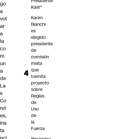
Presidente
gó
Kast"
a
Karim
vot
Bianchi
ar
es
a
elegido
la
presidente
co
de
m
comisión
un
mixta
que
a
tramita
de
proyecto
La
sobre
s
Reglas
Co
de
nd
Uso
es,
de
la
ins
Fuerza
ta
nci