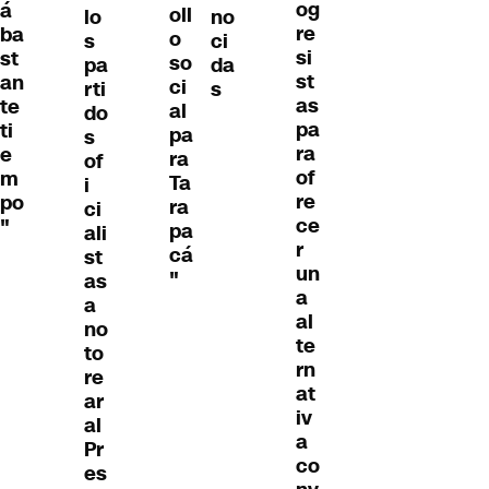
og
á
oll
lo
no
re
ba
o
s
ci
si
st
so
pa
da
st
an
ci
rti
s
as
te
al
do
pa
ti
pa
s
ra
e
ra
of
of
m
Ta
i
re
po
ra
ci
ce
"
pa
ali
r
cá
st
un
"
as
a
a
al
no
te
to
rn
re
at
ar
iv
al
a
Pr
co
es