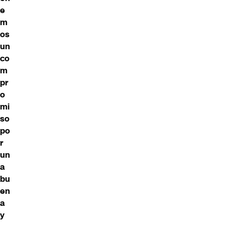
e
m
os
un
co
m
pr
o
mi
so
po
r
un
a
bu
en
a
y