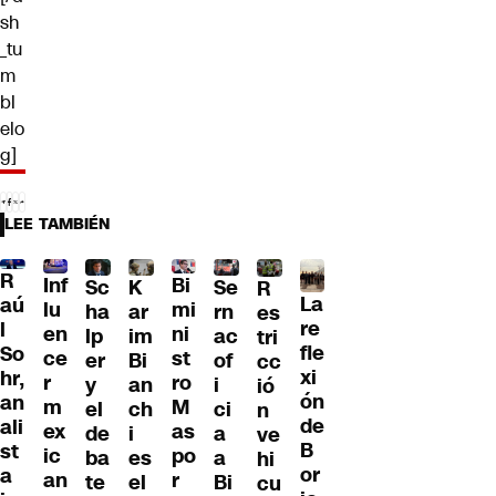
sh
_tu
m
bl
elo
g]
LEE TAMBIÉN
R
Inf
Bi
Sc
K
Se
R
La
aú
lu
mi
ha
ar
rn
es
re
l
en
ni
lp
im
ac
tri
fle
So
ce
st
er
Bi
of
cc
xi
hr,
r
ro
y
an
i
ió
ón
an
m
M
el
ch
ci
n
de
ali
ex
as
de
i
a
ve
B
st
ic
po
ba
es
a
hi
or
a
an
r
te
el
Bi
cu