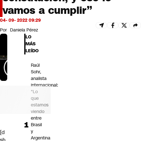
Futuro 360
vamos a cumplir”
Opinión
04- 09- 2022 09:29
Por
Daniela Pérez
LO
MÁS
LEÍDO
Raúl
Sohr,
analista
internacional:
"Lo
que
estamos
viendo
entre
Brasil
y
[d
Argentina
sh