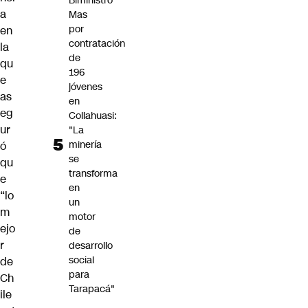
Biministro
a
Mas
por
en
contratación
la
de
qu
196
e
jóvenes
as
en
eg
Collahuasi:
ur
"La
minería
ó
se
qu
transforma
e
en
“lo
un
m
motor
ejo
de
r
desarrollo
social
de
para
Ch
Tarapacá"
ile