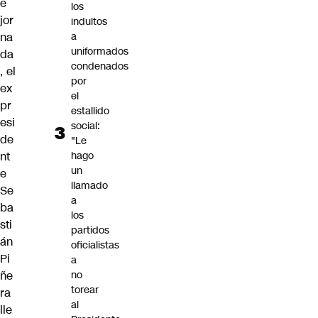
e
los
jor
indultos
na
a
uniformados
da
condenados
, el
por
ex
el
pr
estallido
esi
social:
de
"Le
nt
hago
un
e
llamado
Se
a
ba
los
sti
partidos
án
oficialistas
Pi
a
ñe
no
torear
ra
al
lle