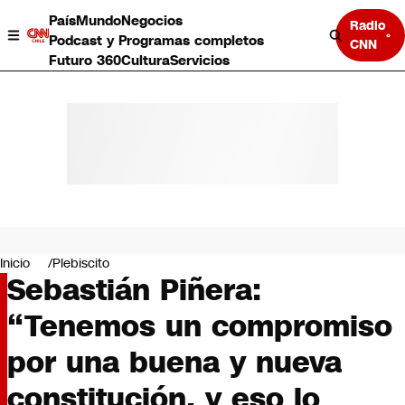
País
Mundo
Negocios
Radio
Podcast y Programas completos
CNN
Futuro 360
Cultura
Servicios
País
Mundo
Negocios
Inicio
Plebiscito
Sebastián Piñera:
Deportes
Programas completos
“Tenemos un compromiso
Cultura
Servicios
por una buena y nueva
Bits
CNN Data
constitución, y eso lo
CNN tiempo