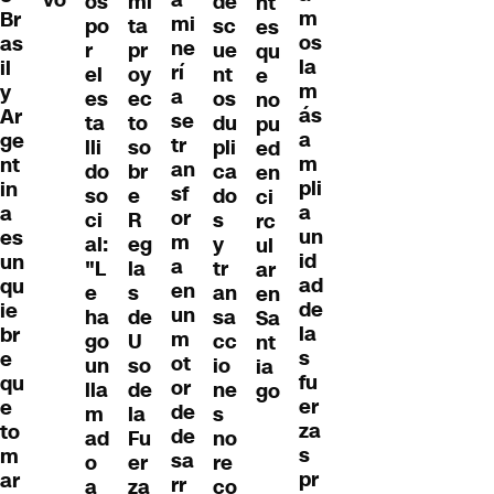
os
mi
de
nt
m
Br
mi
po
ta
sc
es
os
as
ne
r
pr
ue
qu
la
il
rí
el
oy
nt
e
m
y
a
es
ec
os
no
ás
Ar
se
ta
to
du
pu
a
ge
tr
lli
so
pli
ed
m
nt
an
do
br
ca
en
pli
in
sf
so
e
do
ci
a
a
or
ci
R
s
rc
un
es
m
al:
eg
y
ul
id
un
a
"L
la
tr
ar
ad
qu
en
e
s
an
en
de
ie
un
ha
de
sa
Sa
la
br
m
go
U
cc
nt
s
e
ot
un
so
io
ia
fu
qu
or
lla
de
ne
go
er
e
de
m
la
s
za
to
de
ad
Fu
no
s
m
sa
o
er
re
pr
ar
rr
a
za
co