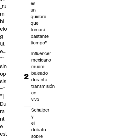
es
_tu
un
m
quiebre
bl
que
elo
tomará
g
bastante
tiempo"
titl
e=
Influencer
””
mexicano
sin
muere
baleado
op
durante
sis
transmisión
=”
en
”]
vivo
Du
Schalper
ra
y
nt
el
e
debate
est
sobre