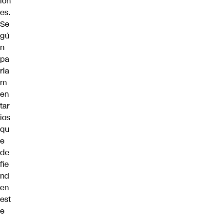
lon
es.
Se
gú
n
pa
rla
m
en
tar
ios
qu
e
de
fie
nd
en
est
e