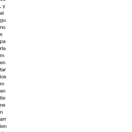
, y
al
gu
no
s
pa
rla
m
en
tar
ios
m
an
tie
ne
n
arr
ien