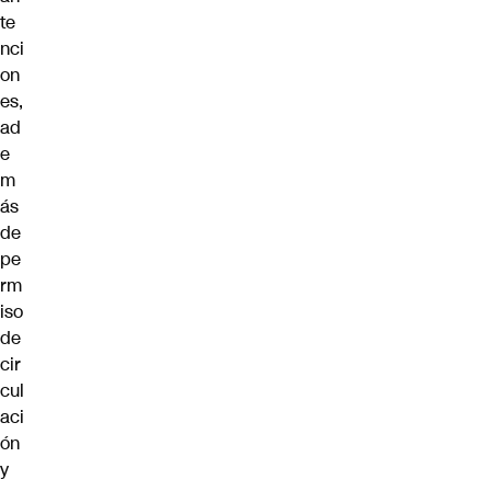
te
nci
on
es,
ad
e
m
ás
de
pe
rm
iso
de
cir
cul
aci
ón
y