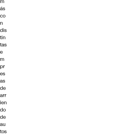
m
ás
co
n
dis
tin
tas
e
m
pr
es
as
de
arr
ien
do
de
au
tos