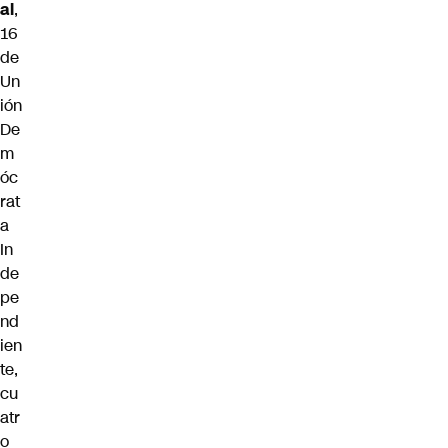
al
,
16
de
Un
ión
De
m
óc
rat
a
In
de
pe
nd
ien
te,
cu
atr
o