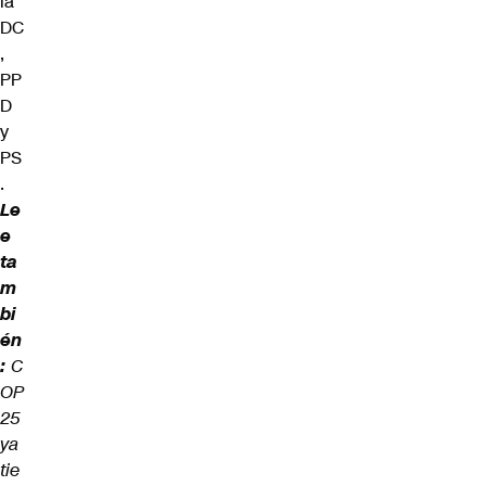
la
DC
,
PP
D
y
PS
.
Le
e
ta
m
bi
én
:
C
OP
25
ya
tie