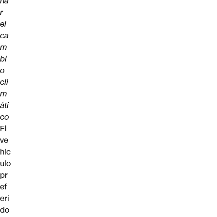
na
r
el
ca
m
bi
o
cli
m
áti
co
El
ve
híc
ulo
pr
ef
eri
do