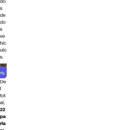
do
s
de
do
s
ve
híc
ulo
s.
De
l
tot
al,
22
pa
rla