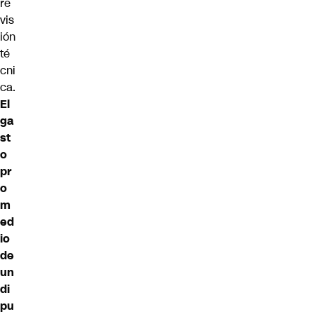
re
vis
ión
té
cni
ca.
El
ga
st
o
pr
o
m
ed
io
de
un
di
pu