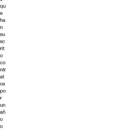
qu
e
ha
n
su
sc
rit
o
co
ntr
at
os
po
r
un
añ
o
o