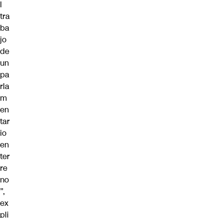
l
tra
ba
jo
de
un
pa
rla
m
en
tar
io
en
ter
re
no
”,
ex
pli