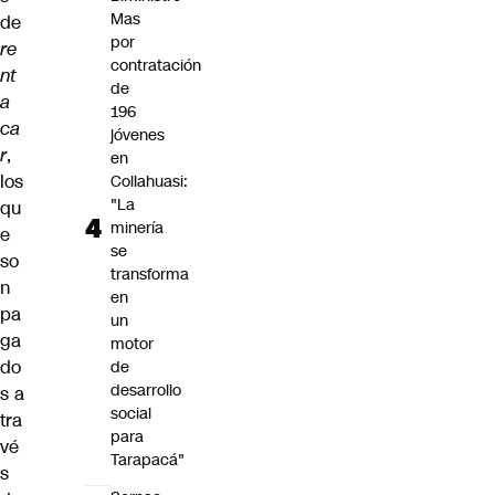
Mas
de
por
re
contratación
nt
de
a
196
ca
jóvenes
r
,
en
los
Collahuasi:
"La
qu
minería
e
se
so
transforma
n
en
pa
un
ga
motor
do
de
desarrollo
s a
social
tra
para
vé
Tarapacá"
s