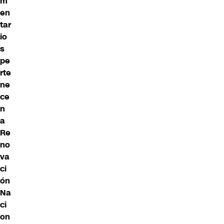
m
en
tar
io
s
pe
rte
ne
ce
n
a
Re
no
va
ci
ón
Na
ci
on