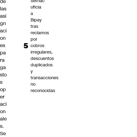
Sernac
de
oficia
las
a
asi
Bipay
gn
tras
aci
reclamos
on
por
es
cobros
irregulares,
pa
descuentos
ra
duplicados
ga
y
sto
transacciones
s
no
op
reconocidas
er
aci
on
ale
s.
Se