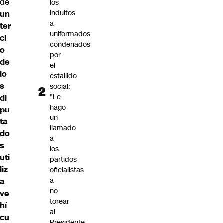
de
los
indultos
un
a
ter
uniformados
ci
condenados
o
por
de
el
lo
estallido
s
social:
"Le
di
hago
pu
un
ta
llamado
do
a
s
los
uti
partidos
liz
oficialistas
a
a
no
ve
torear
hí
al
cu
Presidente