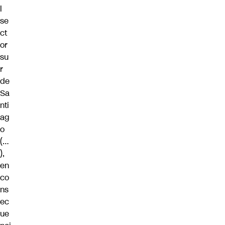
l
se
ct
or
su
r
de
Sa
nti
ag
o
(…
),
en
co
ns
ec
ue