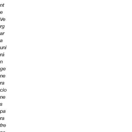
nt
e
Ve
rg
ar
a
uni
rá
n
ge
ne
ra
cio
ne
s
pa
ra
fre