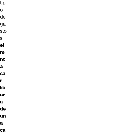
tip
o
de
ga
sto
s,
el
re
nt
a
ca
r
lib
er
a
de
un
a
ca