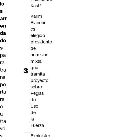
lo
Kast"
s
Karim
arr
Bianchi
en
es
da
elegido
do
presidente
s
de
pa
comisión
mixta
ra
que
tra
tramita
ns
proyecto
po
sobre
rta
Reglas
rs
de
e
Uso
de
a
la
tra
Fuerza
vé
s
Biministro