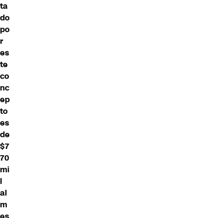
ta
do
po
r
es
te
co
nc
ep
to
es
de
$7
70
mi
l
al
m
es