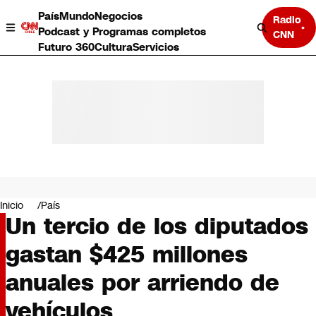
País
Mundo
Negocios
Radio
Podcast y Programas completos
CNN
Futuro 360
Cultura
Servicios
País
Mundo
Negocios
Inicio
País
Un tercio de los diputados
Deportes
Programas completos
gastan $425 millones
Cultura
Servicios
anuales por arriendo de
Bits
CNN Data
vehículos
CNN tiempo