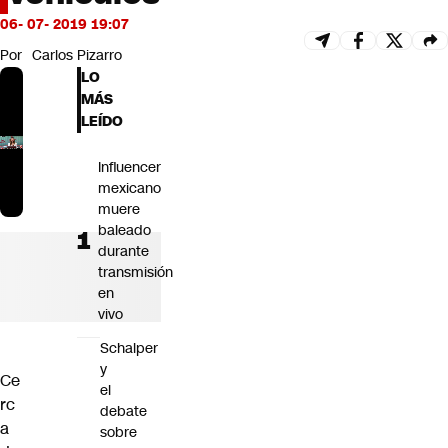
Futuro 360
06- 07- 2019 19:07
Opinión
Por
Carlos Pizarro
LO
MÁS
LEÍDO
Influencer
mexicano
muere
baleado
durante
transmisión
en
vivo
Schalper
y
Ce
el
rc
debate
a
sobre