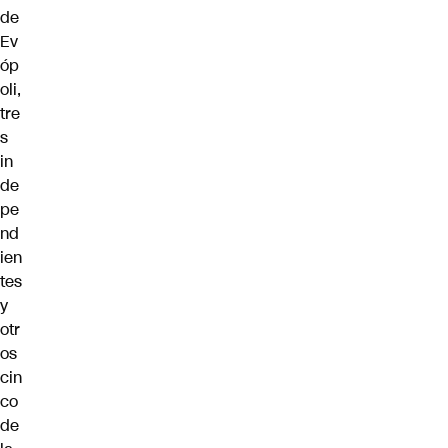
de
Ev
óp
oli,
tre
s
in
de
pe
nd
ien
tes
y
otr
os
cin
co
de