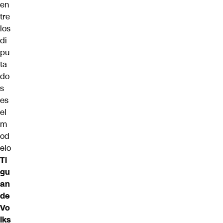
en
tre
los
di
pu
ta
do
s
es
el
m
od
elo
Ti
gu
an
de
Vo
lks