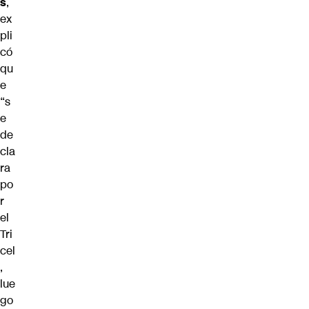
s
,
ex
pli
có
qu
e
“s
e
de
cla
ra
po
r
el
Tri
cel
,
lue
go