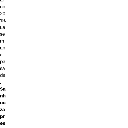
en
20
19.
La
se
m
an
a
pa
sa
da
,
Sa
nh
ue
za
pr
es