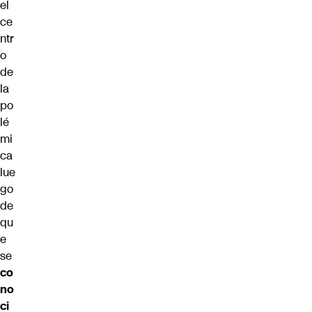
el
ce
ntr
o
de
la
po
lé
mi
ca
lue
go
de
qu
e
se
co
no
ci