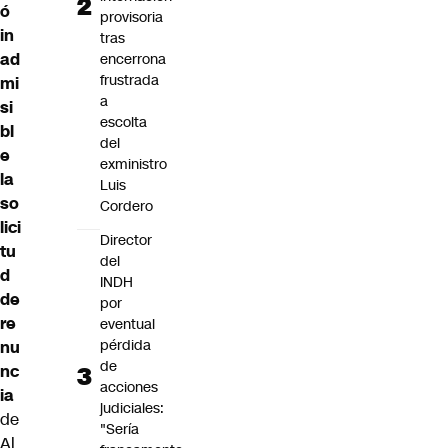
ó
provisoria
in
tras
ad
encerrona
frustrada
mi
a
si
escolta
bl
del
e
exministro
la
Luis
so
Cordero
lici
Director
tu
del
d
INDH
de
por
re
eventual
pérdida
nu
de
nc
acciones
ia
judiciales:
de
"Sería
Al