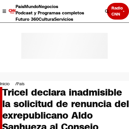
País
Mundo
Negocios
Radio
Podcast y Programas completos
CNN
Futuro 360
Cultura
Servicios
País
Mundo
Negocios
Inicio
País
Tricel declara inadmisible
Deportes
Programas completos
la solicitud de renuncia del
Cultura
Servicios
exrepublicano Aldo
Bits
CNN Data
Sanhueza al Consejo
CNN tiempo