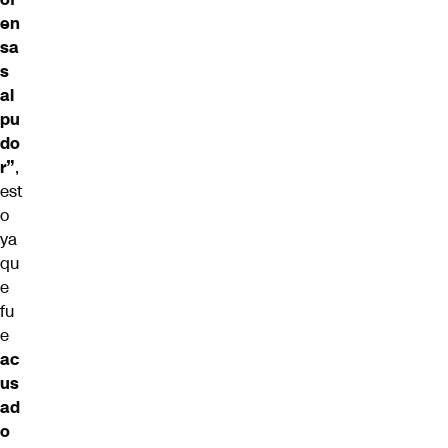
en
sa
s
al
pu
do
r”
,
est
o
ya
qu
e
fu
e
ac
us
ad
o