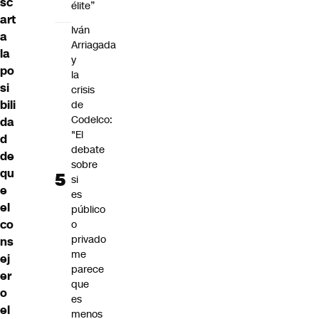
sc
élite”
art
Iván
a
Arriagada
la
y
po
la
si
crisis
bili
de
Codelco:
da
"El
d
debate
de
sobre
qu
si
e
es
el
público
co
o
privado
ns
me
ej
parece
er
que
o
es
el
menos