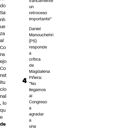
francamente
do
un
Sa
retroceso
importante"
nh
ue
Daniel
za
Manouchehri
al
(PS)
Co
responde
a
ns
crítica
ejo
de
Co
Magdalena
nst
Piñera:
itu
“No
cio
llegamos
nal
al
Congreso
, lo
a
qu
agradar
e
a
de
una