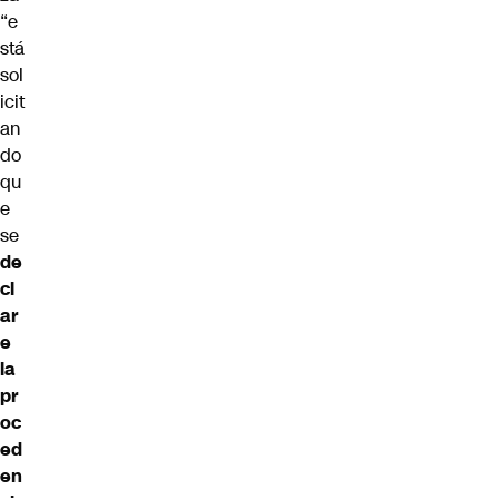
“e
stá
sol
icit
an
do
qu
e
se
de
cl
ar
e
la
pr
oc
ed
en