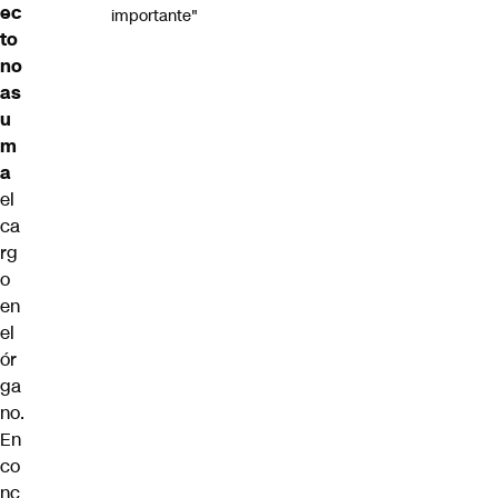
ec
importante"
to
no
as
u
m
a
el
ca
rg
o
en
el
ór
ga
no.
En
co
nc