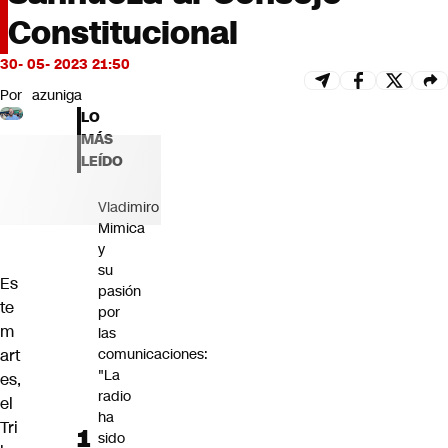
Futuro 360
Constitucional
Opinión
30- 05- 2023 21:50
Por
azuniga
LO
MÁS
LEÍDO
Vladimiro
Mimica
y
su
Es
pasión
te
por
m
las
art
comunicaciones:
"La
es,
radio
el
ha
Tri
sido