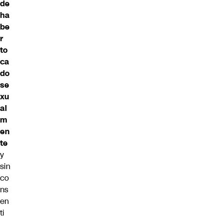
de
ha
be
r
to
ca
do
se
xu
al
m
en
te
y
sin
co
ns
en
ti