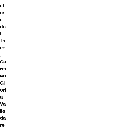
at
or
a
de
l
Tri
cel
,
Ca
rm
en
Gl
ori
a
Va
lla
da
re