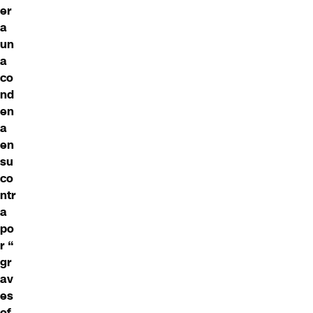
er
a
un
a
co
nd
en
a
en
su
co
ntr
a
po
r “
gr
av
es
of