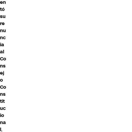
en
tó
su
re
nu
nc
ia
al
Co
ns
ej
o
Co
ns
tit
uc
io
na
l
,