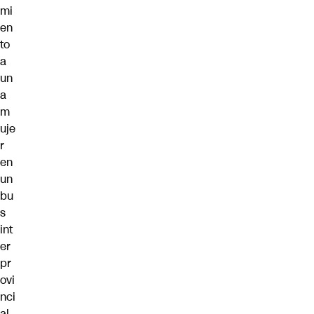
mi
en
to
a
un
a
m
uje
r
en
un
bu
s
int
er
pr
ovi
nci
al