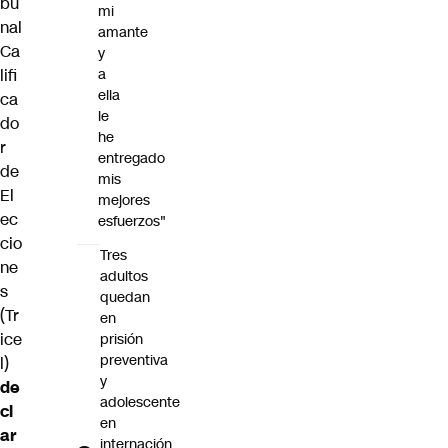
bu
mi
nal
amante
Ca
y
lifi
a
ella
ca
le
do
he
r
entregado
de
mis
El
mejores
ec
esfuerzos"
cio
Tres
ne
adultos
s
quedan
(Tr
en
ice
prisión
preventiva
l)
y
de
adolescente
cl
en
ar
internación