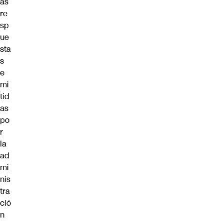
as
re
sp
ue
sta
s
e
mi
tid
as
po
r
la
ad
mi
nis
tra
ció
n