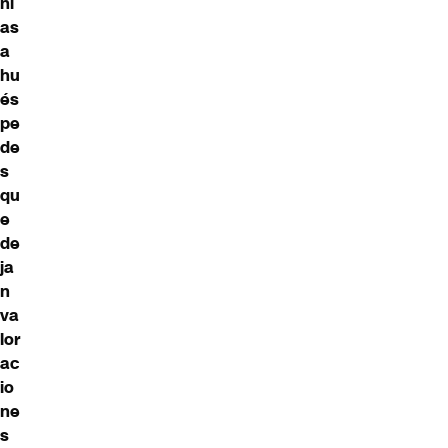
ní
as
a
hu
és
pe
de
s
qu
e
de
ja
n
va
lor
ac
io
ne
s