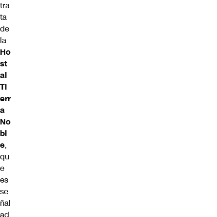
tra
ta
de
la
Ho
st
al
Ti
err
a
No
bl
e
,
qu
e
es
se
ñal
ad