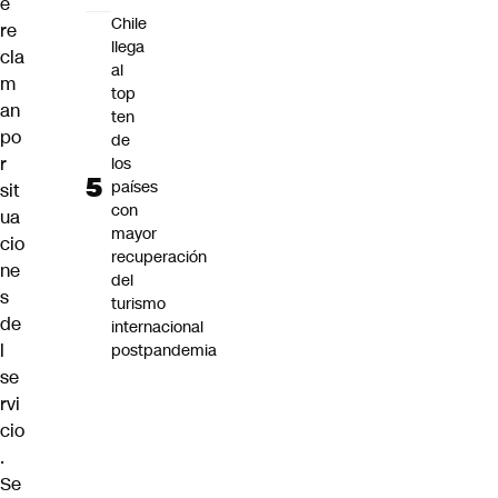
e
Chile
re
llega
cla
al
m
top
an
ten
po
de
r
los
países
sit
con
ua
mayor
cio
recuperación
ne
del
s
turismo
de
internacional
l
postpandemia
se
rvi
cio
.
Se