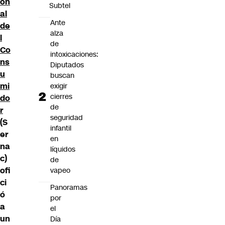
on
Subtel
al
Ante
de
alza
l
de
Co
intoxicaciones:
ns
Diputados
u
buscan
mi
exigir
cierres
do
de
r
seguridad
(S
infantil
er
en
na
líquidos
c)
de
ofi
vapeo
ci
Panoramas
ó
por
a
el
un
Día