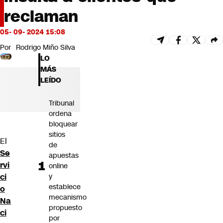
Futuro 360
reclaman
Opinión
05- 09- 2024 15:08
Por
Rodrigo Miño Silva
LO
MÁS
LEÍDO
Tribunal
ordena
bloquear
sitios
El
de
Se
apuestas
rvi
online
ci
y
establece
o
mecanismo
Na
propuesto
ci
por