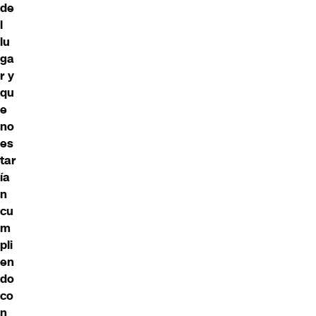
de
l
lu
ga
r y
qu
e
no
es
tar
ía
n
cu
m
pli
en
do
co
n