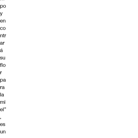
po
y
en
co
ntr
ar
á
su
flo
r
pa
ra
la
mi
el”
,
es
un