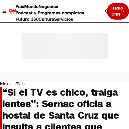
País
Mundo
Negocios
Radio
Podcast y Programas completos
CNN
Futuro 360
Cultura
Servicios
País
Mundo
Negocios
Inicio
País
“Si el TV es chico, traiga
Deportes
Programas completos
lentes”: Sernac oficia a
Cultura
Servicios
hostal de Santa Cruz que
Bits
CNN Data
insulta a clientes que
CNN tiempo