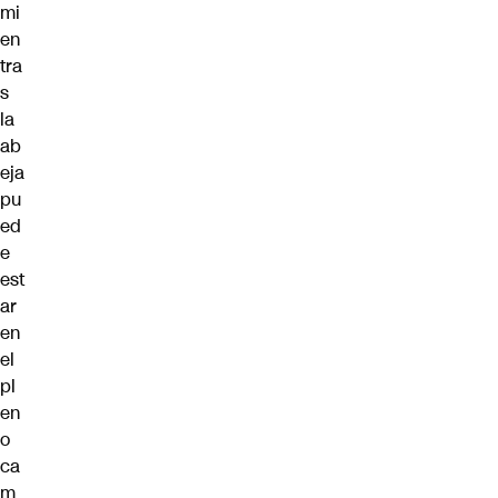
mi
en
tra
s
la
ab
eja
pu
ed
e
est
ar
en
el
pl
en
o
ca
m