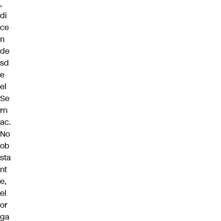
,
di
ce
n
de
sd
e
el
Se
rn
ac.
No
ob
sta
nt
e,
el
or
ga