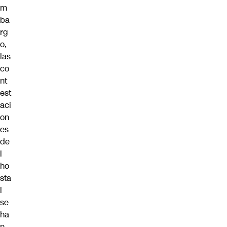
m
ba
rg
o,
las
co
nt
est
aci
on
es
de
l
ho
sta
l
se
ha
n