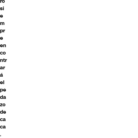
ro
si
e
m
pr
e
en
co
ntr
ar
á
el
pe
da
zo
de
ca
ca
,