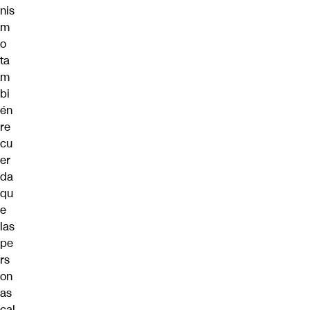
nis
m
o
ta
m
bi
én
re
cu
er
da
qu
e
las
pe
rs
on
as
cal