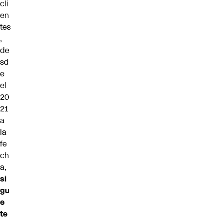
cli
en
tes
,
de
sd
e
el
20
21
a
la
fe
ch
a,
si
gu
e
te