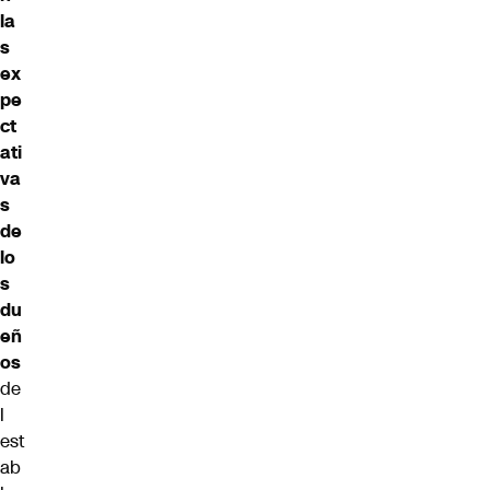
la
s
ex
pe
ct
ati
va
s
de
lo
s
du
eñ
os
de
l
est
ab