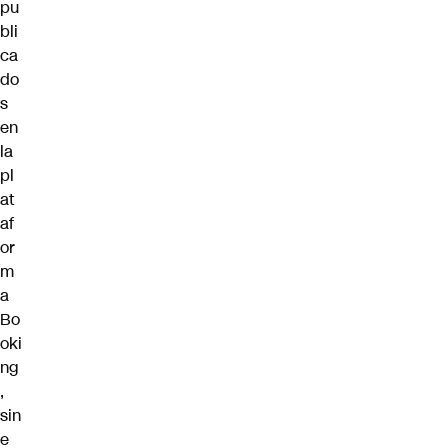
pu
bli
ca
do
s
en
la
pl
at
af
or
m
a
Bo
oki
ng
,
sin
e