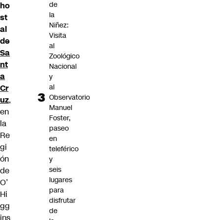
de
ho
la
st
Niñez:
al
Visita
de
al
Sa
Zoológico
nt
Nacional
a
y
al
Cr
Observatorio
uz
,
Manuel
en
Foster,
la
paseo
Re
en
gi
teleférico
ón
y
seis
de
lugares
O’
para
Hi
disfrutar
gg
de
ins