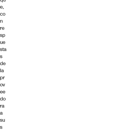
e,
co
n
re
sp
ue
sta
s
de
la
pr
ov
ee
do
ra
a
su
s