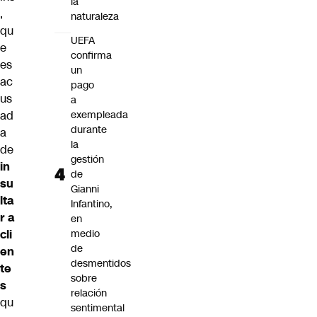
la
,
naturaleza
qu
UEFA
e
confirma
es
un
ac
pago
us
a
ad
exempleada
durante
a
la
de
gestión
in
de
su
Gianni
lta
Infantino,
r a
en
cli
medio
de
en
desmentidos
te
sobre
s
relación
qu
sentimental