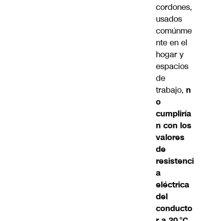
cordones,
usados
comúnme
nte en el
hogar y
espacios
de
trabajo,
n
o
cumpliría
n con los
valores
de
resistenci
a
eléctrica
del
conducto
r a 20 °C
,