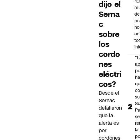
"É
dijo el
m
Serna
de
pr
c
no
sobre
en
to
los
in
cordo
"L
nes
ap
po
eléctri
h
cos?
q
c
Desde el
su
Sernac
Su
detallaron
P
que la
se
alerta es
re
la
por
po
cordones