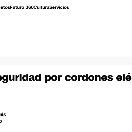
letos
Futuro 360
Cultura
Servicios
eguridad por cordones eléc
MÁS
O