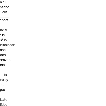
n el
nador
uella
eñora
e
ria" y
e le
lió lo
blacional":
rias
bres
chazan
chos
e
mila
ores y
aman
que
l
ebate
lítico