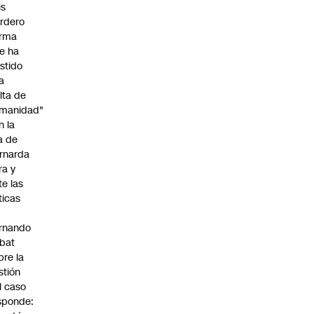
is
rdero
irma
e ha
istido
a
alta de
manidad"
n la
ja de
rnarda
ra y
te las
íticas
rnando
bat
bre la
stión
l caso
sponde: