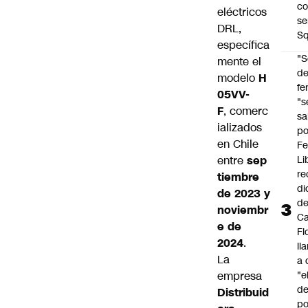
co
eléctricos
se
DRL,
Sq
específica
"S
mente el
d
modelo
H
fe
05VV-
"s
F
, comerc
sa
ializados
po
en Chile
Fe
Li
entre
sep
re
tiembre
di
de 2023 y
d
noviembr
Ca
e de
Fl
2024
.
ll
La
a 
"e
empresa
d
Distribuid
po