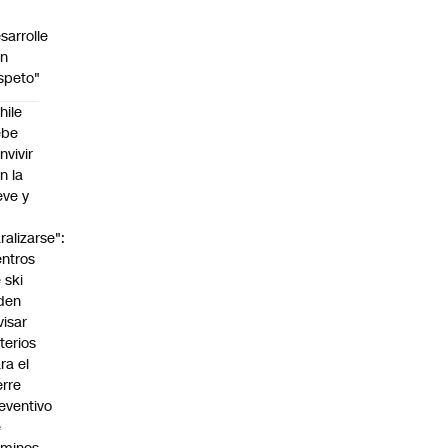
sarrolle
on
speto"
hile
ebe
nvivir
n la
eve y
o
ralizarse":
ntros
 ski
den
visar
iterios
ra el
erre
eventivo
e