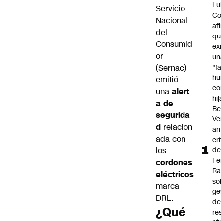
Lu
Servicio
Co
Nacional
af
del
qu
Consumid
ex
or
un
"f
(
Sernac
)
hu
emitió
co
una
alert
hi
a de
Be
segurida
Ve
d
relacion
an
ada con
cr
de
los
Fe
cordones
Ra
eléctricos
so
marca
ge
DRL.
de
¿Qué
re