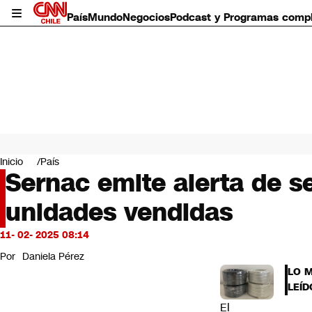
País
Mundo
Negocios
Podcast y Programas comp
País
Mundo
Inicio
País
Negocios
Sernac emite alerta de s
Deportes
unidades vendidas
Programas completos
Cultura
Servicios
11- 02- 2025 08:14
Bits
Por
Daniela Pérez
CNN Data
LO 
CNN tiempo
LEÍD
Futuro 360
El
Opinión