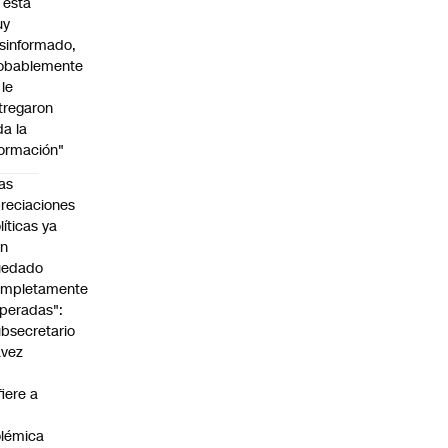
l está
uy
sinformado,
obablemente
 le
tregaron
da la
formación"
as
reciaciones
líticas ya
an
uedado
ompletamente
peradas":
bsecretario
avez
fiere a
lémica