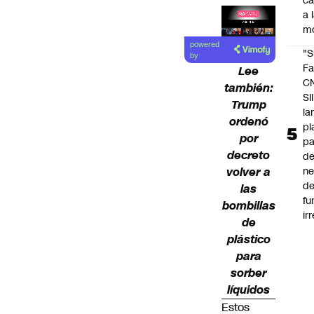
c
a 
m
Lea el
powered
"S
artículo
by
Fa
Lee
C
también:
SII
Trump
la
ordenó
pl
por
pa
decreto
de
volver a
ne
d
las
fu
bombillas
ir
de
plástico
para
sorber
líquidos
Estos