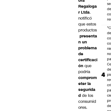
ora
se
Regaloga
de
r Ltda
.
c
notificó
re
que estos
"C
productos
d
presenta
co
n un
co
problema
ni
de
n
pa
certificaci
Ce
ón
que
de
podría
pi
comprom
re
eter la
cr
segurida
pa
d
de los
ci
pr
consumid
d
ores.