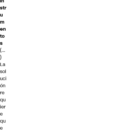
in
str
u
m
en
to
s
(…
)
La
sol
uci
ón
re
qu
ier
e
qu
e