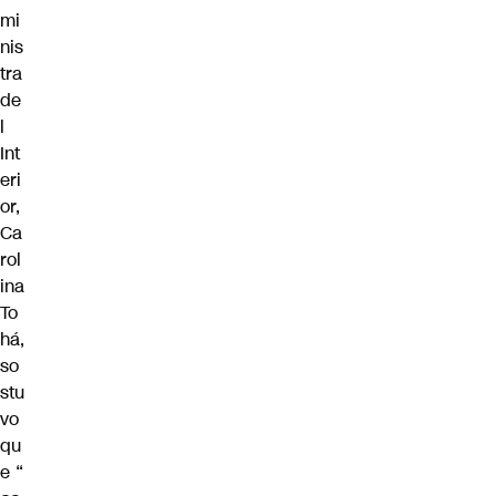
mi
nis
tra
de
l
Int
eri
or,
Ca
rol
ina
To
há,
so
stu
vo
qu
e
“