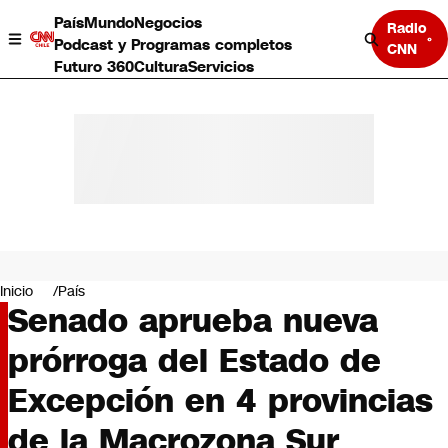
País
Mundo
Negocios
Radio
Podcast y Programas completos
CNN
Futuro 360
Cultura
Servicios
País
Mundo
Negocios
Inicio
País
Senado aprueba nueva
Deportes
Programas completos
prórroga del Estado de
Cultura
Servicios
Excepción en 4 provincias
Bits
CNN Data
de la Macrozona Sur
CNN tiempo