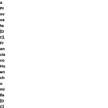
a
Pr
ov
os
te
(D
C)
,
Fr
an
cis
co
Hu
en
ch
u
mi
lla
(D
C)