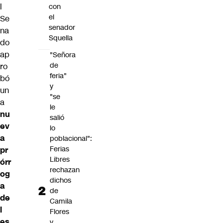
l
con
el
Se
senador
na
Squella
do
ap
"Señora
de
ro
feria"
bó
y
un
"se
a
le
nu
salió
ev
lo
a
poblacional":
Ferias
pr
Libres
órr
rechazan
og
dichos
a
de
de
Camila
l
Flores
es
y