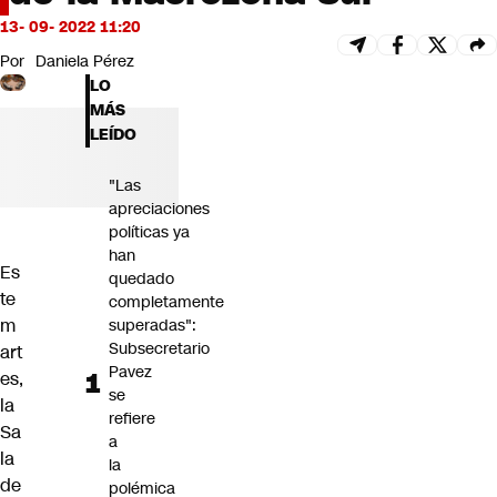
Futuro 360
13- 09- 2022 11:20
Opinión
Por
Daniela Pérez
LO
MÁS
LEÍDO
"Las
apreciaciones
políticas ya
han
Es
quedado
te
completamente
m
superadas":
Subsecretario
art
Pavez
es,
se
la
refiere
Sa
a
la
la
de
polémica