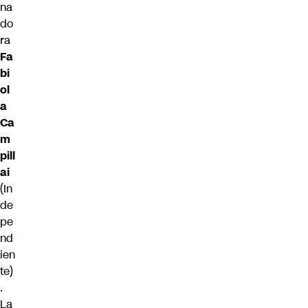
na
do
ra
Fa
bi
ol
a
Ca
m
pill
ai
(In
de
pe
nd
ien
te)
.
La