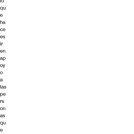
lo
qu
e
ha
ce
es
ir
en
ap
oy
o
a
las
pe
rs
on
as
qu
e