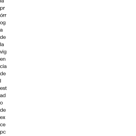
la
pr
órr
og
a
de
la
vig
en
cia
de
l
est
ad
o
de
ex
ce
pc