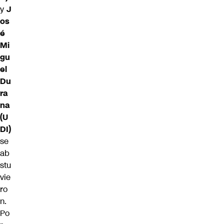
y
J
os
é
Mi
gu
el
Du
ra
na
(U
DI)
se
ab
stu
vie
ro
n.
Po