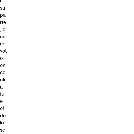
r
su
pa
rte
, el
úni
co
vot
o
en
co
ntr
a
fu
e
el
de
la
se