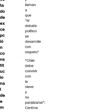
llaman
ta
a
do
que
de
"el
ex
debate
ce
político
pc
se
ió
desarrolle
con
n
respeto"
co
ns
"Chile
tit
debe
convivir
uc
con
io
la
na
nieve
l
y
de
no
e
paralizarse":
m
Centros