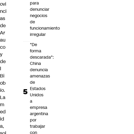
para
ovi
denunciar
nci
negocios
as
de
de
funcionamiento
Ar
irregular
au
"De
co
forma
y
descarada":
de
China
l
denuncia
Bi
amenazas
de
ob
Estados
ío.
Unidos
La
a
m
empresa
ed
argentina
id
por
a,
trabajar
con
sol