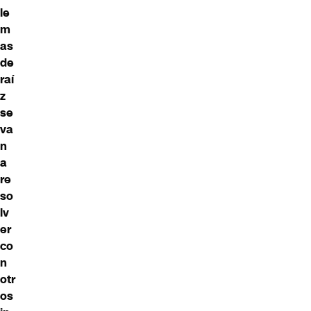
le
m
as
de
raí
z
se
va
n
a
re
so
lv
er
co
n
otr
os