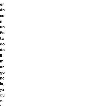
er
án
co
n
un
Es
ta
do
de
E
m
er
ge
nc
ia
,
ya
qu
e