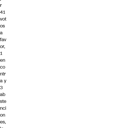
r
41
vot
os
a
fav
or,
1
en
co
ntr
a y
3
ab
ste
nci
on
es,