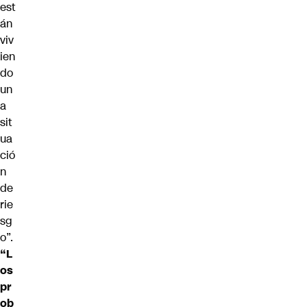
est
án
viv
ien
do
un
a
sit
ua
ció
n
de
rie
sg
o”.
“L
os
pr
ob