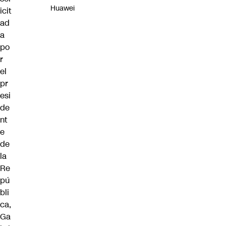
Huawei
icit
ad
a
po
r
el
pr
esi
de
nt
e
de
la
Re
pú
bli
ca,
Ga