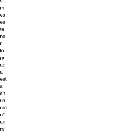
s
m
es
es
te
ne
r
lo
gr
ad
a
est
a
sit
ua
ció
n”,
ag
re