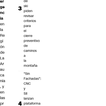
de
er
ski
ge
piden
nc
revisar
ia
criterios
en
para
la
el
Re
cierre
preventivo
gi
de
ón
caminos
de
a
La
la
Ar
montaña
au
"Sin
ca
Fachadas":
nía
CNC
, y
y
en
SII
las
lanzan
pr
plataforma