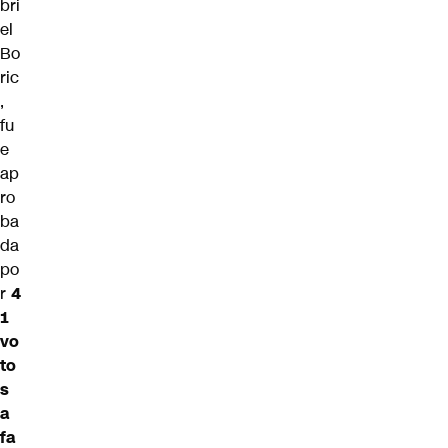
bri
el
Bo
ric
,
fu
e
ap
ro
ba
da
po
r
4
1
vo
to
s
a
fa