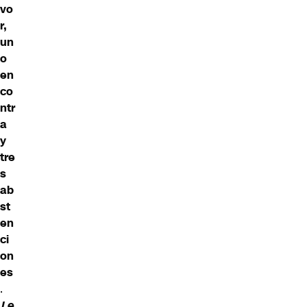
vo
r,
un
o
en
co
ntr
a
y
tre
s
ab
st
en
ci
on
es
.
Le