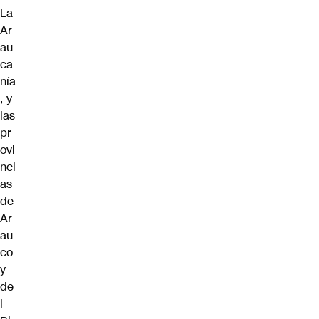
La
Ar
au
ca
nía
, y
las
pr
ovi
nci
as
de
Ar
au
co
y
de
l