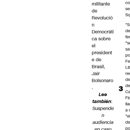
co
militante
se
de
Sq
Revolució
n
"S
d
Democráti
fe
ca sobre
"s
el
sa
president
po
e de
Fe
Brasil,
Li
Jair
re
di
Bolsonaro
d
.
Ca
Lee
Fl
también
:
ll
Suspende
a 
n
"e
audiencia
d
po
en caso