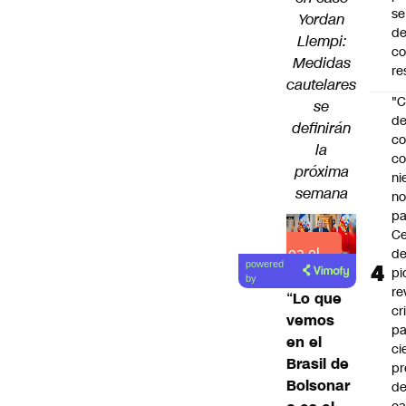
se
Yordan
de
Llempi:
c
Medidas
re
cautelares
"C
se
d
definirán
co
la
co
próxima
ni
semana
n
pa
Ce
de
Lea el
powered
pi
artículo
by
re
“
Lo que
cr
vemos
pa
en el
ci
Brasil de
pr
Bolsonar
d