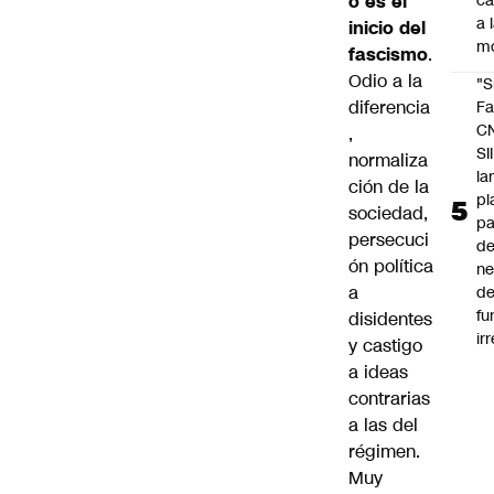
o es el
c
a 
inicio del
m
fascismo
.
Odio a la
"S
diferencia
Fa
C
,
SII
normaliza
la
ción de la
pl
sociedad,
pa
persecuci
de
ón política
ne
a
d
fu
disidentes
ir
y castigo
a ideas
contrarias
a las del
régimen.
Muy