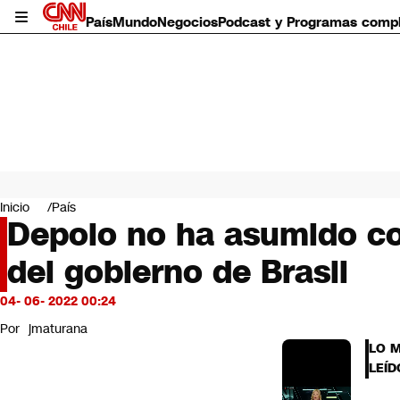
País
Mundo
Negocios
Podcast y Programas comp
País
Mundo
Inicio
País
Negocios
Depolo no ha asumido co
Deportes
del gobierno de Brasil
Programas completos
Cultura
Servicios
04- 06- 2022 00:24
Bits
Por
jmaturana
CNN Data
LO 
CNN tiempo
LEÍD
Futuro 360
Opinión