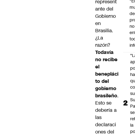
"É
represent
m
ante del
de
Gobierno
pr
en
no
Brasilia.
en
¿La
to
razón?
in
Todavía
"L
no recibe
ap
el
po
benepláci
h
to del
q
c
gobierno
su
brasileño
.
Su
Esto se
P
debería a
se
las
re
declaraci
la
ones del
po