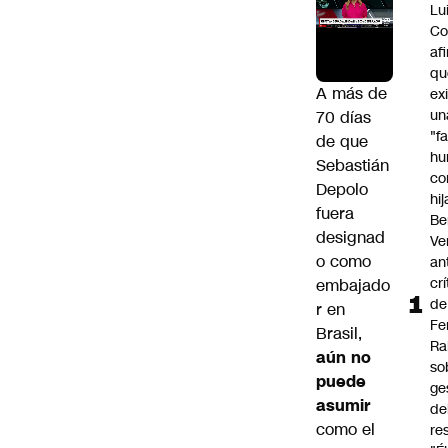
Lu
Co
af
qu
A más de
ex
un
70 días
"f
de que
hu
Sebastián
co
Depolo
hi
fuera
Be
designad
Ve
o como
an
cr
embajado
de
r en
Fe
Brasil,
Ra
aún no
so
puede
ge
asumir
de
como el
re