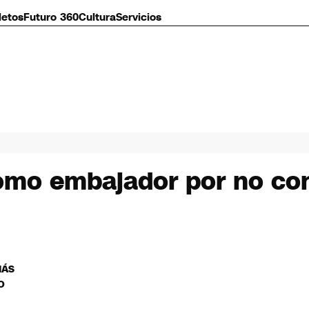
letos
Futuro 360
Cultura
Servicios
mo embajador por no con
MÁS
O