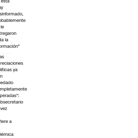
l está
uy
sinformado,
obablemente
 le
tregaron
da la
formación"
as
reciaciones
líticas ya
an
uedado
ompletamente
peradas":
bsecretario
avez
fiere a
lémica