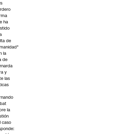
is
rdero
irma
e ha
istido
a
alta de
manidad"
n la
ja de
rnarda
ra y
te las
íticas
rnando
bat
bre la
stión
l caso
sponde: