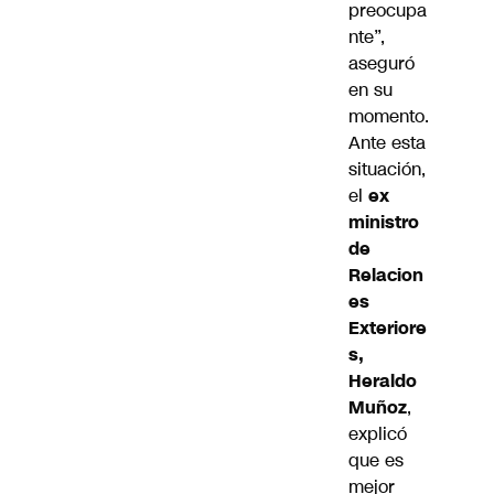
preocupa
nte”,
aseguró
en su
momento.
Ante esta
situación,
el
ex
ministro
de
Relacion
es
Exteriore
s,
Heraldo
Muñoz
,
explicó
que es
mejor