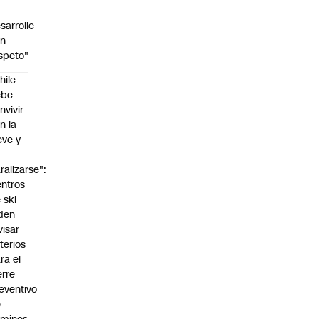
sarrolle
on
speto"
hile
ebe
nvivir
n la
eve y
o
ralizarse":
ntros
 ski
den
visar
iterios
ra el
erre
eventivo
e