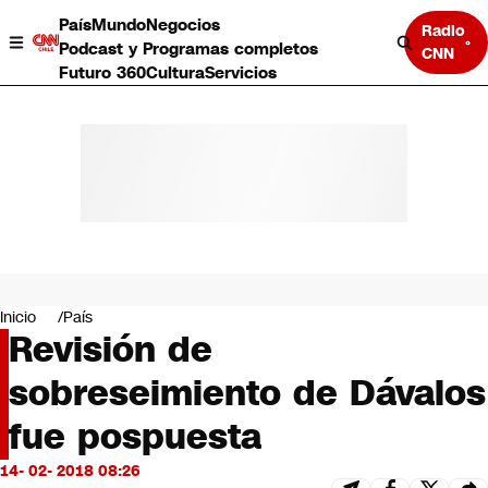
País
Mundo
Negocios
Radio
Podcast y Programas completos
CNN
Futuro 360
Cultura
Servicios
País
Mundo
Negocios
Inicio
País
Revisión de
Deportes
Programas completos
sobreseimiento de Dávalos
Cultura
Servicios
fue pospuesta
Bits
CNN Data
14- 02- 2018 08:26
CNN tiempo