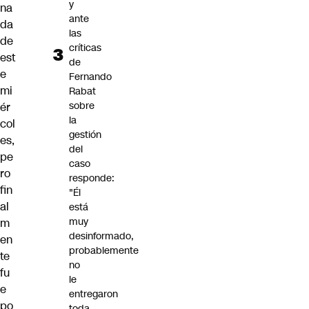
y
na
ante
da
las
de
críticas
est
de
e
Fernando
mi
Rabat
sobre
ér
la
col
gestión
es,
del
pe
caso
ro
responde:
fin
"Él
al
está
muy
m
desinformado,
en
probablemente
te
no
fu
le
e
entregaron
po
toda