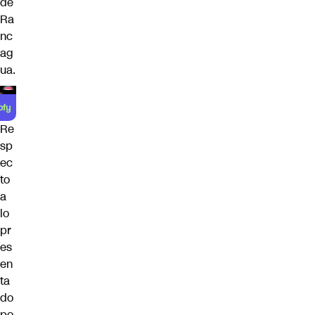
de
Ra
nc
ag
ua.
Re
sp
ec
to
a
lo
pr
es
en
ta
do
po