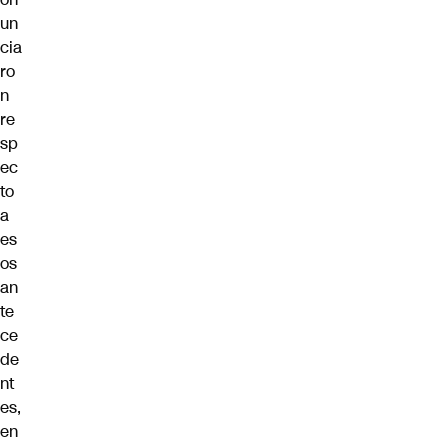
un
cia
ro
n
re
sp
ec
to
a
es
os
an
te
ce
de
nt
es,
en