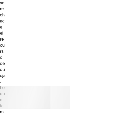
se
re
ch
ac
e
el
re
cu
rs
o
de
qu
eja
.
Lo
qu
e
ta
m