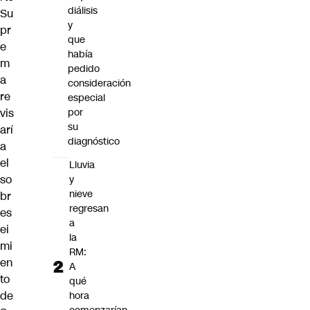
diálisis
Su
y
pr
que
e
había
m
pedido
a
consideración
re
especial
vis
por
su
arí
diagnóstico
a
el
Lluvia
so
y
nieve
br
regresan
es
a
ei
la
mi
RM:
en
A
to
qué
de
hora