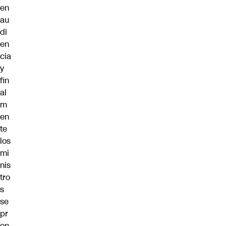
en
au
di
en
cia
y
fin
al
m
en
te
los
mi
nis
tro
s
se
pr
on