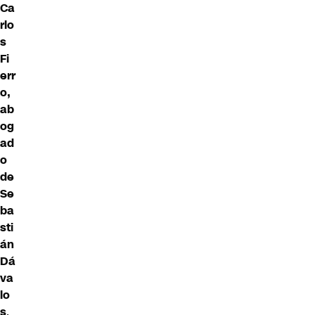
Ca
rlo
s
Fi
err
o,
ab
og
ad
o
de
Se
ba
sti
án
Dá
va
lo
s
,