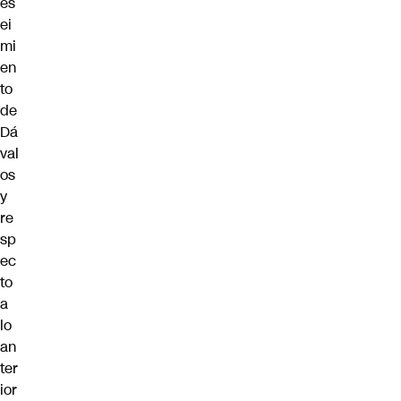
es
ei
mi
en
to
de
Dá
val
os
y
re
sp
ec
to
a
lo
an
ter
ior