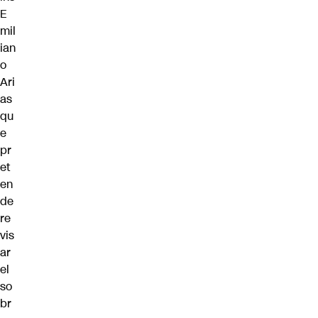
E
mil
ian
o
Ari
as
qu
e
pr
et
en
de
re
vis
ar
el
so
br