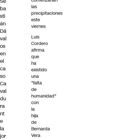
comenzarían
Se
las
ba
precipitaciones
sti
este
án
viernes
Dá
Luis
val
Cordero
os
afirma
en
que
el
ha
ca
existido
so
una
"falta
Ca
de
val
humanidad"
du
con
ra
la
nt
hija
e
de
la
Bernarda
Vera
jor