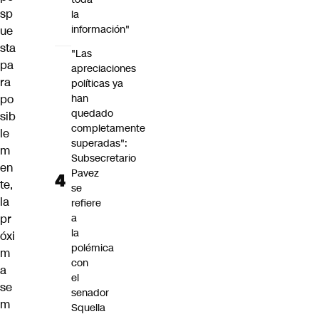
sp
la
información"
ue
sta
"Las
pa
apreciaciones
ra
políticas ya
po
han
quedado
sib
completamente
le
superadas":
m
Subsecretario
en
Pavez
te,
se
la
refiere
pr
a
la
óxi
polémica
m
con
a
el
se
senador
m
Squella