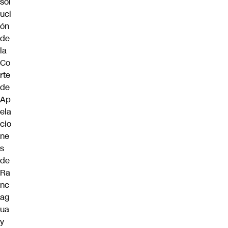
sol
uci
ón
de
la
Co
rte
de
Ap
ela
cio
ne
s
de
Ra
nc
ag
ua
y