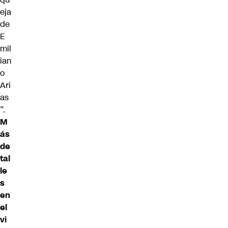
eja
de
E
mil
ian
o
Ari
as
”.
M
ás
de
tal
le
s
en
el
vi