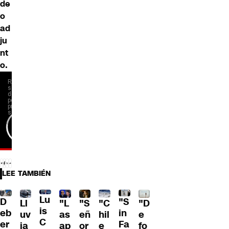
de
o
ad
ju
nt
o.
LEE TAMBIÉN
Lu
D
"S
Ll
"L
"S
"C
"D
is
eb
in
uv
as
eñ
hil
e
C
er
Fa
ia
ap
or
e
fo