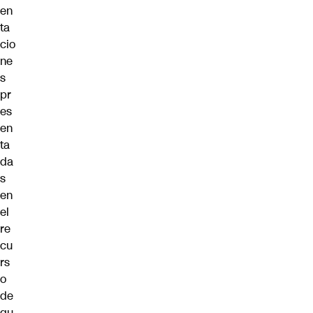
en
ta
cio
ne
s
pr
es
en
ta
da
s
en
el
re
cu
rs
o
de
qu