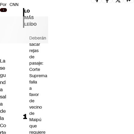
Por
CNN
Futuro 360
LO
Opinión
MÁS
LEÍDO
Deberán
sacar
rejas
de
La
pasaje:
se
Corte
gu
Suprema
nd
falla
a
a
favor
sal
de
a
vecino
de
de
la
Maipú
Co
que
rte
requiere