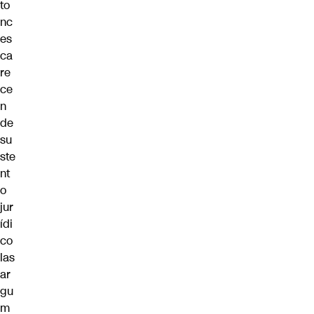
to
nc
es
ca
re
ce
n
de
su
ste
nt
o
jur
ídi
co
las
ar
gu
m