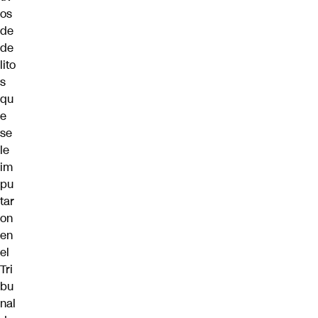
os
de
de
lito
s
qu
e
se
le
im
pu
tar
on
en
el
Tri
bu
nal