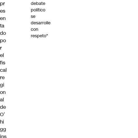
pr
debate
político
es
se
en
desarrolle
ta
con
do
respeto"
po
r
el
fis
cal
re
gi
on
al
de
O’
hi
gg
ins