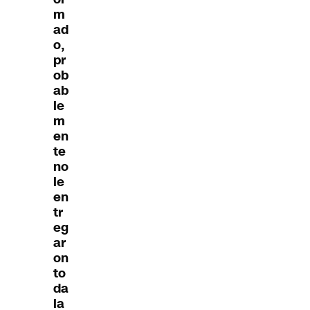
m
ad
o,
pr
ob
ab
le
m
en
te
no
le
en
tr
eg
ar
on
to
da
la