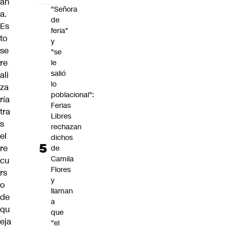
an
"Señora
a.
de
Es
feria"
to
y
se
"se
re
le
salió
ali
lo
za
poblacional":
ría
Ferias
tra
Libres
s
rechazan
el
dichos
re
de
Camila
cu
Flores
rs
y
o
llaman
de
a
qu
que
eja
"el