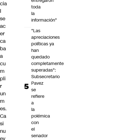
entregaron
cia
toda
l
la
se
información"
ac
"Las
er
apreciaciones
ca
políticas ya
ba
han
a
quedado
cu
completamente
superadas":
m
Subsecretario
pli
Pavez
r
se
un
refiere
m
a
es.
la
Ca
polémica
con
si
el
nu
senador
ev