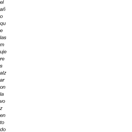
el
añ
o
qu
e
las
m
uje
re
s
alz
ar
on
la
vo
z
en
to
do