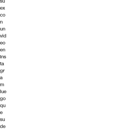
su
ex
co
n
un
vid
eo
en
Ins
ta
gr
a
m
lue
go
qu
e
su
de