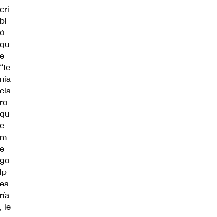
cri
bi
ó
qu
e
“te
nía
cla
ro
qu
e
m
e
go
lp
ea
ría
, le