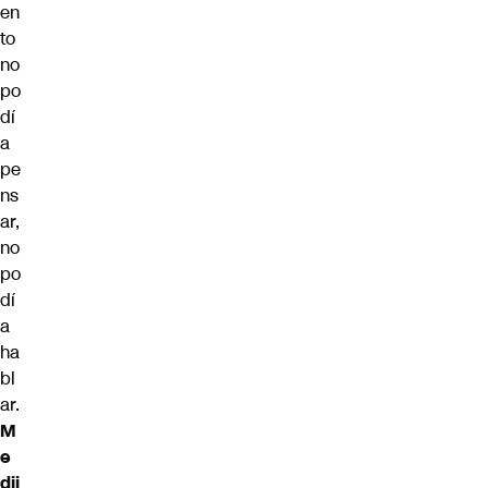
en
to
no
po
dí
a
pe
ns
ar,
no
po
dí
a
ha
bl
ar.
M
e
dij