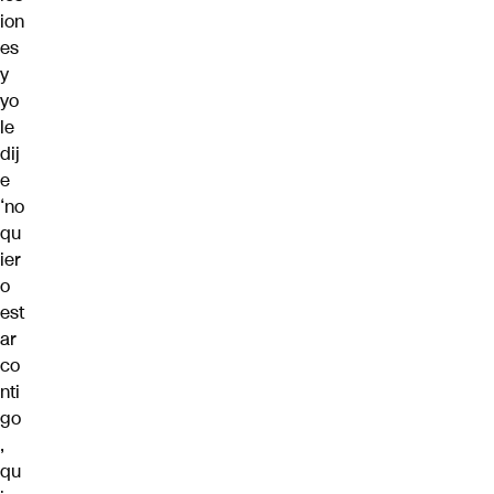
ion
es
y
yo
le
dij
e
‘no
qu
ier
o
est
ar
co
nti
go
,
qu