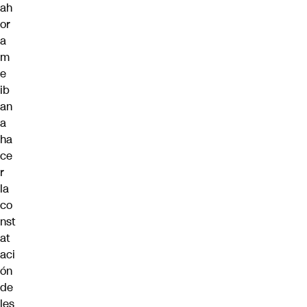
ah
or
a
m
e
ib
an
a
ha
ce
r
la
co
nst
at
aci
ón
de
les