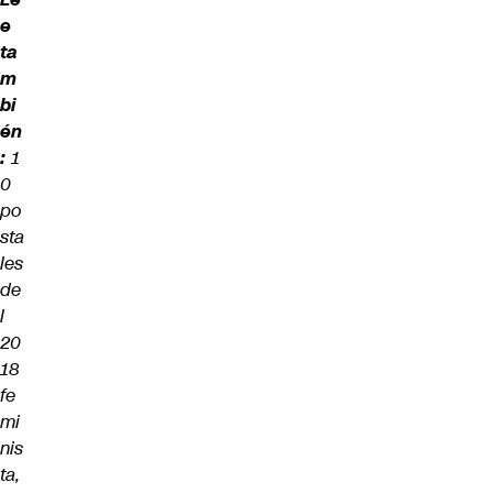
e
ta
m
bi
én
:
1
0
po
sta
les
de
l
20
18
fe
mi
nis
ta,