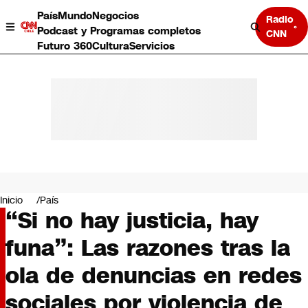
País
Mundo
Negocios
Radio
Podcast y Programas completos
CNN
Futuro 360
Cultura
Servicios
País
Mundo
Negocios
Inicio
País
“Si no hay justicia, hay
Deportes
Programas completos
funa”: Las razones tras la
Cultura
Servicios
ola de denuncias en redes
Bits
CNN Data
sociales por violencia de
CNN tiempo