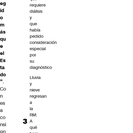
eg
requiere
id
diálisis
o
y
que
m
había
ás
pedido
qu
consideración
e
especial
el
por
Es
su
ta
diagnóstico
do
Lluvia
”
.
y
Co
nieve
n
regresan
a
es
la
a
RM:
co
A
nsi
qué
gn