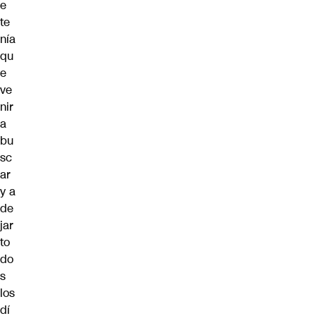
e
te
nía
qu
e
ve
nir
a
bu
sc
ar
y a
de
jar
to
do
s
los
dí