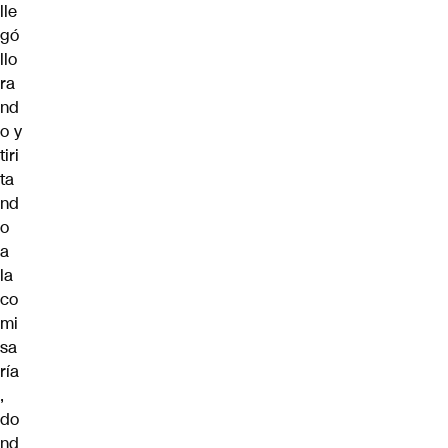
lle
gó
llo
ra
nd
o y
tiri
ta
nd
o
a
la
co
mi
sa
ría
,
do
nd