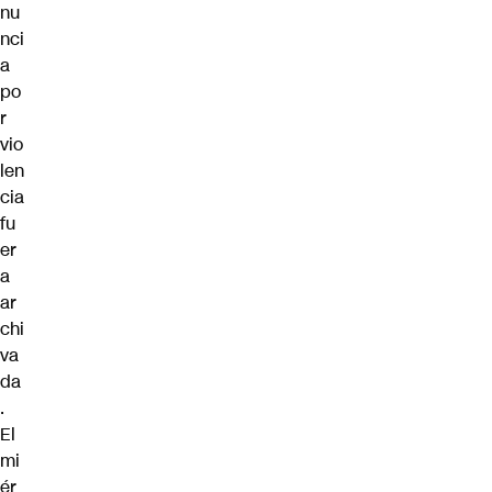
nu
nci
a
po
r
vio
len
cia
fu
er
a
ar
chi
va
da
.
El
mi
ér