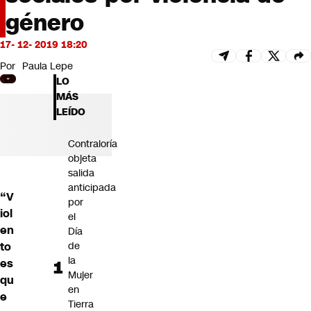
Futuro 360
género
Opinión
17- 12- 2019 18:20
Por
Paula Lepe
LO
MÁS
LEÍDO
Contraloría
objeta
salida
anticipada
“V
por
iol
el
en
Día
to
de
la
es
Mujer
qu
en
e
Tierra