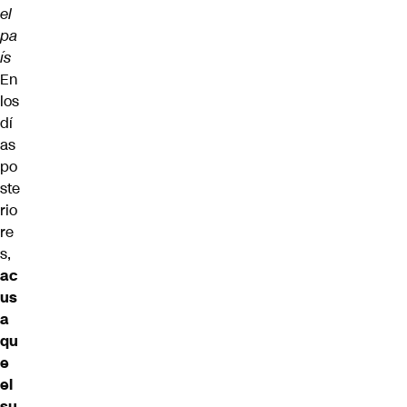
el
pa
ís
En
los
dí
as
po
ste
rio
re
s,
ac
us
a
qu
e
el
su