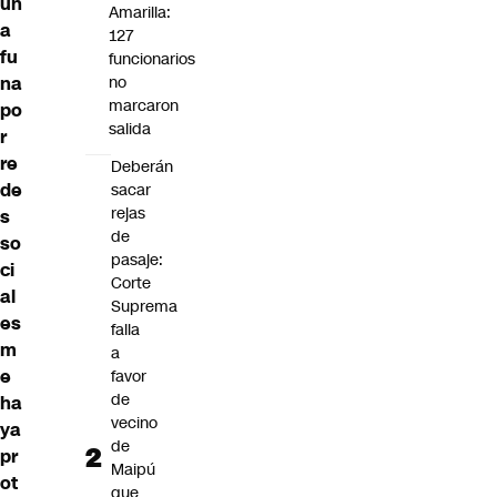
un
Amarilla:
a
127
fu
funcionarios
na
no
marcaron
po
salida
r
re
Deberán
de
sacar
rejas
s
de
so
pasaje:
ci
Corte
al
Suprema
es
falla
m
a
e
favor
de
ha
vecino
ya
de
pr
Maipú
ot
que