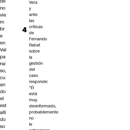
de
Vera
no
y
vie
ante
las
m
críticas
br
de
e
Fernando
en
Rabat
Val
sobre
pa
la
raí
gestión
del
so,
caso
cu
responde:
an
"Él
do
está
el
muy
est
desinformado,
alli
probablemente
no
do
le
so