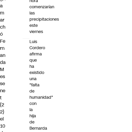
hora
a
comenzarían
m
las
precipitaciones
ar
este
ch
viernes
ó
Fe
Luis
rn
Cordero
afirma
an
que
da
ha
M
existido
es
una
se
"falta
ne
de
t
humanidad"
con
(2
la
2)
hija
el
de
10
Bernarda