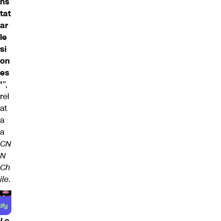
ns
tat
ar
le
si
on
es
’
”,
rel
at
a
a
CN
N
Ch
ile
.
Le