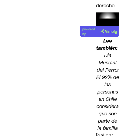
derecho.
Lea el
powered
artículo
by
Lee
también:
Día
Mundial
del Perro:
El 92% de
las
personas
en Chile
considera
que son
parte de
la familia
[gallery