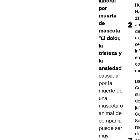
laboral
Hu
por
Ha
muerte
11
de
ar
mascota
.
d
ex
“
El dolor,
se
la
in
tristeza y
e
la
c
ansiedad
mu
causada
B
por la
Co
muerte de
su
una
de
mascota o
ju
animal de
Co
compañía
S
re
puede ser
d
muy