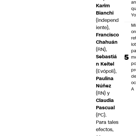
an
Karim
q
Bianchi
Y
(independ
Mi
iente),
or
Francisco
re
Chahuán
lo
(RN),
p
Sebastiá
m
po
n Keitel
pr
(Evópoli),
d
Paulina
oc
Núñez
A
(RN) y
Claudia
Pascual
(PC).
Para tales
efectos,