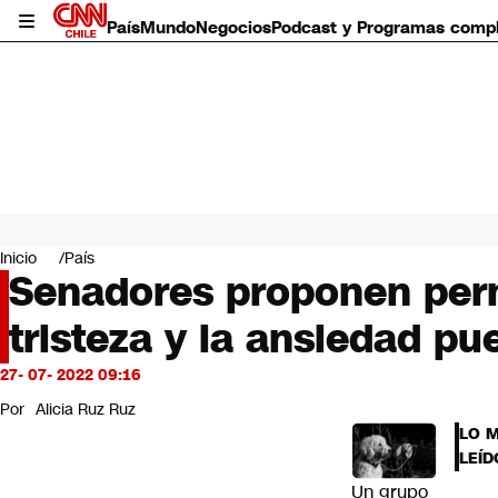
País
Mundo
Negocios
Podcast y Programas comp
País
Mundo
Inicio
País
Negocios
Senadores proponen permi
Deportes
tristeza y la ansiedad p
Programas completos
Cultura
Servicios
27- 07- 2022 09:16
Bits
Por
Alicia Ruz Ruz
CNN Data
LO 
CNN tiempo
LEÍD
Futuro 360
Un grupo
Opinión