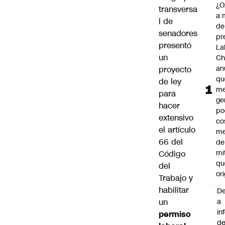
¿O
transversa
a 
l de
de
senadores
pr
presentó
La
un
Ch
an
proyecto
qu
de ley
me
para
ge
hacer
po
extensivo
co
el artículo
m
66 del
de
mi
Código
qu
del
ori
Trabajo y
habilitar
De
a
un
in
permiso
d