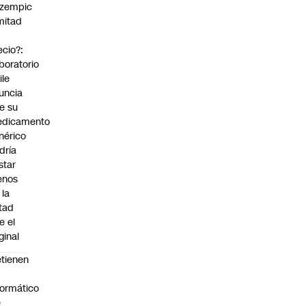
zempic
mitad
ecio?:
boratorio
ile
uncia
e su
dicamento
nérico
dría
star
enos
 la
tad
e el
ginal
tienen
formático
e