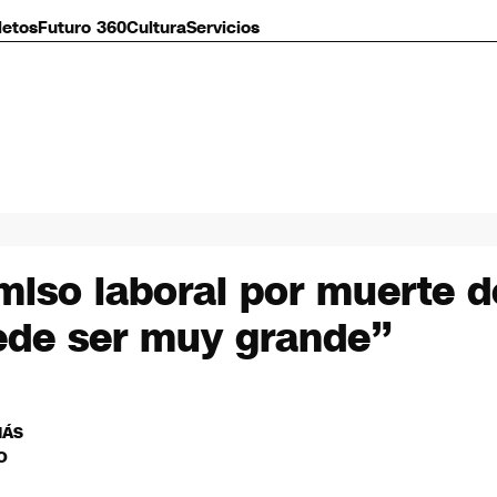
letos
Futuro 360
Cultura
Servicios
so laboral por muerte de
uede ser muy grande”
MÁS
O