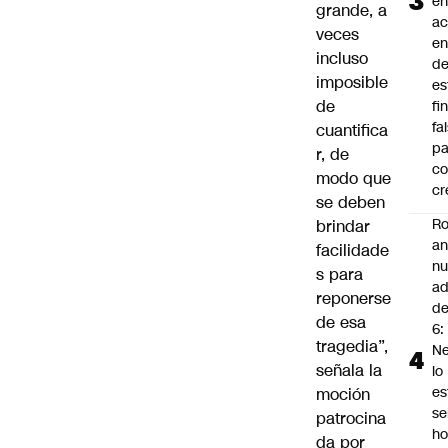
en
grande, a
a
veces
en
incluso
d
imposible
es
de
fi
fa
cuantifica
pa
r, de
co
modo que
cr
se deben
Ro
brindar
an
facilidade
n
s para
ad
reponerse
d
de esa
6:
tragedia”,
Ne
señala la
lo
es
moción
se
patrocina
ho
da por