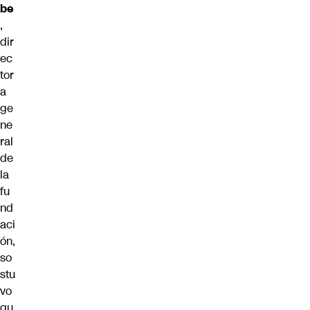
be
,
dir
ec
tor
a
ge
ne
ral
de
la
fu
nd
aci
ón,
so
stu
vo
qu