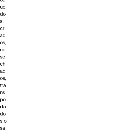
uci
do
s,
cri
ad
os,
co
se
ch
ad
os,
tra
ns
po
rta
do
s o
sa