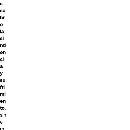
s
so
br
e
la
si
nti
en
ci
a
y
su
fri
mi
en
to
,
sin
e
m