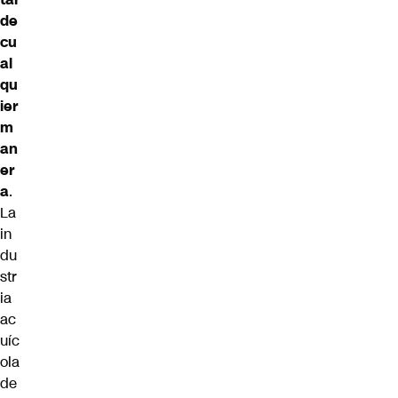
de
cu
al
qu
ier
m
an
er
a
.
La
in
du
str
ia
ac
uíc
ola
de