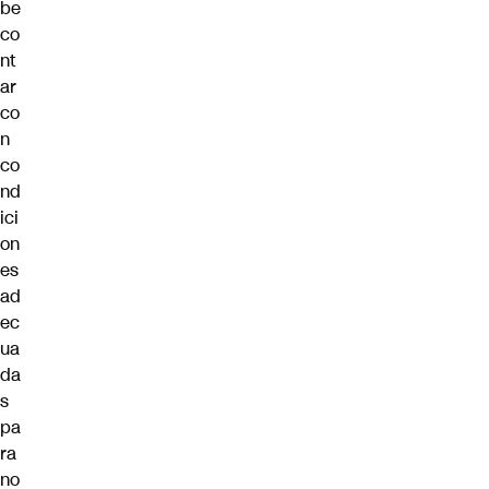
be
co
nt
ar
co
n
co
nd
ici
on
es
ad
ec
ua
da
s
pa
ra
no