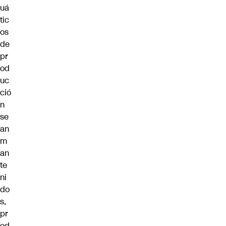
uá
tic
os
de
pr
od
uc
ció
n
se
an
m
an
te
ni
do
s,
pr
od