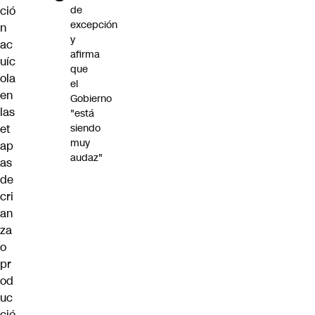
ció
de
excepción
n
y
ac
afirma
uíc
que
ola
el
en
Gobierno
las
"está
et
siendo
muy
ap
audaz"
as
de
cri
an
za
o
pr
od
uc
ció