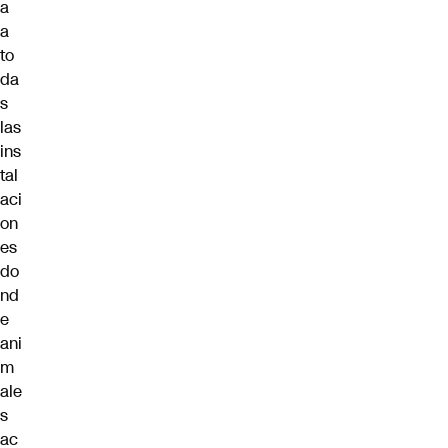
a
a
to
da
s
las
ins
tal
aci
on
es
do
nd
e
ani
m
ale
s
ac