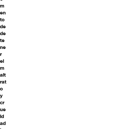
m
en
to
de
de
te
ne
r
el
m
alt
rat
o
y
cr
ue
ld
ad