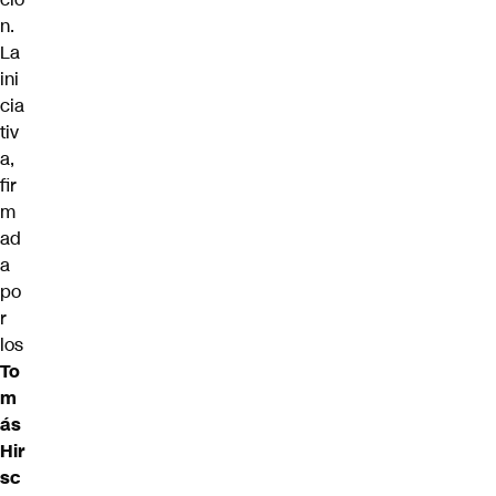
n.
La
ini
cia
tiv
a,
fir
m
ad
a
po
r
los
To
m
ás
Hir
sc