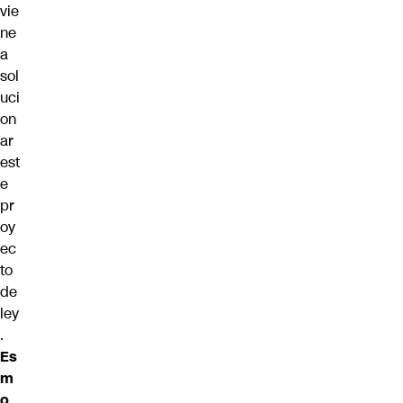
vie
ne
a
sol
uci
on
ar
est
e
pr
oy
ec
to
de
ley
.
Es
m
o