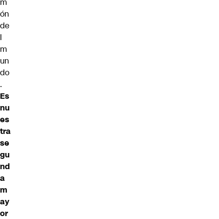
m
ón
de
l
m
un
do
.
Es
nu
es
tra
se
gu
nd
a
m
ay
or