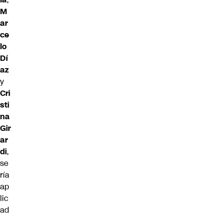
M
ar
ce
lo
Dí
az
y
Cri
sti
na
Gir
ar
di
,
se
ría
ap
lic
ad