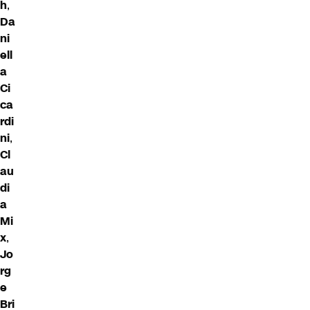
h
,
Da
ni
ell
a
Ci
ca
rdi
ni
,
Cl
au
di
a
Mi
x
,
Jo
rg
e
Bri