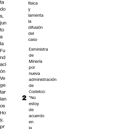
ta
física
do
y
lamenta
s,
la
jun
difusión
to
del
a
caso
la
Exministra
Fu
de
nd
Minería
aci
por
ón
nueva
Ve
administración
ge
de
tar
Codelco:
"No
ian
estoy
os
de
Ho
acuerdo
y
,
en
pr
la