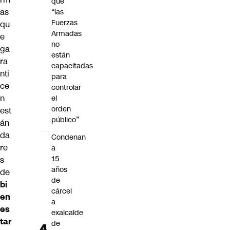
que
as
“las
Fuerzas
qu
Armadas
e
no
ga
están
ra
capacitadas
nti
para
ce
controlar
n
el
orden
est
público”
án
da
Condenan
re
a
15
s
años
de
de
bi
cárcel
en
a
es
exalcalde
tar
de