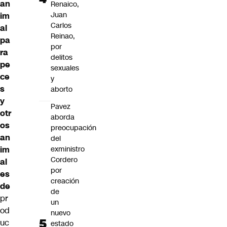
an
Renaico,
Juan
im
Carlos
al
Reinao,
pa
por
ra
delitos
pe
sexuales
ce
y
s
aborto
y
Pavez
otr
aborda
os
preocupación
an
del
im
exministro
Cordero
al
por
es
creación
de
de
pr
un
od
nuevo
uc
estado