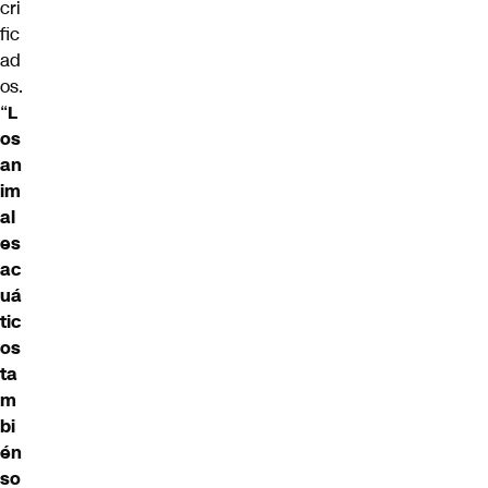
cri
fic
ad
os.
“
L
os
an
im
al
es
ac
uá
tic
os
ta
m
bi
én
so