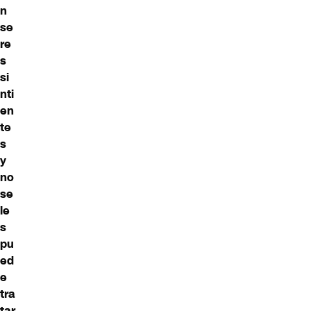
n
se
re
s
si
nti
en
te
s
y
no
se
le
s
pu
ed
e
tra
tar