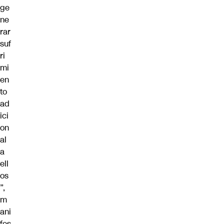
ge
ne
rar
suf
ri
mi
en
to
ad
ici
on
al
a
ell
os
”,
m
ani
fes