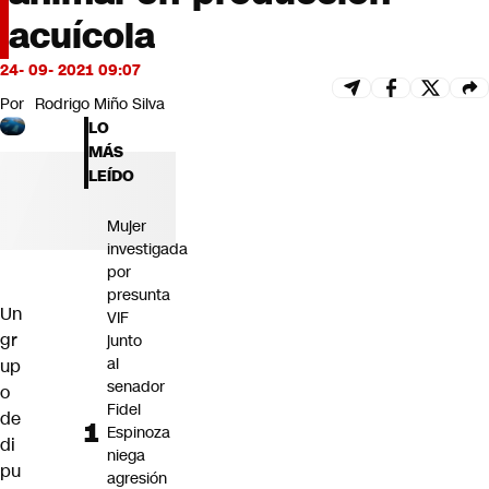
Futuro 360
acuícola
Opinión
24- 09- 2021 09:07
Por
Rodrigo Miño Silva
LO
MÁS
LEÍDO
Mujer
investigada
por
presunta
Un
VIF
gr
junto
al
up
senador
o
Fidel
de
Espinoza
di
niega
pu
agresión