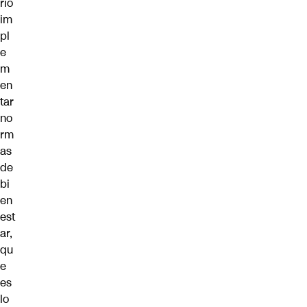
rio
im
pl
e
m
en
tar
no
rm
as
de
bi
en
est
ar,
qu
e
es
lo