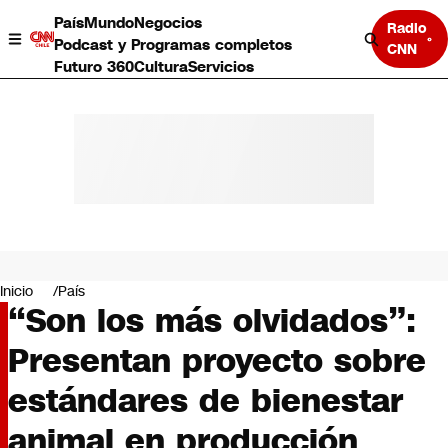
País
Mundo
Negocios
Radio
Podcast y Programas completos
CNN
Futuro 360
Cultura
Servicios
País
Mundo
Negocios
Inicio
País
“Son los más olvidados”:
Deportes
Programas completos
Presentan proyecto sobre
Cultura
Servicios
estándares de bienestar
Bits
CNN Data
animal en producción
CNN tiempo