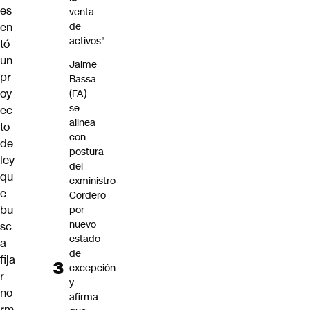
es
venta
en
de
activos"
tó
un
Jaime
pr
Bassa
oy
(FA)
se
ec
alinea
to
con
de
postura
ley
del
qu
exministro
e
Cordero
bu
por
nuevo
sc
estado
a
de
fija
excepción
r
y
no
afirma
rm