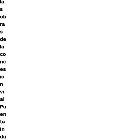
la
s
ob
ra
s
de
la
co
nc
es
ió
n
vi
al
Pu
en
te
In
du