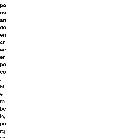
pe
ns
an
do
en
cr
ec
er
po
co
.
M
e
re
be
lo,
po
rq