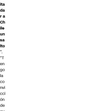
ita
da
r a
Ch
ile
un
sa
lto
”.
“T
en
go
la
co
nvi
cci
ón
de