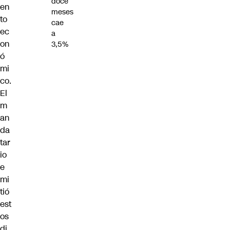
doce
en
meses
to
cae
ec
a
on
3,5%
ó
mi
co.
El
m
an
da
tar
io
e
mi
tió
est
os
di