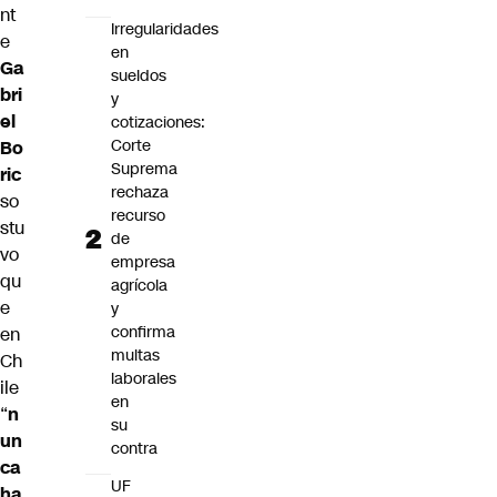
nt
Irregularidades
e
en
Ga
sueldos
bri
y
el
cotizaciones:
Corte
Bo
Suprema
ric
rechaza
so
recurso
stu
de
vo
empresa
qu
agrícola
e
y
confirma
en
multas
Ch
laborales
ile
en
“
n
su
un
contra
ca
UF
ha