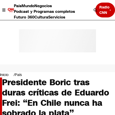
País
Mundo
Negocios
Radio
Podcast y Programas completos
CNN
Futuro 360
Cultura
Servicios
País
Mundo
Negocios
Inicio
País
Presidente Boric tras
Deportes
Programas completos
duras críticas de Eduardo
Cultura
Servicios
Frei: “En Chile nunca ha
Bits
CNN Data
sobrado la plata”
CNN tiempo