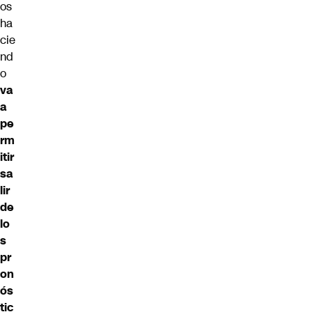
os
ha
cie
nd
o
va
a
pe
rm
itir
sa
lir
de
lo
s
pr
on
ós
tic