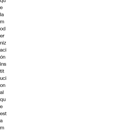
qu
e
la
m
od
er
niz
aci
ón
ins
tit
uci
on
al
qu
e
est
a
m