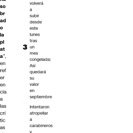
volverá
so
a
br
subir
ad
desde
o
este
la
lunes
tras
pl
un
at
mes
a
”,
congelada:
en
Así
ref
quedará
er
su
en
valor
en
cia
septiembre
a
las
Intentaron
crí
atropellar
a
tic
carabineros
as
y