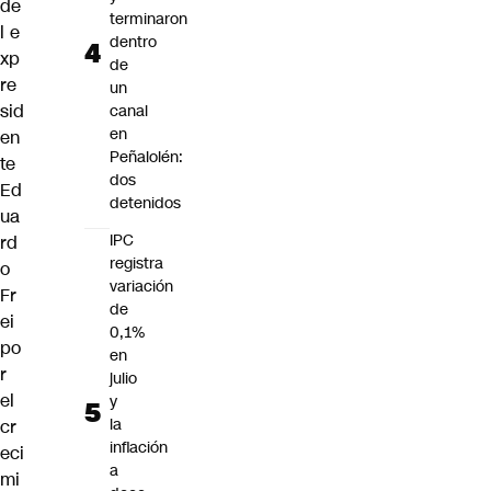
de
terminaron
l e
dentro
xp
de
re
un
sid
canal
en
en
Peñalolén:
te
dos
Ed
detenidos
ua
IPC
rd
registra
o
variación
Fr
de
ei
0,1%
po
en
r
julio
el
y
la
cr
inflación
eci
a
mi