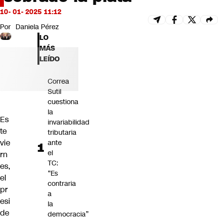
Futuro 360
10- 01- 2025 11:12
Opinión
Por
Daniela Pérez
LO
MÁS
LEÍDO
Correa
Sutil
cuestiona
la
Es
invariabilidad
te
tributaria
vie
ante
el
rn
TC:
es,
“Es
el
contraria
pr
a
esi
la
de
democracia”