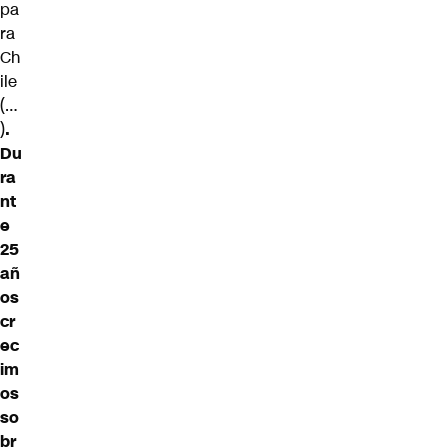
pa
ra
Ch
ile
(…
)
.
Du
ra
nt
e
25
añ
os
cr
ec
im
os
so
br