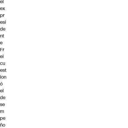
el
ex
pr
esi
de
nt
e
Fr
ei
cu
est
ion
ó
el
de
se
m
pe
ño