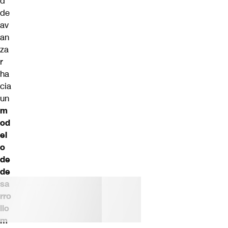
d
de
av
an
za
r
ha
cia
un
m
od
el
o
de
de
sa
rro
llo
m