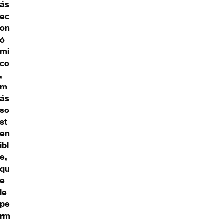
ás
ec
on
ó
mi
co
,
m
ás
so
st
en
ibl
e,
qu
e
le
pe
rm