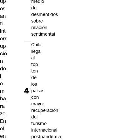
up
medio
de
os
desmentidos
an
sobre
ti-
relación
int
sentimental
err
Chile
up
llega
ció
al
n
top
de
ten
l
de
e
los
m
países
con
ba
mayor
ra
recuperación
zo.
del
En
turismo
el
internacional
en
postpandemia