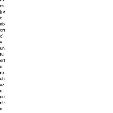
es
(pr
o
ab
ort
o)
y
un
fu
ert
e
re
ch
az
o
co
ntr
a