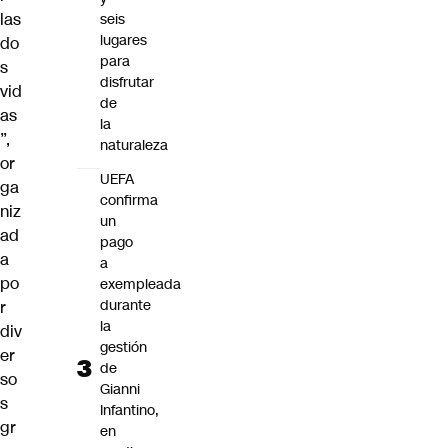
las
seis
lugares
do
para
s
disfrutar
vid
de
as
la
”,
naturaleza
or
UEFA
ga
confirma
niz
un
ad
pago
a
a
po
exempleada
durante
r
la
div
gestión
er
de
so
Gianni
s
Infantino,
gr
en