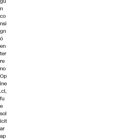
gú
n
co
nsi
gn
ó
en
ter
re
no
Op
ine
.cl
,
fu
e
sol
icit
ar
ap