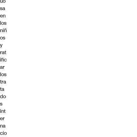
uo
sa
en
los
niñ
os
y
rat
ific
ar
los
tra
ta
do
s
int
er
na
cio