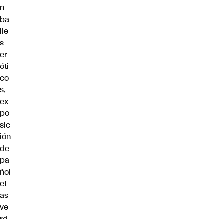
n
ba
ile
s
er
óti
co
s,
ex
po
sic
ión
de
pa
ñol
et
as
ve
rd