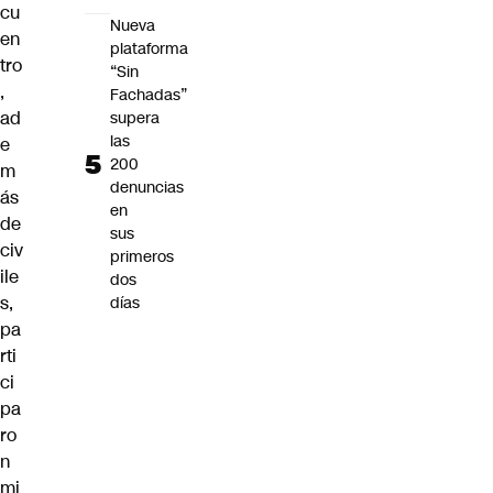
cu
Nueva
en
plataforma
tro
“Sin
,
Fachadas”
ad
supera
las
e
200
m
denuncias
ás
en
de
sus
civ
primeros
ile
dos
s,
días
pa
rti
ci
pa
ro
n
mi