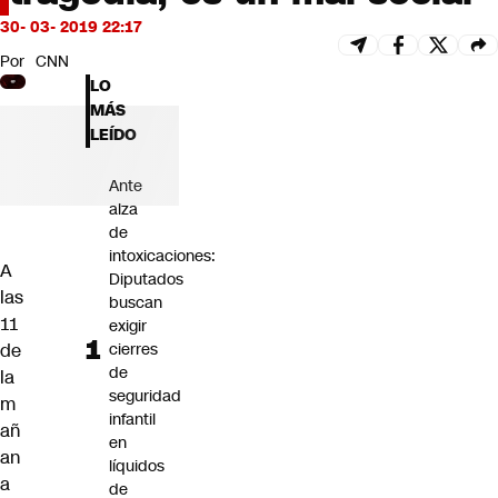
Futuro 360
30- 03- 2019 22:17
Opinión
Por
CNN
LO
MÁS
LEÍDO
Ante
alza
de
intoxicaciones:
A
Diputados
las
buscan
11
exigir
de
cierres
de
la
seguridad
m
infantil
añ
en
an
líquidos
a
de