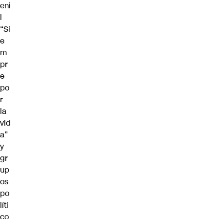
eni
l
“Si
e
m
pr
e
po
r
la
vid
a”
y
gr
up
os
po
líti
co