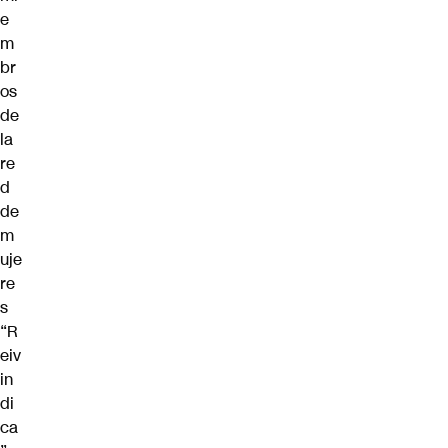
e
m
br
os
de
la
re
d
de
m
uje
re
s
“R
eiv
in
di
ca