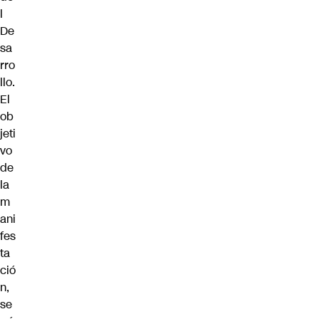
l
De
sa
rro
llo.
El
ob
jeti
vo
de
la
m
ani
fes
ta
ció
n,
se