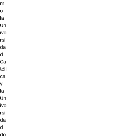
m
o
la
Un
ive
rsi
da
d
Ca
tóli
ca
y
la
Un
ive
rsi
da
d
de