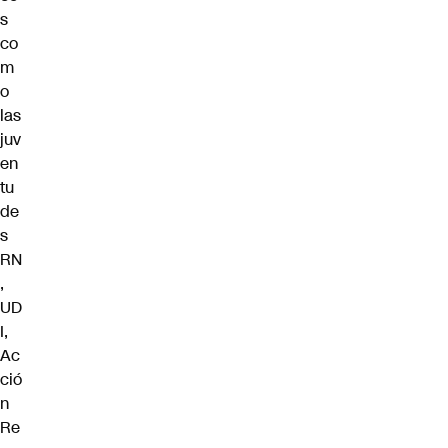
s
co
m
o
las
juv
en
tu
de
s
RN
,
UD
I,
Ac
ció
n
Re