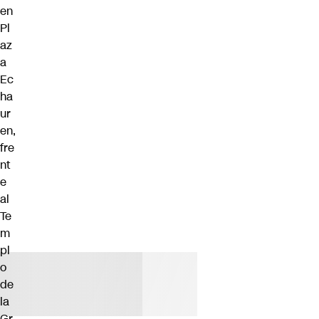
en
Pl
az
a
Ec
ha
ur
en,
fre
nt
e
al
Te
m
pl
o
de
la
Gr