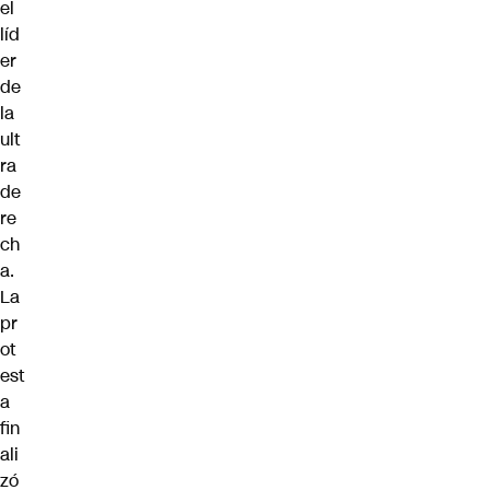
el
líd
er
de
la
ult
ra
de
re
ch
a.
La
pr
ot
est
a
fin
ali
zó