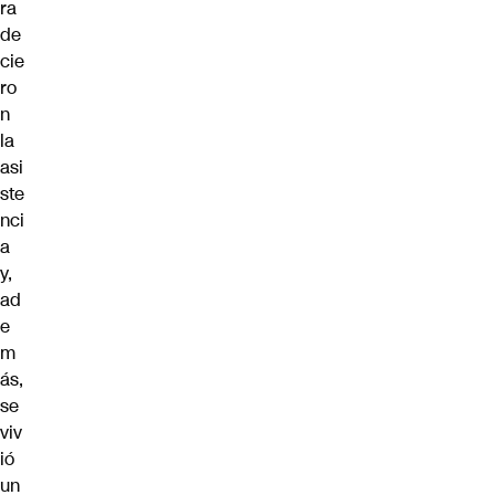
ra
de
cie
ro
n
la
asi
ste
nci
a
y,
ad
e
m
ás,
se
viv
ió
un