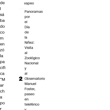
de
vapeo
l
Panoramas
sá
por
ba
el
do
Día
co
de
la
m
Niñez:
en
Visita
zó
al
la
Zoológico
pa
Nacional
cífi
y
ca
al
Observatorio
“M
Manuel
ar
Foster,
ch
paseo
a
en
po
teleférico
r
y