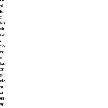
ati
tu
d
Na
cio
nal
,
do
nd
e
los
or
ga
niz
ad
or
es
ag