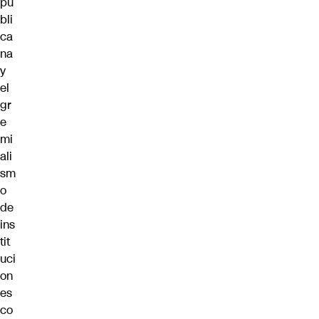
pu
bli
ca
na
y
el
gr
e
mi
ali
sm
o
de
ins
tit
uci
on
es
co