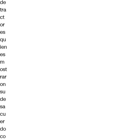
de
tra
ct
or
es
qu
ien
es
m
ost
rar
on
su
de
sa
cu
er
do
co