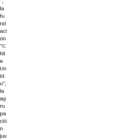
”,
la
fu
nd
aci
ón
“C
hil
e
Un
id
o”,
la
ag
ru
pa
ció
n
juv