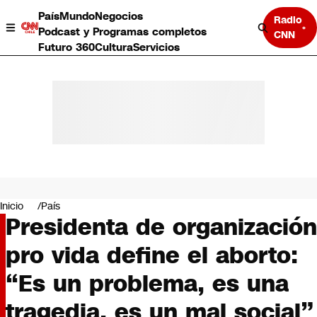
País
Mundo
Negocios
Radio
Podcast y Programas completos
CNN
Futuro 360
Cultura
Servicios
País
Mundo
Negocios
Inicio
País
Presidenta de organización
Deportes
Programas completos
pro vida define el aborto:
Cultura
Servicios
“Es un problema, es una
Bits
CNN Data
tragedia, es un mal social”
CNN tiempo