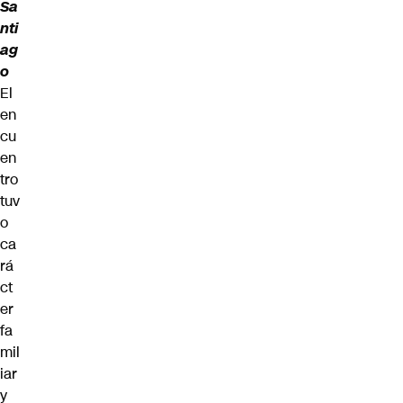
Sa
nti
ag
o
El
en
cu
en
tro
tuv
o
ca
rá
ct
er
fa
mil
iar
y