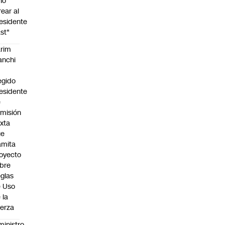
no
rear al
esidente
st"
rim
anchi
egido
esidente
e
misión
xta
ue
amita
oyecto
bre
glas
 Uso
 la
erza
ministro