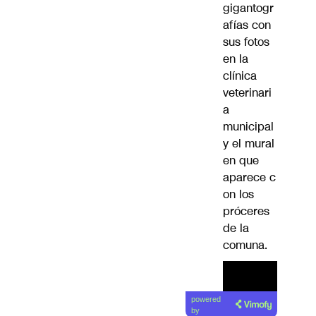
gigantogr
afías con
sus fotos
en la
clínica
veterinari
a
municipal
y el mural
en que
aparece
c
on los
próceres
de la
comuna.
powered
by