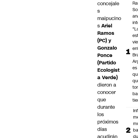
concejale
Ra
So
s
an
maipucino
in
s
Ariel
"L
Ramos
es
(PC) y
vi
Gonzalo
en
Ponce
Bra
Ar
(Partido
es
Ecologist
qu
a Verde)
qu
dieron a
to
conocer
ba
que
ti
durante
In
los
m
próximos
m
días
ba
acudirán
du