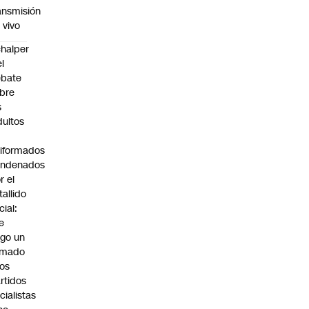
ansmisión
 vivo
halper
el
ebate
bre
s
dultos
iformados
ondenados
r el
tallido
cial:
e
go un
amado
los
rtidos
icialistas