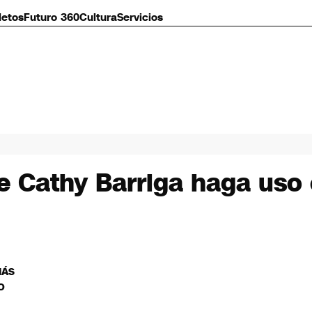
letos
Futuro 360
Cultura
Servicios
e Cathy Barriga haga uso
MÁS
O