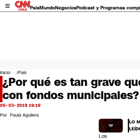
País
Mundo
Negocios
Podcast y Programas comp
País
Mundo
Inicio
País
Negocios
¿Por qué es tan grave qu
Deportes
con fondos municipales?
Programas completos
Cultura
Servicios
05- 03- 2019 19:19
Bits
Por
Paula Aguilera
CNN Data
LO 
CNN tiempo
LEÍD
Futuro 360
Los
Opinión