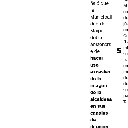
ñaló que
Ma
la
co
Municipali
de
dad de
jó
e
Maipú
Co
debía
"L
absteners
mi
e de
se
hacer
tr
uso
en
excesivo
m
d
de la
de
imagen
so
de la
pa
alcaldesa
Ta
en sus
canales
de
difusión,