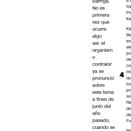
a 
Barriga
.
to
No es
Pr
primera
Ka
vez que
ocurre
Ka
Bi
algo
es
así: el
el
organism
pr
o
d
contralor
co
ya se
mi
pronunció
q
tr
sobre
pr
este tema
so
a fines de
Re
junio del
de
año
de
pasado,
Fu
cuando se
Bi