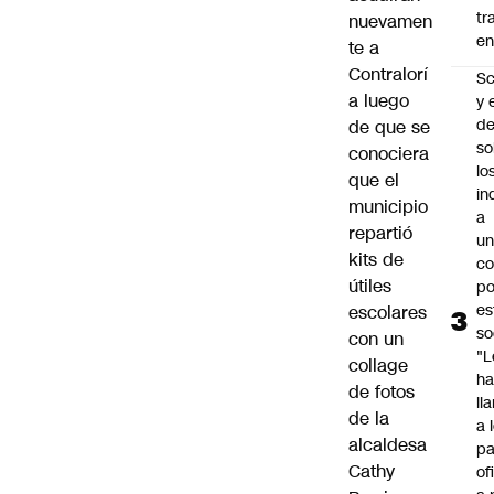
tr
nuevamen
en
te a
Contralorí
Sc
a luego
y 
d
de que se
so
conociera
lo
que el
in
municipio
a
repartió
un
kits de
c
útiles
po
es
escolares
so
con un
"L
collage
ha
de fotos
ll
de la
a 
alcaldesa
pa
Cathy
of