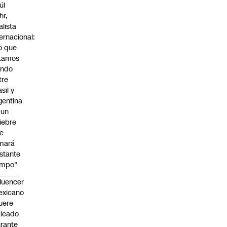
úl
hr,
alista
ternacional:
o que
tamos
endo
tre
sil y
gentina
 un
iebre
e
mará
stante
empo"
fluencer
exicano
uere
leado
rante