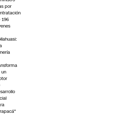
s por
ntratación
 196
venes
n
llahuasi:
a
nería
ansforma
 un
otor
e
sarrollo
cial
ra
rapacá"