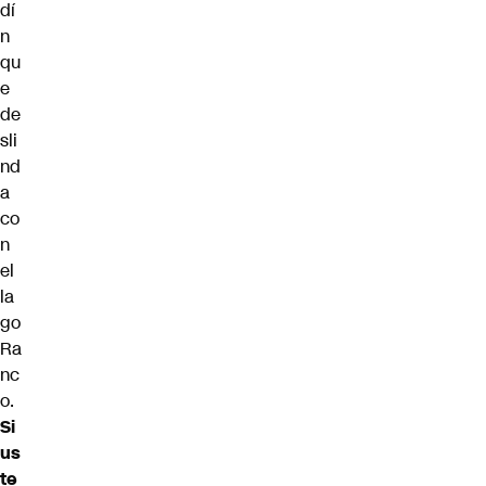
dí
n
qu
e
de
sli
nd
a
co
n
el
la
go
Ra
nc
o.
Si
us
te