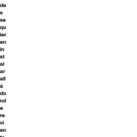
de
s
se
qu
ier
en
in
st
al
ar
all
á
do
nd
e
re
vi
en