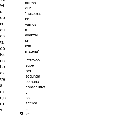
afirma
vé
que
s
"nosotros
de
no
su
vamos
cu
a
avanzar
en
en
ta
esa
de
materia"
Fa
Petróleo
ce
sube
bo
por
ok,
segunda
tre
semana
s
consecutiva
m
y
uje
se
acerca
re
a
s
los