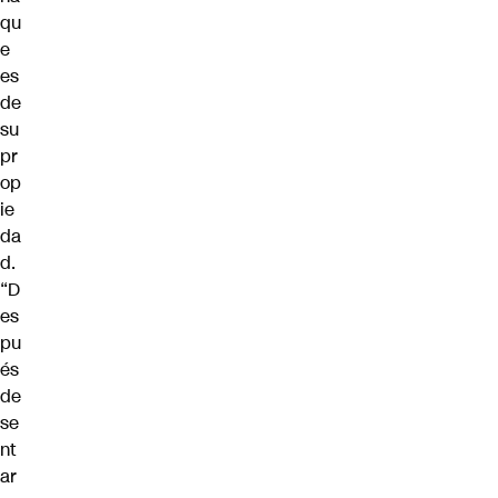
qu
e
es
de
su
pr
op
ie
da
d.
“D
es
pu
és
de
se
nt
ar