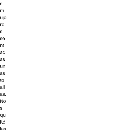
s
m
uje
re
s
se
nt
ad
as
un
as
to
all
as.
No
s
qu
itó
las