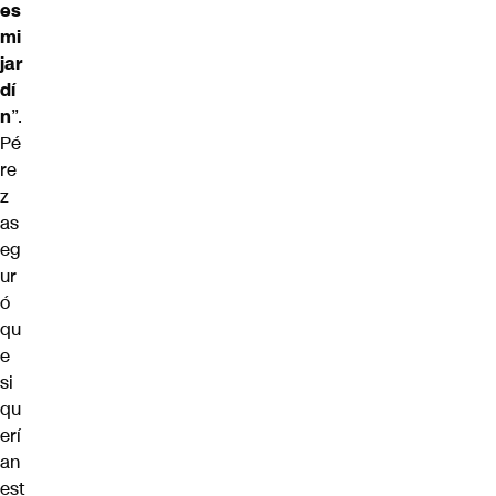
es
mi
jar
dí
n
”.
Pé
re
z
as
eg
ur
ó
qu
e
si
qu
erí
an
est