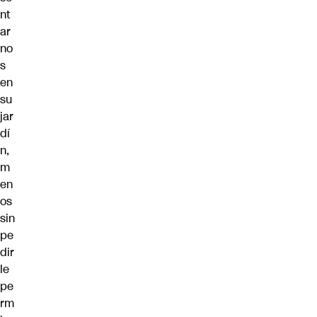
nt
ar
no
s
en
su
jar
dí
n,
m
en
os
sin
pe
dir
le
pe
rm