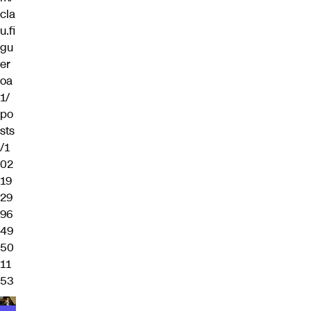
cla
u.fi
gu
er
oa
1/
po
sts
/1
02
19
29
96
49
50
11
53