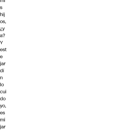
mi
s
hij
os,
¿y
a?
Y
est
e
jar
dí
n
lo
cui
do
yo,
es
mi
jar