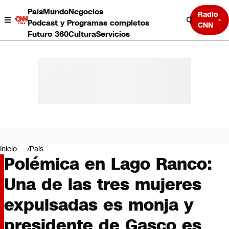
País
Mundo
Negocios
Radio
Podcast y Programas completos
CNN
Futuro 360
Cultura
Servicios
País
Mundo
Negocios
Inicio
País
Polémica en Lago Ranco:
Deportes
Programas completos
Una de las tres mujeres
Cultura
Servicios
expulsadas es monja y
Bits
CNN Data
presidente de Gasco es
CNN tiempo