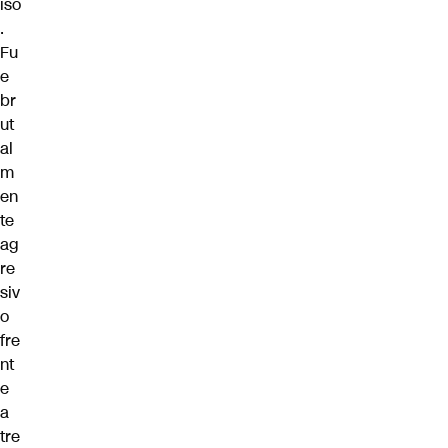
iso
.
Fu
e
br
ut
al
m
en
te
ag
re
siv
o
fre
nt
e
a
tre