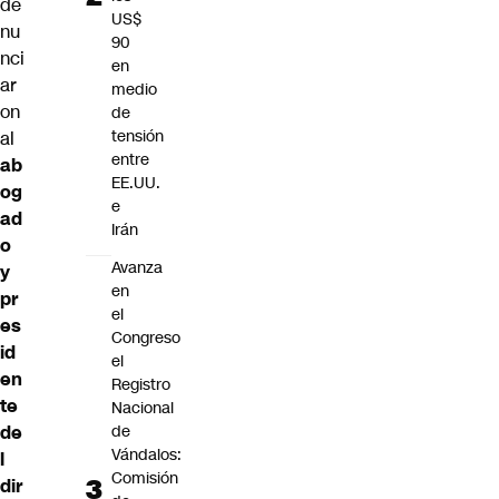
de
US$
nu
90
nci
en
ar
medio
on
de
tensión
al
entre
ab
EE.UU.
og
e
ad
Irán
o
Avanza
y
en
pr
el
es
Congreso
id
el
en
Registro
te
Nacional
de
de
Vándalos:
l
Comisión
dir