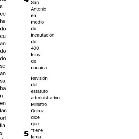
San
s
Antonio
ec
en
ha
medio
do
de
incautación
cu
de
an
400
do
kilos
de
de
sc
cocaína
an
Revisión
sa
del
ba
estatuto
n
administrativo:
en
Ministro
las
Quiroz
dice
ori
que
lla
"tiene
s
larga