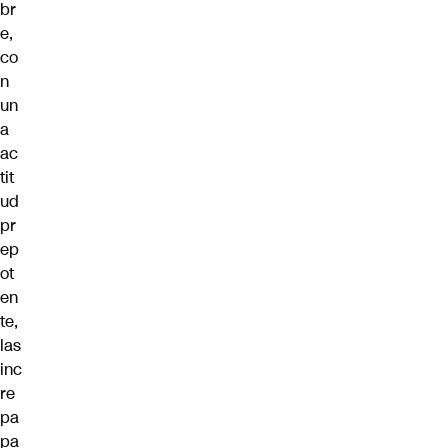
br
e,
co
n
un
a
ac
tit
ud
pr
ep
ot
en
te,
las
inc
re
pa
pa