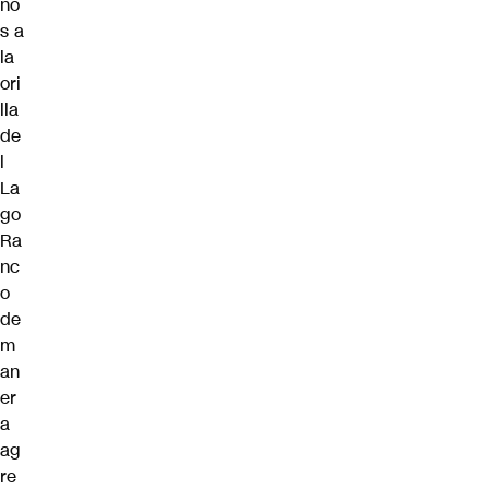
no
s a
la
ori
lla
de
l
La
go
Ra
nc
o
de
m
an
er
a
ag
re