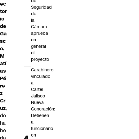
de
ec
Seguridad
tor
de
io
la
de
Cámara
Ga
aprueba
en
sc
general
o,
el
M
proyecto
atí
Carabinero
as
vinculado
Pé
a
re
Cartel
z
Jalisco
Cr
Nueva
uz
,
Generación:
de
Detienen
a
ha
funcionario
be
en
rla