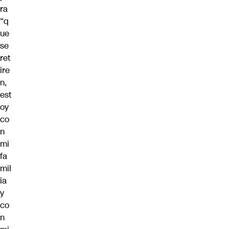
ra
“q
ue
se
ret
ire
n,
est
oy
co
n
mi
fa
mil
ia
y
co
n