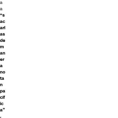
a
a
“s
ac
arl
as
de
m
an
er
a
no
ta
n
pa
cíf
ic
a”
.