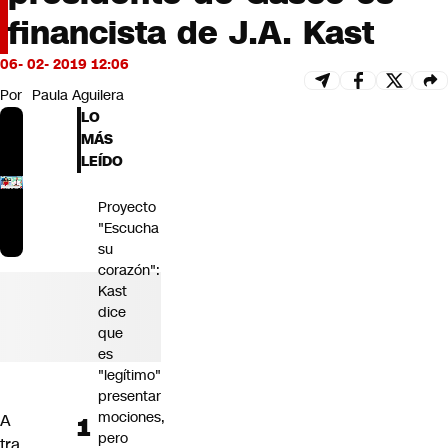
Futuro 360
financista de J.A. Kast
Opinión
06- 02- 2019 12:06
Por
Paula Aguilera
LO
MÁS
LEÍDO
Proyecto
"Escucha
su
corazón":
Kast
dice
que
es
"legítimo"
presentar
mociones,
A
pero
tra