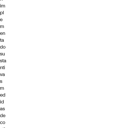
im
pl
e
m
en
ta
do
su
sta
nti
va
s
m
ed
id
as
de
co