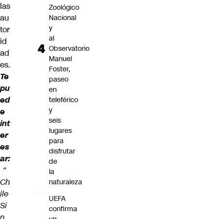
las
Zoológico
au
Nacional
y
tor
al
id
Observatorio
ad
Manuel
es.
Foster,
Te
paseo
pu
en
ed
teleférico
y
e
seis
int
lugares
er
para
es
disfrutar
ar:
de
“
la
Ch
naturaleza
ile
UEFA
Si
confirma
n