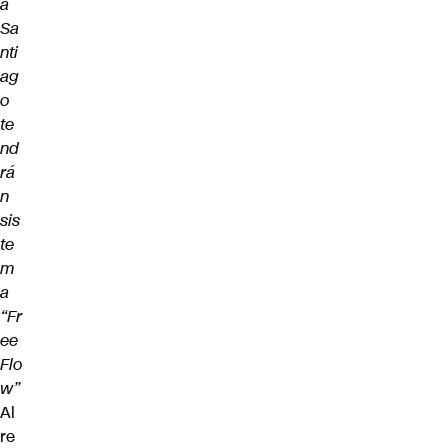
a
Sa
nti
ag
o
te
nd
rá
n
sis
te
m
a
“Fr
ee
Flo
w”
Al
re