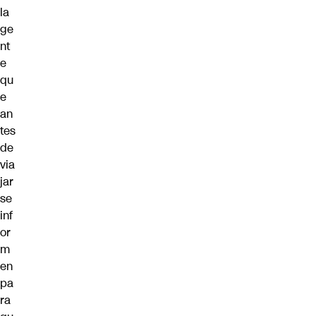
la
ge
nt
e
qu
e
an
tes
de
via
jar
se
inf
or
m
en
pa
ra