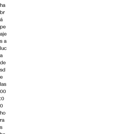
ha
br
á
pe
aje
s a
luc
a
de
sd
e
las
00
:0
0
ho
ra
s