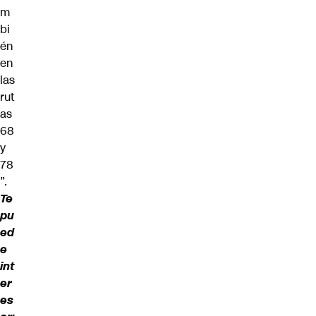
m
bi
én
en
las
rut
as
68
y
78
”.
Te
pu
ed
e
int
er
es