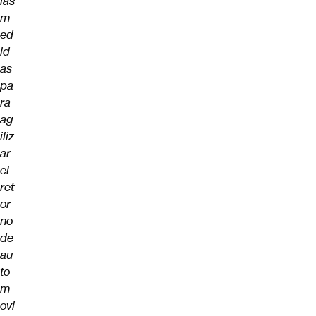
las
m
ed
id
as
pa
ra
ag
iliz
ar
el
ret
or
no
de
au
to
m
ovi