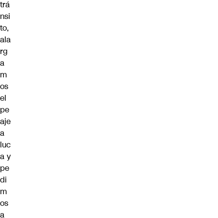
trá
nsi
to,
ala
rg
a
m
os
el
pe
aje
a
luc
a y
pe
di
m
os
a