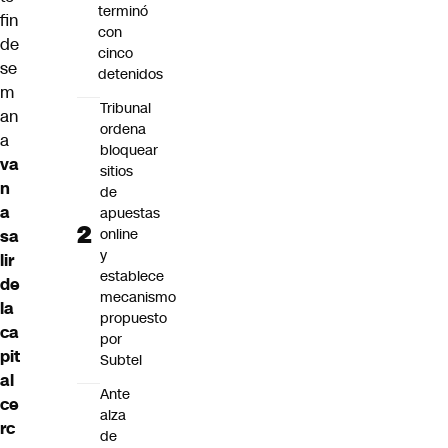
terminó
fin
con
de
cinco
se
detenidos
m
Tribunal
an
ordena
a
bloquear
va
sitios
n
de
a
apuestas
online
sa
y
lir
establece
de
mecanismo
la
propuesto
ca
por
pit
Subtel
al
Ante
ce
alza
rc
de