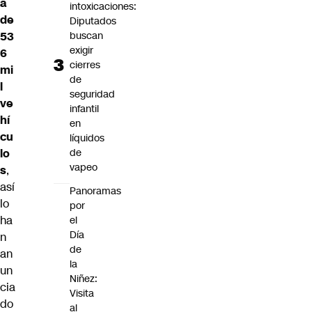
a
intoxicaciones:
de
Diputados
53
buscan
exigir
6
cierres
mi
de
l
seguridad
ve
infantil
hí
en
cu
líquidos
lo
de
vapeo
s
,
así
Panoramas
lo
por
ha
el
Día
n
de
an
la
un
Niñez:
cia
Visita
do
al