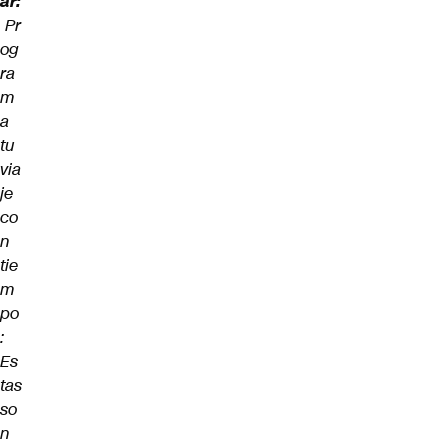
ar:
Pr
og
ra
m
a
tu
via
je
co
n
tie
m
po
:
Es
tas
so
n