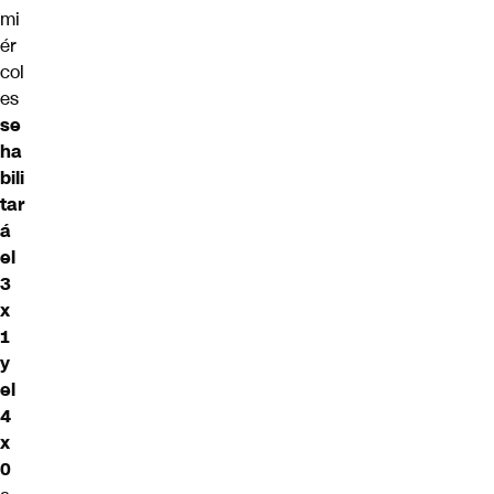
mi
ér
col
es
se
ha
bili
tar
á
el
3
x
1
y
el
4
x
0