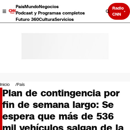
País
Mundo
Negocios
Radio
Podcast y Programas completos
CNN
Futuro 360
Cultura
Servicios
País
Mundo
Negocios
Inicio
País
Plan de contingencia por
Deportes
Programas completos
fin de semana largo: Se
Cultura
Servicios
espera que más de 536
Bits
CNN Data
mil vehículos salgan de la
CNN tiempo