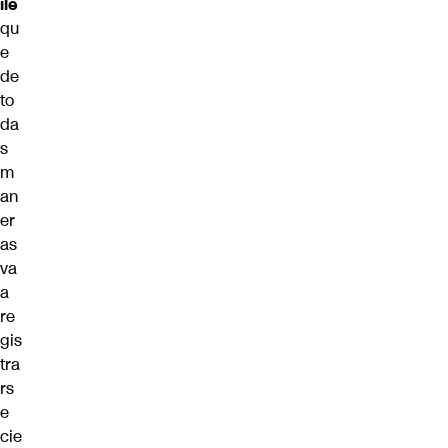
ile
qu
e
de
to
da
s
m
an
er
as
va
a
re
gis
tra
rs
e
cie