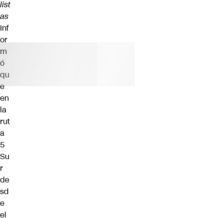
list
as
Inf
or
m
ó
qu
e
en
la
rut
a
5
Su
r
de
sd
e
el