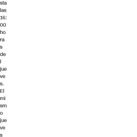
sta
las
16:
00
ho
ra
s
de
l
jue
ve
s.
El
mi
sm
o
jue
ve
s