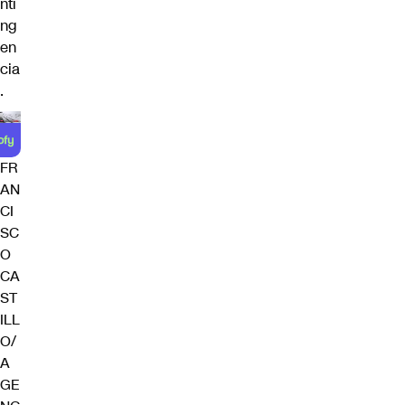
nti
ng
en
cia
.
FR
AN
CI
SC
O
CA
ST
ILL
O/
A
GE