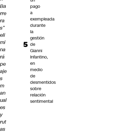
un
Ba
pago
a
rre
exempleada
ra
durante
s”
la
eli
gestión
mi
de
na
Gianni
rá
Infantino,
en
pe
medio
aje
de
s
desmentidos
m
sobre
an
relación
ual
sentimental
es
y
rut
as