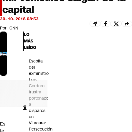
Futuro 360
capital
Opinión
30- 10- 2018 08:53
Por
CNN
LO
MÁS
LEÍDO
Escolta
del
exministro
Luis
Cordero
frustra
portonazo
a
disparos
en
Vitacura:
Es
Persecución
te