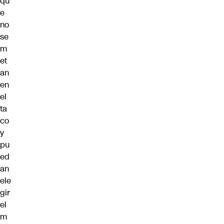
qu
e
no
se
m
et
an
en
el
ta
co
y
pu
ed
an
ele
gir
el
m