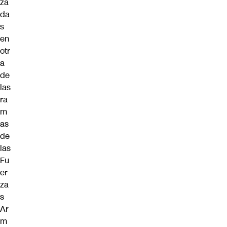
za
da
s
en
otr
a
de
las
ra
m
as
de
las
Fu
er
za
s
Ar
m