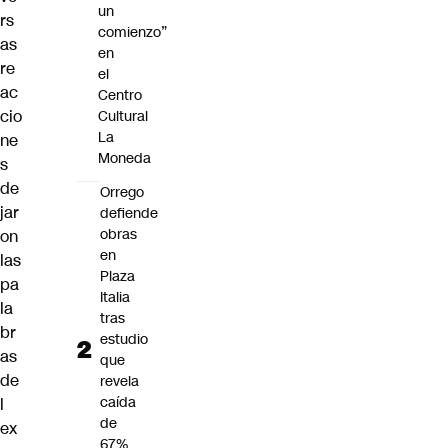
un
rs
comienzo”
as
en
re
el
ac
Centro
cio
Cultural
La
ne
Moneda
s
de
Orrego
jar
defiende
obras
on
en
las
Plaza
pa
Italia
la
tras
br
estudio
as
que
de
revela
caída
l
de
ex
67%