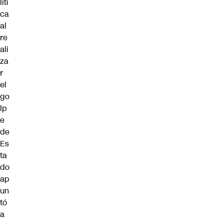
líti
ca
al
re
ali
za
r
el
go
lp
e
de
Es
ta
do
ap
un
tó
a