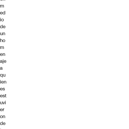
m
ed
io
de
un
ho
m
en
aje
a
qu
ien
es
est
uvi
er
on
de