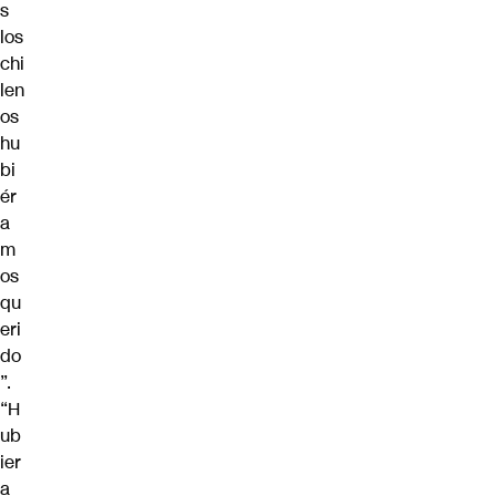
s
los
chi
len
os
hu
bi
ér
a
m
os
qu
eri
do
”.
“H
ub
ier
a