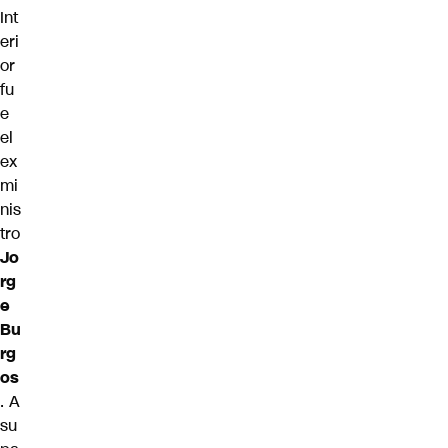
Int
eri
or
fu
e
el
ex
mi
nis
tro
Jo
rg
e
Bu
rg
os
. A
su