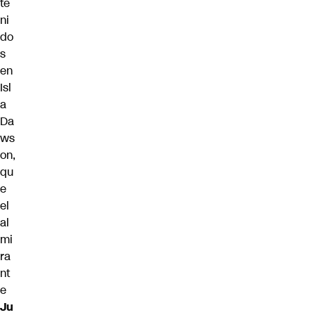
te
ni
do
s
en
Isl
a
Da
ws
on,
qu
e
el
al
mi
ra
nt
e
Ju