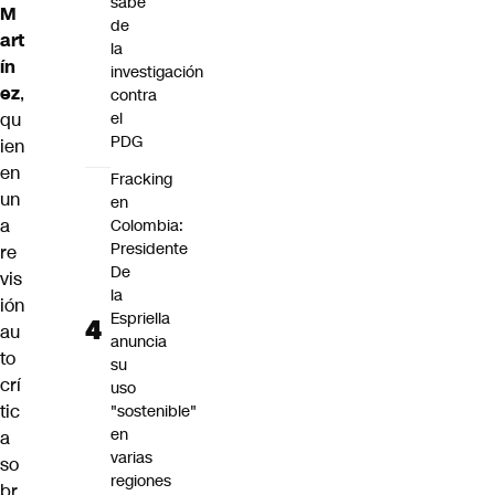
sabe
M
de
art
la
ín
investigación
ez
,
contra
qu
el
PDG
ien
en
Fracking
un
en
a
Colombia:
Presidente
re
De
vis
la
ión
Espriella
au
anuncia
to
su
crí
uso
tic
"sostenible"
en
a
varias
so
regiones
br