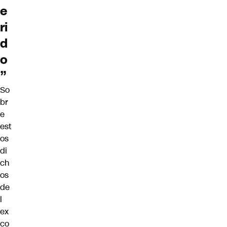
e
ri
d
o
”
So
br
e
est
os
di
ch
os
de
l
ex
co