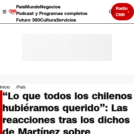
País
Mundo
Negocios
Radio
Podcast y Programas completos
CNN
Futuro 360
Cultura
Servicios
País
Mundo
Negocios
Inicio
País
“Lo que todos los chilenos
Deportes
Programas completos
hubiéramos querido”: Las
Cultura
Servicios
reacciones tras los dichos
Bits
CNN Data
de Martínez sobre
CNN tiempo