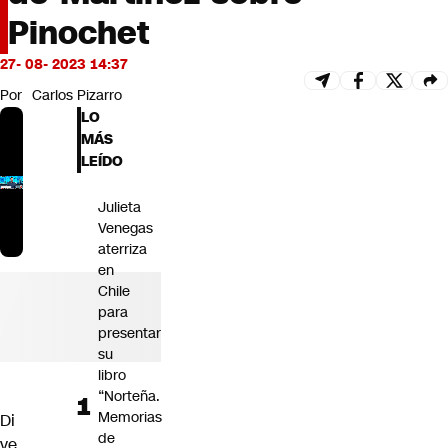
Futuro 360
Pinochet
Opinión
27- 08- 2023 14:37
Por
Carlos Pizarro
LO
MÁS
LEÍDO
Julieta
Venegas
aterriza
en
Chile
para
presentar
su
libro
“Norteña.
Memorias
Di
de
ve