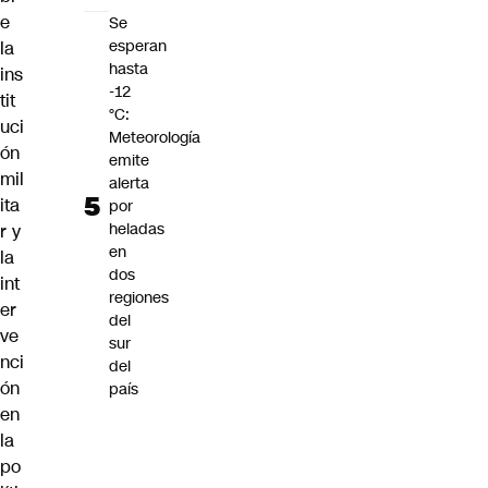
e
Se
esperan
la
hasta
ins
-12
tit
°C:
uci
Meteorología
ón
emite
mil
alerta
ita
por
heladas
r y
en
la
dos
int
regiones
er
del
ve
sur
nci
del
ón
país
en
la
po