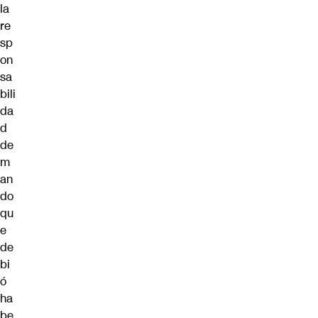
la
re
sp
on
sa
bili
da
d
de
m
an
do
qu
e
de
bi
ó
ha
be