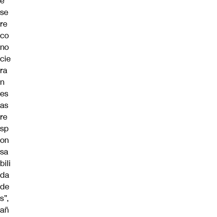
e
se
re
co
no
cie
ra
n
es
as
re
sp
on
sa
bili
da
de
s”,
añ