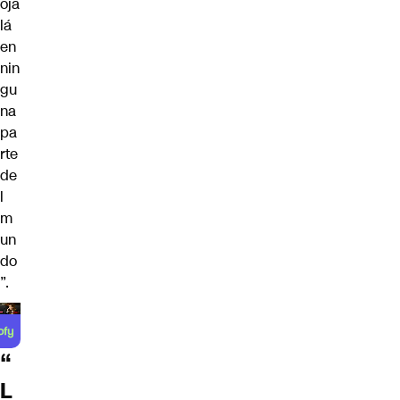
oja
lá
en
nin
gu
na
pa
rte
de
l
m
un
do
”.
“
L