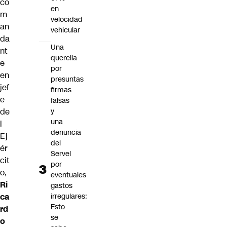
co
en
m
velocidad
an
vehicular
da
Una
nt
querella
e
por
en
presuntas
jef
firmas
e
falsas
de
y
una
l
denuncia
Ej
del
ér
Servel
cit
por
o,
eventuales
Ri
gastos
ca
irregulares:
Esto
rd
se
o