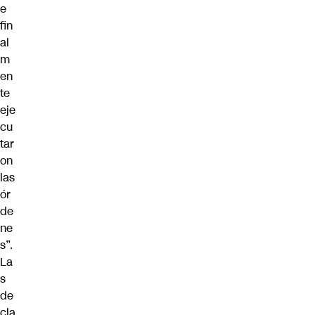
e
fin
al
m
en
te
eje
cu
tar
on
las
ór
de
ne
s”.
La
s
de
cla