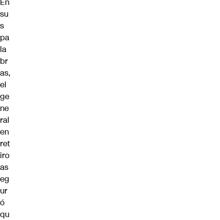
En
su
s
pa
la
br
as
,
el
ge
ne
ral
en
ret
iro
as
eg
ur
ó
qu