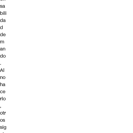
sa
bili
da
d
de
m
an
do
.
Al
no
ha
ce
rlo
,
otr
os
sig