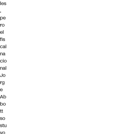
les
,
pe
ro
el
fis
cal
na
cio
nal
Jo
rg
e
Ab
bo
tt
so
stu
vo