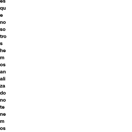
es
qu
e
no
so
tro
s
he
m
os
an
ali
za
do
no
te
ne
m
os