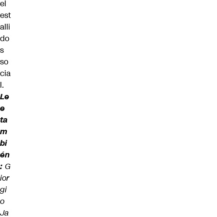
el
est
alli
do
s
so
cia
l.
Le
e
ta
m
bi
én
:
G
ior
gi
o
Ja