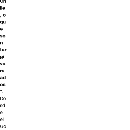
Ch
ile
, o
qu
e
so
n
ter
gi
ve
rs
ad
os
“.
De
sd
e
el
Go