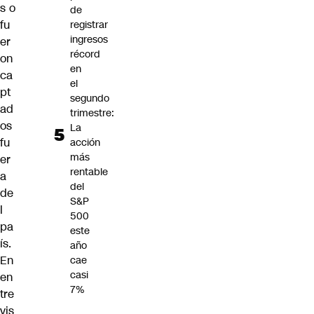
s o
de
fu
registrar
ingresos
er
récord
on
en
ca
el
pt
segundo
ad
trimestre:
os
La
fu
acción
más
er
rentable
a
del
de
S&P
l
500
pa
este
ís
.
año
En
cae
casi
en
7%
tre
vis