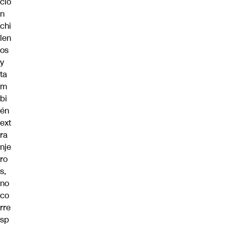
ció
n
chi
len
os
y
ta
m
bi
én
ext
ra
nje
ro
s,
no
co
rre
sp