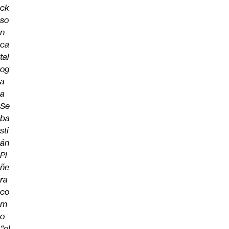
ck
so
n
ca
tal
og
a
a
Se
ba
sti
án
Pi
ñe
ra
co
m
o
“el