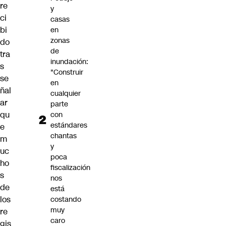
re
y
ci
casas
bi
en
zonas
do
de
tra
inundación:
s
"Construir
se
en
ñal
cualquier
ar
parte
qu
con
estándares
e
chantas
m
y
uc
poca
ho
fiscalización
s
nos
de
está
los
costando
muy
re
caro
gis