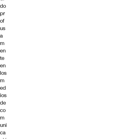
do
pr
of
us
a
m
en
te
en
los
m
ed
ios
de
co
m
uni
ca