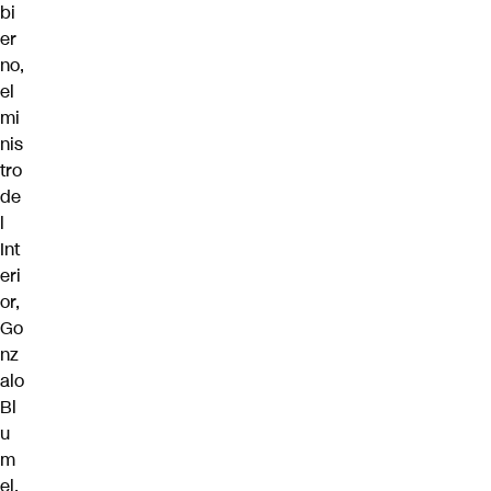
bi
er
no,
el
mi
nis
tro
de
l
Int
eri
or,
Go
nz
alo
Bl
u
m
el,