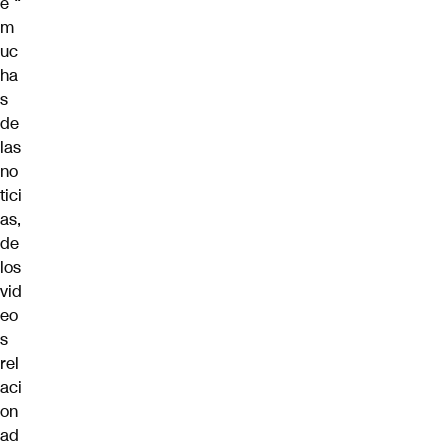
e “
m
uc
ha
s
de
las
no
tici
as,
de
los
vid
eo
s
rel
aci
on
ad