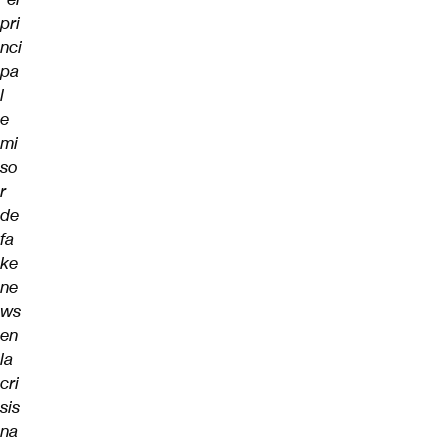
pri
nci
pa
l
e
mi
so
r
de
fa
ke
ne
ws
en
la
cri
sis
na