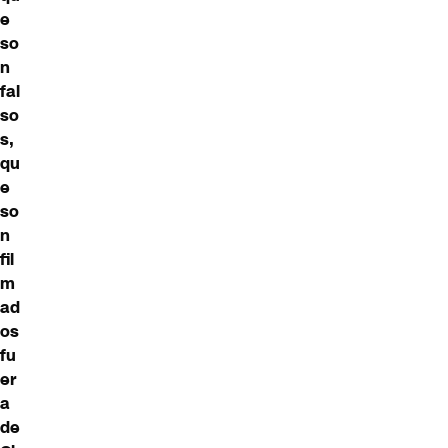
e
so
n
fal
so
s,
qu
e
so
n
fil
m
ad
os
fu
er
a
de