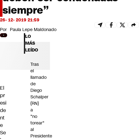
Futuro 360
siempre”
Opinión
26- 12- 2019 21:59
Por
Paula Lepe Maldonado
LO
MÁS
LEÍDO
Tras
el
llamado
de
El
Diego
pr
Schalper
esi
(RN)
de
a
"no
nt
torear"
e
al
Se
Presidente