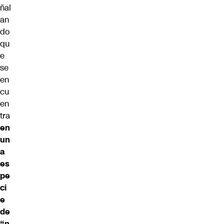
ñal
an
do
qu
e
se
en
cu
en
tra
en
un
a
es
pe
ci
e
de
“n