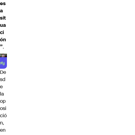
es
a
sit
ua
ci
ón
”
.
De
sd
e
la
op
osi
ció
n,
en