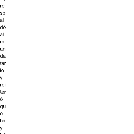
re
sp
al
dó
al
m
an
da
tar
io
y
rei
ter
ó
qu
e
ha
y