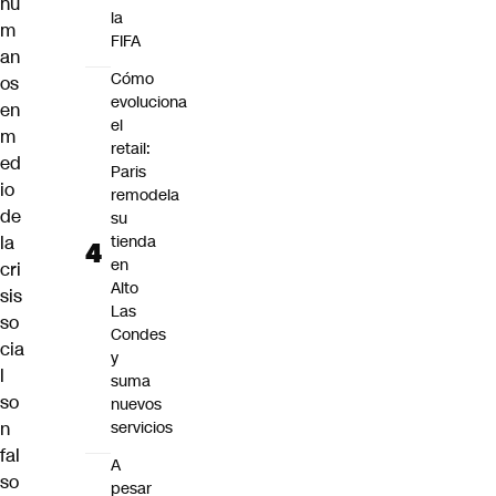
hu
la
m
FIFA
an
Cómo
os
evoluciona
en
el
m
retail:
ed
Paris
io
remodela
de
su
la
tienda
en
cri
Alto
sis
Las
so
Condes
cia
y
l
suma
so
nuevos
n
servicios
fal
A
so
pesar