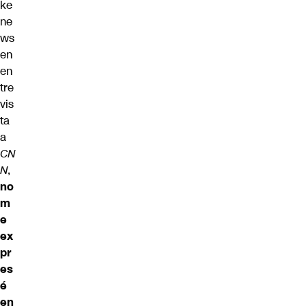
ke
ne
ws
en
en
tre
vis
ta
a
CN
N
,
no
m
e
ex
pr
es
é
en