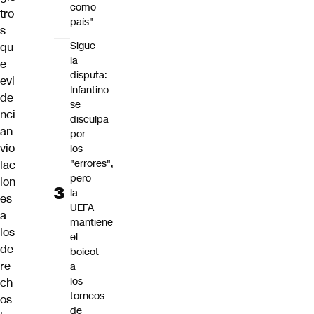
como
tro
país"
s
Sigue
qu
la
e
disputa:
evi
Infantino
de
se
nci
disculpa
an
por
vio
los
"errores",
lac
pero
ion
la
es
UEFA
a
mantiene
los
el
de
boicot
re
a
los
ch
torneos
os
de