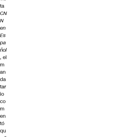
ta
CN
N
en
Es
pa
ñol
, el
m
an
da
tar
io
co
m
en
tó
qu