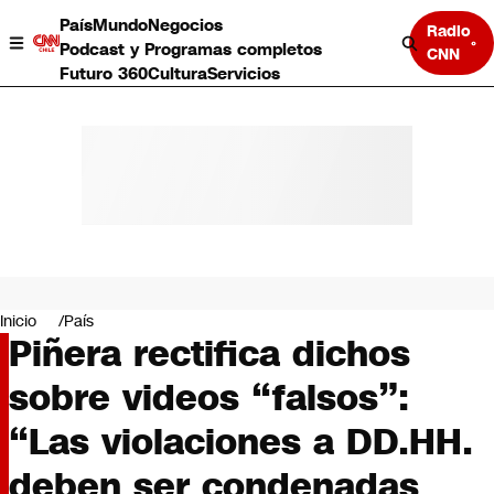
País
Mundo
Negocios
Radio
Podcast y Programas completos
CNN
Futuro 360
Cultura
Servicios
País
Mundo
Negocios
Inicio
País
Piñera rectifica dichos
Deportes
Programas completos
sobre videos “falsos”:
Cultura
Servicios
“Las violaciones a DD.HH.
Bits
CNN Data
deben ser condenadas
CNN tiempo