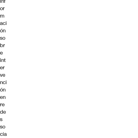
inf
or
m
aci
ón
so
br
e
int
er
ve
nci
ón
en
re
de
s
so
cia