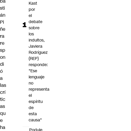
ba
Kast
sti
por
án
el
Pi
debate
sobre
ñe
los
ra
indultos,
re
Javiera
sp
Rodríguez
on
(REP)
di
responde:
ó
"Ese
lenguaje
a
no
las
representa
crí
el
tic
espíritu
as
de
qu
esta
e
causa"
ha
Poduje