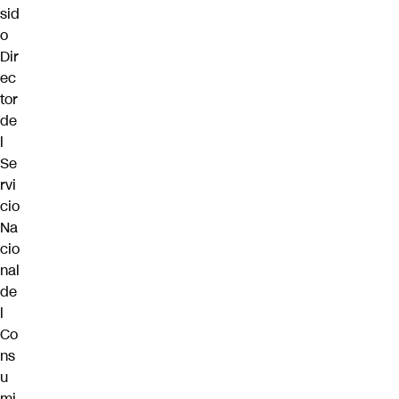
sid
o
Dir
ec
tor
de
l
Se
rvi
cio
Na
cio
nal
de
l
Co
ns
u
mi