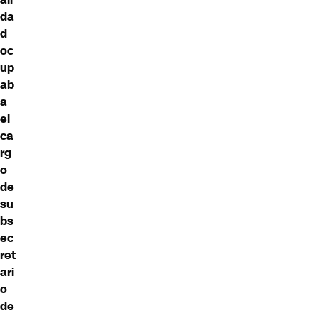
da
d
oc
up
ab
a
el
ca
rg
o
de
su
bs
ec
ret
ari
o
de