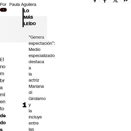
Por
Paula Aguilera
Futuro 360
LO
Opinión
MÁS
LEÍDO
“Genera
expectación”:
Medio
especializado
El
destaca
no
a
m
la
br
actriz
Mariana
a
di
mi
Girolamo
en
y
to
la
de
incluye
do
entre
s
las