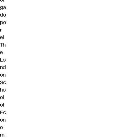
ga
do
po
r
el
Th
e
Lo
nd
on
Sc
ho
ol
of
Ec
on
o
mi