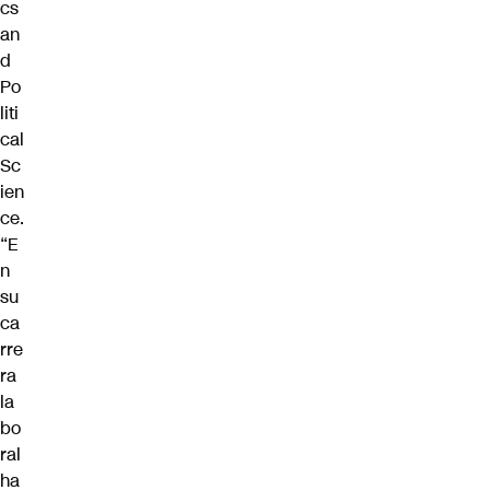
cs
an
d
Po
liti
cal
Sc
ien
ce.
“E
n
su
ca
rre
ra
la
bo
ral
ha