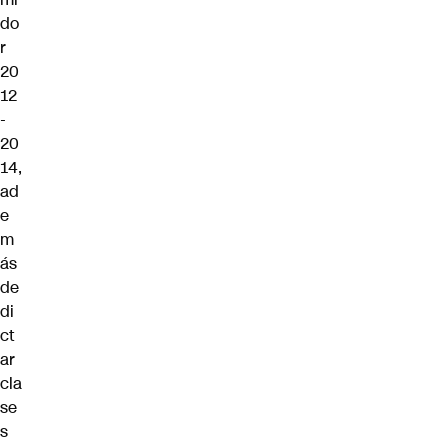
do
r
20
12
-
20
14,
ad
e
m
ás
de
di
ct
ar
cla
se
s