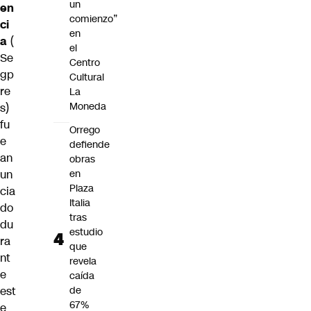
un
en
comienzo”
ci
en
a
(
el
Se
Centro
gp
Cultural
re
La
Moneda
s)
fu
Orrego
e
defiende
an
obras
un
en
Plaza
cia
Italia
do
tras
du
estudio
ra
que
nt
revela
e
caída
est
de
67%
e