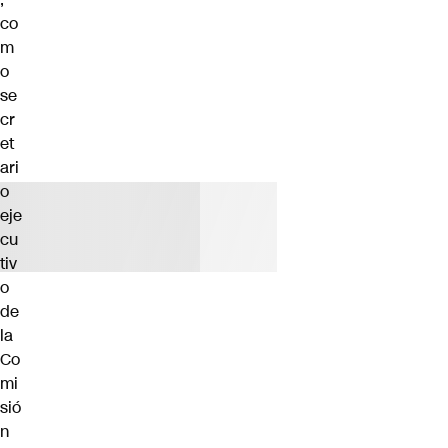
co
m
o
se
cr
et
ari
o
eje
cu
tiv
o
de
la
Co
mi
sió
n