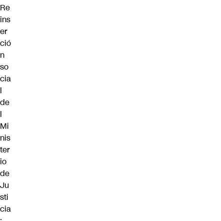
Re
ins
er
ció
n
so
cia
l
de
l
Mi
nis
ter
io
de
Ju
sti
cia
;