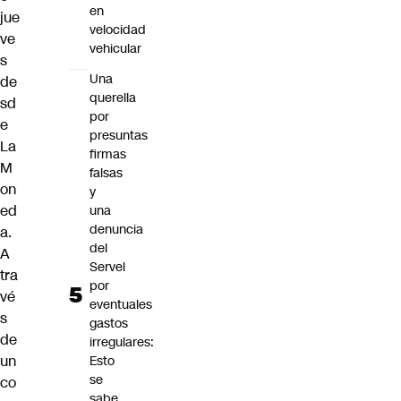
en
jue
velocidad
ve
vehicular
s
Una
de
querella
sd
por
e
presuntas
La
firmas
M
falsas
on
y
ed
una
denuncia
a.
del
A
Servel
tra
por
vé
eventuales
s
gastos
de
irregulares:
un
Esto
se
co
sabe