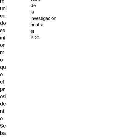
m
de
uni
la
ca
investigación
do
contra
se
el
inf
PDG
or
m
ó
qu
e
el
pr
esi
de
nt
e
Se
ba