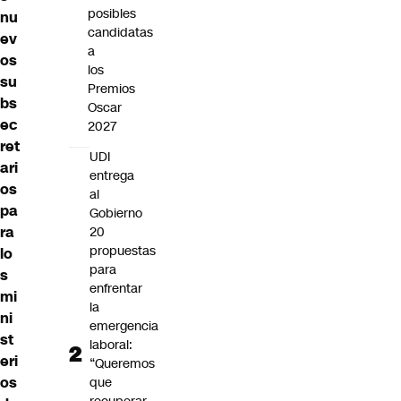
posibles
nu
candidatas
ev
a
os
los
su
Premios
bs
Oscar
ec
2027
ret
UDI
ari
entrega
os
al
pa
Gobierno
ra
20
propuestas
lo
para
s
enfrentar
mi
la
ni
emergencia
st
laboral:
eri
“Queremos
os
que