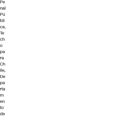
Pe
nal
Pú
bli
ca,
Te
ch
o
pa
ra
Ch
ile,
De
pa
rta
m
en
to
de