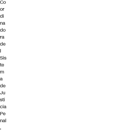
Co
or
di
na
do
ra
de
l
Sis
te
m
a
de
Ju
sti
cia
Pe
nal
,