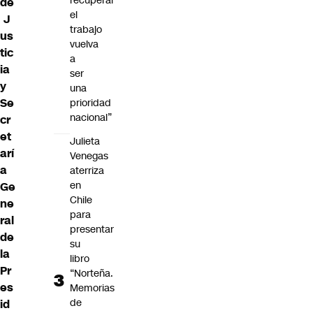
recuperar
de
el
J
trabajo
us
vuelva
tic
a
ia
ser
y
una
Se
prioridad
nacional”
cr
et
Julieta
arí
Venegas
a
aterriza
en
Ge
Chile
ne
para
ral
presentar
de
su
la
libro
Pr
“Norteña.
es
Memorias
de
id