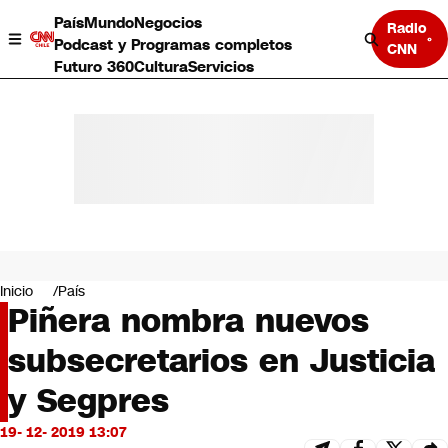
País
Mundo
Negocios
Radio
Podcast y Programas completos
CNN
Futuro 360
Cultura
Servicios
País
Mundo
Negocios
Inicio
País
Piñera nombra nuevos
Deportes
Programas completos
subsecretarios en Justicia
Cultura
Servicios
y Segpres
Bits
CNN Data
19- 12- 2019 13:07
CNN tiempo