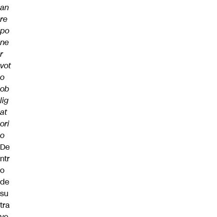
an
re
po
ne
r
vot
o
ob
lig
at
ori
o
De
ntr
o
de
su
tra
ye