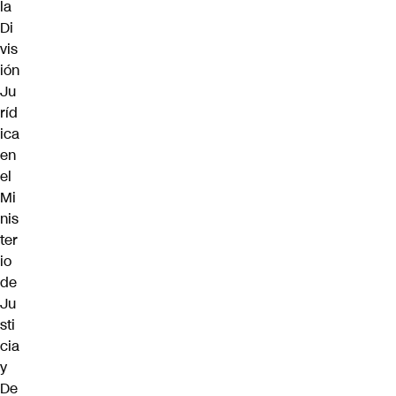
la
Di
vis
ión
Ju
ríd
ica
en
el
Mi
nis
ter
io
de
Ju
sti
cia
y
De