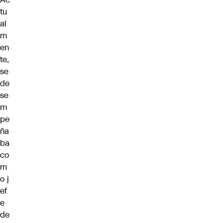
tu
al
m
en
te,
se
de
se
m
pe
ña
ba
co
m
o j
ef
e
de