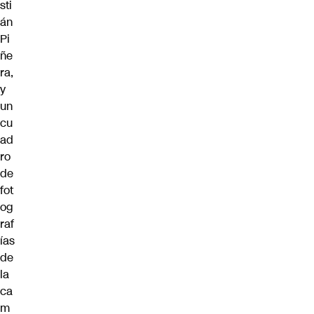
sti
án
Pi
ñe
ra,
y
un
cu
ad
ro
de
fot
og
raf
ías
de
la
ca
m