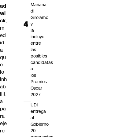
Mariana
ad
di
wi
Girolamo
ck
,
y
m
la
ed
incluye
id
entre
a
las
posibles
qu
candidatas
e
a
lo
los
inh
Premios
ab
Oscar
ilit
2027
a
UDI
pa
entrega
ra
al
eje
Gobierno
rc
20