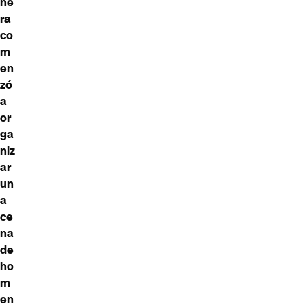
ñe
ra
co
m
en
zó
a
or
ga
niz
ar
un
a
ce
na
de
ho
m
en