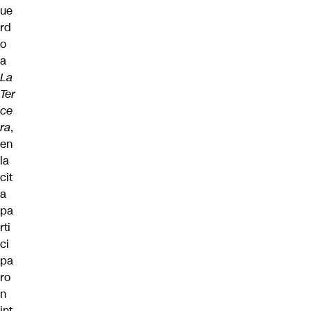
ue
rd
o
a
La
Ter
ce
ra
,
en
la
cit
a
pa
rti
ci
pa
ro
n
int