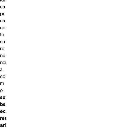
es
pr
es
en
tó
su
re
nu
nci
a
co
m
o
su
bs
ec
ret
ari