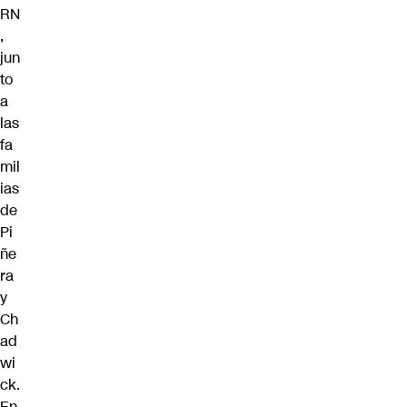
RN
,
jun
to
a
las
fa
mil
ias
de
Pi
ñe
ra
y
Ch
ad
wi
ck.
En