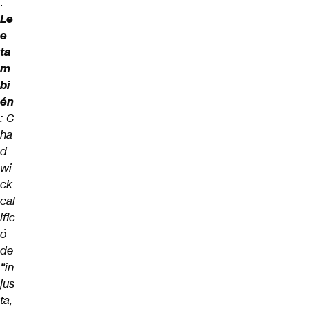
.
Le
e
ta
m
bi
én
:
C
ha
d
wi
ck
cal
ific
ó
de
“in
jus
ta,