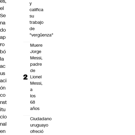
es,
y
el
califica
Se
su
na
trabajo
de
do
"vergüenza"
ap
ro
Muere
bó
Jorge
Messi,
la
padre
ac
de
us
Lionel
aci
Messi,
ón
a
co
los
nst
68
años
itu
cio
Ciudadano
nal
uruguayo
en
ofreció