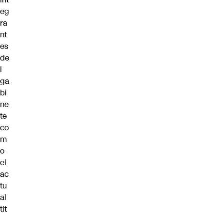
eg
ra
nt
es
de
l
ga
bi
ne
te
co
m
o
el
ac
tu
al
tit