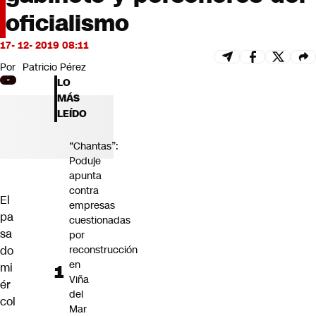
Futuro 360
oficialismo
Opinión
17- 12- 2019 08:11
Por
Patricio Pérez
LO
MÁS
LEÍDO
“Chantas”:
Poduje
apunta
contra
El
empresas
pa
cuestionadas
sa
por
do
reconstrucción
en
mi
Viña
ér
del
col
Mar