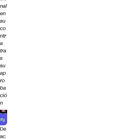
nal
en
su
co
ntr
a
tra
s
su
ap
ro
ba
ció
n
De
ac