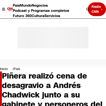
País
Mundo
Negocios
Radio
Podcast y Programas completos
CNN
Futuro 360
Cultura
Servicios
País
Mundo
Negocios
Inicio
País
Piñera realizó cena de
Deportes
Programas completos
desagravio a Andrés
Cultura
Servicios
Chadwick junto a su
Bits
CNN Data
gabinete y personeros del
CNN tiempo