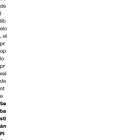
de
l
lib
elo
, el
pr
op
io
pr
esi
de
nt
e
Se
ba
sti
án
Pi