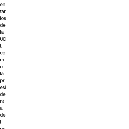
en
tar
ios
de
la
UD
I,
co
m
o
la
pr
esi
de
nt
a
de
l
pa