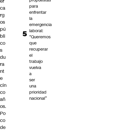
propuestas
er
para
ca
enfrentar
rg
la
os
emergencia
pú
laboral:
bli
“Queremos
co
que
recuperar
s
el
du
trabajo
ra
vuelva
nt
a
e
ser
cin
una
co
prioridad
nacional”
añ
os.
Po
co
de