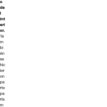
o
de
l
Int
eri
or.
Ta
m
bi
én
se
hic
ier
on
pa
rte
pa
rla
m