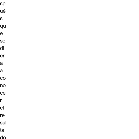
sp
ué
s
qu
e
se
di
er
a
a
co
no
ce
r
el
re
sul
ta
do