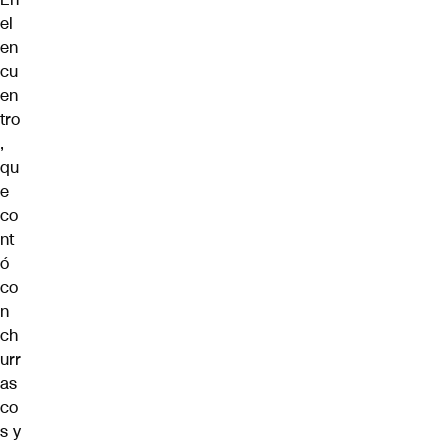
el
en
cu
en
tro
,
qu
e
co
nt
ó
co
n
ch
urr
as
co
s y