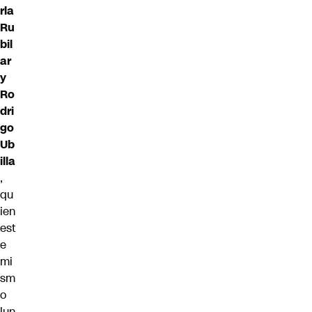
rla
Ru
bil
ar
y
Ro
dri
go
Ub
illa
,
qu
ien
est
e
mi
sm
o
lun