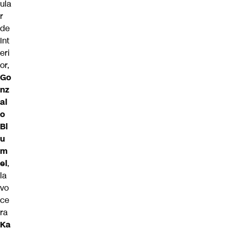
ula
r
de
Int
eri
or,
Go
nz
al
o
Bl
u
m
el
,
la
vo
ce
ra
Ka