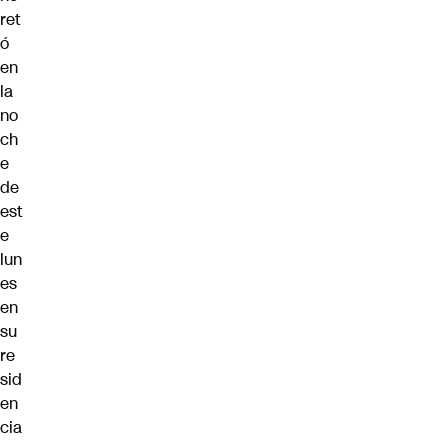
ret
ó
en
la
no
ch
e
de
est
e
lun
es
en
su
re
sid
en
cia