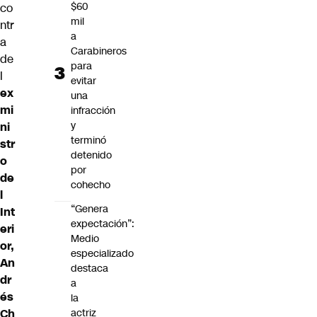
$60
co
mil
ntr
a
a
Carabineros
de
para
l
evitar
ex
una
mi
infracción
y
ni
terminó
str
detenido
o
por
de
cohecho
l
“Genera
Int
expectación”:
eri
Medio
or,
especializado
An
destaca
dr
a
és
la
Ch
actriz