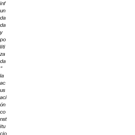
inf
un
da
da
y
po
liti
za
da
”
la
ac
us
aci
ón
co
nst
itu
cio