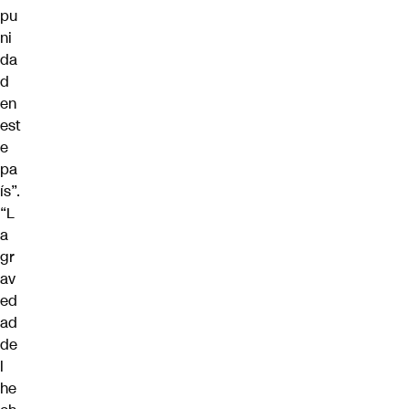
pu
ni
da
d
en
est
e
pa
ís”.
“L
a
gr
av
ed
ad
de
l
he