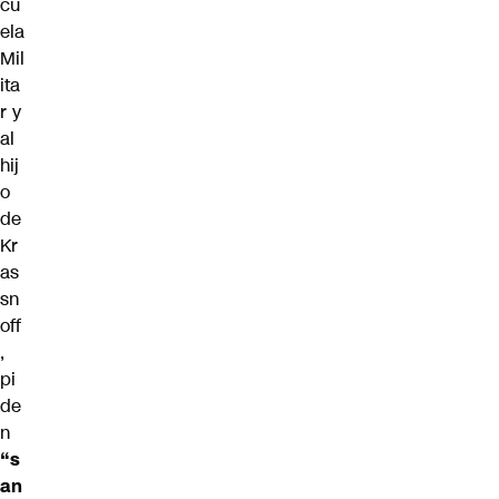
cu
ela
Mil
ita
r y
al
hij
o
de
Kr
as
sn
off
,
pi
de
n
“s
an