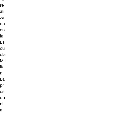
re
ali
za
da
en
la
Es
cu
ela
Mil
ita
r.
La
pr
esi
de
nt
a