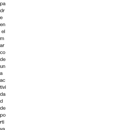
pa
dr
e
en
el
m
ar
co
de
un
a
ac
tivi
da
d
de
po
rti
va