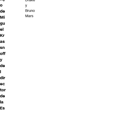
Drake
o
y
Bruno
de
Mars
Mi
gu
el
Kr
as
sn
off
y
de
l
dir
ec
tor
de
la
Es