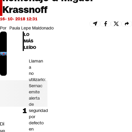
Futuro 360
Krassnoff
Opinión
16- 10- 2018 12:31
Por
Paula Lepe Maldonado
LO
MÁS
LEÍDO
Llaman
a
no
utilizarlo:
Sernac
emite
alerta
de
seguridad
por
defecto
Di
en
ve