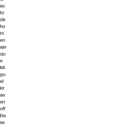
ac
to
de
ho
m
en
aje
qu
e
Mi
gu
el
Kr
as
sn
off
Ba
ss