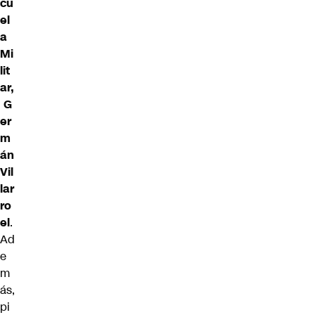
cu
el
a
Mi
lit
ar,
G
er
m
án
Vil
lar
ro
el
.
Ad
e
m
ás,
pi