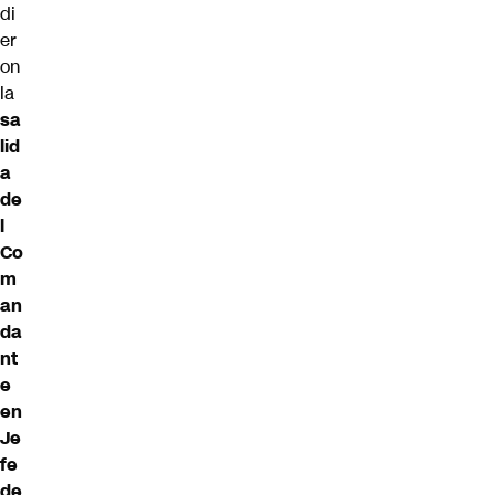
di
er
on
la
sa
lid
a
de
l
Co
m
an
da
nt
e
en
Je
fe
de