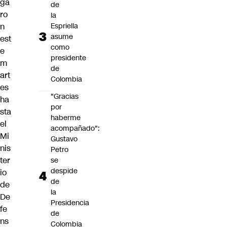
ga
de
ro
la
n
Espriella
asume
est
como
e
presidente
m
de
art
Colombia
es
"Gracias
ha
por
sta
haberme
el
acompañado":
Mi
Gustavo
nis
Petro
ter
se
despide
io
de
de
la
De
Presidencia
fe
de
ns
Colombia