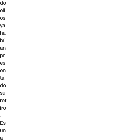
do
ell
os
ya
ha
bí
an
pr
es
en
ta
do
su
ret
iro
.
Es
un
a