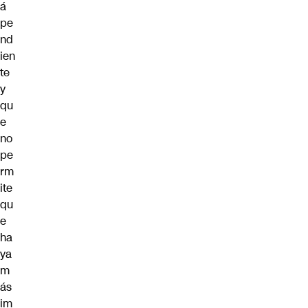
á
pe
nd
ien
te
y
qu
e
no
pe
rm
ite
qu
e
ha
ya
m
ás
im