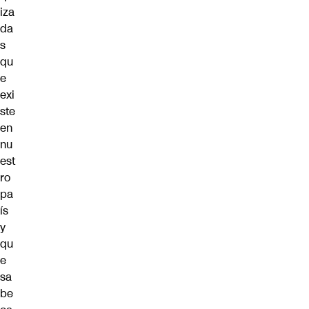
iza
da
s
qu
e
exi
ste
en
nu
est
ro
pa
ís
y
qu
e
sa
be