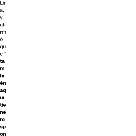
Lir
a,
y
afi
rm
ó
qu
e “
ta
m
bi
én
aq
uí
tie
ne
re
sp
on