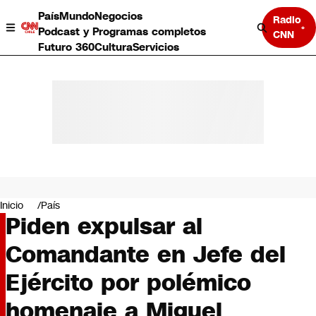
País
Mundo
Negocios
Radio
Podcast y Programas completos
CNN
Futuro 360
Cultura
Servicios
País
Mundo
Negocios
Inicio
País
Piden expulsar al
Deportes
Programas completos
Comandante en Jefe del
Cultura
Servicios
Ejército por polémico
Bits
CNN Data
homenaje a Miguel
CNN tiempo