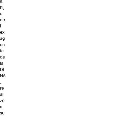
a,
hij
o
de
l
ex
ag
en
te
de
la
DI
NA
,
re
ali
zó
a
su