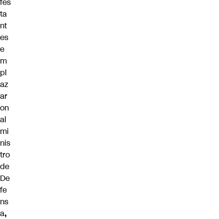
fes
ta
nt
es
e
m
pl
az
ar
on
al
mi
nis
tro
de
De
fe
ns
a
,