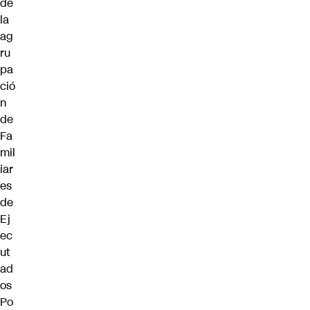
de
la
ag
ru
pa
ció
n
de
Fa
mil
iar
es
de
Ej
ec
ut
ad
os
Po