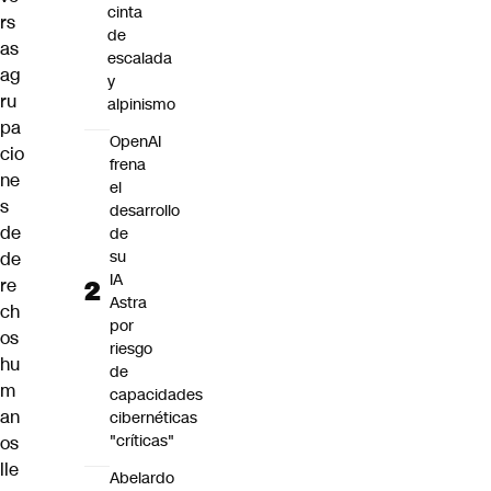
cinta
rs
de
as
escalada
ag
y
ru
alpinismo
pa
OpenAI
cio
frena
ne
el
s
desarrollo
de
de
su
de
IA
re
Astra
ch
por
os
riesgo
hu
de
m
capacidades
an
cibernéticas
"críticas"
os
lle
Abelardo