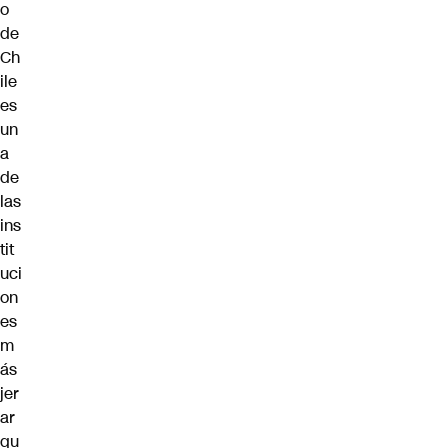
o
de
Ch
ile
es
un
a
de
las
ins
tit
uci
on
es
m
ás
jer
ar
qu