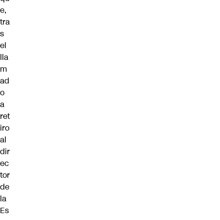
e,
tra
s
el
lla
m
ad
o
a
ret
iro
al
dir
ec
tor
de
la
Es