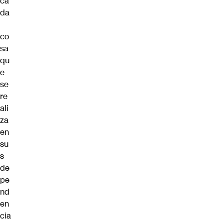
ca
da
co
sa
qu
e
se
re
ali
za
en
su
s
de
pe
nd
en
cia