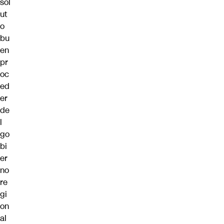
sol
ut
o
bu
en
pr
oc
ed
er
de
l
go
bi
er
no
re
gi
on
al