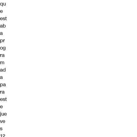
qu
e
est
ab
a
pr
og
ra
m
ad
a
pa
ra
est
e
jue
ve
s
12