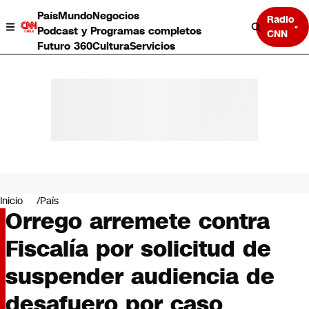
País
Mundo
Negocios
Radio
Podcast y Programas completos
CNN
Futuro 360
Cultura
Servicios
País
Mundo
Negocios
Inicio
País
Orrego arremete contra
Deportes
Programas completos
Fiscalía por solicitud de
Cultura
Servicios
suspender audiencia de
Bits
CNN Data
desafuero por caso
CNN tiempo