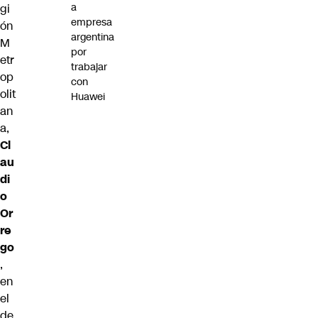
a
gi
empresa
ón
argentina
M
por
etr
trabajar
op
con
olit
Huawei
an
a,
Cl
au
di
o
Or
re
go
,
en
el
de