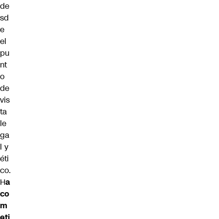
de
sd
e
el
pu
nt
o
de
vis
ta
le
ga
l y
éti
co.
H
a
co
m
eti