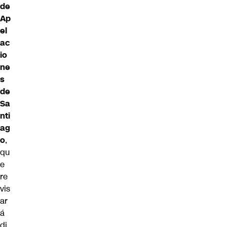
de
Ap
el
ac
io
ne
s
de
Sa
nti
ag
o
,
qu
e
re
vis
ar
á
di