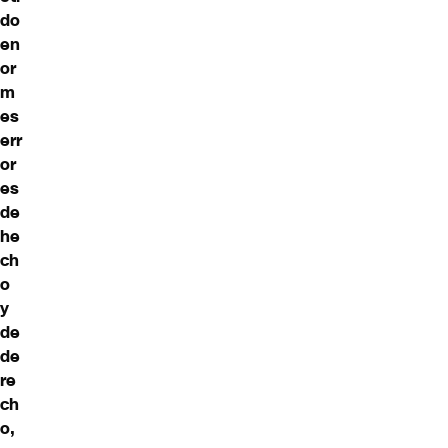
do
en
or
m
es
err
or
es
de
he
ch
o
y
de
de
re
ch
o,