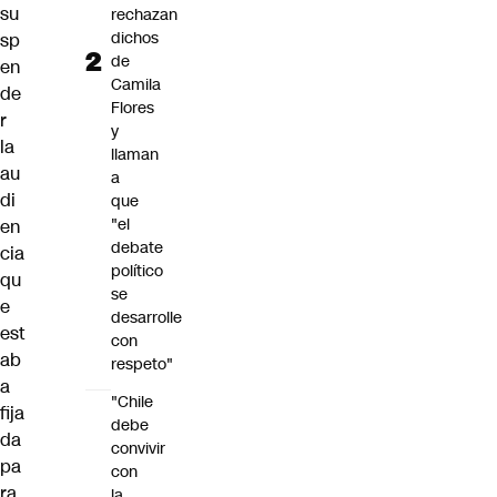
su
rechazan
dichos
sp
de
en
Camila
de
Flores
r
y
la
llaman
au
a
di
que
"el
en
debate
cia
político
qu
se
e
desarrolle
est
con
ab
respeto"
a
"Chile
fija
debe
da
convivir
pa
con
ra
la