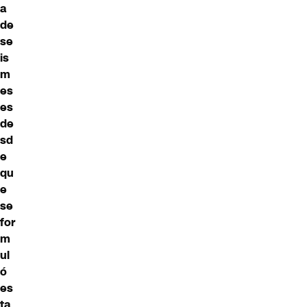
a
de
se
is
m
es
es
de
sd
e
qu
e
se
for
m
ul
ó
es
ta