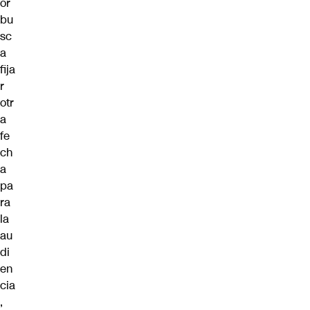
or
bu
sc
a
fija
r
otr
a
fe
ch
a
pa
ra
la
au
di
en
cia
,