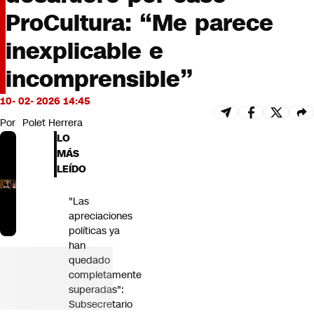
Futuro 360
ProCultura: “Me parece
Opinión
inexplicable e
incomprensible”
10- 02- 2026 14:45
Por
Polet Herrera
LO
MÁS
LEÍDO
"Las
apreciaciones
políticas ya
han
quedado
completamente
superadas":
Subsecretario