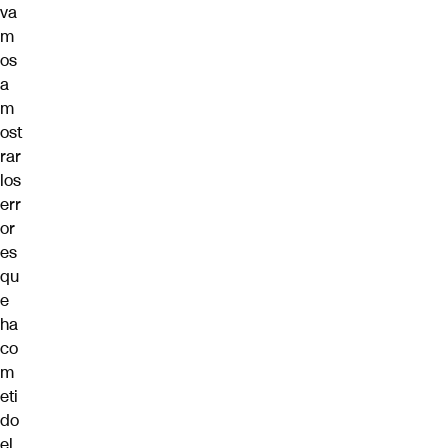
va
m
os
a
m
ost
rar
los
err
or
es
qu
e
ha
co
m
eti
do
el