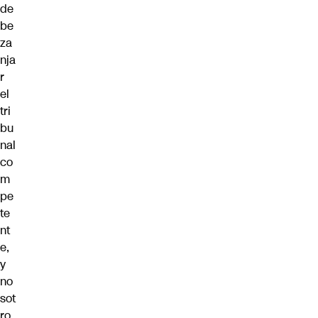
de
be
za
nja
r
el
tri
bu
nal
co
m
pe
te
nt
e,
y
no
sot
ro