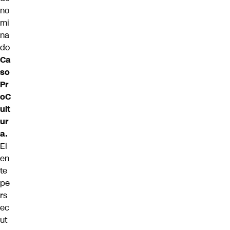
no
mi
na
do
Ca
so
Pr
oC
ult
ur
a.
El
en
te
pe
rs
ec
ut