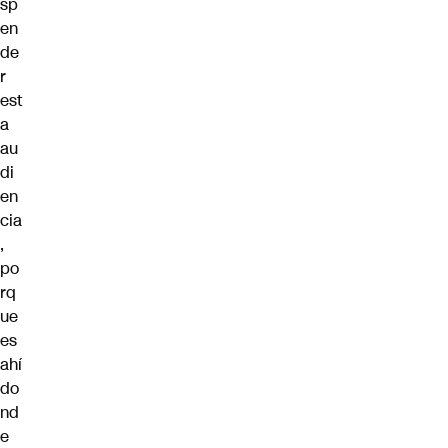
sp
en
de
r
est
a
au
di
en
cia
,
po
rq
ue
es
ahí
do
nd
e