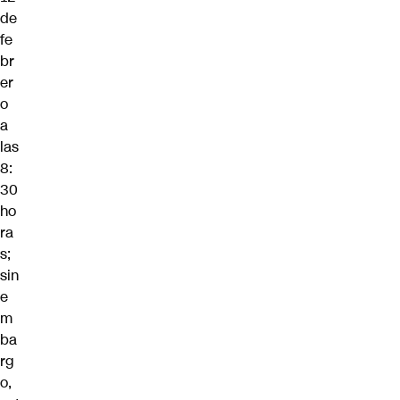
de
fe
br
er
o
a
las
8:
30
ho
ra
s;
sin
e
m
ba
rg
o,