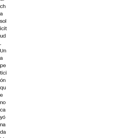
ch
a
sol
icit
ud
.
Un
a
pe
tici
ón
qu
e
no
ca
yó
na
da