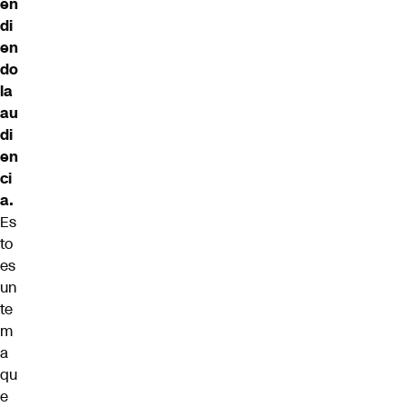
en
di
en
do
la
au
di
en
ci
a.
Es
to
es
un
te
m
a
qu
e