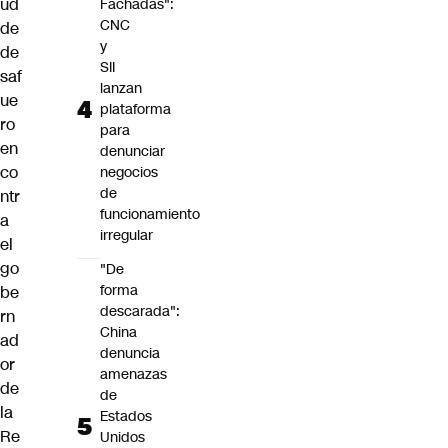
ud
Fachadas":
CNC
de
y
de
SII
saf
lanzan
ue
plataforma
ro
para
en
denunciar
co
negocios
de
ntr
funcionamiento
a
irregular
el
go
"De
forma
be
descarada":
rn
China
ad
denuncia
or
amenazas
de
de
la
Estados
Re
Unidos