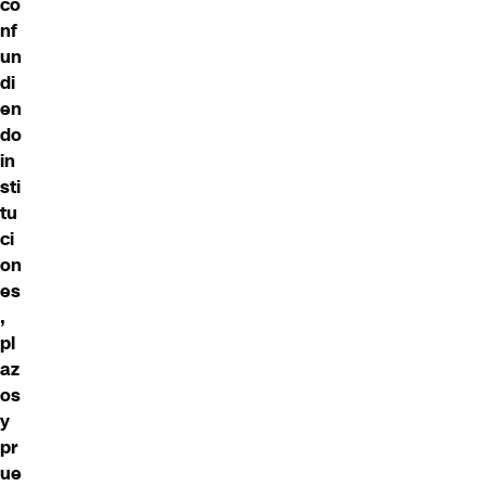
co
nf
un
di
en
do
in
sti
tu
ci
on
es
,
pl
az
os
y
pr
ue