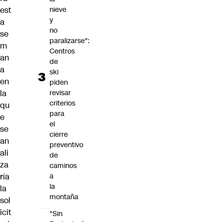
est
nieve
y
a
no
se
paralizarse":
m
Centros
an
de
a
ski
en
piden
la
revisar
criterios
qu
para
e
el
se
cierre
an
preventivo
ali
de
za
caminos
ría
a
la
la
montaña
sol
icit
"Sin