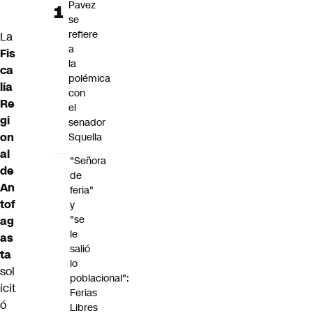
Pavez
se
refiere
La
a
Fis
la
ca
polémica
lía
con
Re
el
gi
senador
on
Squella
al
"Señora
de
de
An
feria"
tof
y
"se
ag
le
as
salió
ta
lo
sol
poblacional":
icit
Ferias
ó
Libres