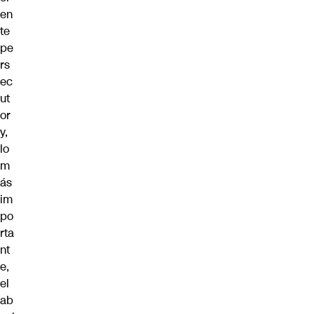
en
te
pe
rs
ec
ut
or
y,
lo
m
ás
im
po
rta
nt
e,
el
ab