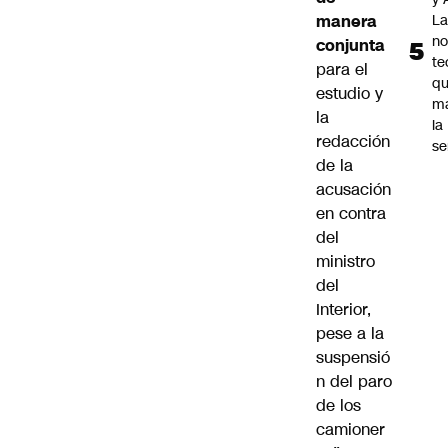
manera
La
no
conjunta
te
para el
q
estudio y
m
la
la
redacción
s
de la
acusación
en contra
del
ministro
del
Interior,
pese a la
suspensió
n del paro
de los
camioner