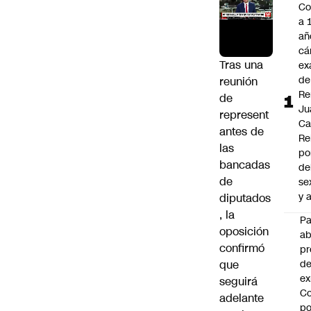
Co
a 
añ
cá
Tras una
ex
de
reunión
Re
de
Ju
represent
Ca
antes de
Re
las
po
bancadas
de
de
se
y 
diputados
, la
P
oposición
a
confirmó
pr
que
de
ex
seguirá
Co
adelante
po