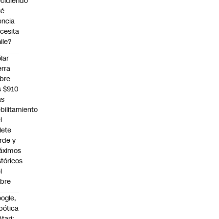
cidiendo
ué
encia
cesita
ile?
lar
erra
bre
s $910
as
bilitamiento
l
llete
rde y
áximos
stóricos
l
bre
ogle,
bótica
Atari: