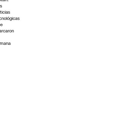
s
ticias
cnológicas
ue
arcaron
emana