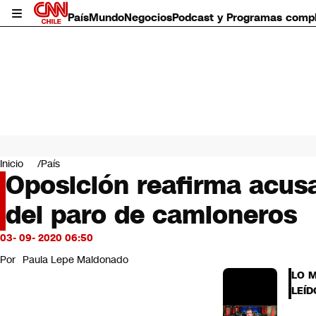
País
Mundo
Negocios
Podcast y Programas comp
País
Mundo
Inicio
País
Negocios
Oposición reafirma acusa
Deportes
del paro de camioneros
Programas completos
Cultura
Servicios
03- 09- 2020 06:50
Bits
Por
Paula Lepe Maldonado
CNN Data
LO 
CNN tiempo
LEÍD
Futuro 360
Opinión