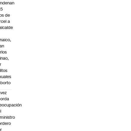
ndenan
15
os de
rcel a
alcalde
naico,
an
rlos
inao,
r
litos
xuales
aborto
avez
borda
eocupación
l
ministro
rdero
r