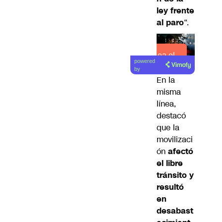
ley frente
al paro
“.
Lea el
powered
artículo
by
En la
misma
línea,
destacó
que la
movilizaci
ón
afectó
el libre
tránsito y
resultó
en
desabast