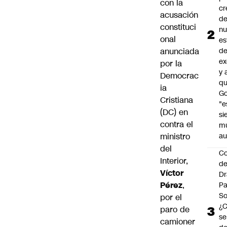
con la
cr
acusación
de
constituci
n
onal
es
anunciada
d
ex
por la
y 
Democrac
qu
ia
Go
Cristiana
"e
(DC)
en
si
contra el
m
ministro
au
del
C
Interior,
de
Víctor
Dr
Pérez
,
Pa
So
por el
¿
paro de
se
camioner