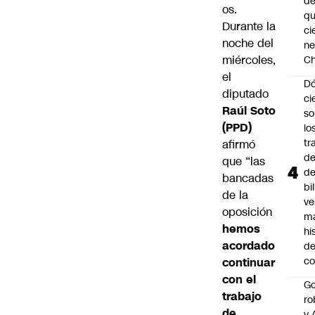
de
os.
q
Durante la
ci
noche del
ne
miércoles,
Ch
el
Dó
diputado
ci
Raúl Soto
so
(PPD)
lo
tr
afirmó
de
que “las
de
bancadas
bi
de la
ve
oposición
m
hemos
hi
acordado
de
co
continuar
con el
Go
trabajo
ro
de
y 