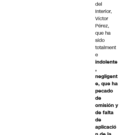
del
Interior,
Víctor
Pérez,
que ha
sido
totalment
e
indolente
,
negligent
e, que ha
pecado
de
omisión y
de falta
de
aplicació
n de la