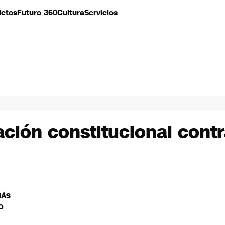
letos
Futuro 360
Cultura
Servicios
ción constitucional contra
MÁS
O