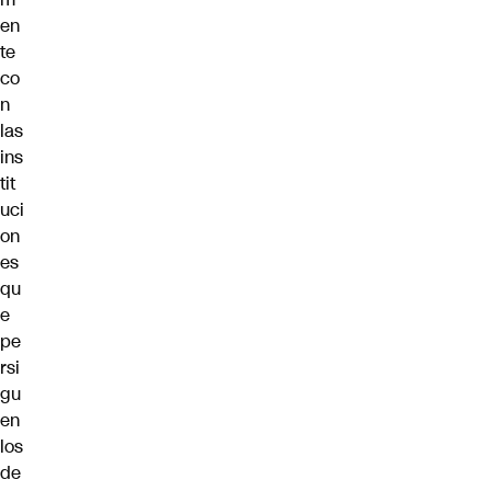
en
te
co
n
las
ins
tit
uci
on
es
qu
e
pe
rsi
gu
en
los
de