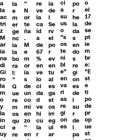
ci
o
a
“
re
ia
po
la
a
el
la
N
ve
de
r
e
su
17
ac
or
la
l
he
m
us
de
tri
te
ca
Se
la
er
o
se
z
ña
íd
rv
da
ge
"s
pt
M
.
a
el
s
nc
os
ie
ar
M
de
po
en
ia
te
m
ia
e
67
r
do
la
ni
br
na
m
%
ev
s
bo
bl
e:
di
or
en
en
re
ra
e"
"E
Gi
ia
ve
tu
gi
l:
en
st
ro
s
lo
al
on
“
va
e
la
de
ci
es
es
Q
ri
ti
m
un
da
ga
de
ue
as
po
o
co
d
st
l
re
re
de
y
mi
ve
os
su
m
gi
pr
la
en
hi
irr
r
os
on
op
in
zo
cu
eg
de
qu
es
ue
cl
”
la
ul
l
e
st
uy
en
r
ar
pa
re