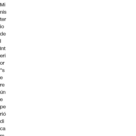
Mi
nis
ter
io
de
l
Int
eri
or
“s
e
re
ún
e
pe
rió
di
ca
m