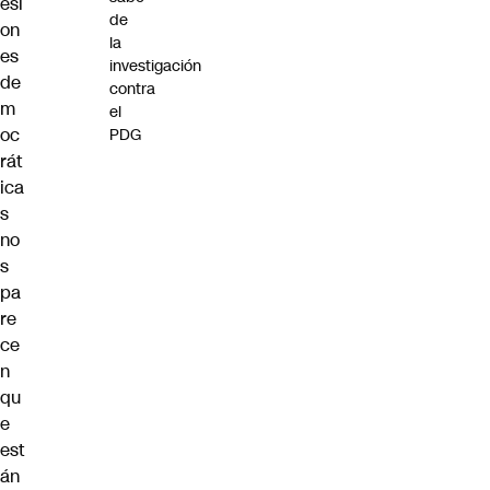
esi
de
on
la
es
investigación
de
contra
m
el
oc
PDG
rát
ica
s
no
s
pa
re
ce
n
qu
e
est
án