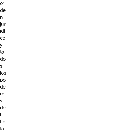
or
de
n
jur
ídi
co
y
to
do
s
los
po
de
re
s
de
l
Es
ta