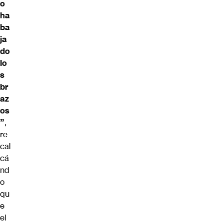
o
ha
ba
ja
do
lo
s
br
az
os
”
,
re
cal
cá
nd
o
qu
e
el