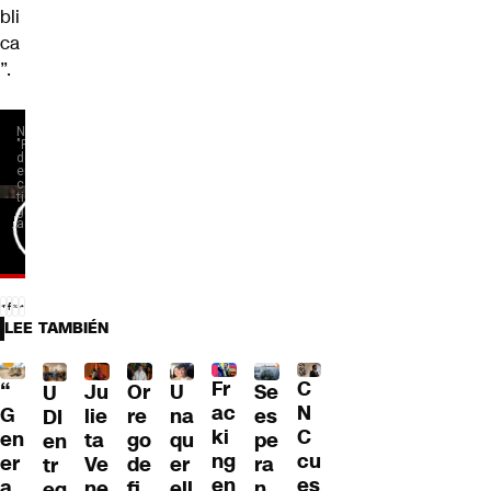
bli
ca
”.
LEE TAMBIÉN
Fr
C
“
Ju
Or
U
Se
U
ac
N
G
lie
re
na
es
DI
ki
C
en
ta
go
qu
pe
en
ng
cu
er
Ve
de
er
ra
tr
en
es
a
ne
fi
ell
n
eg