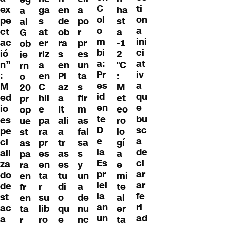
C
ti
ex
ga
en
a
ha
a
ol
on
pe
s
de
po
st
al
o
a
ct
at
ob
r
a
G
m
ini
ac
er
ra
pr
-1
ob
bi
ci
ió
riz
s
es
2
ie
a:
at
n”
a
en
un
°C
rn
Pr
iv
:
en
Pl
ta
:
o
es
a
M
C
az
s
M
20
id
qu
ed
hil
a
fir
et
pr
en
e
io
e
It
m
eo
op
te
bu
es
pa
ali
as
ro
ue
D
sc
pe
ra
a
fal
lo
st
e
a
ci
pr
tr
sa
gí
as
la
de
ali
es
as
s
a
pa
Es
cl
za
en
es
y
e
ra
pr
ar
do
ta
tu
un
mi
en
iel
ar
de
r
di
a
te
fr
la
fe
st
su
o
de
al
en
an
ri
ac
lib
qu
nu
er
ta
un
ad
a
ro
e
nc
ta
r