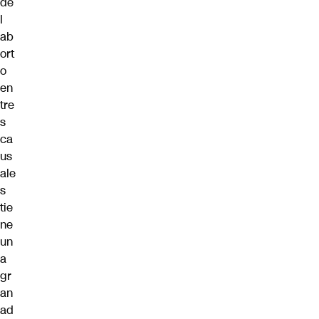
de
l
ab
ort
o
en
tre
s
ca
us
ale
s
tie
ne
un
a
gr
an
ad