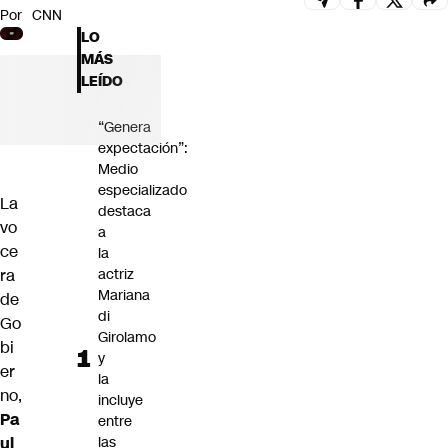
Por
CNN
Futuro 360
LO
Opinión
MÁS
LEÍDO
“Genera
expectación”:
Medio
especializado
La
destaca
vo
a
ce
la
ra
actriz
Mariana
de
di
Go
Girolamo
bi
y
er
la
no,
incluye
Pa
entre
ul
las