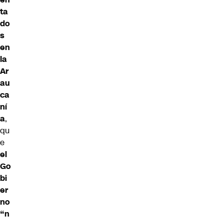
ta
do
s
en
la
Ar
au
ca
ní
a
,
qu
e
el
Go
bi
er
no
“n