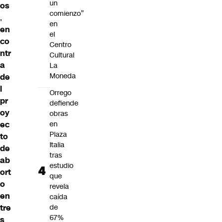
un
os
comienzo”
,
en
en
el
co
Centro
ntr
Cultural
a
La
Moneda
de
l
Orrego
pr
defiende
oy
obras
ec
en
Plaza
to
Italia
de
tras
ab
estudio
ort
que
o
revela
en
caída
tre
de
67%
s