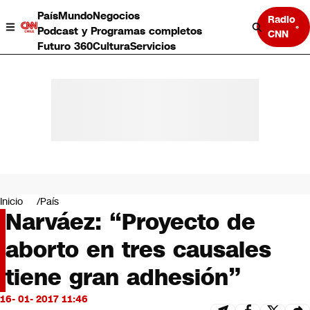
País
Mundo
Negocios
Radio
Podcast y Programas completos
CNN
Futuro 360
Cultura
Servicios
País
Mundo
Negocios
Inicio
País
Narváez: “Proyecto de
Deportes
Programas completos
aborto en tres causales
Cultura
Servicios
tiene gran adhesión”
Bits
CNN Data
16- 01- 2017 11:46
CNN tiempo