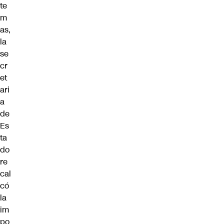
te
m
as,
la
se
cr
et
ari
a
de
Es
ta
do
re
cal
có
la
im
po