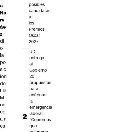
posibles
a
candidatas
Na
a
rv
los
áe
Premios
z
,
Oscar
di
2027
o
UDI
la
entrega
po
al
sic
Gobierno
ión
20
propuestas
de
para
l la
enfrentar
M
la
on
emergencia
ed
laboral:
a r
“Queremos
es
que