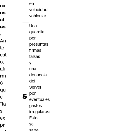
en
ca
velocidad
us
vehicular
al
Una
es
querella
.
por
An
presuntas
te
firmas
est
falsas
o,
y
afi
una
denuncia
rm
del
ó
Servel
qu
por
e
eventuales
“la
gastos
s
irregulares:
ex
Esto
se
pr
sabe