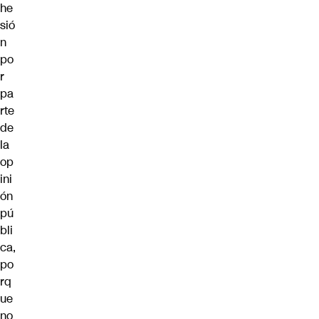
he
sió
n
po
r
pa
rte
de
la
op
ini
ón
pú
bli
ca,
po
rq
ue
no