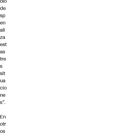
ólo
de
sp
en
ali
za
est
as
tre
s
sit
ua
cio
ne
s”.
En
otr
os