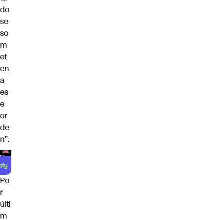
do
se
so
m
et
en
a
es
e
or
de
n”.
Po
r
últi
m