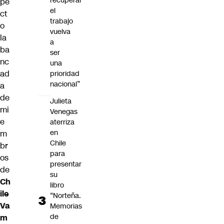
recuperar
pe
el
ct
trabajo
o
vuelva
la
a
ba
ser
nc
una
ad
prioridad
nacional”
a
de
Julieta
mi
Venegas
e
aterriza
en
m
Chile
br
para
os
presentar
de
su
Ch
libro
ile
“Norteña.
Va
Memorias
de
m