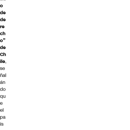
o
de
de
re
ch
o”
de
Ch
ile
,
se
ñal
án
do
qu
e
el
pa
ís