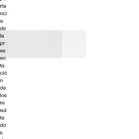
rta
nci
a
de
la
pr
es
en
ta
ció
n
de
los
re
sul
ta
do
s