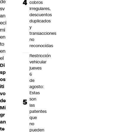
de
cobros
sv
irregulares,
descuentos
an
duplicados
eci
y
mi
transacciones
en
no
to
reconocidas
en
Restricción
el
vehicular
Di
jueves
sp
6
os
de
iti
agosto:
Estas
vo
son
de
las
Mi
patentes
gr
que
an
no
te
pueden