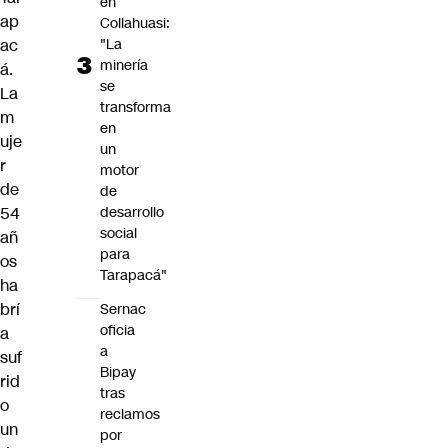
en
ap
Collahuasi:
"La
ac
minería
á.
se
La
transforma
m
en
uje
un
r
motor
de
de
desarrollo
54
social
añ
para
os
Tarapacá"
ha
brí
Sernac
oficia
a
a
suf
Bipay
rid
tras
o
reclamos
un
por