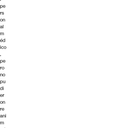
pe
rs
on
al
m
éd
ico
,
pe
ro
no
pu
di
er
on
re
ani
m