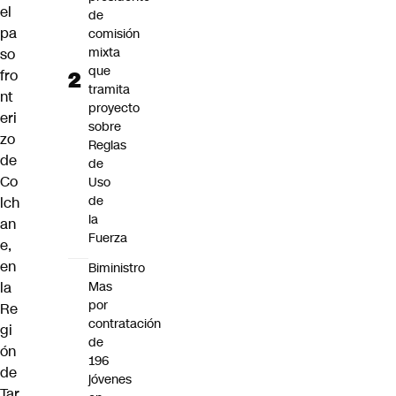
el
de
pa
comisión
mixta
so
que
fro
tramita
nt
proyecto
eri
sobre
zo
Reglas
de
de
Co
Uso
de
lch
la
an
Fuerza
e,
en
Biministro
Mas
la
por
Re
contratación
gi
de
ón
196
de
jóvenes
Tar