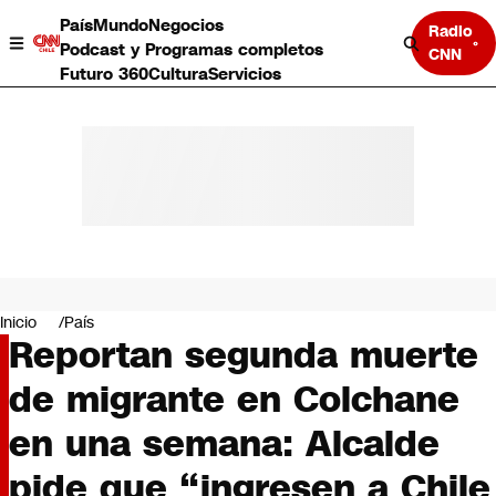
País
Mundo
Negocios
Radio
Podcast y Programas completos
CNN
Futuro 360
Cultura
Servicios
País
Mundo
Negocios
Inicio
País
Reportan segunda muerte
Deportes
Programas completos
de migrante en Colchane
Cultura
Servicios
en una semana: Alcalde
Bits
CNN Data
pide que “ingresen a Chile
CNN tiempo