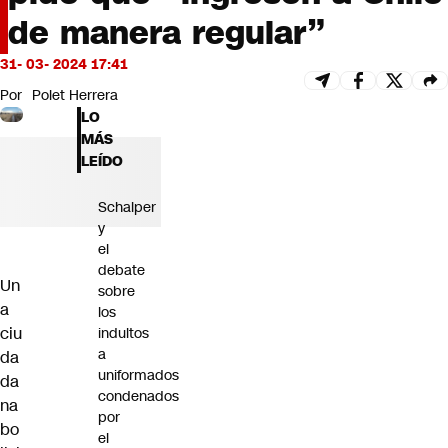
Futuro 360
de manera regular”
Opinión
31- 03- 2024 17:41
Por
Polet Herrera
LO
MÁS
LEÍDO
Schalper
y
el
debate
Un
sobre
a
los
ciu
indultos
a
da
uniformados
da
condenados
na
por
bo
el