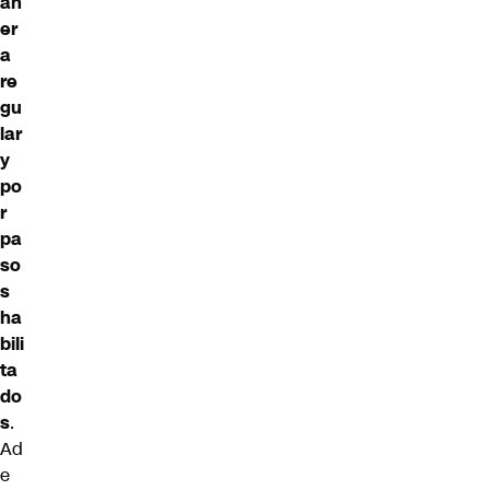
an
er
a
re
gu
lar
y
po
r
pa
so
s
ha
bili
ta
do
s
.
Ad
e