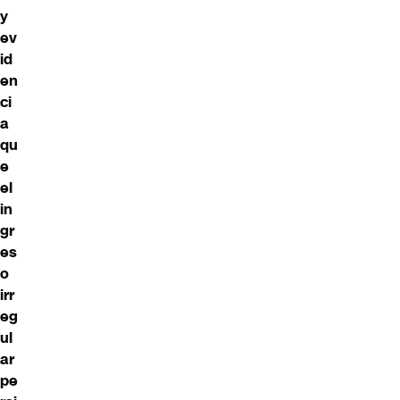
y
ev
id
en
ci
a
qu
e
el
in
gr
es
o
irr
eg
ul
ar
pe