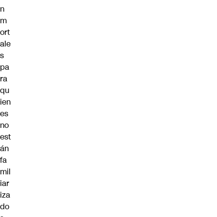
n
m
ort
ale
s
pa
ra
qu
ien
es
no
est
án
fa
mil
iar
iza
do