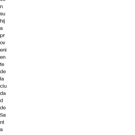
n
su
hij
a
pr
ov
eni
en
te
de
la
ciu
da
d
de
Sa
nt
a