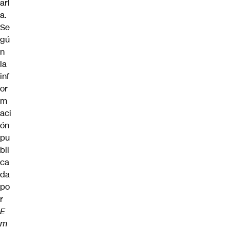
arl
a.
Se
gú
n
la
inf
or
m
aci
ón
pu
bli
ca
da
po
r
E
m