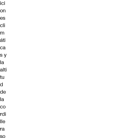
ici
on
es
cli
m
áti
ca
s y
la
alti
tu
d
de
la
co
rdi
lle
ra
so