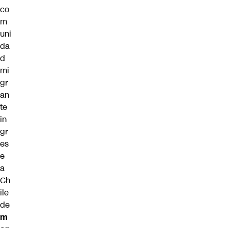
co
m
uni
da
d
mi
gr
an
te
in
gr
es
e
a
Ch
ile
de
m