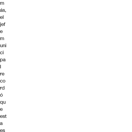
m
ás,
el
jef
e
m
uni
ci
pa
l
re
co
rd
ó
qu
e
est
a
es