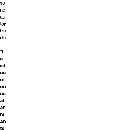
so
no
au
tor
iza
do
.
“
L
a
sit
ua
ci
ón
es
al
ar
m
an
te