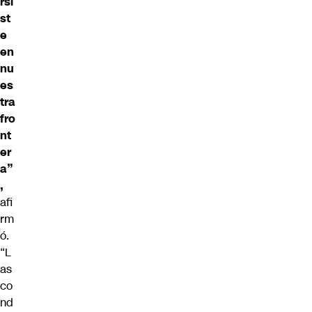
rsi
st
e
en
nu
es
tra
fro
nt
er
a”
,
afi
rm
ó.
“L
as
co
nd