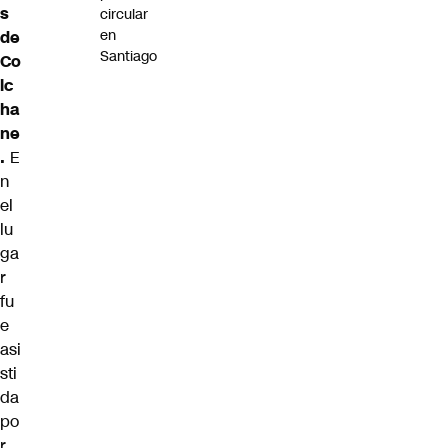
s
circular
en
de
Santiago
Co
lc
ha
ne
.
E
n
el
lu
ga
r
fu
e
asi
sti
da
po
r