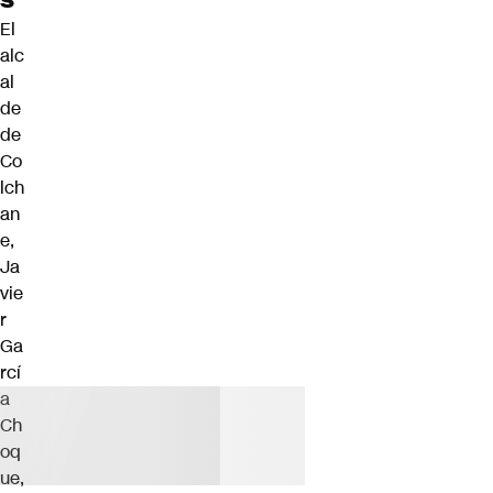
El
alc
al
de
de
Co
lch
an
e,
Ja
vie
r
Ga
rcí
a
Ch
oq
ue
,