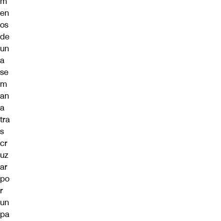
m
en
os
de
un
a
se
m
an
a
tra
s
cr
uz
ar
po
r
un
pa