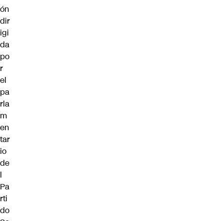
ón
dir
igi
da
po
r
el
pa
rla
m
en
tar
io
de
l
Pa
rti
do