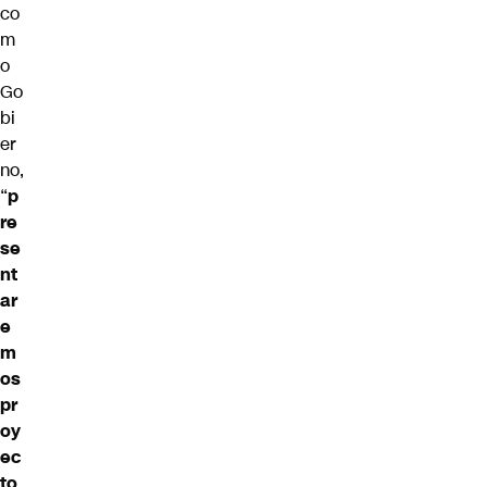
co
m
o
Go
bi
er
no,
“
p
re
se
nt
ar
e
m
os
pr
oy
ec
to