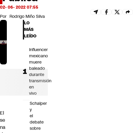
Futuro 360
02- 06- 2022 07:55
Opinión
Por
Rodrigo Miño Silva
LO
MÁS
LEÍDO
Influencer
mexicano
muere
baleado
durante
transmisión
en
vivo
Schalper
y
El
el
se
debate
na
sobre