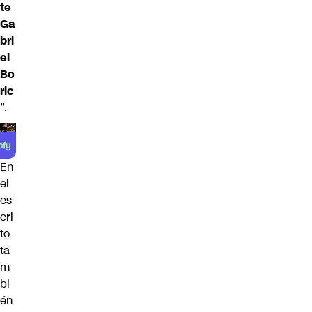
te
Ga
bri
el
Bo
ric
”.
En
el
es
cri
to
ta
m
bi
én