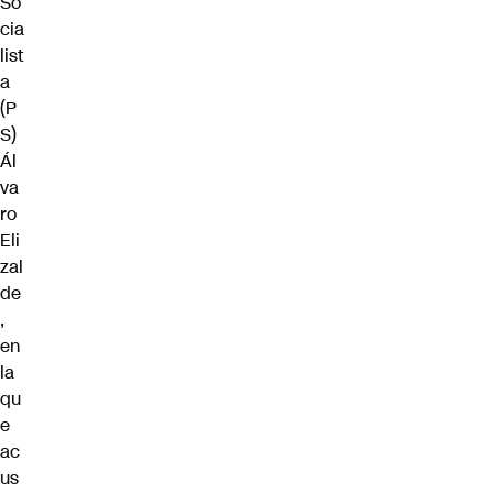
So
cia
list
a
(P
S)
Ál
va
ro
Eli
zal
de
,
en
la
qu
e
ac
us