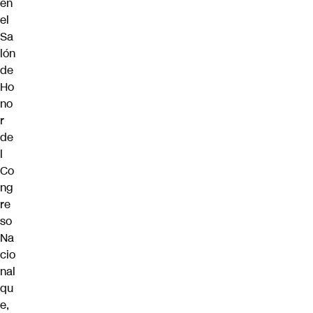
en
el
Sa
lón
de
Ho
no
r
de
l
Co
ng
re
so
Na
cio
nal
qu
e,