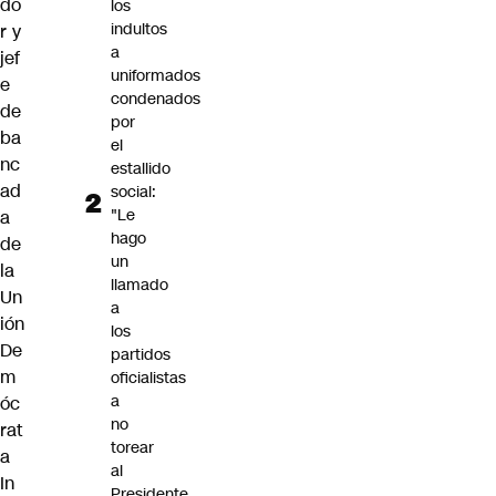
do
los
indultos
r y
a
jef
uniformados
e
condenados
de
por
ba
el
nc
estallido
ad
social:
"Le
a
hago
de
un
la
llamado
Un
a
ión
los
De
partidos
m
oficialistas
a
óc
no
rat
torear
a
al
In
Presidente