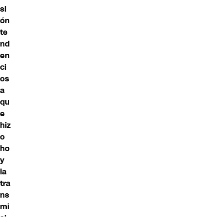
si
ón
te
nd
en
ci
os
a
qu
e
hiz
o
ho
y
la
tra
ns
mi