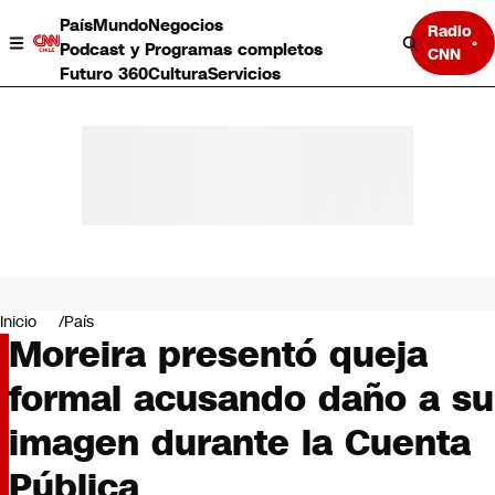
País
Mundo
Negocios
Radio
Podcast y Programas completos
CNN
Futuro 360
Cultura
Servicios
País
Mundo
Negocios
Inicio
País
Moreira presentó queja
Deportes
Programas completos
formal acusando daño a su
Cultura
Servicios
imagen durante la Cuenta
Bits
CNN Data
Pública
CNN tiempo