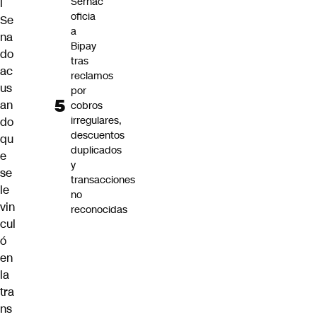
Sernac
l
oficia
Se
a
na
Bipay
do
tras
ac
reclamos
us
por
an
cobros
irregulares,
do
descuentos
qu
duplicados
e
y
se
transacciones
le
no
vin
reconocidas
cul
ó
en
la
tra
ns