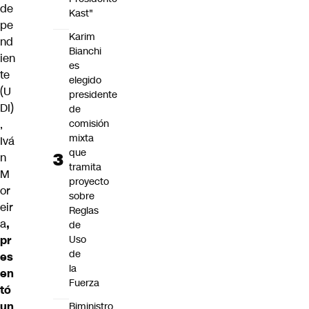
de
Kast"
pe
Karim
nd
Bianchi
ien
es
te
elegido
(U
presidente
DI)
de
,
comisión
mixta
Ivá
que
n
tramita
M
proyecto
or
sobre
eir
Reglas
a
,
de
pr
Uso
de
es
la
en
Fuerza
tó
un
Biministro