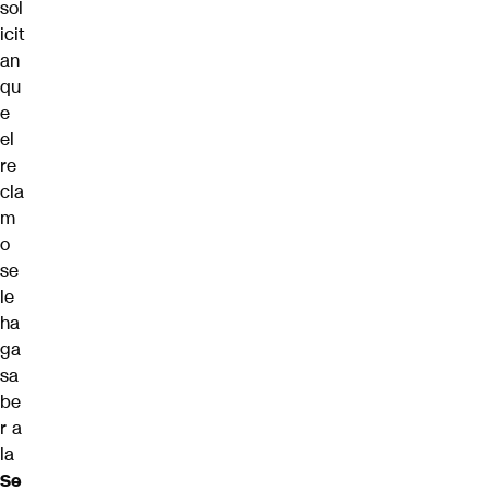
sol
icit
an
qu
e
el
re
cla
m
o
se
le
ha
ga
sa
be
r a
la
Se