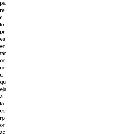
pa
re
s
le
pr
es
en
tar
on
un
a
qu
eja
a
la
co
rp
or
aci