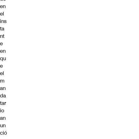
en
el
ins
ta
nt
e
en
qu
e
el
m
an
da
tar
io
an
un
ció