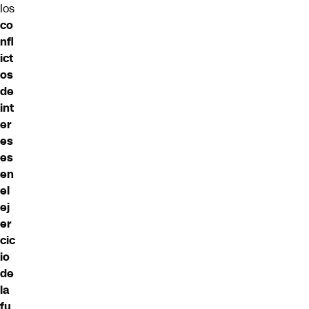
los
co
nfl
ict
os
de
int
er
es
es
en
el
ej
er
cic
io
de
la
fu