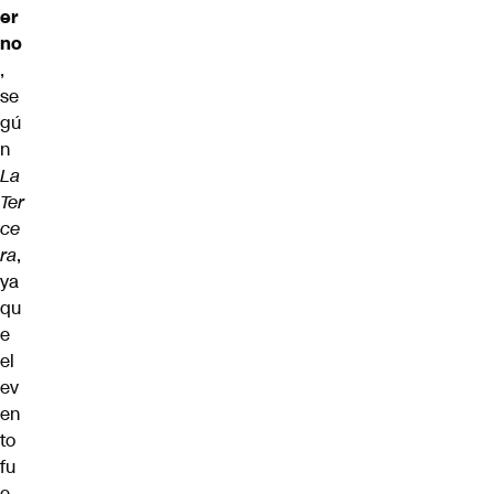
er
no
,
se
gú
n
La
Ter
ce
ra
,
ya
qu
e
el
ev
en
to
fu
e