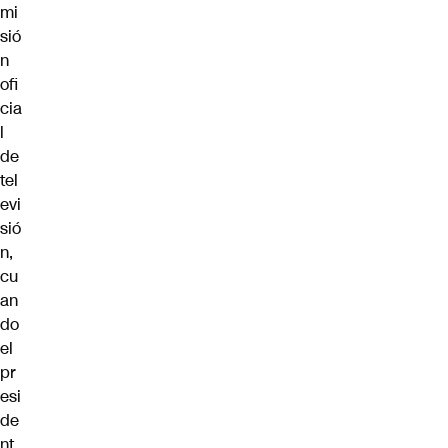
mi
sió
n
ofi
cia
l
de
tel
evi
sió
n,
cu
an
do
el
pr
esi
de
nt