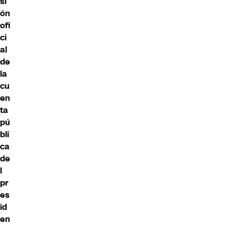
si
ón
ofi
ci
al
de
la
cu
en
ta
pú
bli
ca
de
l
pr
es
id
en