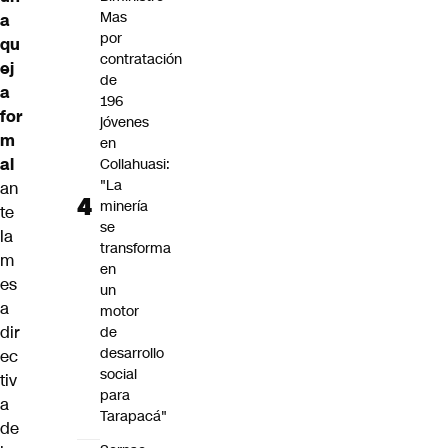
Mas
a
por
qu
contratación
ej
de
a
196
for
jóvenes
m
en
al
Collahuasi:
"La
an
minería
te
se
la
transforma
m
en
es
un
a
motor
dir
de
desarrollo
ec
social
tiv
para
a
Tarapacá"
de