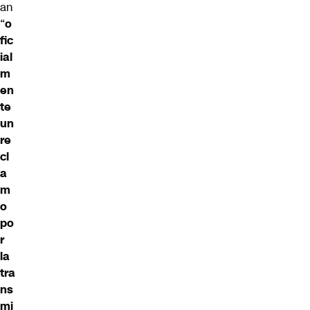
an
“
o
fic
ial
m
en
te
un
re
cl
a
m
o
po
r
la
tra
ns
mi