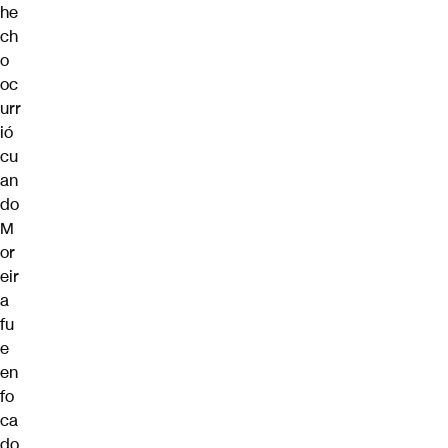
he
ch
o
oc
urr
ió
cu
an
do
M
or
eir
a
fu
e
en
fo
ca
do