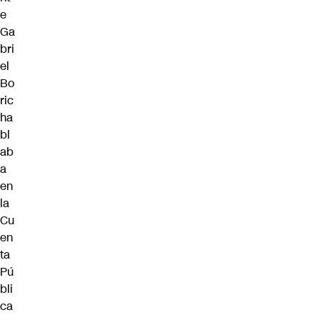
e
Ga
bri
el
Bo
ric
ha
bl
ab
a
en
la
Cu
en
ta
Pú
bli
ca