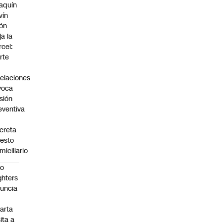
aquín
vín
ón
ja la
rcel:
rte
elaciones
voca
isión
eventiva
creta
resto
miciliario
oo
ghters
uncia
arta
sita a