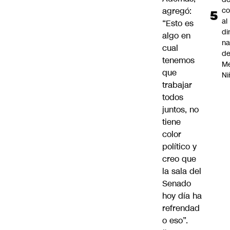
agregó:
co
al
“Esto es
di
algo en
na
cual
d
tenemos
Me
que
Ni
trabajar
todos
juntos, no
tiene
color
político y
creo que
la sala del
Senado
hoy día ha
refrendad
o eso”.