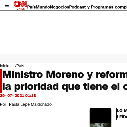
País
Mundo
Negocios
Podcast y Programas comp
País
Mundo
Inicio
País
Negocios
Ministro Moreno y refor
Deportes
la prioridad que tiene 
Programas completos
Cultura
Servicios
29- 07- 2021 01:18
Bits
Por
Paula Lepe Maldonado
CNN Data
LO 
CNN tiempo
LEÍD
Futuro 360
Opinión