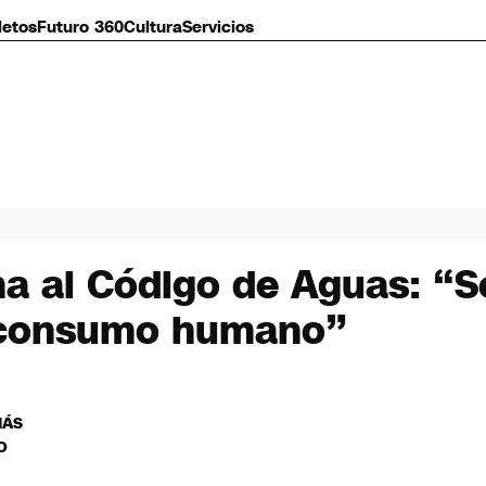
letos
Futuro 360
Cultura
Servicios
ma al Código de Aguas: “
el consumo humano”
MÁS
O