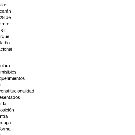
ile:
carán
 28 de
brero
 el
arque
tadio
cional
C
clara
misibles
querimientos
r
constitucionalidad
esentados
r la
osición
ntra
 mega
forma