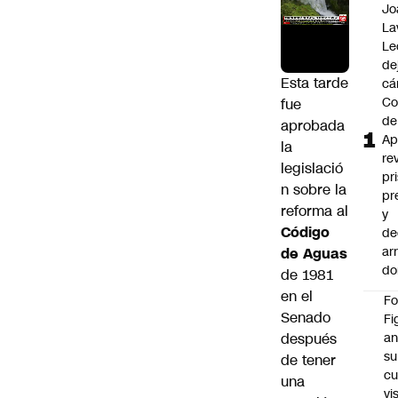
Jo
La
Le
de
Esta tarde
cá
Co
fue
de
aprobada
Ap
la
re
legislació
pr
n sobre la
pr
reforma al
y
Código
de
ar
de Aguas
do
de 1981
en el
F
Senado
Fi
después
an
su
de tener
cu
una
vi