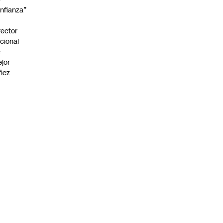
nfianza”
rector
cional
e
jor
ñez