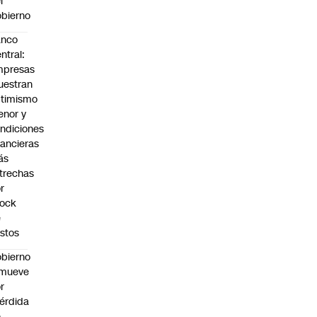
l
bierno
anco
ntral:
mpresas
estran
timismo
nor y
ndiciones
nancieras
ás
trechas
r
hock
e
stos
bierno
emueve
r
érdida
e