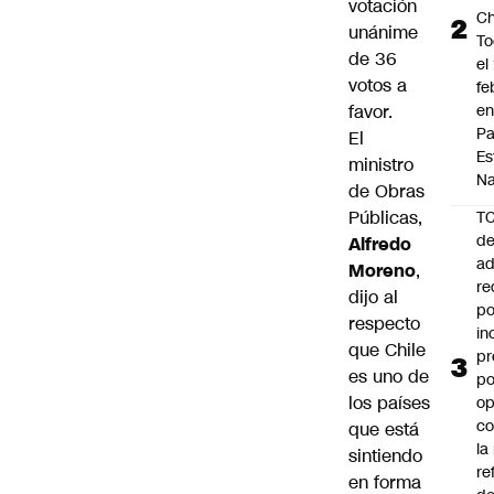
votación
Ch
unánime
To
de 36
el
votos a
fe
favor.
en
P
El
Es
ministro
Na
de Obras
Públicas,
T
de
Alfredo
ad
Moreno
,
re
dijo al
po
respecto
in
que Chile
pr
es uno de
po
los países
op
co
que está
la
sintiendo
re
en forma