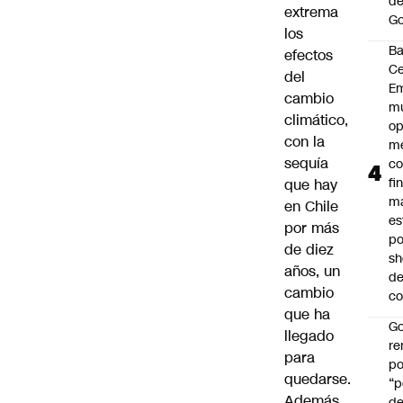
de
extrema
Go
los
B
efectos
Ce
del
E
cambio
mu
climático,
op
con la
me
sequía
co
fi
que hay
m
en Chile
es
por más
po
de diez
s
años, un
d
cambio
co
que ha
Go
llegado
r
para
po
quedarse.
“p
Además,
d