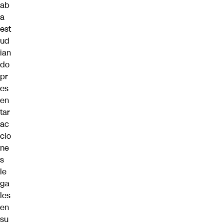
ab
a
est
ud
ian
do
pr
es
en
tar
ac
cio
ne
s
le
ga
les
en
su