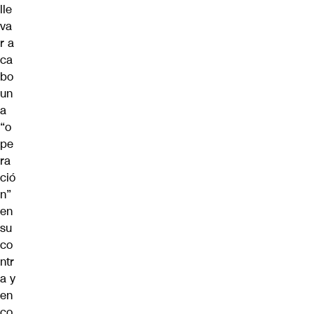
lle
va
r a
ca
bo
un
a
“o
pe
ra
ció
n”
en
su
co
ntr
a y
en
co