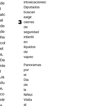
intoxicaciones:
de
Diputados
l
buscan
alc
exigir
al
cierres
de
de
de
seguridad
infantil
Re
en
col
líquidos
et
de
a,
vapeo
Da
Panoramas
nie
por
l
el
Ja
Día
du
de
e
,
la
co
Niñez:
ntr
Visita
al
a