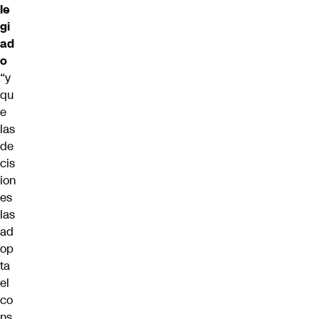
le
gi
ad
o
“y
qu
e
las
de
cis
ion
es
las
ad
op
ta
el
co
ns