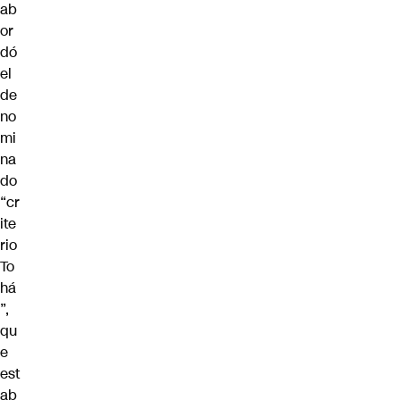
ab
or
dó
el
de
no
mi
na
do
“cr
ite
rio
To
há
”,
qu
e
est
ab