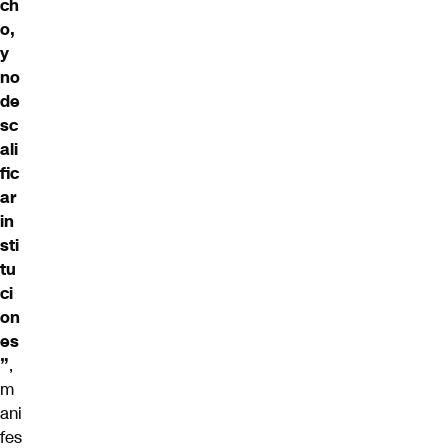
ch
o,
y
no
de
sc
ali
fic
ar
in
sti
tu
ci
on
es
”
,
m
ani
fes