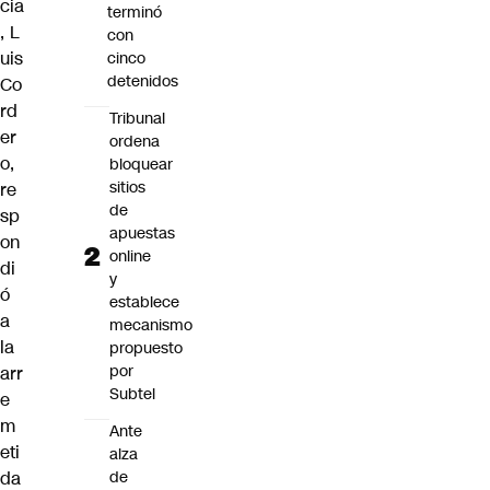
cia
terminó
,
L
con
uis
cinco
detenidos
Co
rd
Tribunal
er
ordena
o
,
bloquear
sitios
re
de
sp
apuestas
on
online
di
y
ó
establece
a
mecanismo
la
propuesto
por
arr
Subtel
e
m
Ante
eti
alza
de
da