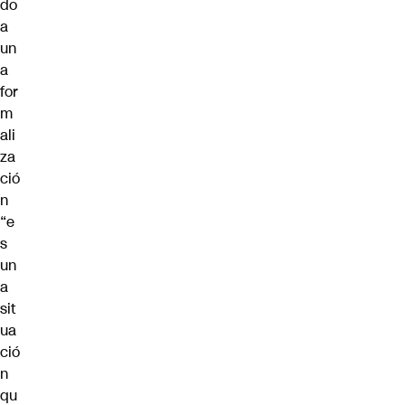
do
a
un
a
for
m
ali
za
ció
n
“e
s
un
a
sit
ua
ció
n
qu