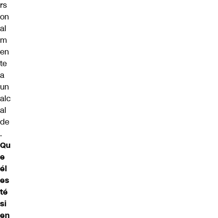
rs
on
al
m
en
te
a
un
alc
al
de
.
Qu
e
él
es
té
si
en