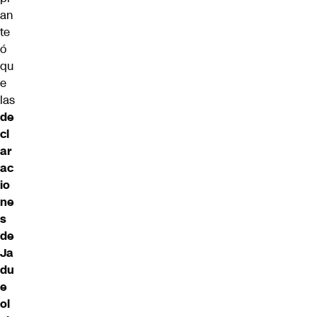
an
te
ó
qu
e
las
de
cl
ar
ac
io
ne
s
de
Ja
du
e
ol