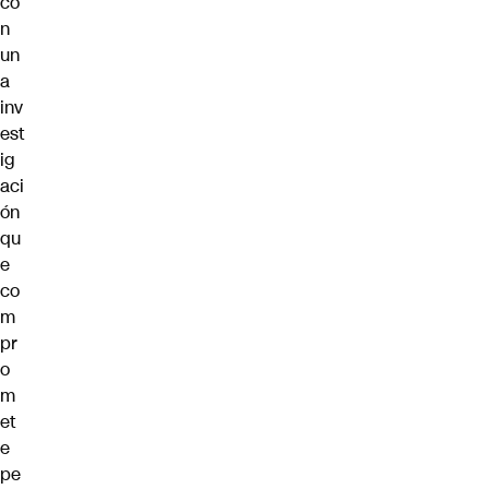
co
n
un
a
inv
est
ig
aci
ón
qu
e
co
m
pr
o
m
et
e
pe