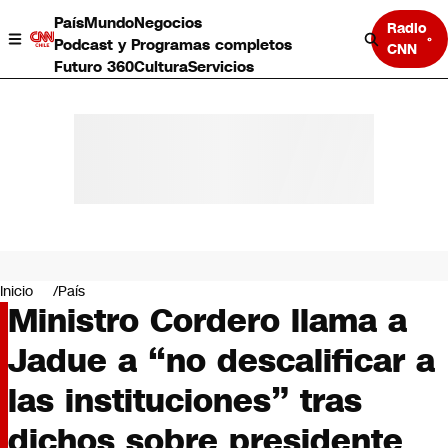
País
Mundo
Negocios
Radio
Podcast y Programas completos
CNN
Futuro 360
Cultura
Servicios
País
Mundo
Negocios
Inicio
País
Ministro Cordero llama a
Deportes
Programas completos
Jadue a “no descalificar a
Cultura
Servicios
las instituciones” tras
Bits
CNN Data
dichos sobre presidente
CNN tiempo