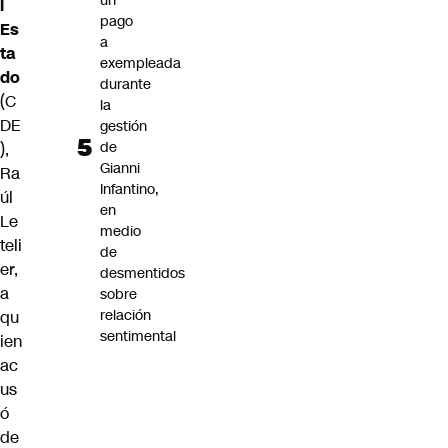
un
l
pago
Es
a
ta
exempleada
do
durante
(C
la
DE
gestión
de
),
Gianni
Ra
Infantino,
úl
en
Le
medio
teli
de
er,
desmentidos
a
sobre
relación
qu
sentimental
ien
ac
us
ó
de