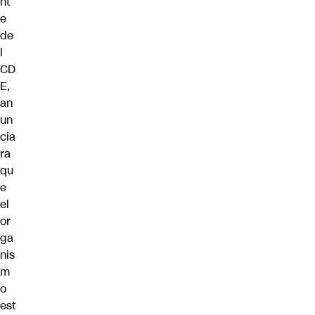
nt
e
de
l
CD
E,
an
un
cia
ra
qu
e
el
or
ga
nis
m
o
est