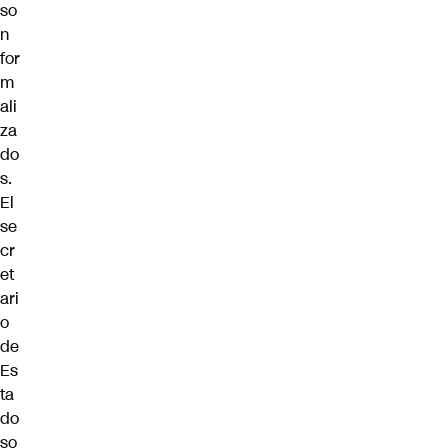
so
n
for
m
ali
za
do
s.
El
se
cr
et
ari
o
de
Es
ta
do
so