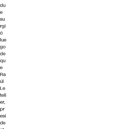
du
e
su
rgi
ó
lue
go
de
qu
e
Ra
úl
Le
teli
er,
pr
esi
de