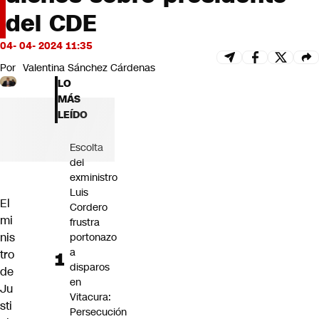
Futuro 360
del CDE
Opinión
04- 04- 2024 11:35
Por
Valentina Sánchez Cárdenas
LO
MÁS
LEÍDO
Escolta
del
exministro
Luis
El
Cordero
mi
frustra
nis
portonazo
a
tro
disparos
de
en
Ju
Vitacura:
sti
Persecución