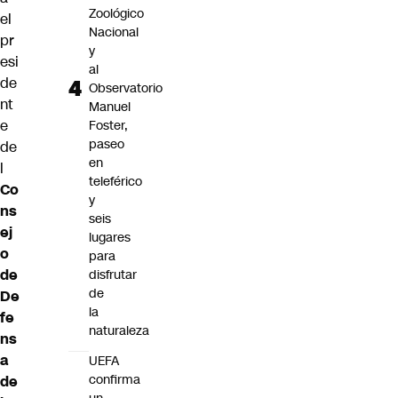
Zoológico
el
Nacional
pr
y
esi
al
de
Observatorio
nt
Manuel
e
Foster,
paseo
de
en
l
teleférico
Co
y
ns
seis
ej
lugares
o
para
de
disfrutar
de
De
la
fe
naturaleza
ns
a
UEFA
confirma
de