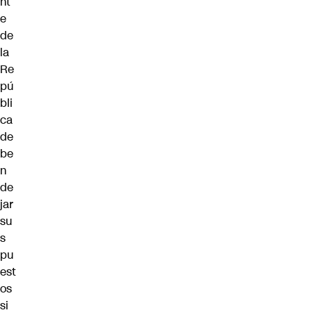
nt
e
de
la
Re
pú
bli
ca
de
be
n
de
jar
su
s
pu
est
os
si