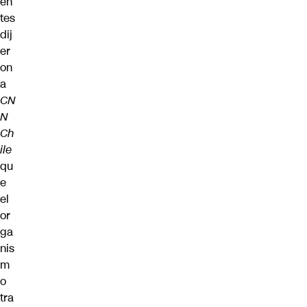
en
tes
dij
er
on
a
CN
N
Ch
ile
qu
e
el
or
ga
nis
m
o
tra