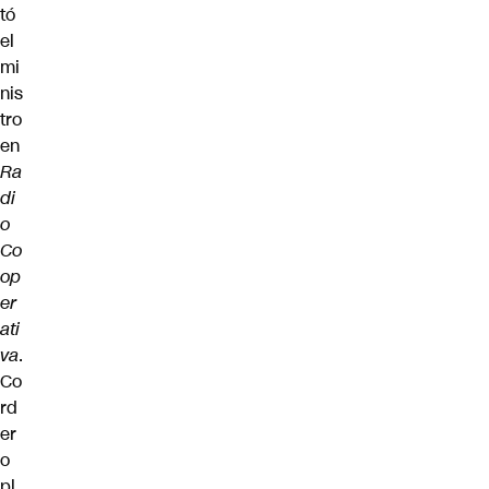
tó
el
mi
nis
tro
en
Ra
di
o
Co
op
er
ati
va
.
Co
rd
er
o
pl