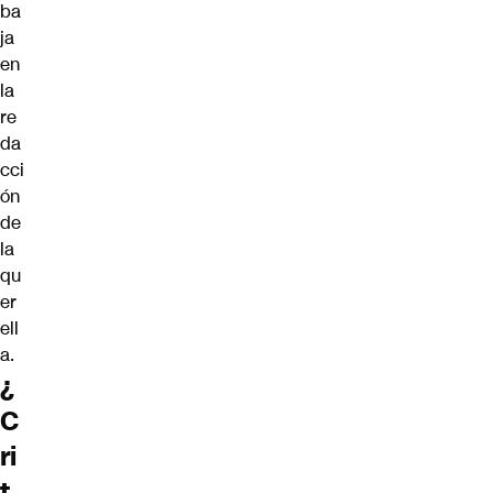
ba
ja
en
la
re
da
cci
ón
de
la
qu
er
ell
a
.
¿
C
ri
t