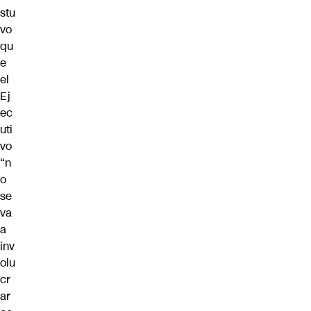
stu
vo
qu
e
el
Ej
ec
uti
vo
“n
o
se
va
a
inv
olu
cr
ar