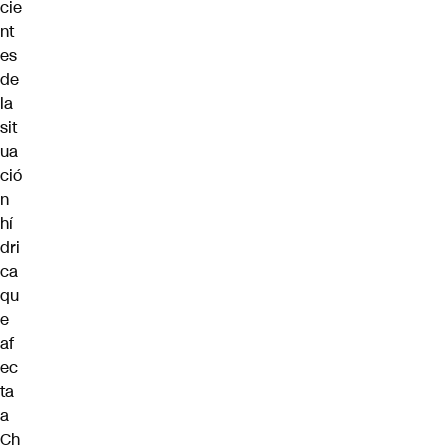
cie
nt
es
de
la
sit
ua
ció
n
hí
dri
ca
qu
e
af
ec
ta
a
Ch