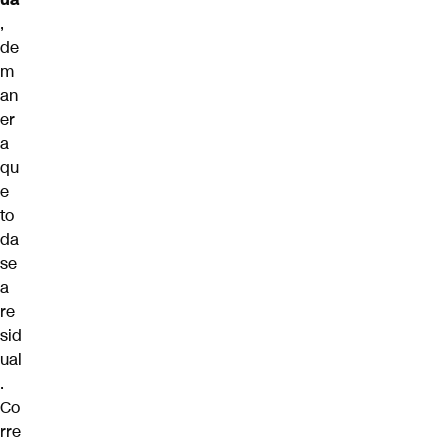
,
de
m
an
er
a
qu
e
to
da
se
a
re
sid
ual
.
Co
rre