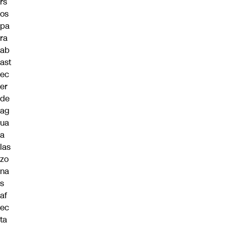
rs
os
pa
ra
ab
ast
ec
er
de
ag
ua
a
las
zo
na
s
af
ec
ta