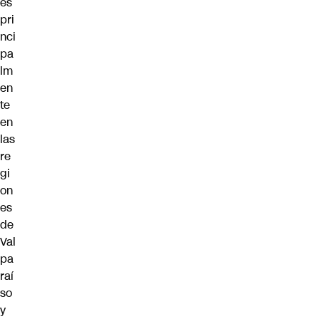
es
pri
nci
pa
lm
en
te
en
las
re
gi
on
es
de
Val
pa
raí
so
y