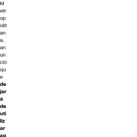
M
etr
op
olit
an
a,
an
un
ció
qu
e
de
jar
á
de
uti
liz
ar
ag