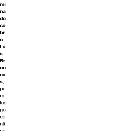
mi
na
de
co
br
e
Lo
s
Br
on
ce
s
,
pa
ra
lue
go
co
nti
nu