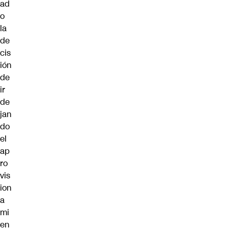
ad
o
la
de
cis
ión
de
ir
de
jan
do
el
ap
ro
vis
ion
a
mi
en