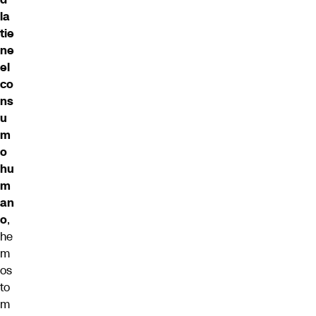
la
tie
ne
el
co
ns
u
m
o
hu
m
an
o
,
he
m
os
to
m