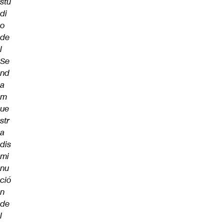
stu
di
o
de
l
Se
nd
a
m
ue
str
a
dis
mi
nu
ció
n
de
l