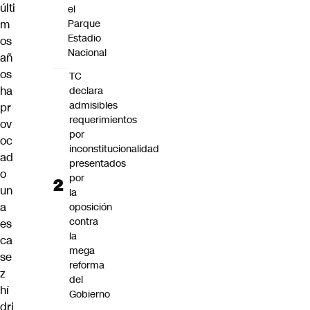
últi
el
m
Parque
Estadio
os
Nacional
añ
os
TC
ha
declara
admisibles
pr
requerimientos
ov
por
oc
inconstitucionalidad
ad
presentados
o
por
un
la
a
oposición
contra
es
la
ca
mega
se
reforma
z
del
hí
Gobierno
dri