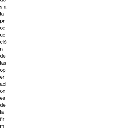
s a
la
pr
od
uc
ció
n
de
las
op
er
aci
on
es
de
la
fir
m