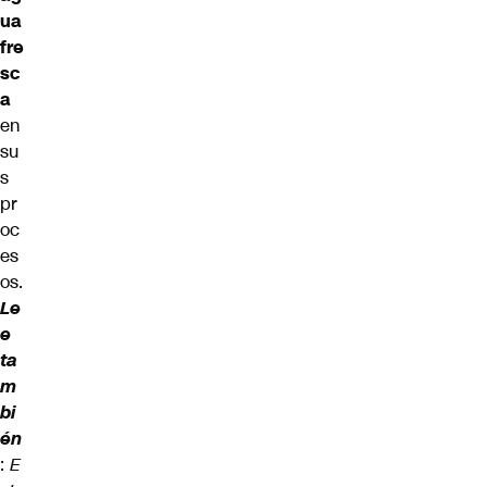
ua
fre
sc
a
en
su
s
pr
oc
es
os.
Le
e
ta
m
bi
én
:
E