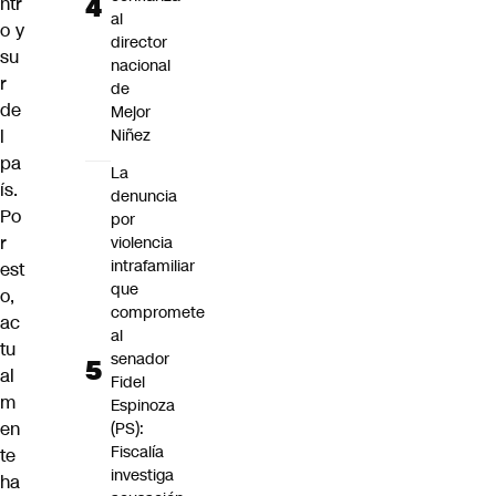
ntr
al
o y
director
su
nacional
r
de
de
Mejor
l
Niñez
pa
La
ís.
denuncia
Po
por
r
violencia
intrafamiliar
est
que
o,
compromete
ac
al
tu
senador
al
Fidel
m
Espinoza
en
(PS):
Fiscalía
te
investiga
ha