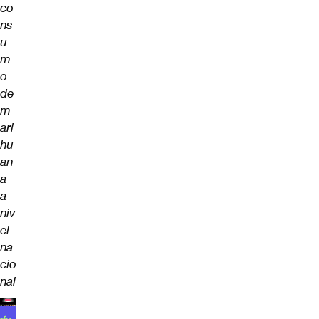
co
ns
u
m
o
de
m
ari
hu
an
a
a
niv
el
na
cio
nal