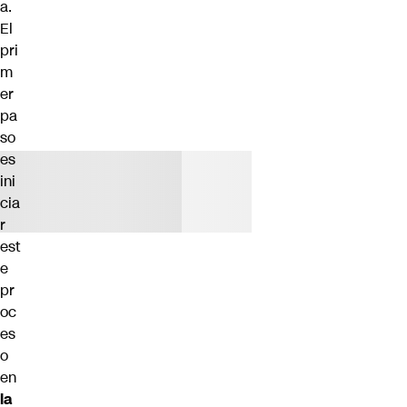
a.
El
pri
m
er
pa
so
es
ini
cia
r
est
e
pr
oc
es
o
en
la