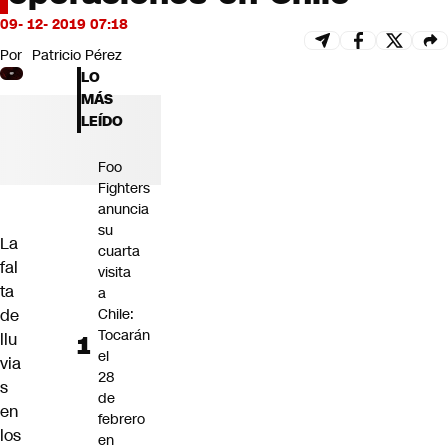
Futuro 360
09- 12- 2019 07:18
Opinión
Por
Patricio Pérez
LO
MÁS
LEÍDO
Foo
Fighters
anuncia
su
La
cuarta
fal
visita
ta
a
de
Chile:
Tocarán
llu
el
via
28
s
de
en
febrero
los
en