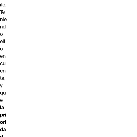
ile.
Te
nie
nd
o
ell
o
en
cu
en
ta,
y
qu
e
la
pri
ori
da
d