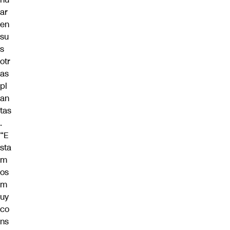
ar
en
su
s
otr
as
pl
an
tas
.
“E
sta
m
os
m
uy
co
ns