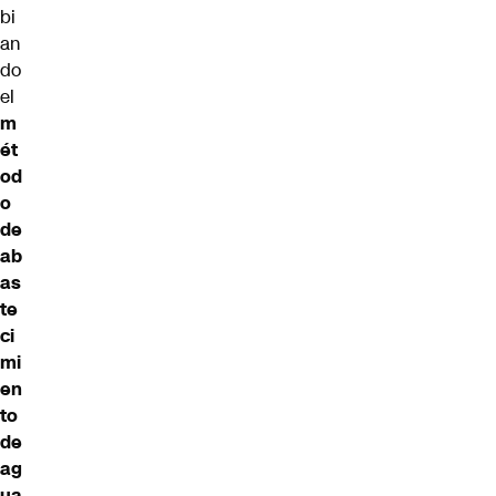
bi
an
do
el
m
ét
od
o
de
ab
as
te
ci
mi
en
to
de
ag
ua