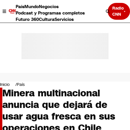
País
Mundo
Negocios
Radio
Podcast y Programas completos
CNN
Futuro 360
Cultura
Servicios
País
Mundo
Negocios
Inicio
País
Minera multinacional
Deportes
Programas completos
anuncia que dejará de
Cultura
Servicios
usar agua fresca en sus
Bits
CNN Data
operaciones en Chile
CNN tiempo