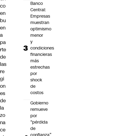
Banco
co
Central:
en
Empresas
bu
muestran
en
optimismo
a
menor
y
pa
condiciones
rte
financieras
de
más
las
estrechas
re
por
gi
shock
on
de
costos
es
de
Gobierno
la
remueve
zo
por
na
“pérdida
de
ce
confianza”