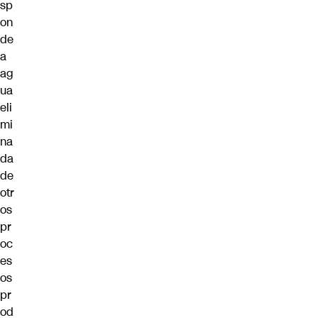
sp
on
de
a
ag
ua
eli
mi
na
da
de
otr
os
pr
oc
es
os
pr
od