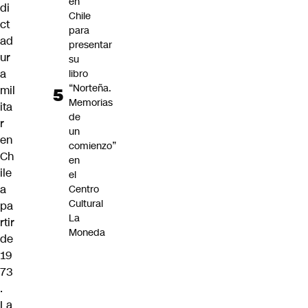
en
di
Chile
ct
para
ad
presentar
ur
su
a
libro
“Norteña.
mil
Memorias
ita
de
r
un
en
comienzo”
Ch
en
ile
el
a
Centro
Cultural
pa
La
rtir
Moneda
de
19
73
.
La