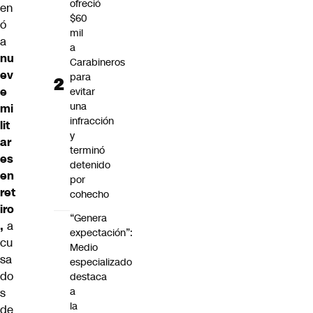
ofreció
en
$60
ó
mil
a
a
nu
Carabineros
ev
para
e
evitar
una
mi
infracción
lit
y
ar
terminó
es
detenido
en
por
ret
cohecho
iro
“Genera
,
a
expectación”:
cu
Medio
sa
especializado
do
destaca
a
s
la
de