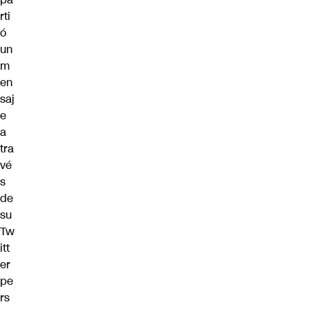
rti
ó
un
m
en
saj
e
a
tra
vé
s
de
su
Tw
itt
er
pe
rs