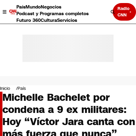
País
Mundo
Negocios
Radio
Podcast y Programas completos
CNN
Futuro 360
Cultura
Servicios
País
Mundo
Negocios
Inicio
País
Michelle Bachelet por
Deportes
Programas completos
condena a 9 ex militares:
Cultura
Servicios
Hoy “Víctor Jara canta con
Bits
CNN Data
más fuerza que nunca”
CNN tiempo