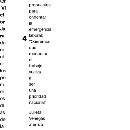
tor
propuestas
Ví
para
ct
enfrentar
or
la
Ja
emergencia
ra
laboral:
“Queremos
du
que
ra
recuperar
nt
el
e
trabajo
los
vuelva
pri
a
m
ser
una
er
prioridad
os
nacional”
dí
as
Julieta
Venegas
de
aterriza
la