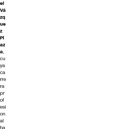
el
Vá
zq
ue
z
Pl
az
a
,
cu
ya
ca
rre
ra
pr
of
esi
on
al
ha