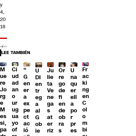
y
4,
20
18
LEE TAMBIÉN
M
Ci
Fr
“
Ju
Or
U
U
ue
ud
ac
G
lie
re
na
DI
re
ad
ki
en
ta
go
qu
en
Jo
an
ng
er
Ve
de
er
tr
rg
o
en
a
ne
fi
ell
eg
e
ur
C
ex
ga
en
a
a
M
ug
ol
pe
s
de
po
al
es
ua
o
ct
at
ob
r
G
si,
yo
m
ac
er
ra
pr
ob
pa
of
bi
ió
riz
s
es
ie