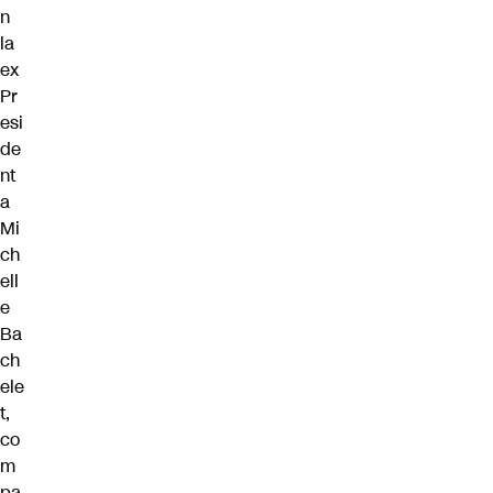
n
la
ex
Pr
esi
de
nt
a
Mi
ch
ell
e
Ba
ch
ele
t,
co
m
pa