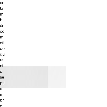
en
ta
m
bi
én
co
m
eti
do
du
ra
nt
e
se
pti
e
m
br
e