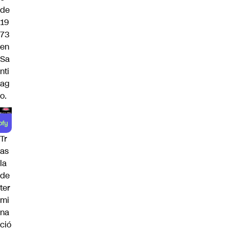
de
19
73
en
Sa
nti
ag
o.
Tr
as
la
de
ter
mi
na
ció