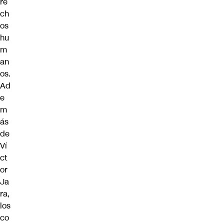
re
ch
os
hu
m
an
os.
Ad
e
m
ás
de
Ví
ct
or
Ja
ra,
los
co