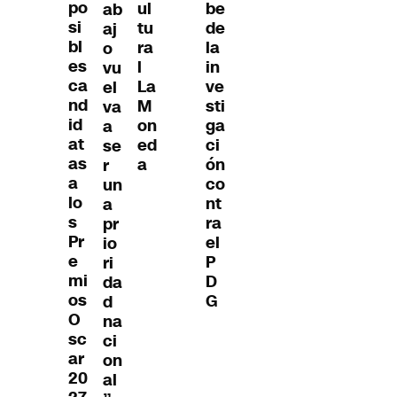
po
ul
be
ab
si
tu
de
aj
bl
ra
la
o
es
l
in
vu
ca
La
ve
el
nd
M
sti
va
id
on
ga
a
at
ed
ci
se
as
a
ón
r
a
co
un
lo
nt
a
s
ra
pr
Pr
el
io
e
P
ri
mi
D
da
os
G
d
O
na
sc
ci
ar
on
20
al