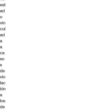
est
ad
o
vin
cul
ad
a
a
ca
so
s
de
vio
lac
ión
a
los
de