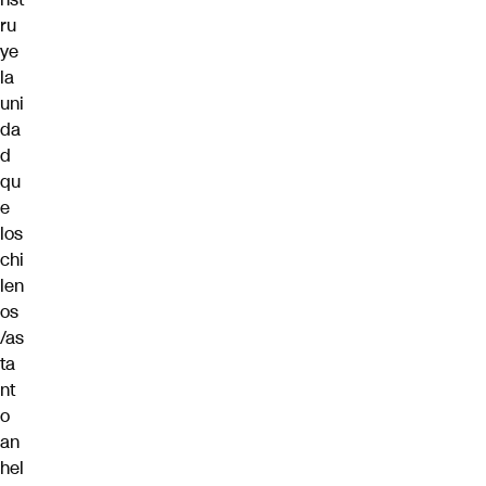
ru
ye
la
uni
da
d
qu
e
los
chi
len
os
/as
ta
nt
o
an
hel