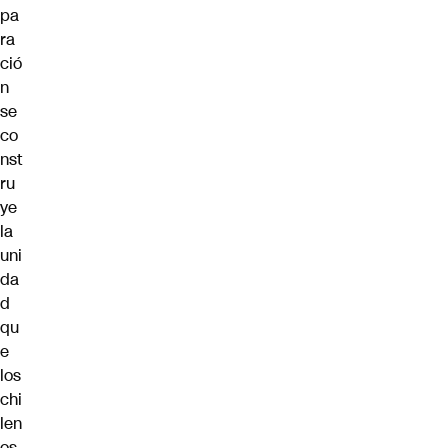
pa
ra
ció
n
se
co
nst
ru
ye
la
uni
da
d
qu
e
los
chi
len
os