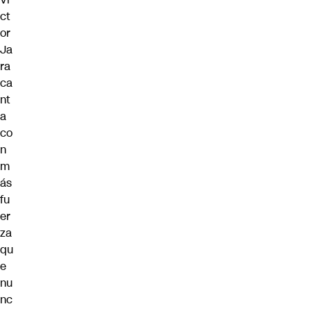
ct
or
Ja
ra
ca
nt
a
co
n
m
ás
fu
er
za
qu
e
nu
nc