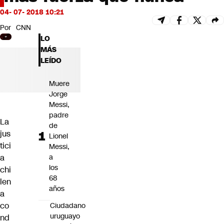
Futuro 360
04- 07- 2018 10:21
Opinión
Por
CNN
LO
MÁS
LEÍDO
Muere
Jorge
Messi,
padre
La
de
jus
Lionel
tici
Messi,
a
a
los
chi
68
len
años
a
co
Ciudadano
uruguayo
nd