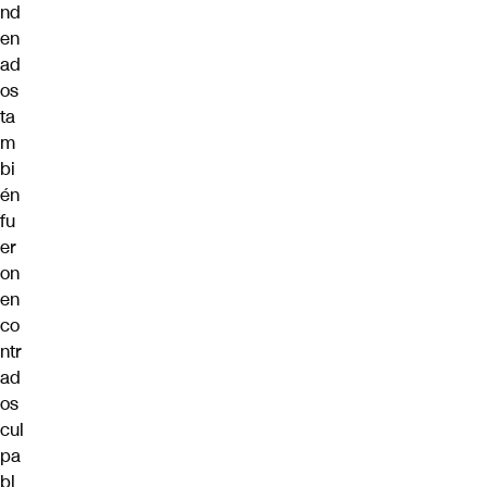
nd
en
ad
os
ta
m
bi
én
fu
er
on
en
co
ntr
ad
os
cul
pa
bl