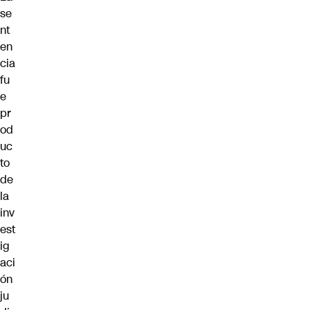
se
nt
en
cia
fu
e
pr
od
uc
to
de
la
inv
est
ig
aci
ón
ju