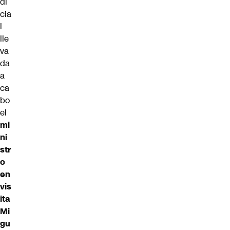
di
cia
l
lle
va
da
a
ca
bo
el
mi
ni
str
o
en
vis
ita
Mi
gu