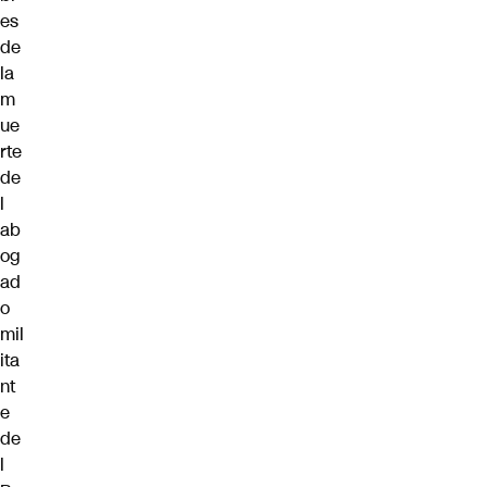
es
de
la
m
ue
rte
de
l
ab
og
ad
o
mil
ita
nt
e
de
l