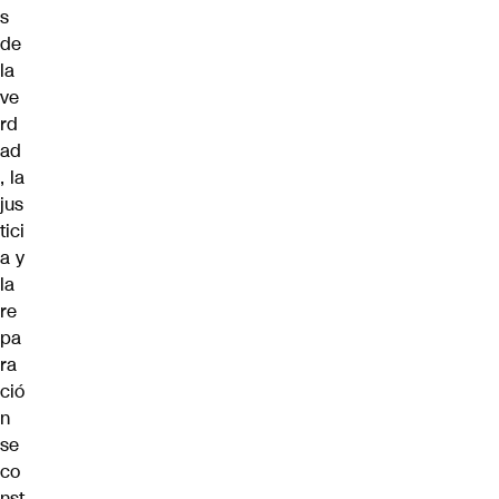
s
de
la
ve
rd
ad
, la
jus
tici
a y
la
re
pa
ra
ció
n
se
co
nst