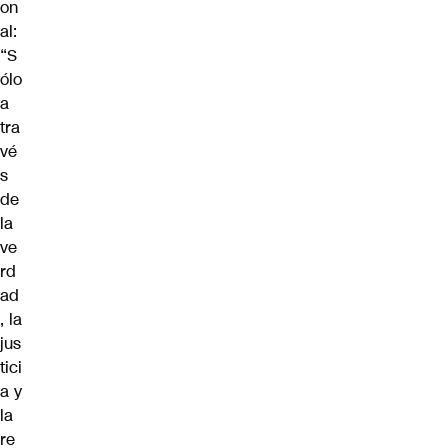
on
al:
“S
ólo
a
tra
vé
s
de
la
ve
rd
ad
, la
jus
tici
a y
la
re