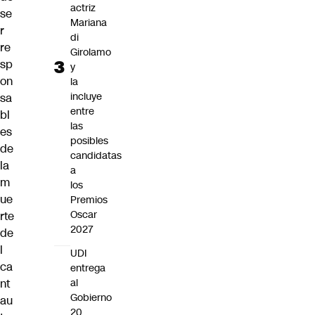
actriz
se
Mariana
r
di
re
Girolamo
sp
y
on
la
incluye
sa
entre
bl
las
es
posibles
de
candidatas
la
a
m
los
ue
Premios
Oscar
rte
2027
de
l
UDI
ca
entrega
nt
al
Gobierno
au
20