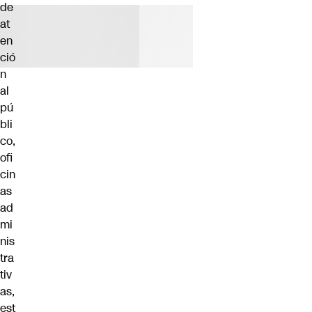
de
at
en
ció
n
al
pú
bli
co,
ofi
cin
as
ad
mi
nis
tra
tiv
as,
est