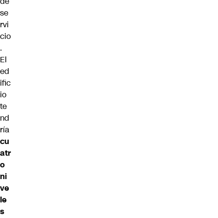
de
se
rvi
cio
.
El
ed
ific
io
te
nd
ría
cu
atr
o
ni
ve
le
s