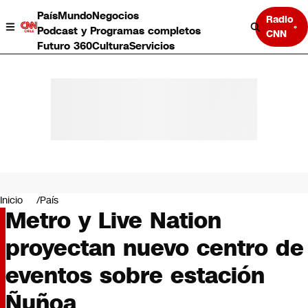
País
Mundo
Negocios
Radio
Podcast y Programas completos
CNN
Futuro 360
Cultura
Servicios
País
Mundo
Negocios
Inicio
País
Metro y Live Nation
Deportes
Programas completos
proyectan nuevo centro de
Cultura
Servicios
eventos sobre estación
Bits
CNN Data
Ñuñoa
CNN tiempo