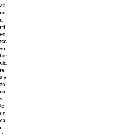
aci
on
a
mi
en
tos
ve
hic
ula
re
s y
zo
na
s
té
cni
ca
s