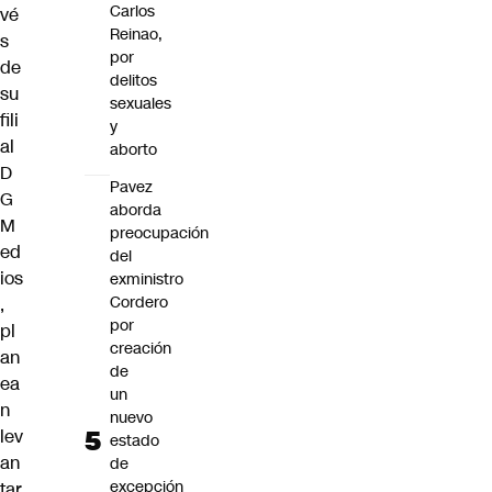
Carlos
vé
Reinao,
s
por
de
delitos
su
sexuales
fili
y
al
aborto
D
Pavez
G
aborda
M
preocupación
ed
del
ios
exministro
Cordero
,
por
pl
creación
an
de
ea
un
n
nuevo
lev
estado
an
de
excepción
tar