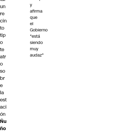
y
un
afirma
re
que
cin
el
to
Gobierno
tip
"está
o
siendo
muy
te
audaz"
atr
o
so
br
e
la
est
aci
ón
Ñu
ño