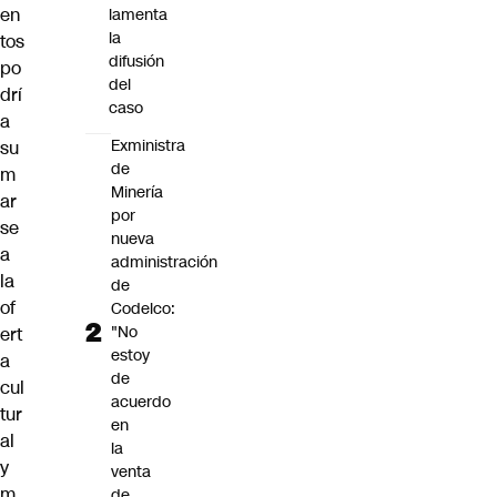
en
lamenta
la
tos
difusión
po
del
drí
caso
a
Exministra
su
de
m
Minería
ar
por
se
nueva
a
administración
la
de
of
Codelco:
"No
ert
estoy
a
de
cul
acuerdo
tur
en
al
la
y
venta
m
de