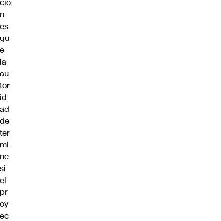
ció
n
es
qu
e
la
au
tor
id
ad
de
ter
mi
ne
si
el
pr
oy
ec