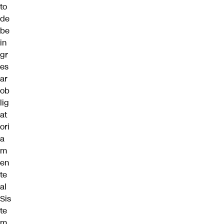
to
de
be
in
gr
es
ar
ob
lig
at
ori
a
m
en
te
al
Sis
te
m