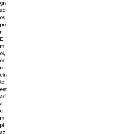
gn
ad
os
po
r
E
m
ol,
el
re
cin
to
est
arí
a
e
m
pl
az