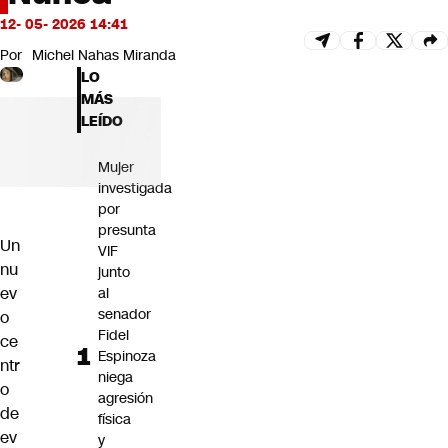
Futuro 360
12- 05- 2026 14:41
Opinión
Por
Michel Nahas Miranda
LO
MÁS
LEÍDO
Mujer
investigada
por
presunta
Un
VIF
nu
junto
ev
al
senador
o
Fidel
ce
Espinoza
ntr
niega
o
agresión
de
física
ev
y