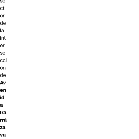
se
ct
or
de
la
int
er
se
cci
ón
de
Av
en
id
a
Ira
rrá
za
va