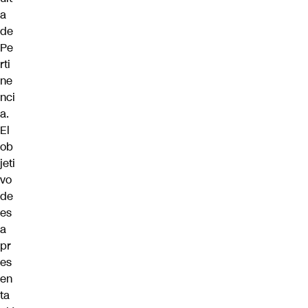
a
de
Pe
rti
ne
nci
a.
El
ob
jeti
vo
de
es
a
pr
es
en
ta