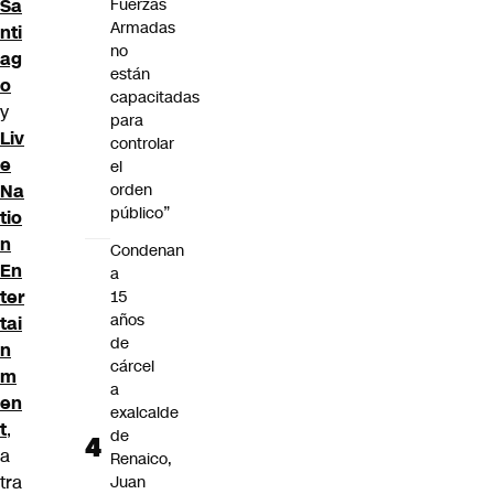
Fuerzas
Sa
Armadas
nti
no
ag
están
o
capacitadas
y
para
Liv
controlar
e
el
orden
Na
público”
tio
n
Condenan
En
a
ter
15
años
tai
de
n
cárcel
m
a
en
exalcalde
t
,
de
a
Renaico,
tra
Juan