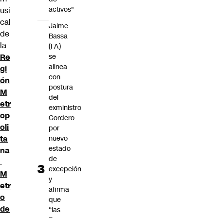
activos"
usi
cal
Jaime
de
Bassa
la
(FA)
se
Re
alinea
gi
con
ón
postura
M
del
etr
exministro
op
Cordero
oli
por
nuevo
ta
estado
na
de
.
excepción
M
y
etr
afirma
o
que
de
“las