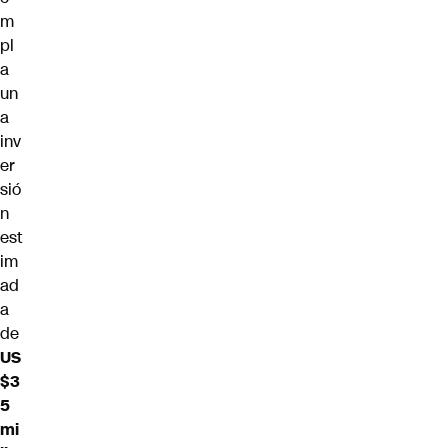
m
pl
a
un
a
inv
er
sió
n
est
im
ad
a
de
US
$3
5
mi