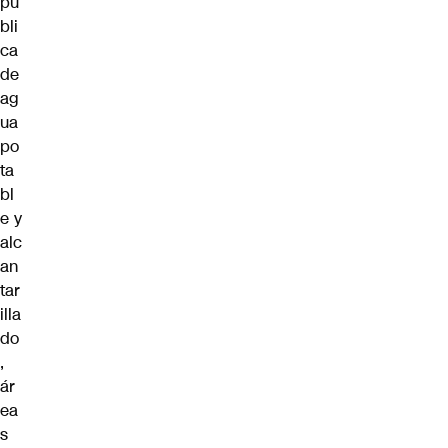
pú
bli
ca
de
ag
ua
po
ta
bl
e y
alc
an
tar
illa
do
,
ár
ea
s