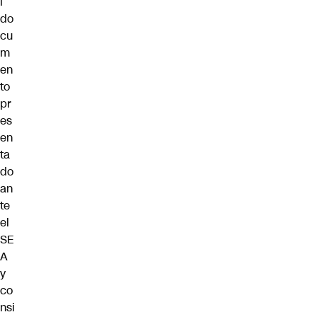
l
do
cu
m
en
to
pr
es
en
ta
do
an
te
el
SE
A
y
co
nsi