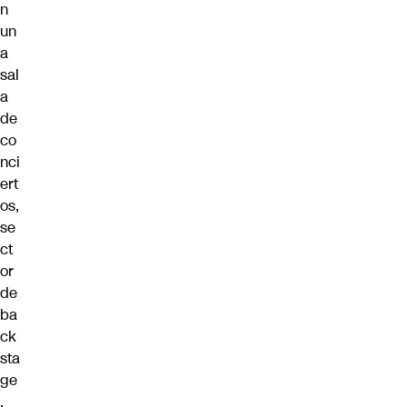
n
un
a
sal
a
de
co
nci
ert
os,
se
ct
or
de
ba
ck
sta
ge
,