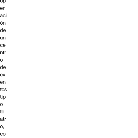
op
er
aci
ón
de
un
ce
ntr
o
de
ev
en
tos
tip
o
te
atr
o,
co