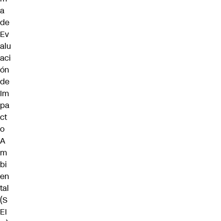
a
de
Ev
alu
aci
ón
de
Im
pa
ct
o
A
m
bi
en
tal
(S
EI