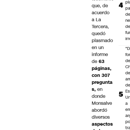
pl
que, de
pa
acuerdo
de
a
La
ne
Tercera
,
d
fu
quedó
ir
plasmado
en un
"
informe
fo
de
de
63
Ch
páginas,
de
con 307
a
pregunta
d
s,
en
Es
donde
Un
Monsalve
a
e
abordó
ar
diversos
po
aspectos
tr