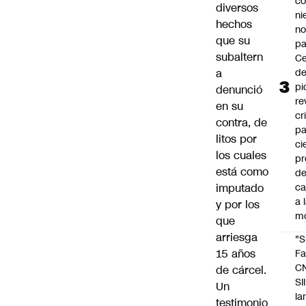
co
diversos
ni
hechos
n
que su
pa
subaltern
Ce
a
de
pi
denunció
re
en su
cr
contra, de
pa
litos por
ci
los cuales
pr
está como
d
imputado
c
a 
y por los
m
que
arriesga
"S
15 años
Fa
C
de cárcel.
SII
Un
la
testimonio