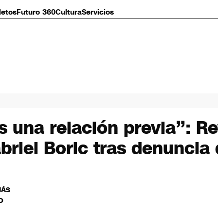
letos
Futuro 360
Cultura
Servicios
 una relación previa”: Re
iel Boric tras denuncia 
MÁS
O