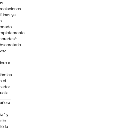
as
reciaciones
líticas ya
n
edado
mpletamente
peradas":
bsecretario
vez
fiere a
lémica
n el
nador
uella
eñora
e
ria" y
e le
lió lo