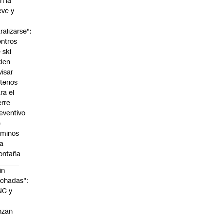
n la
eve y
o
ralizarse":
ntros
 ski
den
visar
iterios
ra el
erre
eventivo
e
aminos
la
ontaña
in
chadas":
NC y
nzan