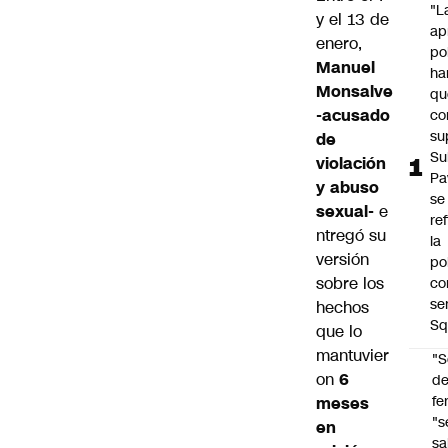
"L
y el 13 de
ap
enero,
po
Manuel
ha
Monsalve
qu
-acusado
co
su
de
Su
violación
Pa
y abuso
se
sexual-
e
re
ntregó su
la
versión
po
sobre los
co
se
hechos
Sq
que lo
mantuvier
"S
on
6
d
fe
meses
"s
en
sa