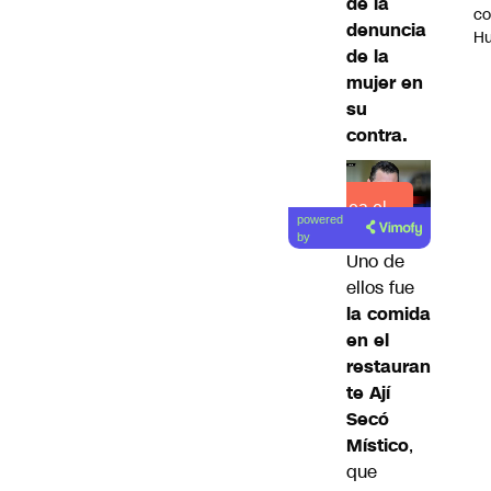
de la
c
denuncia
H
de la
mujer en
su
contra.
Lea el
powered
artículo
by
Uno de
ellos fue
la comida
en el
restauran
te Ají
Secó
Místico
,
que