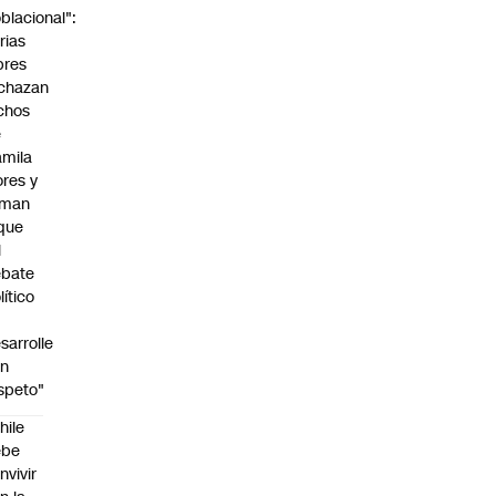
blacional":
rias
bres
chazan
chos
e
mila
ores y
aman
que
l
ebate
lítico
sarrolle
on
speto"
hile
ebe
nvivir