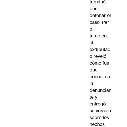
terminó
por
detonar el
caso. Per
o
también,
el
exdiputad
o
reveló
cómo fue
que
conoció a
la
denuncian
te
y
entregó
su versión
sobre los
hechos