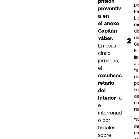
prisión
po
preventiv
Fe
a en
Li
el anexo
re
Capitán
di
d
Yáber.
Ca
En esas
Fl
cinco
ll
jornadas,
a 
el
"e
exsubsec
d
retario
po
se
del
de
Interior
fu
c
e
re
interrogad
o por
"C
d
fiscales
co
sobre