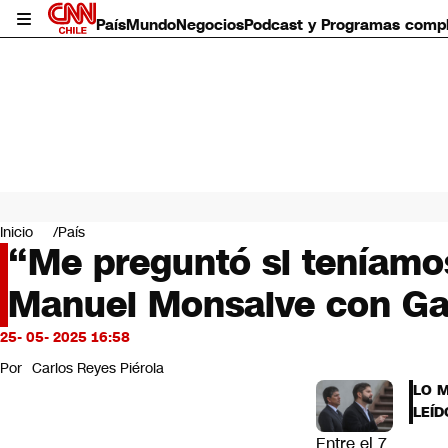
País
Mundo
Negocios
Podcast y Programas comp
País
Mundo
Inicio
País
Negocios
“Me preguntó si teníamos
Deportes
Manuel Monsalve con Gabr
Programas completos
Cultura
Servicios
25- 05- 2025 16:58
Bits
Por
Carlos Reyes Piérola
CNN Data
LO 
CNN tiempo
LEÍD
Futuro 360
Entre el 7
Opinión