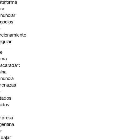
ataforma
ra
nunciar
gocios
e
ncionamiento
regular
De
rma
scarada":
ina
nuncia
menazas
e
tados
idos
mpresa
gentina
r
abajar