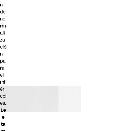
n
de
no
rm
ali
za
ció
n
pa
ra
el
mi
ér
col
es.
Le
e
ta