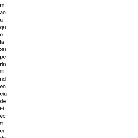
m
an
a
qu
e
la
Su
pe
rin
te
nd
en
cia
de
El
ec
tri
ci