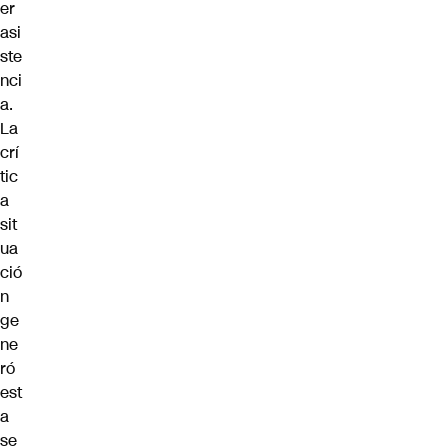
er
asi
ste
nci
a.
La
crí
tic
a
sit
ua
ció
n
ge
ne
ró
est
a
se