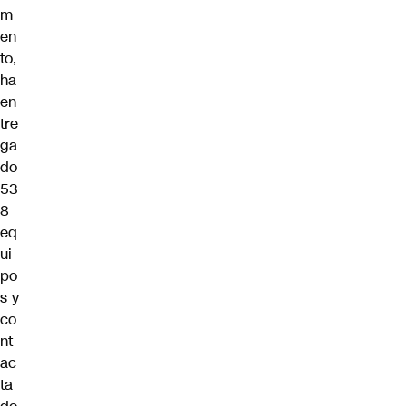
m
en
to,
ha
en
tre
ga
do
53
8
eq
ui
po
s y
co
nt
ac
ta