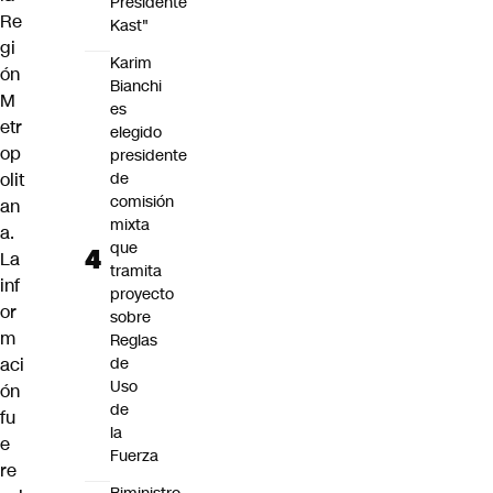
Presidente
Re
Kast"
gi
Karim
ón
Bianchi
M
es
etr
elegido
op
presidente
de
olit
comisión
an
mixta
a.
que
La
tramita
inf
proyecto
or
sobre
m
Reglas
de
aci
Uso
ón
de
fu
la
e
Fuerza
re