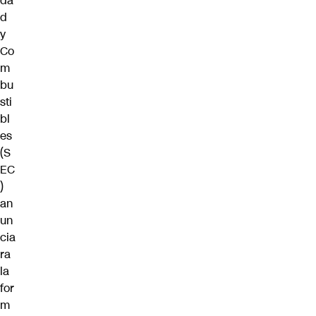
da
d
y
Co
m
bu
sti
bl
es
(S
EC
)
an
un
cia
ra
la
for
m