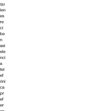
qu
ien
es
re
ci
be
n
asi
ste
nci
a
tel
ef
óni
ca
pr
ef
er