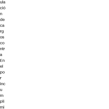
ula
ció
n
de
ca
rg
os
co
ntr
a
En
el
po
r
inc
u
m
pli
mi