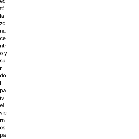
ec
tó
la
zo
na
ce
ntr
o y
su
r
de
l
pa
ís
el
vie
rn
es
pa