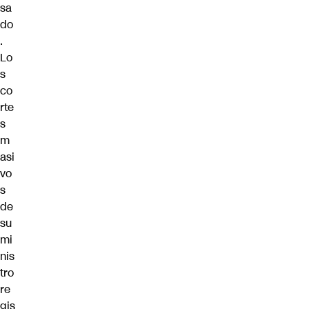
sa
do
.
Lo
s
co
rte
s
m
asi
vo
s
de
su
mi
nis
tro
re
gis