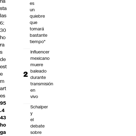
ha
es
sta
un
las
quiebre
que
6:
tomará
30
bastante
ho
tiempo"
ra
s
Influencer
mexicano
de
muere
est
baleado
e
durante
m
transmisión
art
en
es
vivo
95
Schalper
.4
y
43
el
ho
debate
ga
sobre