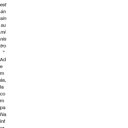
est
án
sin
su
mi
nis
tro
”
Ad
e
m
ás,
la
co
m
pa
ñía
inf