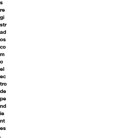
s
re
gi
str
ad
os
co
m
o
el
ec
tro
de
pe
nd
ie
nt
es
,