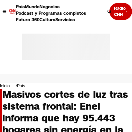
País
Mundo
Negocios
Radio
Podcast y Programas completos
CNN
Futuro 360
Cultura
Servicios
País
Mundo
Negocios
Inicio
País
Masivos cortes de luz tras
Deportes
Programas completos
sistema frontal: Enel
Cultura
Servicios
informa que hay 95.443
Bits
CNN Data
hogares sin energía en la
CNN tiempo