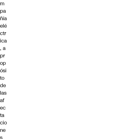
m
pa
ñía
elé
ctr
ica
, a
pr
op
ósi
to
de
las
af
ec
ta
cio
ne
s