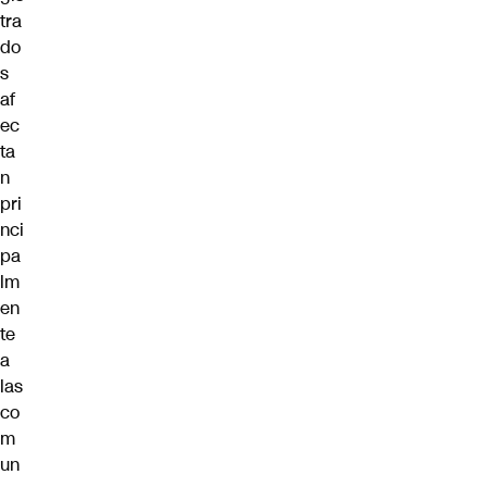
tra
do
s
af
ec
ta
n
pri
nci
pa
lm
en
te
a
las
co
m
un