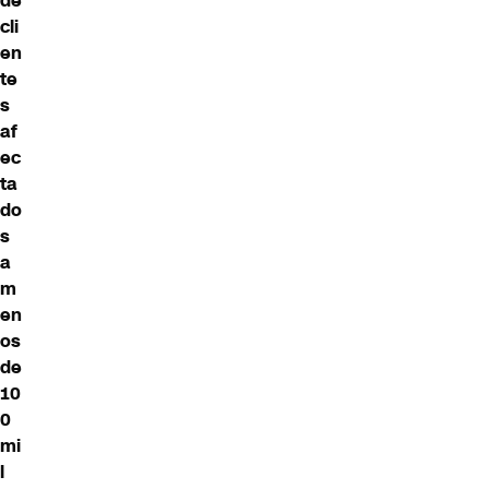
de
cli
en
te
s
af
ec
ta
do
s
a
m
en
os
de
10
0
mi
l