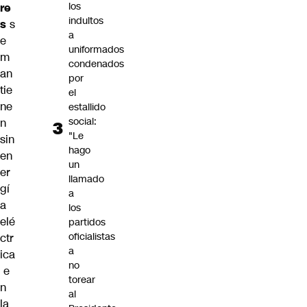
los
re
indultos
s
s
a
e
uniformados
m
condenados
an
por
tie
el
ne
estallido
social:
n
"Le
sin
hago
en
un
er
llamado
gí
a
a
los
elé
partidos
oficialistas
ctr
a
ica
no
e
torear
n
al
la