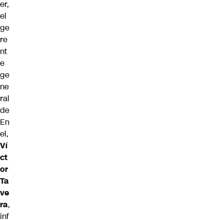
er,
el
ge
re
nt
e
ge
ne
ral
de
En
el,
Ví
ct
or
Ta
ve
ra
,
inf