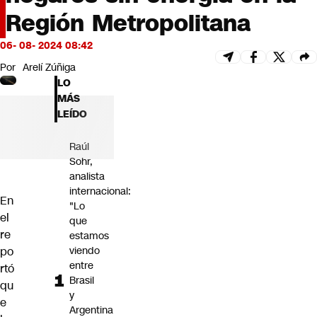
Futuro 360
Región Metropolitana
Opinión
06- 08- 2024 08:42
Por
Arelí Zúñiga
LO
MÁS
LEÍDO
Raúl
Sohr,
analista
internacional:
En
"Lo
el
que
re
estamos
viendo
po
entre
rtó
Brasil
qu
y
e
Argentina