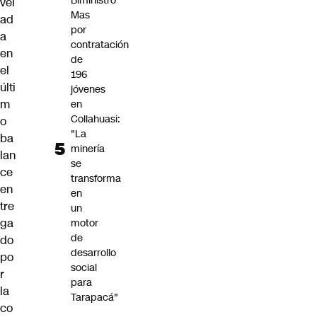
Biministro
vel
Mas
ad
por
a
contratación
en
de
el
196
últi
jóvenes
m
en
Collahuasi:
o
"La
ba
minería
lan
se
ce
transforma
en
en
tre
un
ga
motor
de
do
desarrollo
po
social
r
para
la
Tarapacá"
co