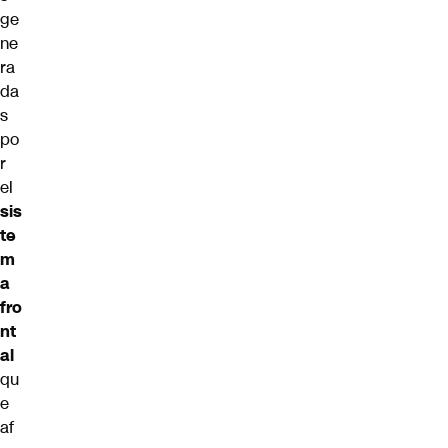
ge
ne
ra
da
s
po
r
el
sis
te
m
a
fro
nt
al
qu
e
af