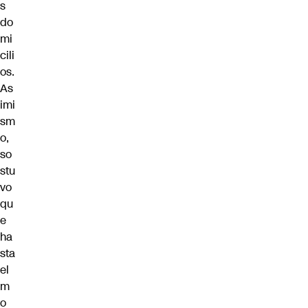
s
do
mi
cili
os.
As
imi
sm
o,
so
stu
vo
qu
e
ha
sta
el
m
o