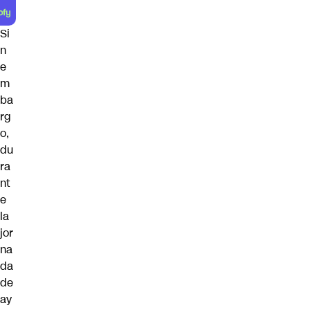
Si
n
e
m
ba
rg
o,
du
ra
nt
e
la
jor
na
da
de
ay