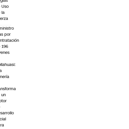
glas
 Uso
 la
erza
ministro
s por
ntratación
 196
venes
n
llahuasi:
a
nería
ansforma
 un
otor
e
sarrollo
cial
ra