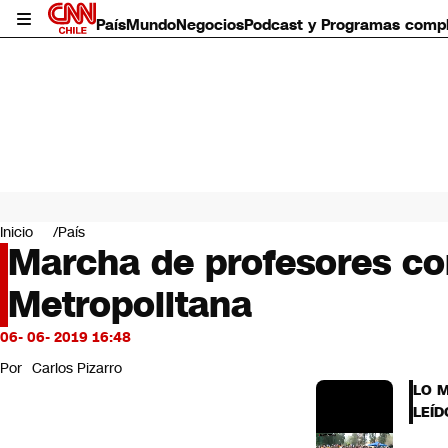
País
Mundo
Negocios
Podcast y Programas comp
País
Mundo
Inicio
País
Negocios
Marcha de profesores co
Deportes
Metropolitana
Programas completos
Cultura
Servicios
06- 06- 2019 16:48
Bits
Por
Carlos Pizarro
CNN Data
LO 
CNN tiempo
LEÍD
Futuro 360
Opinión