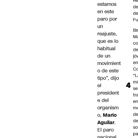
Re
estamos
de
en este
de
paro por
Fu
un
Bi
reajuste,
Ma
que es lo
co
habitual
de
de un
jó
e
movimient
Co
o de este
"L
tipo”, dijo
mi
el
se
president
tr
e del
en
organism
m
d
o,
Mario
de
Aguilar
.
so
El paro
pa
nacional