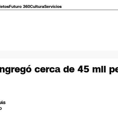
letos
Futuro 360
Cultura
Servicios
ngregó cerca de 45 mil p
MÁS
O