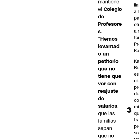
mantiene
ll
el
Colegio
a 
de
pa
Profesore
of
s
.
a 
to
“
Hemos
Pr
levantad
Ka
o un
petitorio
Ka
Bi
que no
es
tiene que
el
ver con
pr
reajuste
d
de
co
salarios
,
mi
que las
q
tr
familias
pr
sepan
so
que no