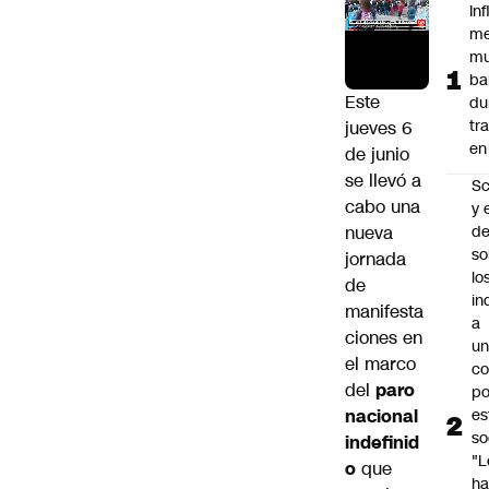
In
me
mu
ba
Este
du
tr
jueves 6
en
de junio
se llevó a
Sc
cabo una
y 
nueva
d
so
jornada
lo
de
in
manifesta
a
ciones en
un
el marco
c
del
paro
po
nacional
es
so
indefinid
"L
o
que
ha