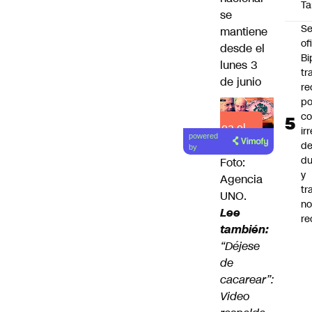
Ta
se
Se
mantiene
of
desde el
Bi
lunes 3
tr
de junio
re
po
co
Lea el
ir
powered
artículo
de
by
du
Foto:
y
Agencia
tr
UNO.
n
Lee
re
también:
“Déjese
de
cacarear”:
Video