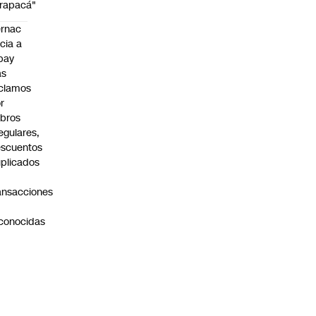
rapacá"
rnac
icia a
pay
as
clamos
r
bros
regulares,
scuentos
plicados
ansacciones
o
conocidas