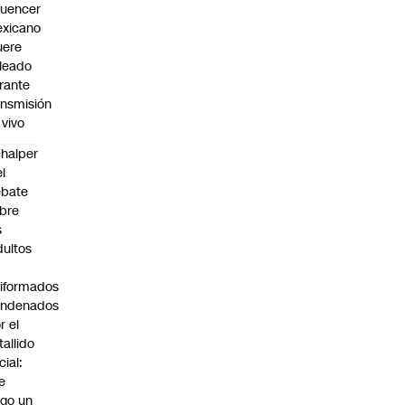
fluencer
xicano
ere
leado
rante
ansmisión
 vivo
halper
el
ebate
bre
s
dultos
iformados
ondenados
r el
tallido
cial:
e
go un