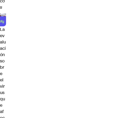
co
s
La
ev
alu
aci
ón
so
br
e
el
vir
us
qu
e
af
ec