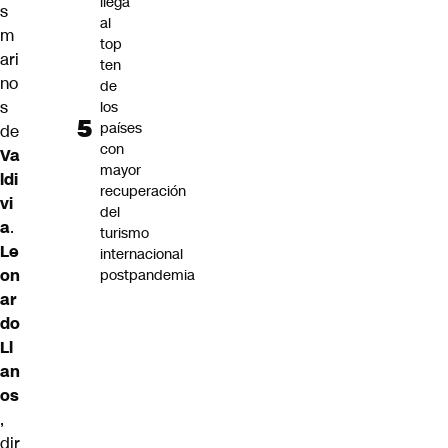
llega
s
al
m
top
ari
ten
no
de
s
los
países
de
con
Va
mayor
ldi
recuperación
vi
del
a
.
turismo
Le
internacional
on
postpandemia
ar
do
Ll
an
os
,
dir