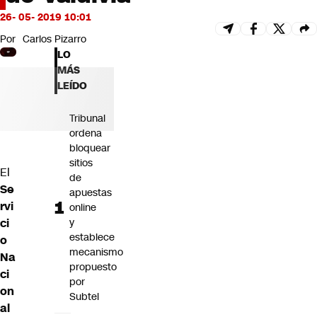
Futuro 360
26- 05- 2019 10:01
Opinión
Por
Carlos Pizarro
LO
MÁS
LEÍDO
Tribunal
ordena
bloquear
sitios
El
de
Se
apuestas
rvi
online
ci
y
establece
o
mecanismo
Na
propuesto
ci
por
on
Subtel
al