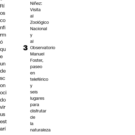
Niñez:
Rí
Visita
os
al
co
Zoológico
nfi
Nacional
rm
y
al
ó
Observatorio
qu
Manuel
e
Foster,
un
paseo
de
en
sc
teleférico
on
y
seis
oci
lugares
do
para
vir
disfrutar
us
de
est
la
arí
naturaleza