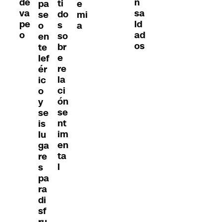
de
n
ti
pa
e
va
sa
do
se
mi
pe
ld
s
o
a
o
ad
so
en
os
br
te
e
lef
re
ér
la
ic
ci
o
ón
y
se
se
nt
is
im
lu
en
ga
ta
re
l
s
pa
ra
di
sf
ru