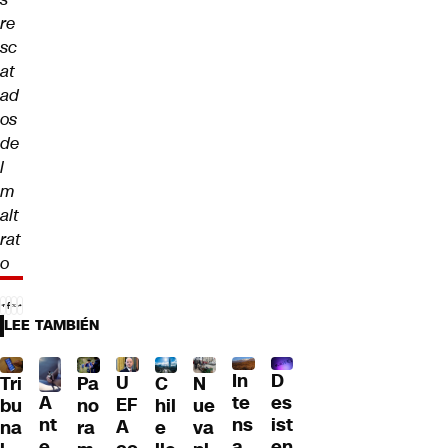
re
sc
at
ad
os
de
l
m
alt
rat
o
LEE TAMBIÉN
D
In
U
Tri
Pa
C
N
A
es
te
EF
bu
no
hil
ue
nt
ist
ns
A
na
ra
e
va
e
en
a