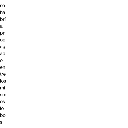
se
ha
brí
a
pr
op
ag
ad
o
en
tre
los
mi
sm
os
lo
bo
s