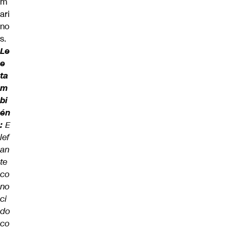
m
ari
no
s.
Le
e
ta
m
bi
én
:
E
lef
an
te
co
no
ci
do
co