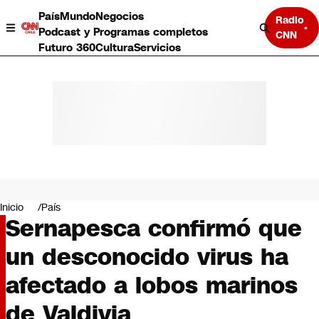
País
Mundo
Negocios
Radio
Podcast y Programas completos
CNN
Futuro 360
Cultura
Servicios
País
Mundo
Negocios
Inicio
País
Sernapesca confirmó que
Deportes
Programas completos
un desconocido virus ha
Cultura
Servicios
afectado a lobos marinos
Bits
CNN Data
de Valdivia
CNN tiempo