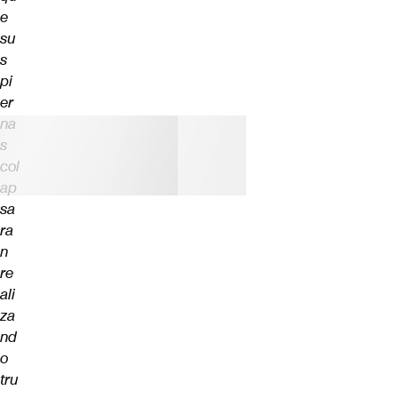
e
su
s
pi
er
na
s
col
ap
sa
ra
n
re
ali
za
nd
o
tru