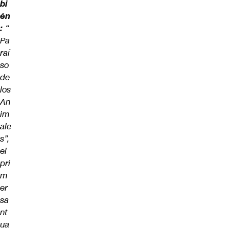
bi
én
:
“
Pa
raí
so
de
los
An
im
ale
s”,
el
pri
m
er
sa
nt
ua