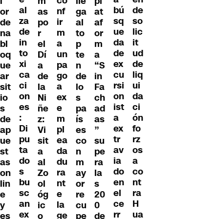
co
l
m
lle
pl
al
de
bú
nf
or
as
ga
at
za
so
sq
ir
de
po
al
af
de
lic
ue
m
na
r
to
or
in
it
da
a
bl
el
p
m
to
ud
de
un
oq
Dí
te
a
xi
de
ex
pa
ue
a
n
“S
ca
liq
cu
go
ar
de
de
in
ci
ui
rsi
a
sit
la
lo
Fa
on
da
on
ex
io
Ni
s
ch
es
ci
ist
e
s
ñe
pa
ad
:
ón
a
m
de
z:
ís
as
Di
fo
ex
pl
ap
Vi
es
”
pu
rz
tr
ea
ue
sit
co
su
ta
os
av
da
st
a
n
pe
do
a
ia
du
as
al
m
ra
s
co
do
ra
on
Zo
ay
la
bu
nt
en
nt
lin
ol
or
s
sc
ra
el
e
e
óg
re
20
an
H
ce
la
y
ic
cu
0
ex
ua
rr
ge
es
o
pe
de