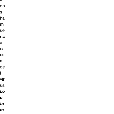
do
s
ha
m
ue
rto
a
ca
us
a
de
l
vir
us.
Le
e
ta
m