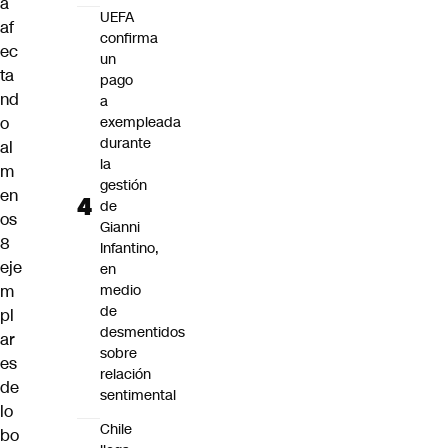
a
UEFA
af
confirma
ec
un
ta
pago
nd
a
o
exempleada
durante
al
la
m
gestión
en
de
os
Gianni
8
Infantino,
eje
en
m
medio
de
pl
desmentidos
ar
sobre
es
relación
de
sentimental
lo
Chile
bo