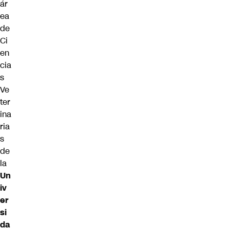
ár
ea
de
Ci
en
cia
s
Ve
ter
ina
ria
s
de
la
Un
iv
er
si
da