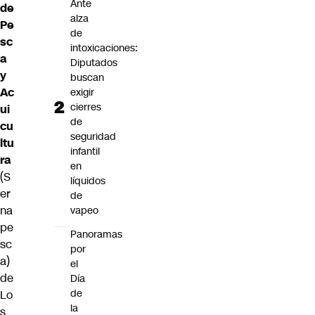
Ante
de
alza
Pe
de
sc
intoxicaciones:
a
Diputados
y
buscan
Ac
exigir
cierres
ui
de
cu
seguridad
ltu
infantil
ra
en
(S
líquidos
er
de
na
vapeo
pe
Panoramas
sc
por
a)
el
de
Día
de
Lo
la
s