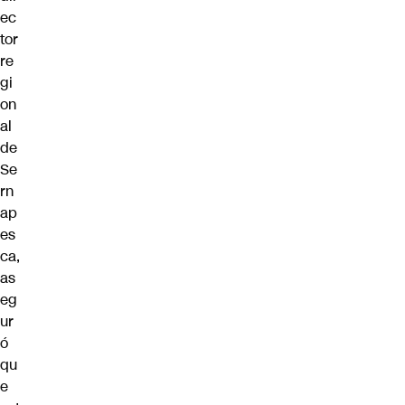
ec
tor
re
gi
on
al
de
Se
rn
ap
es
ca,
as
eg
ur
ó
qu
e