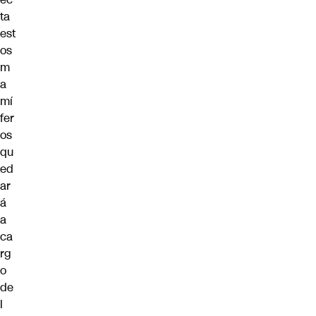
ta
est
os
m
a
mí
fer
os
qu
ed
ar
á
a
ca
rg
o
de
l