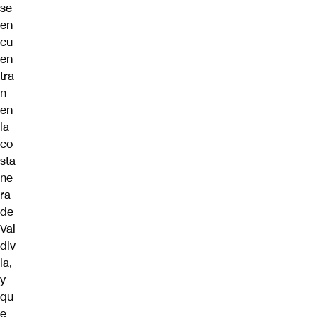
se
en
cu
en
tra
n
en
la
co
sta
ne
ra
de
Val
div
ia,
y
qu
e