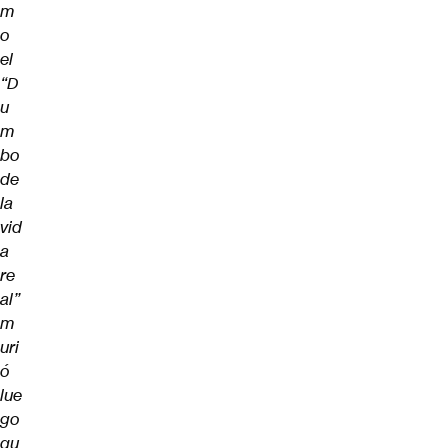
m
o
el
“D
u
m
bo
de
la
vid
a
re
al”
m
uri
ó
lue
go
qu