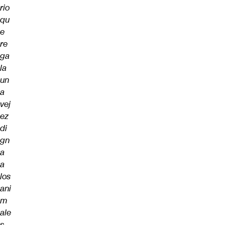
rio
qu
e
re
ga
la
un
a
vej
ez
di
gn
a
a
los
ani
m
ale
s