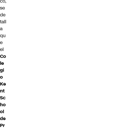
co,
se
de
tall
a
qu
e
el
Co
le
gi
o
Ke
nt
Sc
ho
ol
de
Pr