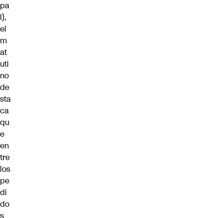
pa
l),
el
m
at
uti
no
de
sta
ca
qu
e
en
tre
los
pe
di
do
s