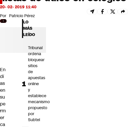
Futuro 360
20- 02- 2019 11:40
Opinión
Por
Patricio Pérez
LO
MÁS
LEÍDO
Tribunal
ordena
bloquear
sitios
En
de
dí
apuestas
as
online
en
y
establece
su
mecanismo
pe
propuesto
rm
por
er
Subtel
ca