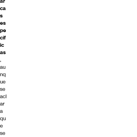
ar
ca
s
es
pe
cíf
ic
as
,
au
nq
ue
se
acl
ar
a
qu
e
se