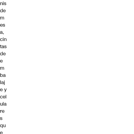
nis
de
m
es
a,
cin
tas
de
e
m
ba
laj
e y
cel
ula
re
s
qu
e