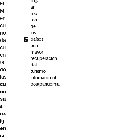
llega
El
al
M
top
er
ten
cu
de
rio
los
países
da
con
cu
mayor
en
recuperación
ta
del
de
turismo
las
internacional
cu
postpandemia
rio
sa
s
ex
ig
en
ci