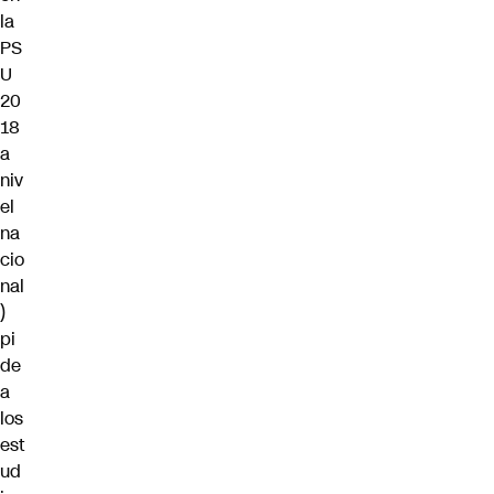
la
PS
U
20
18
a
niv
el
na
cio
nal
)
pi
de
a
los
est
ud