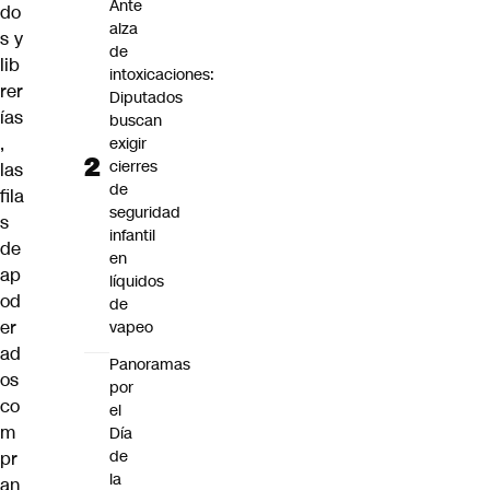
Ante
do
alza
s y
de
lib
intoxicaciones:
rer
Diputados
ías
buscan
,
exigir
cierres
las
de
fila
seguridad
s
infantil
de
en
ap
líquidos
od
de
er
vapeo
ad
Panoramas
os
por
co
el
m
Día
de
pr
la
an