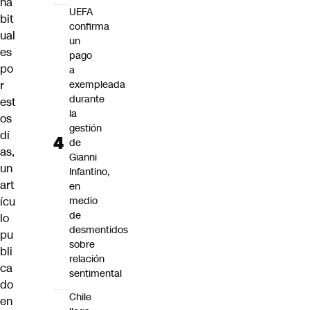
ha
UEFA
bit
confirma
ual
un
es
pago
po
a
r
exempleada
durante
est
la
os
gestión
dí
de
as,
Gianni
un
Infantino,
art
en
ícu
medio
de
lo
desmentidos
pu
sobre
bli
relación
ca
sentimental
do
Chile
en