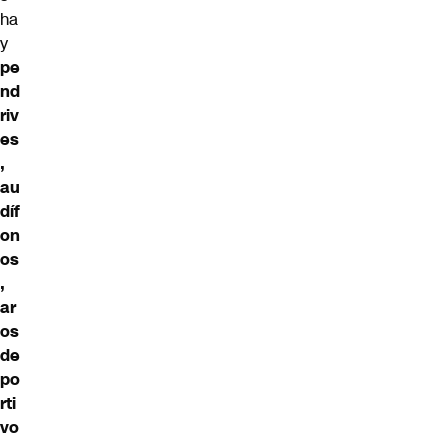
ha
y
pe
nd
riv
es
,
au
díf
on
os
,
ar
os
de
po
rti
vo