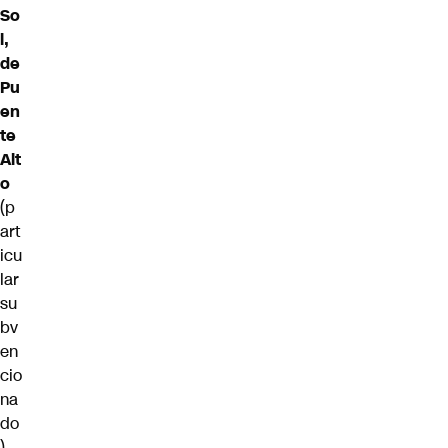
So
l,
de
Pu
en
te
Alt
o
(p
art
icu
lar
su
bv
en
cio
na
do
),