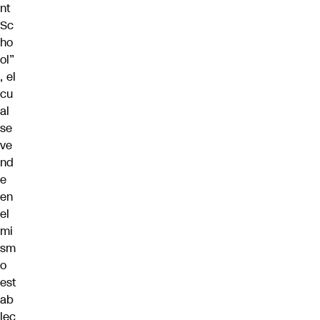
nt
Sc
ho
ol”
, el
cu
al
se
ve
nd
e
en
el
mi
sm
o
est
ab
lec