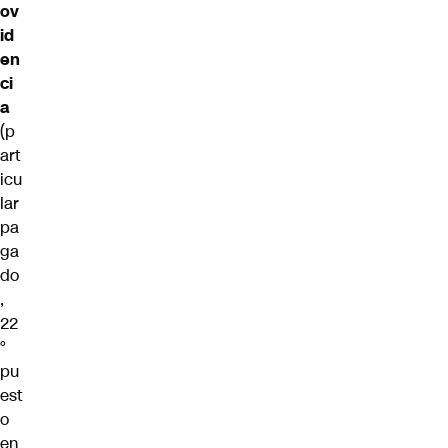
ov
id
en
ci
a
(p
art
icu
lar
pa
ga
do
,
22
°
pu
est
o
en