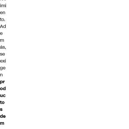
imi
en
to.
Ad
e
m
ás,
se
exi
ge
n
pr
od
uc
to
s
de
m