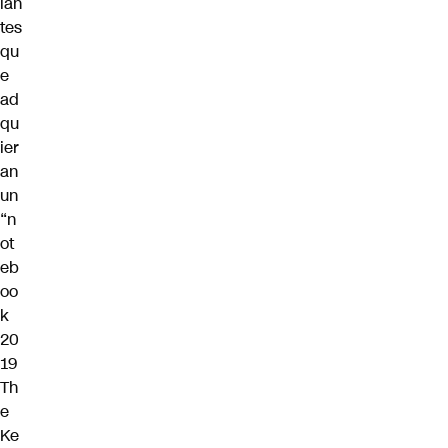
ian
tes
qu
e
ad
qu
ier
an
un
“n
ot
eb
oo
k
20
19
Th
e
Ke