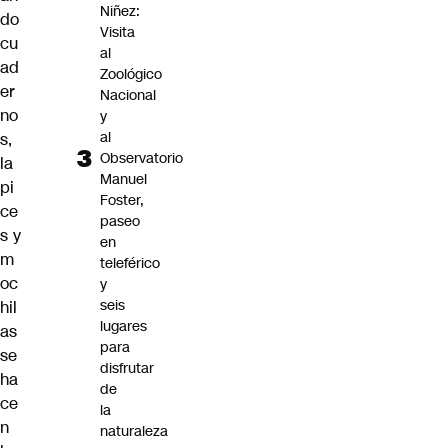
Niñez:
do
Visita
cu
al
ad
Zoológico
er
Nacional
no
y
al
s,
Observatorio
la
Manuel
pi
Foster,
ce
paseo
s y
en
m
teleférico
oc
y
seis
hil
lugares
as
para
se
disfrutar
ha
de
ce
la
n
naturaleza