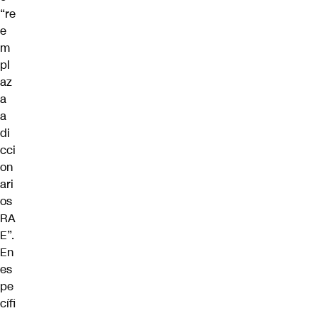
“re
e
m
pl
az
a
a
di
cci
on
ari
os
RA
E”.
En
es
pe
cífi