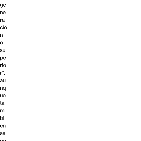
ge
ne
ra
ció
n
o
su
pe
rio
r”,
au
nq
ue
ta
m
bi
én
se
pu