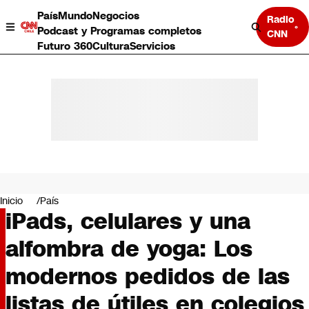
País
Mundo
Negocios
Radio
Podcast y Programas completos
CNN
Futuro 360
Cultura
Servicios
País
Mundo
Negocios
Inicio
País
iPads, celulares y una
Deportes
Programas completos
alfombra de yoga: Los
Cultura
Servicios
modernos pedidos de las
Bits
CNN Data
listas de útiles en colegios
CNN tiempo