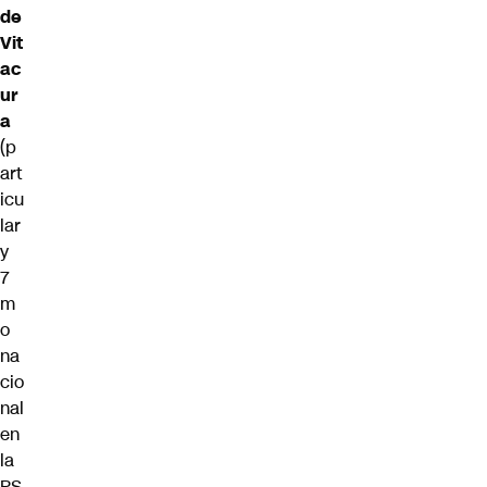
de
Vit
ac
ur
a
(p
art
icu
lar
y
7
m
o
na
cio
nal
en
la
PS