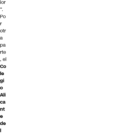
ior
“.
Po
r
otr
a
pa
rte
, el
Co
le
gi
o
Ali
ca
nt
e
de
l