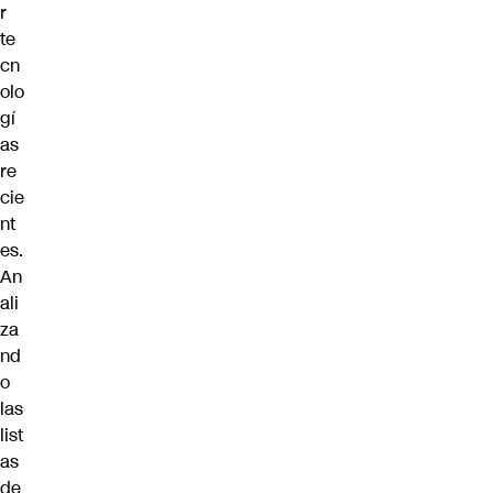
r
te
cn
olo
gí
as
re
cie
nt
es.
An
ali
za
nd
o
las
list
as
de