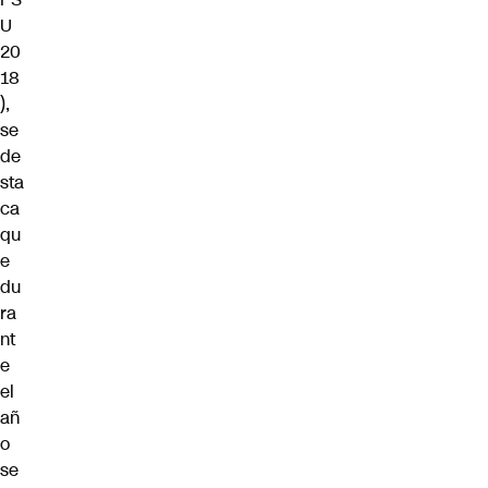
U
20
18
),
se
de
sta
ca
qu
e
du
ra
nt
e
el
añ
o
se