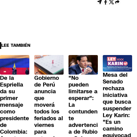
LEE TAMBIÉN
Mesa del
De la
Gobierno
"No
Senado
Espriella
de Perú
pueden
rechaza
da su
anuncia
limitarse a
iniciativa
primer
que
esperar":
que busca
mensaje
moverá
La
suspender
como
todos los
contunden
Ley Karin:
presidente
feriados al
te
"Es un
de
viernes
advertenci
camino
Colombia:
para
a de Rubio
equivocad