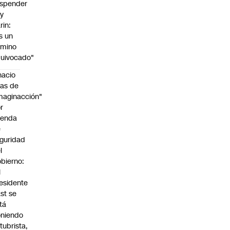
spender
y
rin:
s un
amino
uivocado"
nacio
as de
maginacción"
r
genda
e
guridad
l
bierno:
l
esidente
st se
tá
niendo
tubrista,