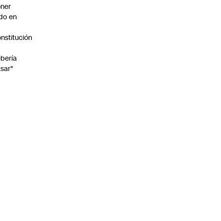
ner
do en
nstitución
o
bería
sar"