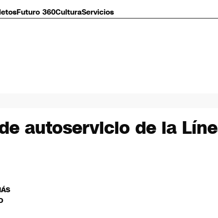
letos
Futuro 360
Cultura
Servicios
 autoservicio de la Líne
MÁS
O