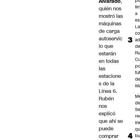
p
Alvarado
,
li
quién nos
a
mostró las
es
máquinas
L
de carga
co
autoservic
ad
io que
d
Ru
estarán
C
en todas
po
las
fu
estacione
de
s de la
is
Línea 6.
M
Rubén
de
nos
S
explicó
re
que ahí se
in
puede
q
comprar
b