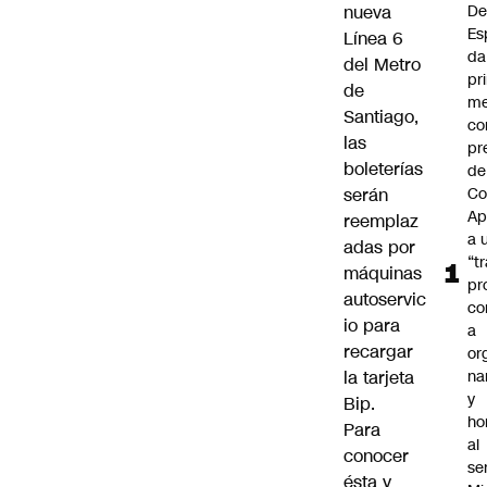
nueva
De
Es
Línea 6
da
del Metro
pr
de
me
Santiago
,
c
las
pr
boleterías
de
serán
Co
Ap
reemplaz
a 
adas por
“t
máquinas
pr
autoservic
co
io para
a
recargar
or
la tarjeta
na
y
Bip.
ho
Para
al
conocer
se
ésta y