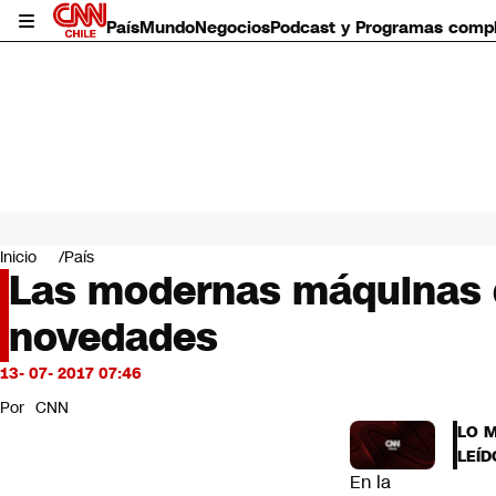
País
Mundo
Negocios
Podcast y Programas comp
País
Mundo
Inicio
País
Negocios
Las modernas máquinas de
Deportes
novedades
Programas completos
Cultura
Servicios
13- 07- 2017 07:46
Bits
Por
CNN
CNN Data
LO 
CNN tiempo
LEÍD
Futuro 360
En la
Opinión