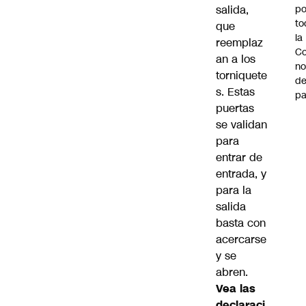
po
salida,
to
que
la
reemplaz
Co
an a los
n
torniquete
de
s. Estas
pa
puertas
se validan
para
entrar de
entrada, y
para la
salida
basta con
acercarse
y se
abren.
Vea las
declaraci