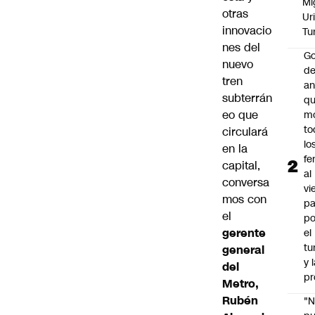
Mi
otras
Ur
innovacio
Tu
nes del
Go
nuevo
de
tren
an
subterrán
q
eo que
m
to
circulará
lo
en la
fe
capital,
al
conversa
vi
mos con
pa
el
po
gerente
el
tu
general
y 
del
pr
Metro,
Rubén
"