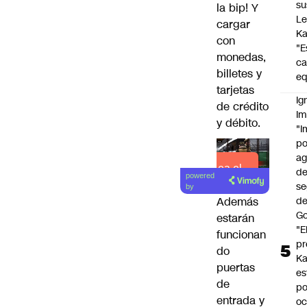
su
la bip! Y
Le
cargar
Ka
con
"E
monedas,
c
billetes y
eq
tarjetas
Ig
de crédito
Im
y débito.
"I
po
a
Lea el
d
powered
artículo
se
by
de
Además
Go
estarán
"E
funcionan
pr
do
Ka
puertas
es
de
po
entrada y
oc