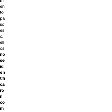
m
en
to
pa
só
es
o,
ell
os
no
se
id
en
tifi
ca
ro
n
co
m