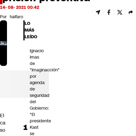
Futuro 360
14- 08- 2021 00:42
Opinión
Por
halfaro
LO
MÁS
LEÍDO
Ignacio
Imas
de
"Imaginacción"
por
agenda
de
seguridad
del
Gobierno:
"El
El
presidente
ca
Kast
so
se