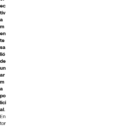
ec
tiv
a
m
en
te
sa
lió
de
un
ar
m
a
po
lici
al
.
En
tor