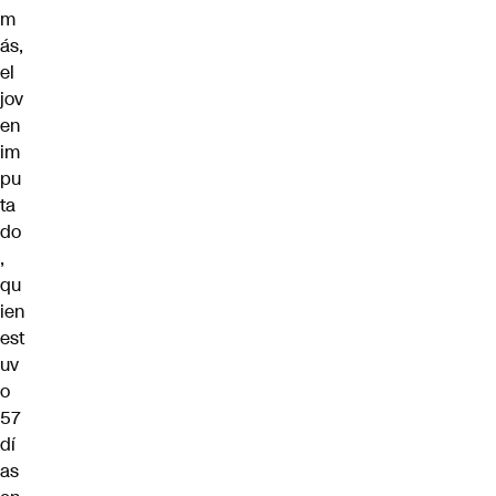
m
ás,
el
jov
en
im
pu
ta
do
,
qu
ien
est
uv
o
57
dí
as