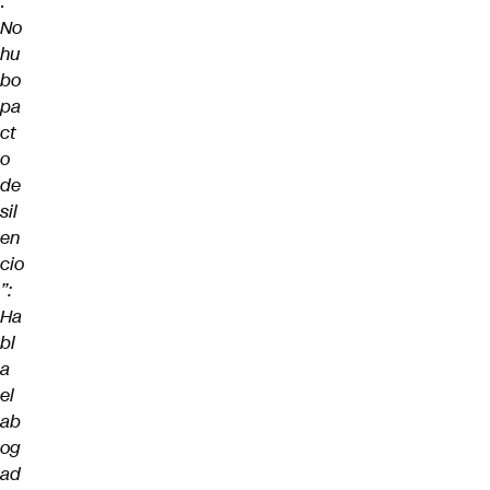
:
“
No
hu
bo
pa
ct
o
de
sil
en
cio
”:
Ha
bl
a
el
ab
og
ad