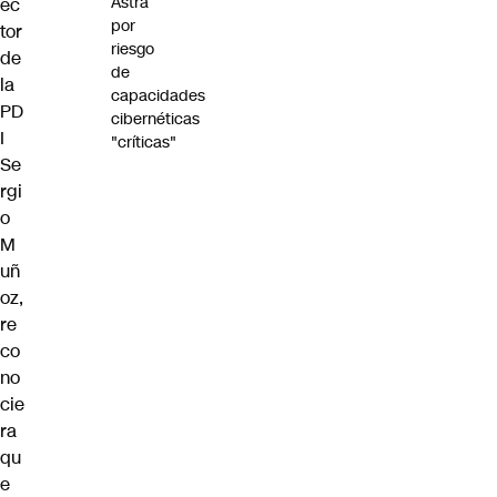
Astra
ec
por
tor
riesgo
de
de
la
capacidades
PD
cibernéticas
I
"críticas"
Se
rgi
o
M
uñ
oz,
re
co
no
cie
ra
qu
e