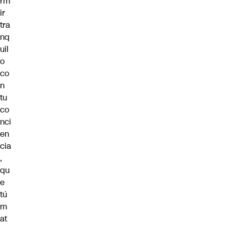
rm
ir
tra
nq
uil
o
co
n
tu
co
nci
en
cia
,
qu
e
tú
m
at