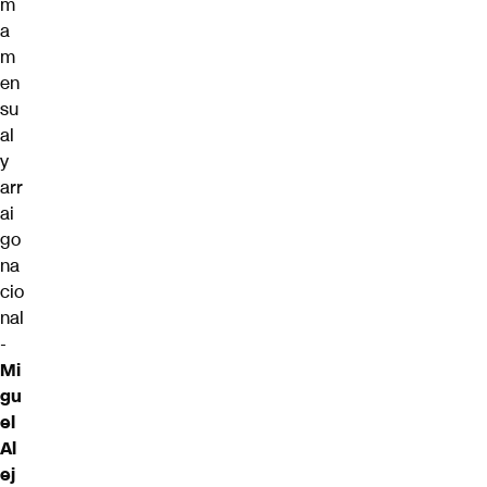
m
a
m
en
su
al
y
arr
ai
go
na
cio
nal
-
Mi
gu
el
Al
ej