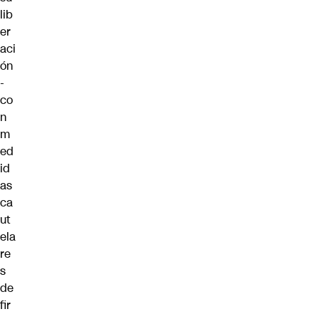
lib
er
aci
ón
-
co
n
m
ed
id
as
ca
ut
ela
re
s
de
fir