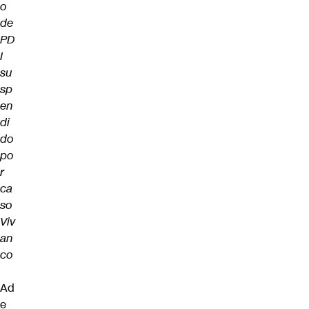
o
de
PD
I
su
sp
en
di
do
po
r
ca
so
Viv
an
co
Ad
e