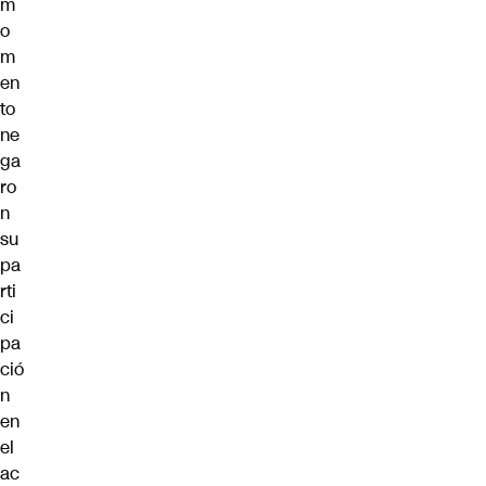
m
o
m
en
to
ne
ga
ro
n
su
pa
rti
ci
pa
ció
n
en
el
ac