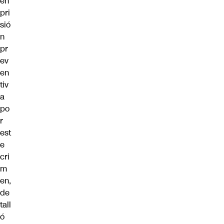
en
pri
sió
n
pr
ev
en
tiv
a
po
r
est
e
cri
m
en,
de
tall
ó