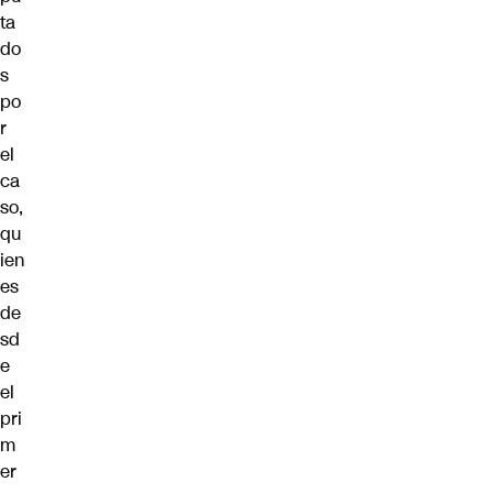
ta
do
s
po
r
el
ca
so,
qu
ien
es
de
sd
e
el
pri
m
er