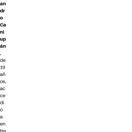
an
dr
o
Ca
ni
up
án
,
de
19
añ
os,
ac
ce
di
ó
a
en
tre