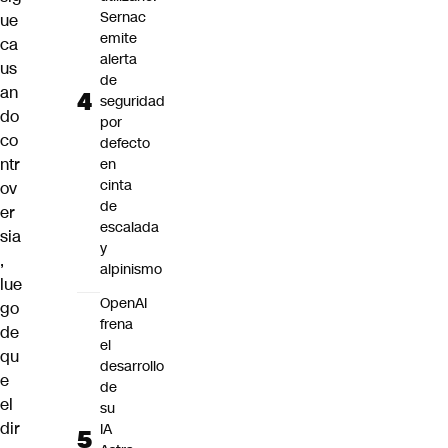
Sernac
ue
emite
ca
alerta
us
de
an
seguridad
do
por
co
defecto
ntr
en
cinta
ov
de
er
escalada
sia
y
,
alpinismo
lue
OpenAI
go
frena
de
el
qu
desarrollo
e
de
el
su
dir
IA