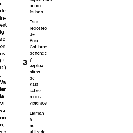
a
como
de
feriado
Inv
Tras
est
reposteo
ig
de
aci
Boric:
on
Gobierno
es
defiende
y
(P
explica
DI)
cifras
,
de
Va
Kast
ler
sobre
ia
robos
Vi
violentos
va
Llaman
nc
a
o
,
no
sig
utilizarlo: