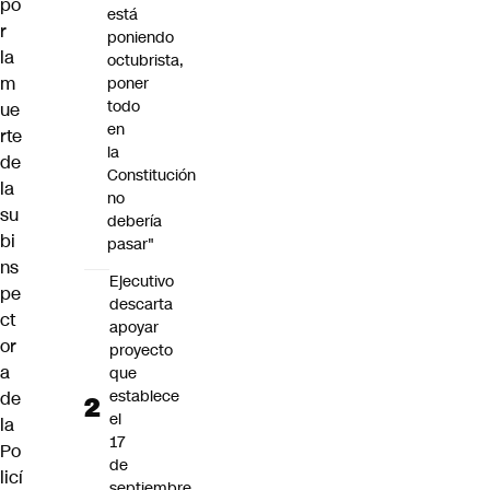
po
está
r
poniendo
la
octubrista,
m
poner
todo
ue
en
rte
la
de
Constitución
la
no
su
debería
bi
pasar"
ns
Ejecutivo
pe
descarta
ct
apoyar
or
proyecto
a
que
establece
de
el
la
17
Po
de
licí
septiembre