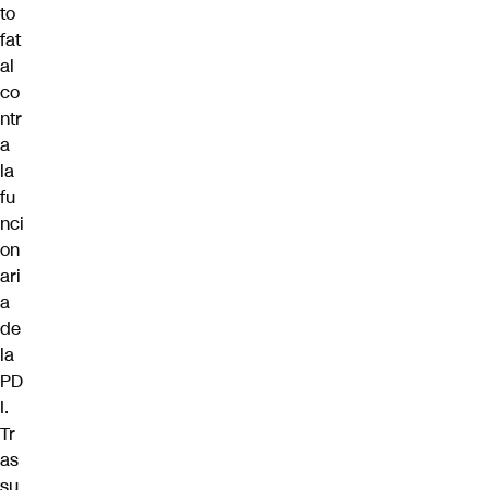
to
fat
al
co
ntr
a
la
fu
nci
on
ari
a
de
la
PD
I.
Tr
as
su