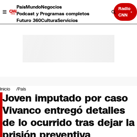
País
Mundo
Negocios
Radio
Podcast y Programas completos
CNN
Futuro 360
Cultura
Servicios
País
Mundo
Negocios
Inicio
País
Joven imputado por caso
Deportes
Programas completos
Vivanco entregó detalles
Cultura
Servicios
de lo ocurrido tras dejar la
Bits
CNN Data
prisión preventiva
CNN tiempo