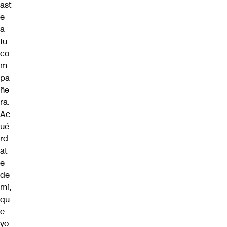
ast
e
a
tu
co
m
pa
ñe
ra.
Ac
ué
rd
at
e
de
mí,
qu
e
yo