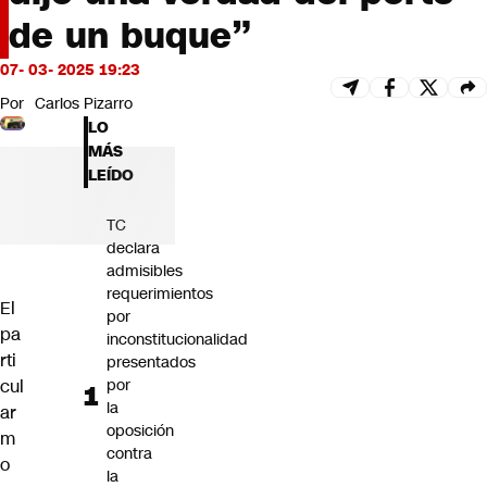
Futuro 360
de un buque”
Opinión
07- 03- 2025 19:23
Por
Carlos Pizarro
LO
MÁS
LEÍDO
TC
declara
admisibles
requerimientos
El
por
pa
inconstitucionalidad
rti
presentados
cul
por
la
ar
oposición
m
contra
o
la