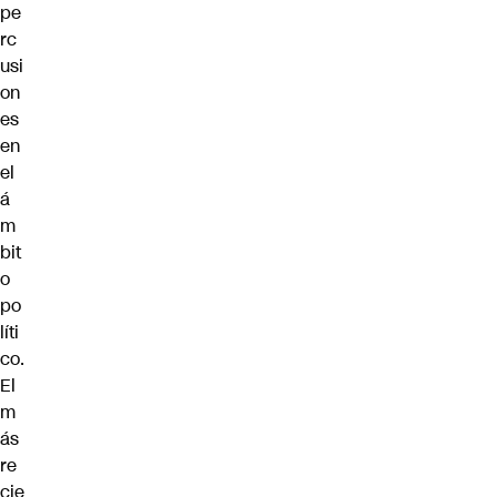
pe
rc
usi
on
es
en
el
á
m
bit
o
po
líti
co.
El
m
ás
re
cie