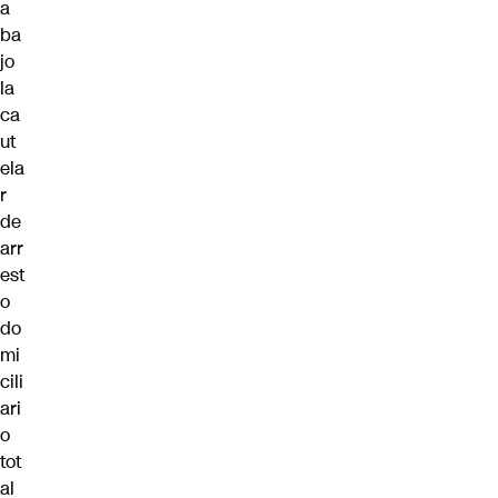
a
ba
jo
la
ca
ut
ela
r
de
arr
est
o
do
mi
cili
ari
o
tot
al