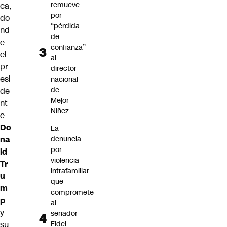
remueve
ca,
por
do
“pérdida
nd
de
e
confianza”
el
al
pr
director
esi
nacional
de
de
Mejor
nt
Niñez
e
Do
La
na
denuncia
por
ld
violencia
Tr
intrafamiliar
u
que
m
compromete
p
al
y
senador
su
Fidel