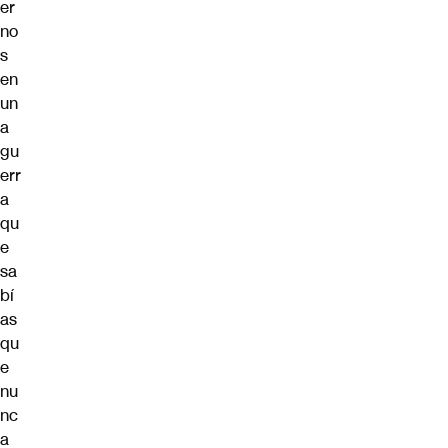
er
no
s
en
un
a
gu
err
a
qu
e
sa
bí
as
qu
e
nu
nc
a