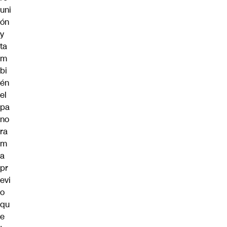
uni
ón
y
ta
m
bi
én
el
pa
no
ra
m
a
pr
evi
o
qu
e