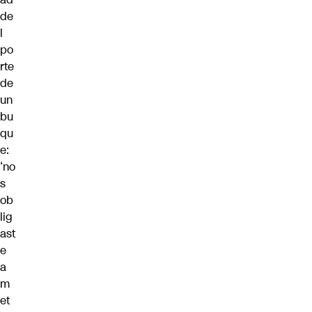
de
l
po
rte
de
un
bu
qu
e:
‘no
s
ob
lig
ast
e
a
m
et