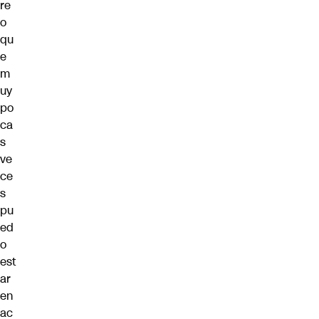
re
o
qu
e
m
uy
po
ca
s
ve
ce
s
pu
ed
o
est
ar
en
ac