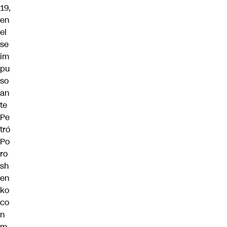
19,
en
el
se
im
pu
so
an
te
Pe
tró
Po
ro
sh
en
ko
co
n
m