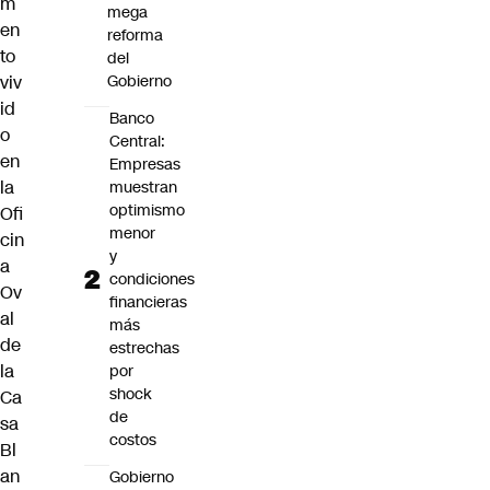
m
mega
en
reforma
to
del
viv
Gobierno
id
Banco
o
Central:
en
Empresas
la
muestran
optimismo
Ofi
menor
cin
y
a
condiciones
Ov
financieras
al
más
de
estrechas
la
por
shock
Ca
de
sa
costos
Bl
an
Gobierno