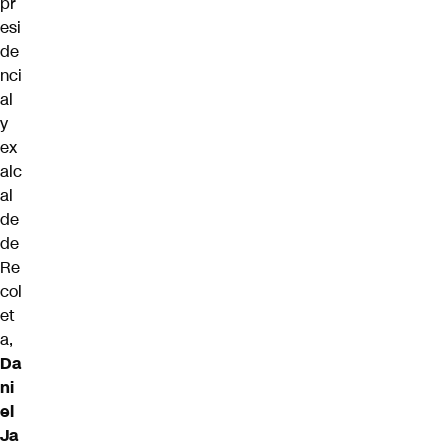
pr
esi
de
nci
al
y
ex
alc
al
de
de
Re
col
et
a,
Da
ni
el
Ja