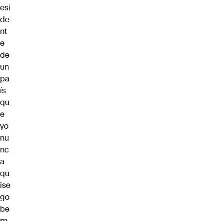
esi
de
nt
e
de
un
pa
ís
qu
e
yo
nu
nc
a
qu
ise
go
be
rn