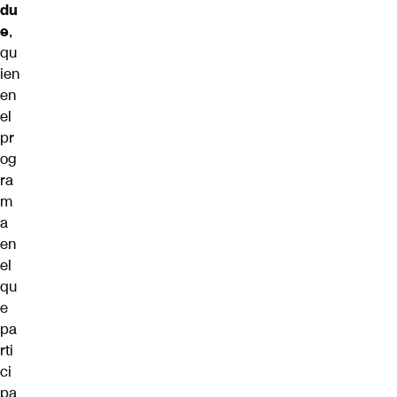
du
e
,
qu
ien
en
el
pr
og
ra
m
a
en
el
qu
e
pa
rti
ci
pa