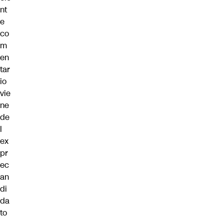
nt
e
co
m
en
tar
io
vie
ne
de
l
ex
pr
ec
an
di
da
to