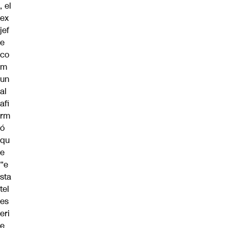
, el
ex
jef
e
co
m
un
al
afi
rm
ó
qu
e
“e
sta
tel
es
eri
e