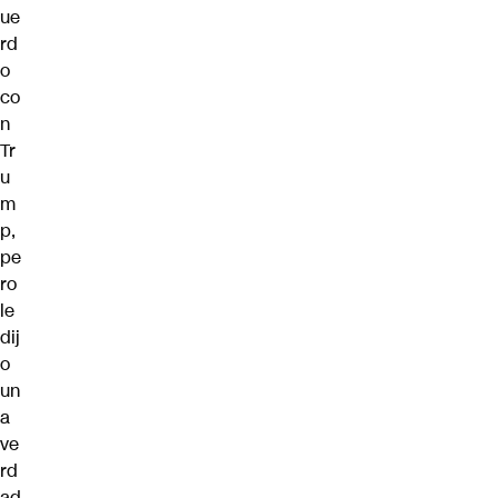
ue
rd
o
co
n
Tr
u
m
p,
pe
ro
le
dij
o
un
a
ve
rd
ad