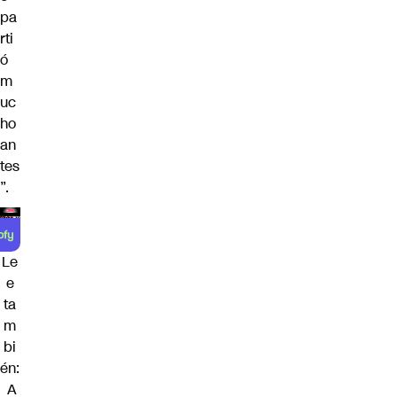
pa
rti
ó
m
uc
ho
an
tes
”.
Le
e
ta
m
bi
én:
A