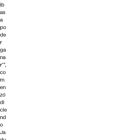
ib
as
a
po
de
r
ga
na
r'”,
co
m
en
zó
di
cie
nd
o
Ja
du