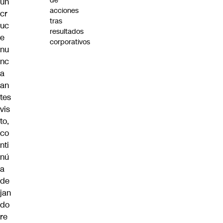
de
un
acciones
cr
tras
uc
resultados
e
corporativos
nu
nc
a
an
tes
vis
to
,
co
nti
nú
a
de
jan
do
re