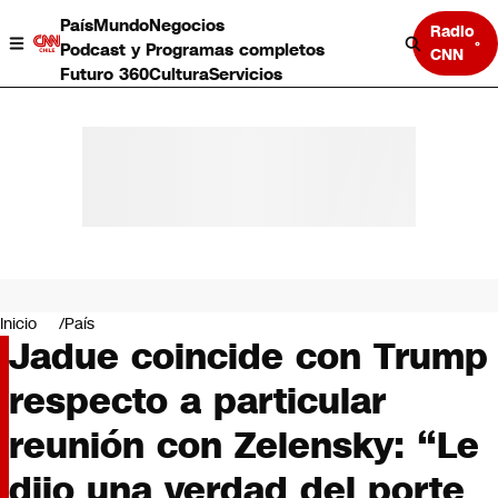
País
Mundo
Negocios
Radio
Podcast y Programas completos
CNN
Futuro 360
Cultura
Servicios
País
Mundo
Negocios
Inicio
País
Jadue coincide con Trump
Deportes
Programas completos
respecto a particular
Cultura
Servicios
reunión con Zelensky: “Le
Bits
CNN Data
dijo una verdad del porte
CNN tiempo