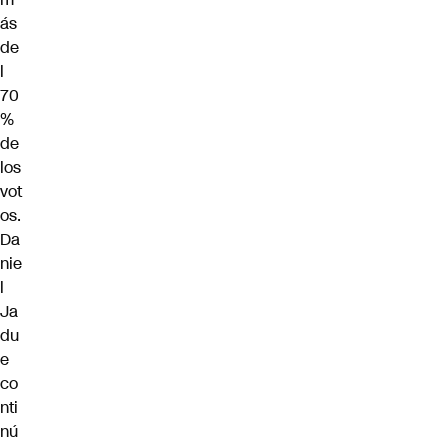
ás
de
l
70
%
de
los
vot
os.
Da
nie
l
Ja
du
e
co
nti
nú