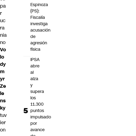
Espinoza
pa
(PS):
r
Fiscalía
uc
investiga
ra
acusación
nia
de
no
agresión
Vo
física
lo
IPSA
dy
abre
m
al
yr
alza
y
Ze
supera
le
los
ns
11.300
ky
puntos
tuv
impulsado
ier
por
on
avance