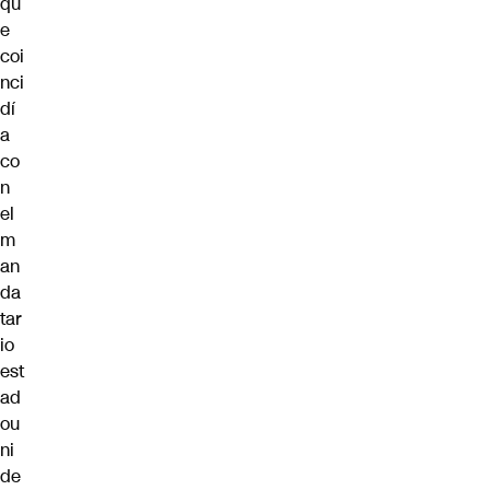
qu
e
coi
nci
dí
a
co
n
el
m
an
da
tar
io
est
ad
ou
ni
de