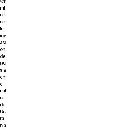
ter
mi
nó
en
la
inv
asi
ón
de
Ru
sia
en
el
est
e
de
Uc
ra
nia