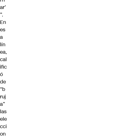
ar'
”.
En
es
a
lín
ea,
cal
ific
ó
de
“b
ruj
a”
las
ele
cci
on