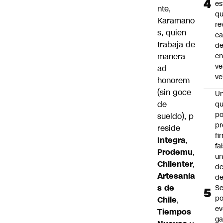
es
nte,
q
Karamano
re
s, quien
ca
trabaja de
d
manera
e
ve
ad
ve
honorem
(sin goce
U
de
qu
po
sueldo), p
pr
reside
fi
Integra
,
fa
Prodemu
,
u
Chilenter
,
de
Artesanía
de
s
de
Se
po
Chile
,
ev
Tiempos
ga