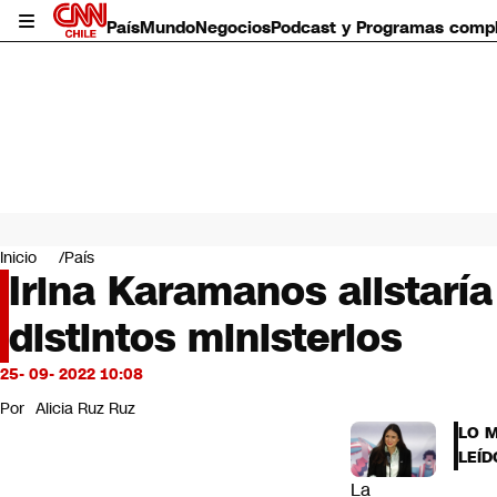
País
Mundo
Negocios
Podcast y Programas comp
País
Mundo
Inicio
País
Negocios
Irina Karamanos alistarí
Deportes
distintos ministerios
Programas completos
Cultura
Servicios
25- 09- 2022 10:08
Bits
Por
Alicia Ruz Ruz
CNN Data
LO 
CNN tiempo
LEÍD
Futuro 360
La
Opinión