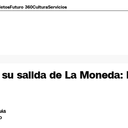
letos
Futuro 360
Cultura
Servicios
a su salida de La Moneda:
MÁS
O