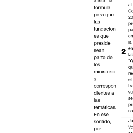
alistar la
al
fórmula
Go
para que
2
las
pr
fundacion
pa
es que
en
la
preside
em
sean
la
parte de
“
los
q
ministerio
re
s
el
correspon
tr
vu
dientes a
se
las
pr
temáticas.
na
En ese
Ju
sentido,
V
por