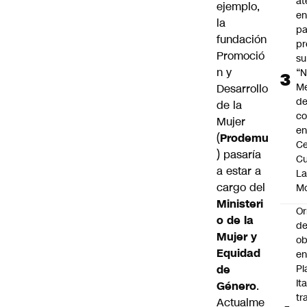
at
ejemplo,
en
la
pa
fundación
pr
Promoció
su
n y
“N
M
Desarrollo
de
de la
co
Mujer
en
(
Prodemu
Ce
) pasaría
Cu
a estar a
L
cargo del
M
Ministeri
Or
o de la
de
Mujer y
ob
Equidad
e
de
Pl
Ita
Género
.
tr
Actualme