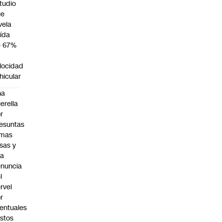
tudio
ue
vela
ída
e 67%
n
locidad
hicular
na
erella
r
esuntas
rmas
lsas y
na
nuncia
l
rvel
r
entuales
stos