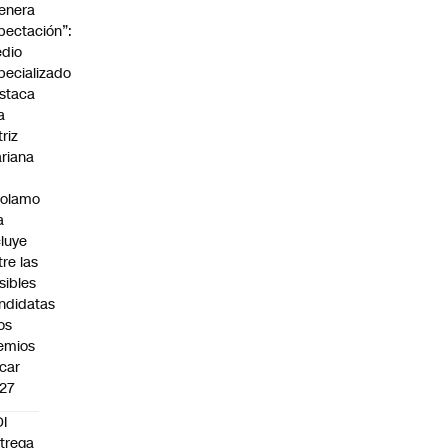
enera
pectación”:
dio
pecializado
staca
a
triz
riana
rolamo
a
cluye
tre las
sibles
ndidatas
los
emios
car
27
I
trega