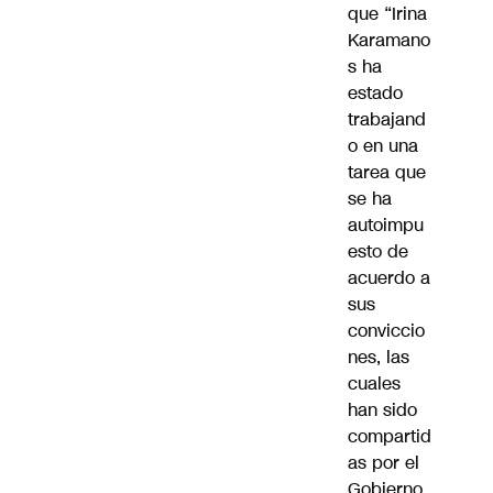
que “Irina
Karamano
s ha
estado
trabajand
o en una
tarea que
se ha
autoimpu
esto de
acuerdo a
sus
conviccio
nes, las
cuales
han sido
compartid
as por el
Gobierno.