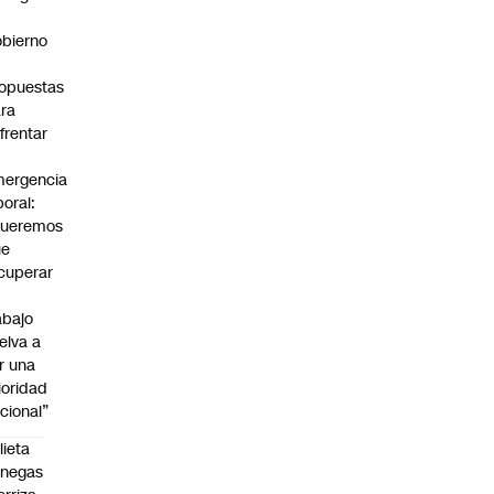
bierno
0
opuestas
ra
frentar
ergencia
boral:
Queremos
ue
cuperar
abajo
elva a
r una
ioridad
cional”
lieta
enegas