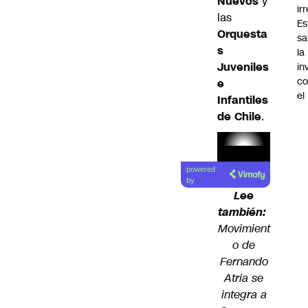
Nuevos
y
ir
las
Es
Orquesta
sa
s
la
Juveniles
in
co
e
el
Infantiles
de Chile
.
Lea el
powered
artículo
by
Lee
también:
Movimient
o de
Fernando
Atria se
integra a