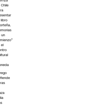
erriza
 Chile
ra
esentar
 libro
orteña.
emorias
 un
mienzo”
 el
ntro
ltural
a
oneda
rego
fiende
ras
n
aza
lia
as