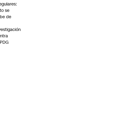
regulares:
to se
be de
vestigación
ntra
 PDG