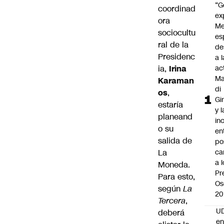
“G
coordinad
ex
ora
Me
sociocultu
es
ral de la
de
Presidenc
a l
ia,
Irina
ac
Ma
Karaman
di
os
,
Gi
estaría
y l
planeand
in
o su
en
salida de
po
La
ca
a 
Moneda.
Pr
Para esto,
Os
según
La
20
Tercera
,
UD
deberá
en