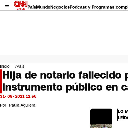
País
Mundo
Negocios
Podcast y Programas comp
País
Mundo
Inicio
País
Negocios
Hija de notario fallecido
Deportes
instrumento público en 
Programas completos
Cultura
Servicios
31- 08- 2021 12:56
Bits
Por
Paula Aguilera
CNN Data
LO 
CNN tiempo
LEÍD
Futuro 360
Opinión