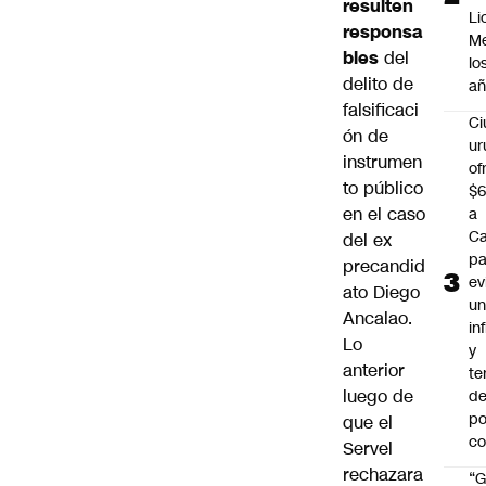
resulten
Li
responsa
Me
bles
del
lo
delito de
añ
falsificaci
C
ón de
ur
instrumen
of
to público
$6
en el caso
a
Ca
del ex
pa
precandid
ev
ato Diego
u
Ancalao.
in
Lo
y
anterior
te
luego de
de
po
que el
c
Servel
rechazara
“G