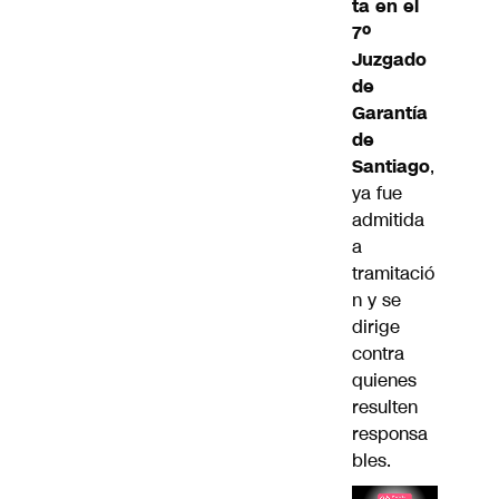
ta en el
7º
Juzgado
de
Garantía
de
Santiago
,
ya fue
admitida
a
tramitació
n y se
dirige
contra
quienes
resulten
responsa
bles.