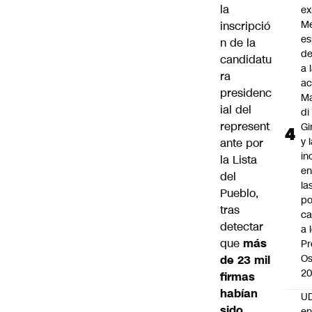
la
ex
M
inscripció
es
n de la
de
candidatu
a 
ra
ac
presidenc
Ma
ial del
di
represent
Gi
y 
ante por
in
la Lista
en
del
la
Pueblo,
po
tras
ca
detectar
a 
que
más
Pr
Os
de 23 mil
2
firmas
habían
UD
sido
en