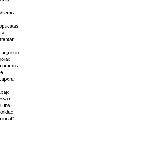
bierno
0
opuestas
ra
frentar
ergencia
boral:
Queremos
ue
cuperar
abajo
elva a
r una
ioridad
cional”