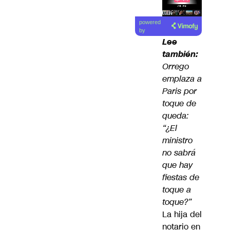
Lea el
powered
artículo
by
Lee
también:
Orrego
emplaza a
Paris por
toque de
queda:
“¿El
ministro
no sabrá
que hay
fiestas de
toque a
toque?”
La hija del
notario en