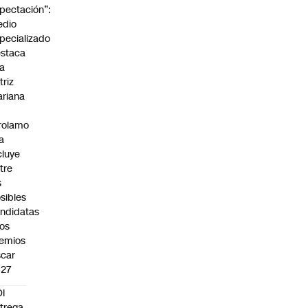
pectación”:
edio
pecializado
staca
la
triz
riana
rolamo
la
cluye
tre
s
sibles
ndidatas
los
emios
car
027
I
trega