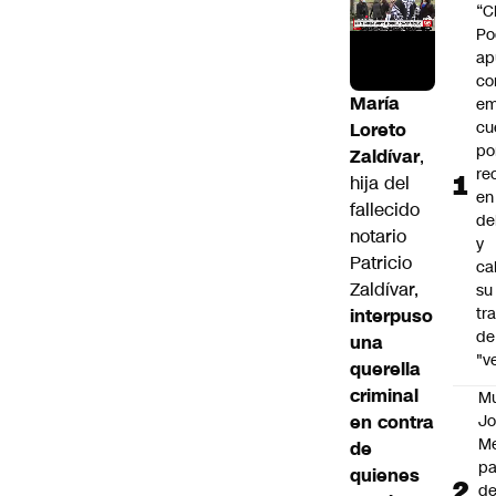
“C
Po
ap
co
María
em
cu
Loreto
po
Zaldívar
,
re
hija del
en
fallecido
de
notario
y
Patricio
cal
Zaldívar,
su
tr
interpuso
de
una
"v
querella
criminal
M
en contra
Jo
Me
de
p
quienes
d