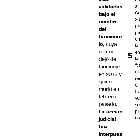
validadas
al
Go
bajo el
2
nombre
pr
del
pa
funcionar
en
io
, cuya
la
notaría
em
dejó de
la
“
funcionar
q
en 2018 y
re
quien
el
murió en
tr
febrero
vu
pasado.
se
La acción
pr
na
judicial
fue
interpues