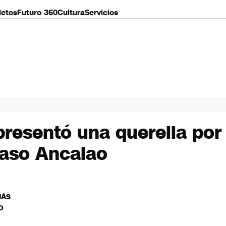
letos
Futuro 360
Cultura
Servicios
 presentó una querella por 
caso Ancalao
MÁS
O