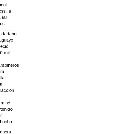
onel
ssi, a
s 68
os
iudadano
uguayo
reció
0 mil
rabineros
ra
itar
na
fracción
rminó
tenido
r
ohecho
enera