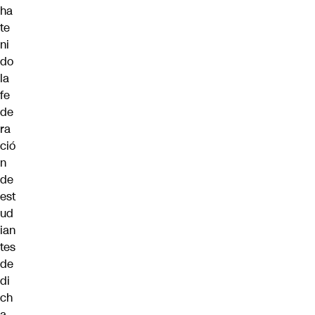
ha
te
ni
do
la
fe
de
ra
ció
n
de
est
ud
ian
tes
de
di
ch
a