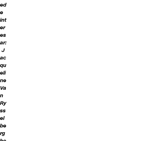
ed
e
int
er
es
ar:
J
ac
qu
eli
ne
Va
n
Ry
ss
el
be
rg
he