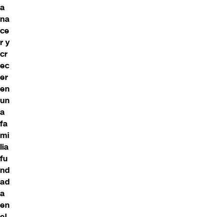
a
na
ce
r y
cr
ec
er
en
un
a
fa
mi
lia
fu
nd
ad
a
en
el