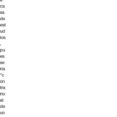
ca
sa
de
est
ud
ios
,
pu
es
se
ría
“c
on
tra
rio
al
de
un