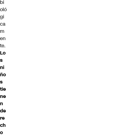
bi
oló
gi
ca
m
en
te.
Lo
s
ni
ño
s
tie
ne
n
de
re
ch
o