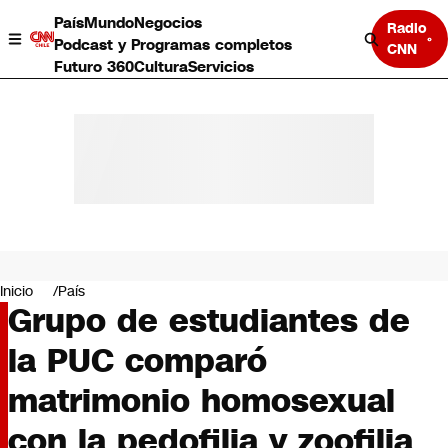
País
Mundo
Negocios
Radio
Podcast y Programas completos
CNN
Futuro 360
Cultura
Servicios
País
Mundo
Negocios
Inicio
País
Grupo de estudiantes de
Deportes
Programas completos
la PUC comparó
Cultura
Servicios
matrimonio homosexual
Bits
CNN Data
con la pedofilia y zoofilia
CNN tiempo