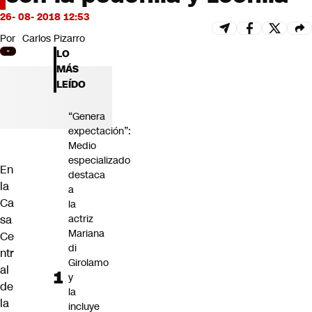
Futuro 360
26- 08- 2018 12:53
Opinión
Por
Carlos Pizarro
LO
MÁS
LEÍDO
“Genera
expectación”:
Medio
especializado
En
destaca
la
a
Ca
la
sa
actriz
Mariana
Ce
di
ntr
Girolamo
al
y
de
la
la
incluye