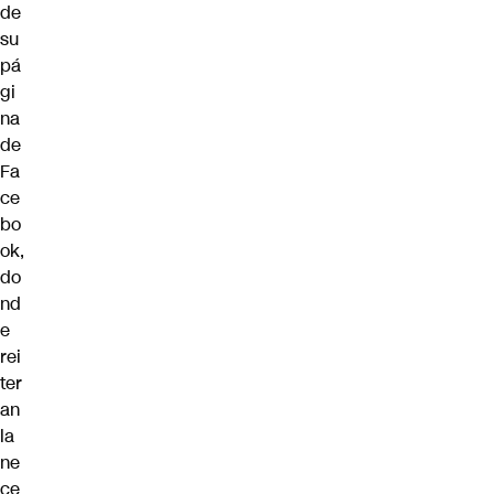
de
su
pá
gi
na
de
Fa
ce
bo
ok
,
do
nd
e
rei
ter
an
la
ne
ce