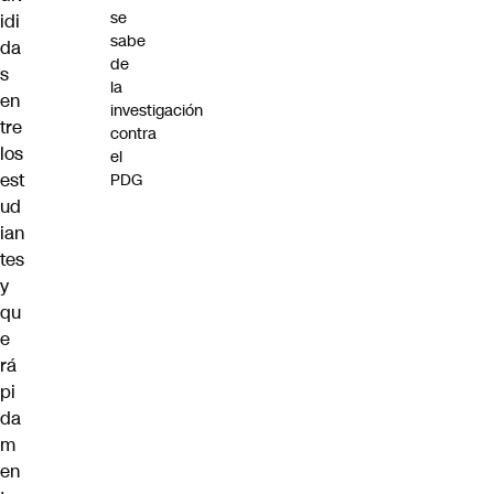
se
idi
sabe
da
de
s
la
en
investigación
tre
contra
los
el
est
PDG
ud
ian
tes
y
qu
e
rá
pi
da
m
en