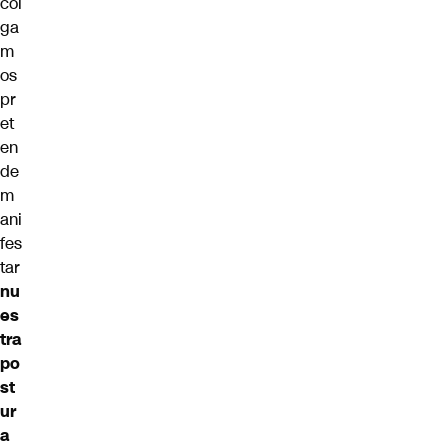
col
ga
m
os
pr
et
en
de
m
ani
fes
tar
nu
es
tra
po
st
ur
a