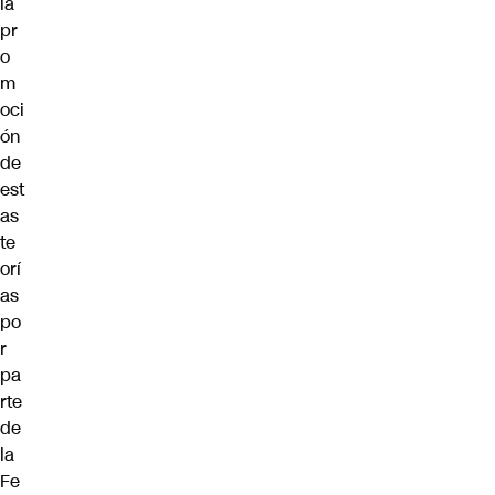
la
pr
o
m
oci
ón
de
est
as
te
orí
as
po
r
pa
rte
de
la
Fe