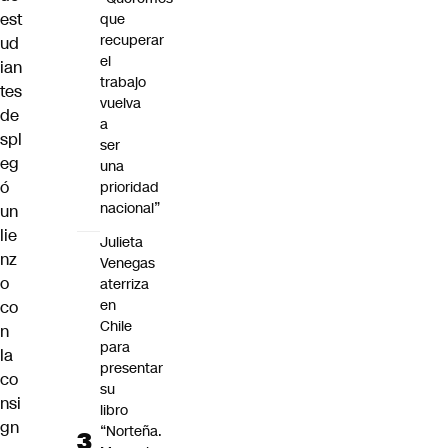
est
que
recuperar
ud
el
ian
trabajo
tes
vuelva
de
a
spl
ser
eg
una
ó
prioridad
nacional”
un
lie
Julieta
nz
Venegas
o
aterriza
en
co
Chile
n
para
la
presentar
co
su
nsi
libro
gn
“Norteña.