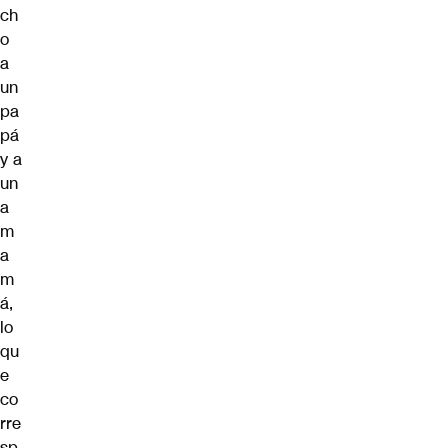
ch
o
a
un
pa
pá
y a
un
a
m
a
m
á,
lo
qu
e
co
rre
sp