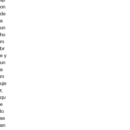
on
de
a
un
ho
m
br
e y
un
a
m
uje
r,
qu
e
lo
se
an