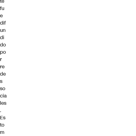
te
fu
e
dif
un
di
do
po
r
re
de
s
so
cia
les
.
Es
to
m