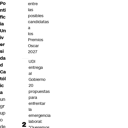
Po
entre
nti
las
posibles
fic
candidatas
ia
a
Un
los
iv
Premios
er
Oscar
si
2027
da
UDI
d
entrega
Ca
al
tól
Gobierno
ic
20
propuestas
a
para
un
enfrentar
gr
la
up
emergencia
o
laboral:
de
“Queremos