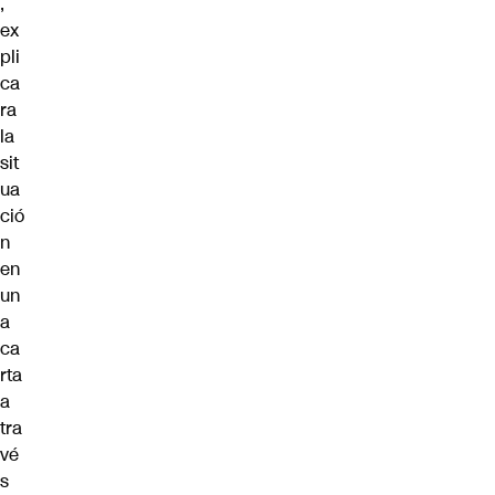
,
ex
pli
ca
ra
la
sit
ua
ció
n
en
un
a
ca
rta
a
tra
vé
s