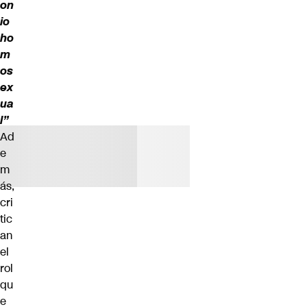
on
io
ho
m
os
ex
ua
l”
Ad
e
m
ás,
cri
tic
an
el
rol
qu
e