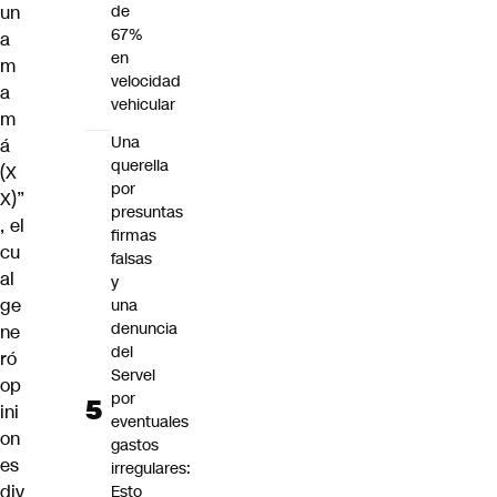
un
de
67%
a
en
m
velocidad
a
vehicular
m
Una
á
querella
(X
por
X)”
presuntas
, el
firmas
cu
falsas
al
y
ge
una
denuncia
ne
del
ró
Servel
op
por
ini
eventuales
on
gastos
es
irregulares:
div
Esto