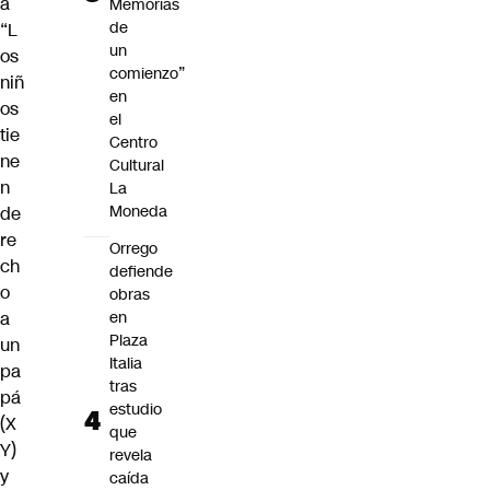
a
Memorias
de
“L
un
os
comienzo”
niñ
en
os
el
tie
Centro
ne
Cultural
n
La
Moneda
de
re
Orrego
ch
defiende
o
obras
a
en
Plaza
un
Italia
pa
tras
pá
estudio
(X
que
Y)
revela
y
caída