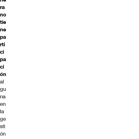
ra
no
tie
ne
pa
rti
ci
pa
ci
ón
al
gu
na
en
la
ge
sti
ón