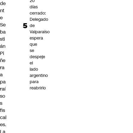
20
de
días
nt
cerrado:
e
Delegado
Se
de
ba
Valparaíso
espera
sti
que
án
se
Pi
despeje
ñe
el
ra
lado
a
argentino
pa
para
reabrirlo
raí
so
s
fis
cal
es.
La