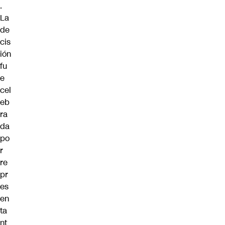
.
La
de
cis
ión
fu
e
cel
eb
ra
da
po
r
re
pr
es
en
ta
nt