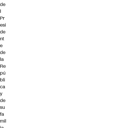
de
l
Pr
esi
de
nt
e
de
la
Re
pú
bli
ca
y
de
su
fa
mil
ia