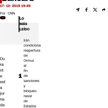
Futuro 360
17- 12- 2019 19:49
Opinión
Por
CNN
LO
MÁS
LEÍDO
Irán
condiciona
reapertura
de
Du
Ormuz
ra
al
nt
fin
e
de
sanciones
est
y
a
bloqueo
jor
naval
na
de
da
Estados