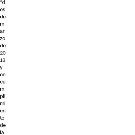
“d
es
de
m
ar
zo
de
20
18,
y
en
cu
m
pli
mi
en
to
de
la