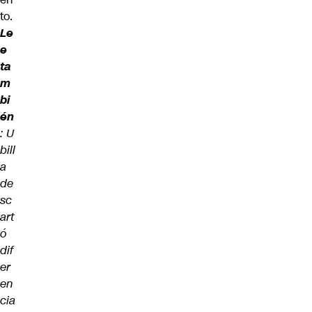
to.
Le
e
ta
m
bi
én
:
U
bill
a
de
sc
art
ó
dif
er
en
cia