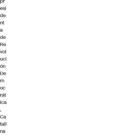
pr
esi
de
nt
a
de
Re
vol
uci
ón
De
m
oc
rát
ica
,
Ca
tali
na