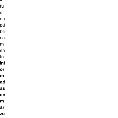
fu
er
on
pú
bli
ca
m
en
te
inf
or
m
ad
as
en
m
ar
zo