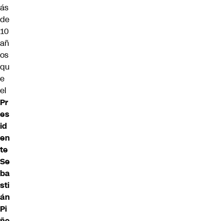
ás
de
10
añ
os
qu
e
el
Pr
es
id
en
te
Se
ba
sti
án
Pi
ñe