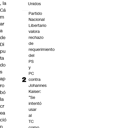
, la
Unidos
Cá
Partido
m
Nacional
ar
Libertario
a
valora
de
rechazo
de
Di
requerimiento
pu
del
ta
PS
do
y
s
PC
ap
contra
ro
Johannes
Kaiser:
bó
“Se
la
intentó
cr
usar
ea
al
ció
TC
n
como