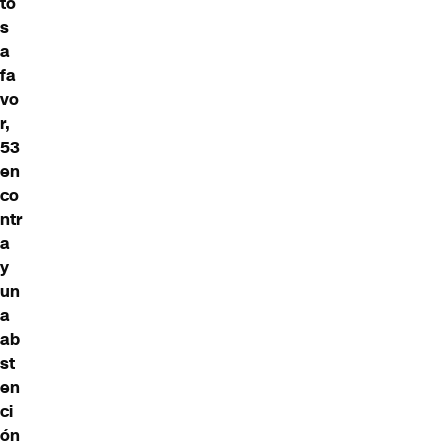
to
s
a
fa
vo
r,
53
en
co
ntr
a
y
un
a
ab
st
en
ci
ón