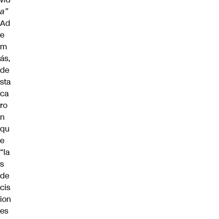
a”
Ad
e
m
ás,
de
sta
ca
ro
n
qu
e
“la
s
de
cis
ion
es