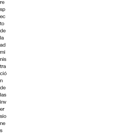
re
sp
ec
to
de
la
ad
mi
nis
tra
ció
n
de
las
inv
er
sio
ne
s