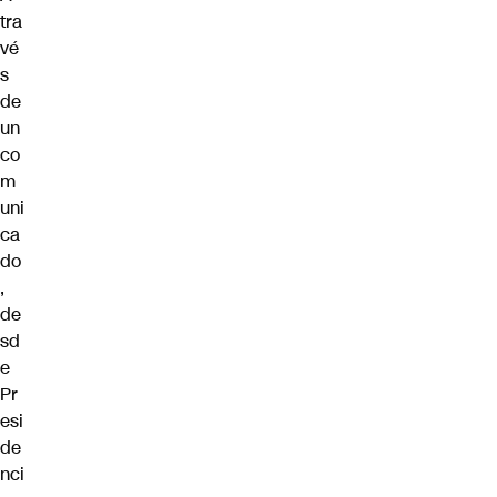
tra
vé
s
de
un
co
m
uni
ca
do
,
de
sd
e
Pr
esi
de
nci