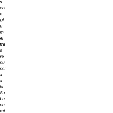
s
co
n
Bl
u
m
el
tra
s
re
nu
nci
a
a
la
Su
bs
ec
ret