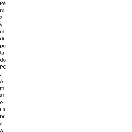
Pé
re
z,
y
el
di
pu
ta
do
PC
,
A
m
ar
o
La
br
a.
A