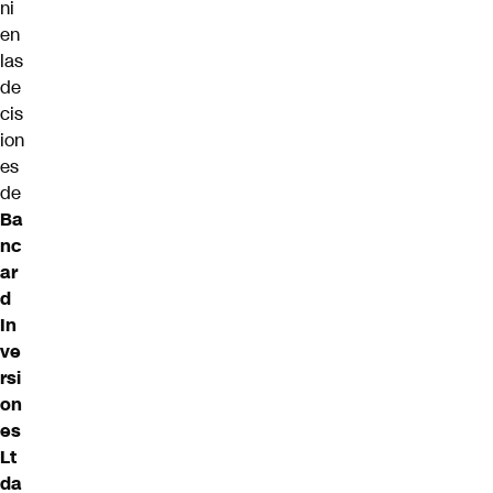
ni
en
las
de
cis
ion
es
de
Ba
nc
ar
d
In
ve
rsi
on
es
Lt
da