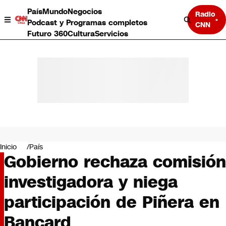
País
Mundo
Negocios
Radio
Podcast y Programas completos
CNN
Futuro 360
Cultura
Servicios
País
Mundo
Negocios
Inicio
País
Gobierno rechaza comisión
Deportes
Programas completos
investigadora y niega
Cultura
Servicios
participación de Piñera en
Bits
CNN Data
Bancard
CNN tiempo