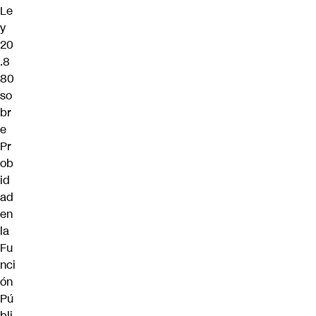
Le
y
20
.8
80
so
br
e
Pr
ob
id
ad
en
la
Fu
nci
ón
Pú
bli