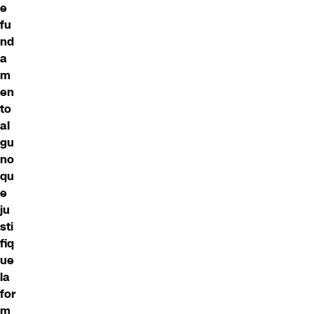
e
fu
nd
a
m
en
to
al
gu
no
qu
e
ju
sti
fiq
ue
la
for
m