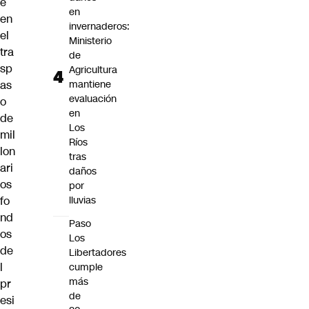
e
en
en
invernaderos:
el
Ministerio
tra
de
sp
Agricultura
as
mantiene
evaluación
o
en
de
Los
mil
Ríos
lon
tras
ari
daños
os
por
fo
lluvias
nd
Paso
os
Los
de
Libertadores
l
cumple
más
pr
de
esi