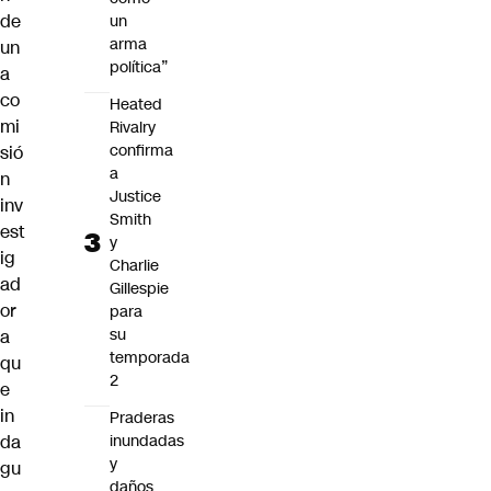
de
un
arma
un
política”
a
co
Heated
mi
Rivalry
confirma
sió
a
n
Justice
inv
Smith
est
y
ig
Charlie
ad
Gillespie
or
para
su
a
temporada
qu
2
e
in
Praderas
da
inundadas
y
gu
daños