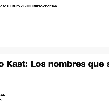
letos
Futuro 360
Cultura
Servicios
 Kast: Los nombres que s
MÁS
O