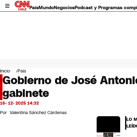
País
Mundo
Negocios
Podcast y Programas comp
País
Mundo
Inicio
País
Negocios
Gobierno de José Antonio
Deportes
gabinete
Programas completos
Cultura
Servicios
16- 12- 2025 14:32
Bits
Por
Valentina Sánchez Cárdenas
CNN Data
LO 
CNN tiempo
LEÍD
Futuro 360
Opinión