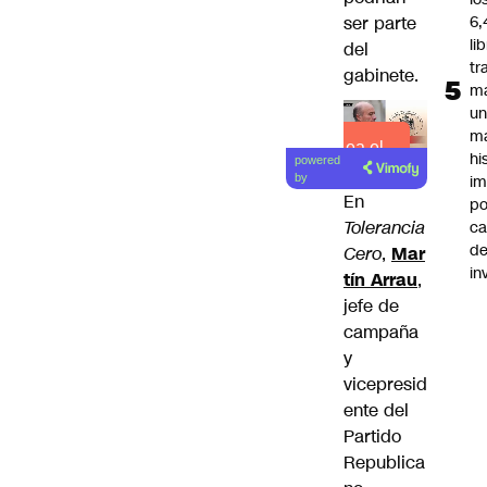
ser parte
6,
li
del
tr
gabinete.
m
u
m
Lea el
hi
powered
artículo
by
im
En
po
Tolerancia
ca
d
Cero
,
Mar
in
tín Arrau
,
jefe de
campaña
y
vicepresid
ente del
Partido
Republica