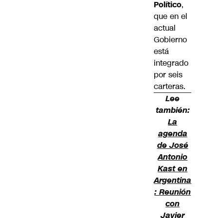
Político
,
que en el
actual
Gobierno
está
integrado
por seis
carteras.
Lee
también:
La
agenda
de José
Antonio
Kast en
Argentina
: Reunión
con
Javier