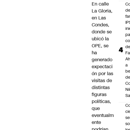
En calle
Co
de
La Gloria,
fa
en Las
IP
Condes,
in
donde se
pa
ubicó la
c
OPE, se
d
ha
Fa
A
generado
a
expectaci
be
ón por las
d
visitas de
Co
distintas
Ni
figuras
S
políticas,
C
que
ci
eventualm
s
ente
so
podrían
lo