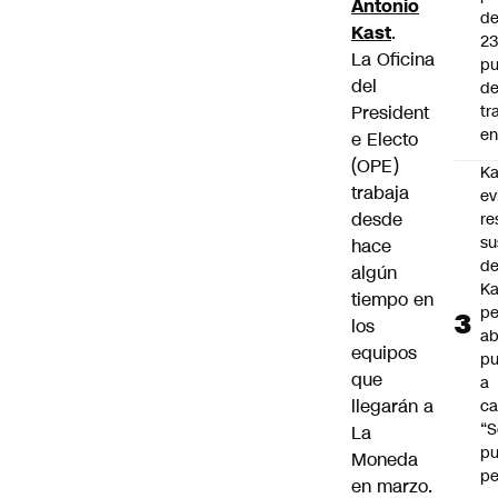
Antonio
d
Kast
.
2
La Oficina
pu
del
d
President
tr
en
e Electo
(OPE)
Ka
trabaja
ev
desde
re
su
hace
de
algún
Ka
tiempo en
pe
los
ab
equipos
pu
que
a
llegarán a
ca
“S
La
p
Moneda
pe
en marzo.