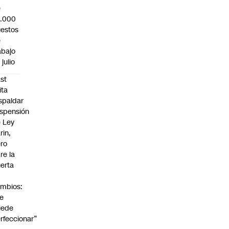
e
3.000
estos
e
abajo
 julio
st
ita
spaldar
spensión
 Ley
rin,
ro
re la
erta
mbios:
e
uede
rfeccionar”