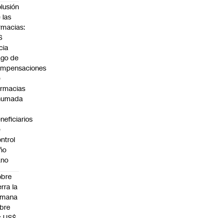
lusión
 las
rmacias:
S
icia
go de
ompensaciones
e
rmacias
humada
neficiarios
e
ntrol
ño
ano
obre
erra la
emana
bre
s US$