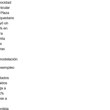
locidad
hicular
 Plaza
quedano
yó un
% en
ra
nta
as
ras
modelación
esempleo
n
tados
idos
ja a
1%
se a
rdida