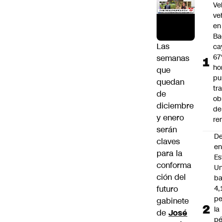
Ve
ve
en
Ba
Las
ca
67
semanas
ho
que
pu
quedan
tr
de
ob
diciembre
de
y enero
re
serán
D
claves
e
para la
Es
conforma
Un
ción del
ba
futuro
4,
pe
gabinete
la
de
José
pé