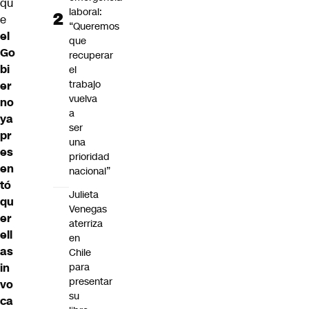
qu
laboral:
e
“Queremos
el
que
Go
recuperar
bi
el
trabajo
er
vuelva
no
a
ya
ser
pr
una
es
prioridad
en
nacional”
tó
Julieta
qu
Venegas
er
aterriza
ell
en
as
Chile
in
para
presentar
vo
su
ca