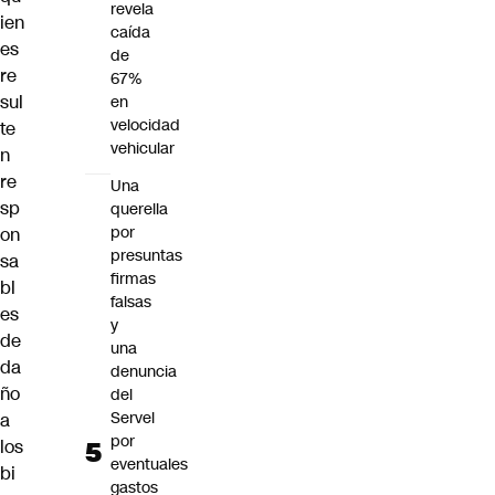
revela
ien
caída
es
de
re
67%
sul
en
velocidad
te
vehicular
n
re
Una
sp
querella
por
on
presuntas
sa
firmas
bl
falsas
es
y
de
una
da
denuncia
ño
del
Servel
a
por
los
eventuales
bi
gastos