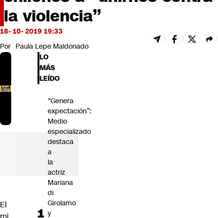
Futuro 360
la violencia”
Opinión
18- 10- 2019 19:33
Por
Paula Lepe Maldonado
LO
MÁS
LEÍDO
“Genera
expectación”:
Medio
especializado
destaca
a
la
actriz
Mariana
di
Girolamo
El
y
mi