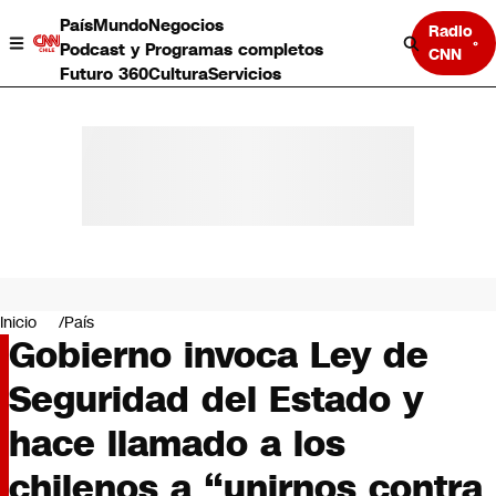
País
Mundo
Negocios
Radio
Podcast y Programas completos
CNN
Futuro 360
Cultura
Servicios
País
Mundo
Negocios
Inicio
País
Gobierno invoca Ley de
Deportes
Programas completos
Seguridad del Estado y
Cultura
Servicios
hace llamado a los
Bits
CNN Data
chilenos a “unirnos contra
CNN tiempo