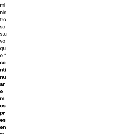
mi
nis
tro
so
stu
vo
qu
e “
co
nti
nu
ar
e
m
os
pr
es
en