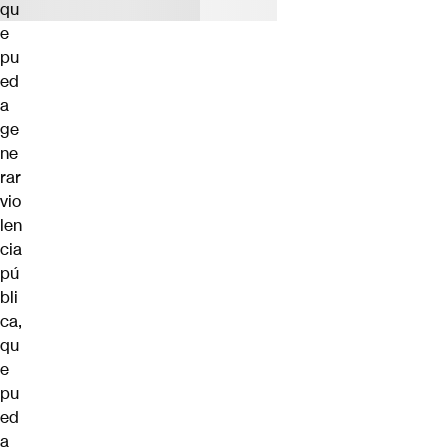
qu
e
pu
ed
a
ge
ne
rar
vio
len
cia
pú
bli
ca,
qu
e
pu
ed
a