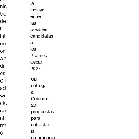
la
nis
incluye
tro
entre
de
las
l
posibles
Int
candidatas
a
eri
los
or,
Premios
An
Oscar
dr
2027
és
UDI
Ch
entrega
ad
al
wi
Gobierno
ck,
20
co
propuestas
nfi
para
enfrentar
rm
la
ó
emergencia