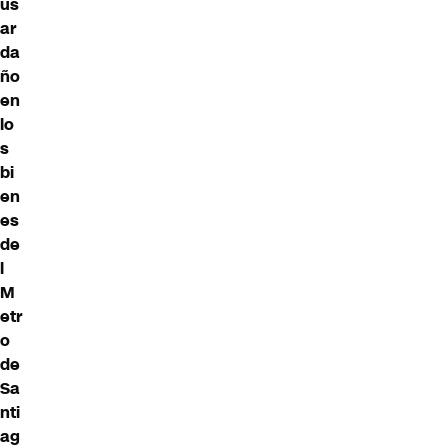
us
ar
da
ño
en
lo
s
bi
en
es
de
l
M
etr
o
de
Sa
nti
ag