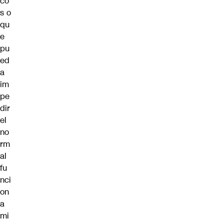
co
s o
qu
e
pu
ed
a
im
pe
dir
el
no
rm
al
fu
nci
on
a
mi