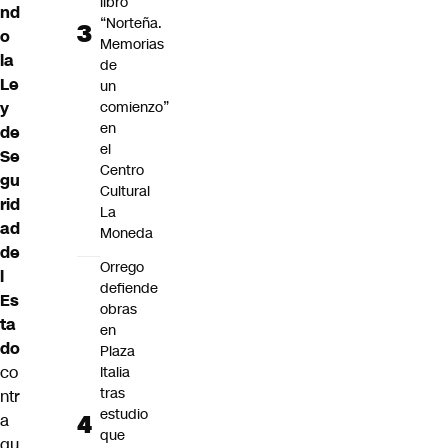
libro
nd
“Norteña.
o
Memorias
la
de
Le
un
y
comienzo”
en
de
el
Se
Centro
gu
Cultural
rid
La
ad
Moneda
de
Orrego
l
defiende
Es
obras
ta
en
do
Plaza
co
Italia
tras
ntr
estudio
a
que
qu