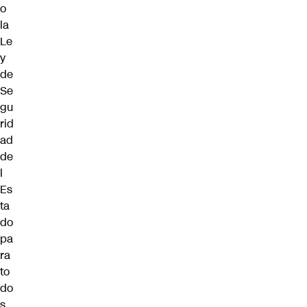
o
la
Le
y
de
Se
gu
rid
ad
de
l
Es
ta
do
pa
ra
to
do
s