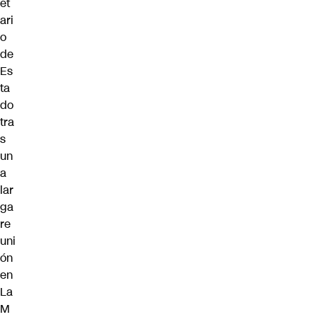
et
ari
o
de
Es
ta
do
tra
s
un
a
lar
ga
re
uni
ón
en
La
M