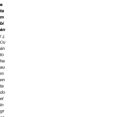
e
ta
m
bi
én
:
¿
Cu
án
to
ha
au
m
en
ta
do
el
in
gr