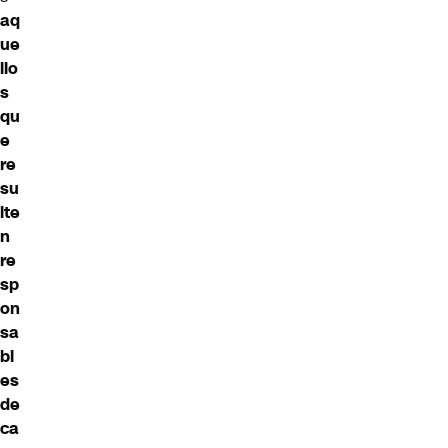
aq
ue
llo
s
qu
e
re
su
lte
n
re
sp
on
sa
bl
es
de
ca