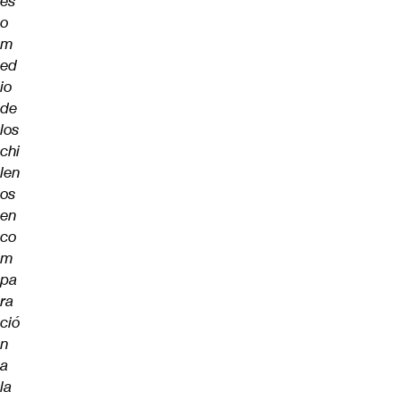
es
o
m
ed
io
de
los
chi
len
os
en
co
m
pa
ra
ció
n
a
la