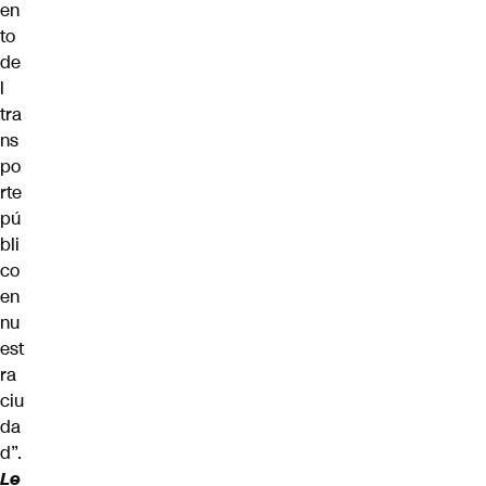
en
to
de
l
tra
ns
po
rte
pú
bli
co
en
nu
est
ra
ciu
da
d”.
Le