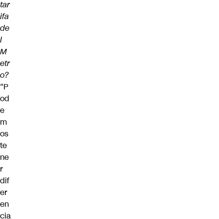
tar
ifa
de
l
M
etr
o?
“P
od
e
m
os
te
ne
r
dif
er
en
cia