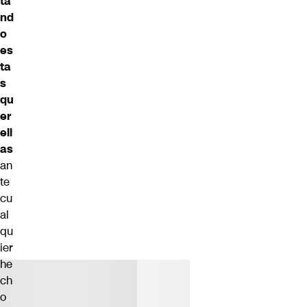
ta
nd
o
es
ta
s
qu
er
ell
as
an
te
cu
al
qu
ier
he
ch
o