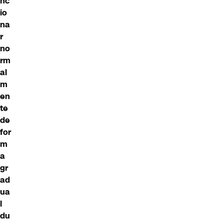
nc
io
na
r
no
rm
al
m
en
te
de
for
m
a
gr
ad
ua
l
du