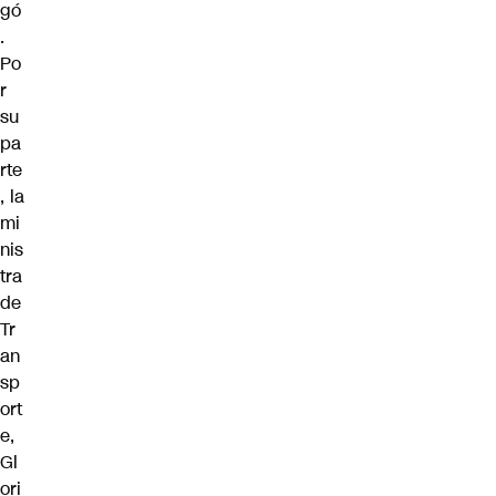
gó
.
Po
r
su
pa
rte
, la
mi
nis
tra
de
Tr
an
sp
ort
e,
Gl
ori