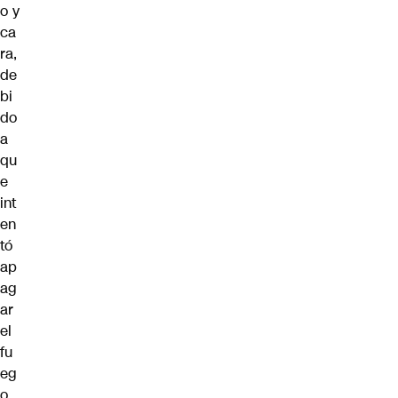
o y
ca
ra,
de
bi
do
a
qu
e
int
en
tó
ap
ag
ar
el
fu
eg
o