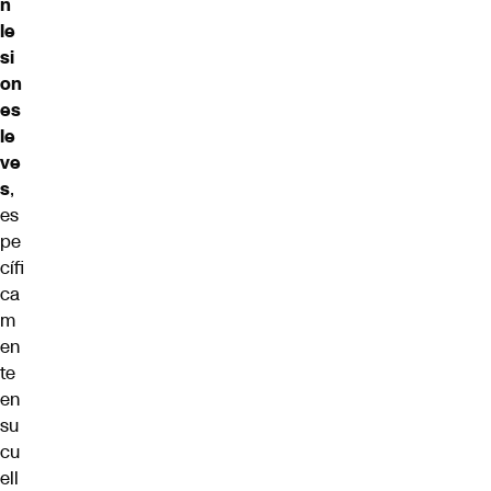
n
le
si
on
es
le
ve
s
,
es
pe
cífi
ca
m
en
te
en
su
cu
ell