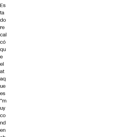
Es
ta
do
re
cal
có
qu
e
el
at
aq
ue
es
“m
uy
co
nd
en