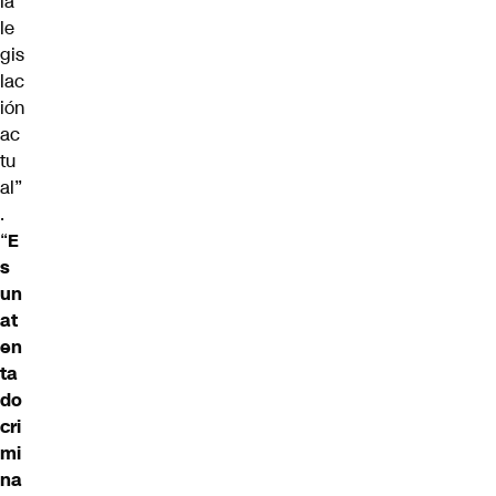
la
le
gis
lac
ión
ac
tu
al”
.
“
E
s
un
at
en
ta
do
cri
mi
na