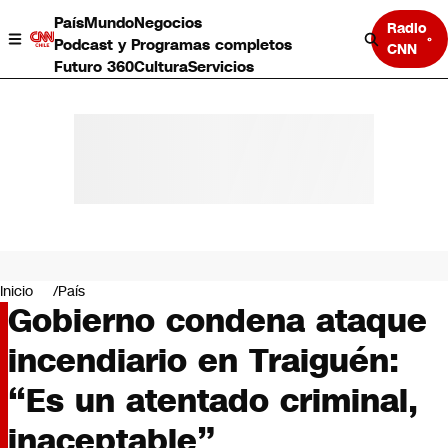
País
Mundo
Negocios
Radio
Podcast y Programas completos
CNN
Futuro 360
Cultura
Servicios
País
Mundo
Negocios
Inicio
País
Gobierno condena ataque
Deportes
Programas completos
incendiario en Traiguén:
Cultura
Servicios
“Es un atentado criminal,
Bits
CNN Data
inaceptable”
CNN tiempo