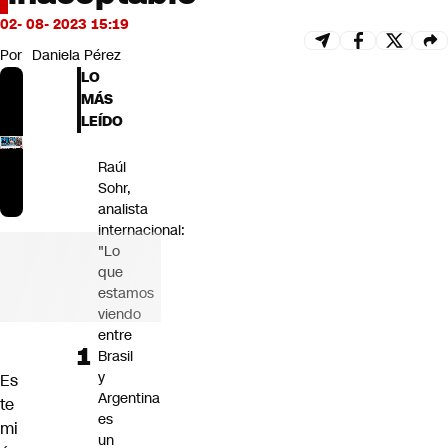
Futuro 360
02- 08- 2023 15:19
Opinión
Por
Daniela Pérez
LO
MÁS
LEÍDO
Raúl
Sohr,
analista
internacional:
"Lo
que
estamos
viendo
entre
Brasil
y
Es
Argentina
te
es
mi
un