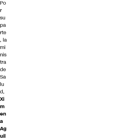
Po
r
su
pa
rte
, la
mi
nis
tra
de
Sa
lu
d,
Xi
m
en
a
Ag
uil