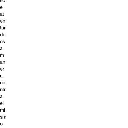
ed
e
at
en
tar
de
es
a
m
an
er
a
co
ntr
a
el
mi
sm
o