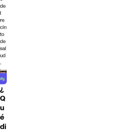
de
l
re
cin
to
de
sal
ud
.
¿
Q
u
é
di