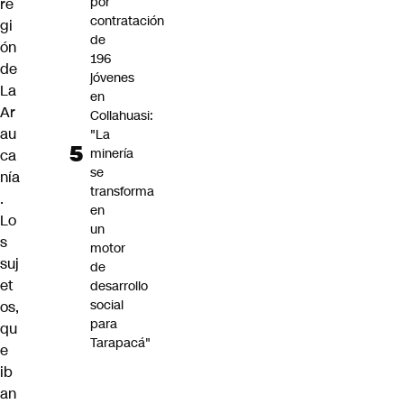
por
re
contratación
gi
de
ón
196
de
jóvenes
La
en
Ar
Collahuasi:
au
"La
minería
ca
se
nía
transforma
.
en
Lo
un
s
motor
suj
de
et
desarrollo
social
os,
para
qu
Tarapacá"
e
ib
an