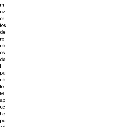
m
ov
er
los
de
re
ch
os
de
l
pu
eb
lo
M
ap
uc
he
pu