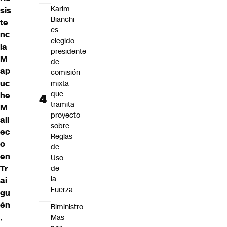
Karim
sis
Bianchi
te
es
nc
elegido
ia
presidente
M
de
ap
comisión
uc
mixta
que
he
tramita
M
proyecto
all
sobre
ec
Reglas
o
de
en
Uso
Tr
de
la
ai
Fuerza
gu
én
Biministro
,
Mas