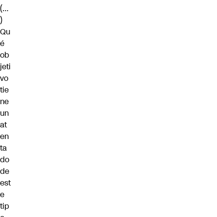
(…
)
Qu
é
ob
jeti
vo
tie
ne
un
at
en
ta
do
de
est
e
tip