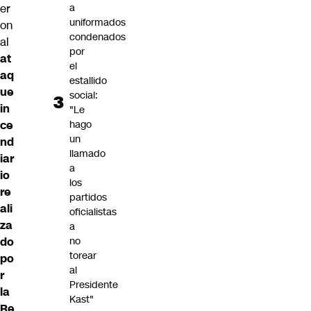
er
a
uniformados
on
condenados
al
por
at
el
aq
estallido
ue
social:
in
"Le
ce
hago
un
nd
llamado
iar
a
io
los
re
partidos
ali
oficialistas
za
a
do
no
torear
po
al
r
Presidente
la
Kast"
Re