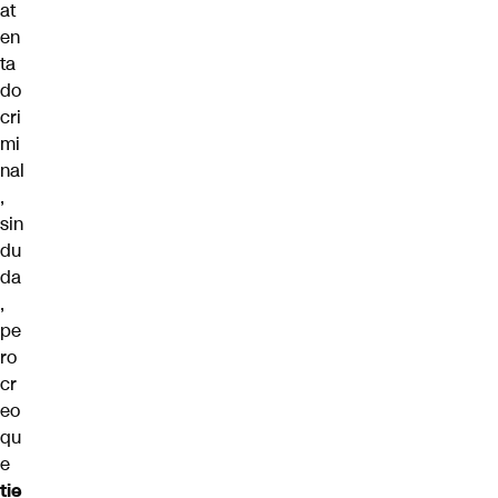
at
en
ta
do
cri
mi
nal
,
sin
du
da
,
pe
ro
cr
eo
qu
e
tie