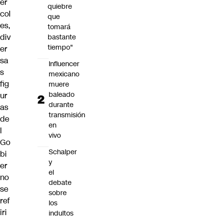
ér
quiebre
col
que
es,
tomará
div
bastante
tiempo"
er
sa
Influencer
s
mexicano
fig
muere
baleado
ur
durante
as
transmisión
de
en
l
vivo
Go
Schalper
bi
y
er
el
no
debate
se
sobre
ref
los
iri
indultos