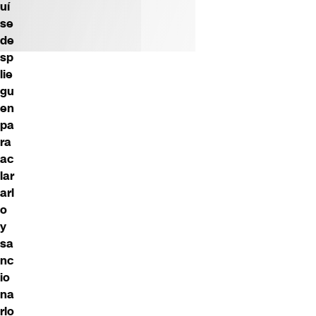
uí
se
de
sp
lie
gu
en
pa
ra
ac
lar
arl
o
y
sa
nc
io
na
rlo