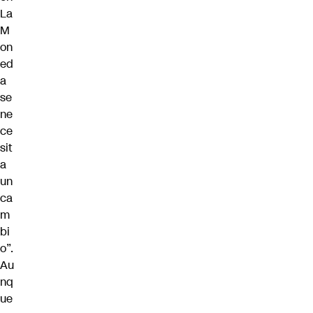
La
M
on
ed
a
se
ne
ce
sit
a
un
ca
m
bi
o”.
Au
nq
ue