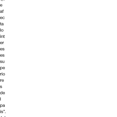
e
af
ec
ta
lo
int
er
es
es
su
pe
rio
re
s
de
l
pa
ís”.