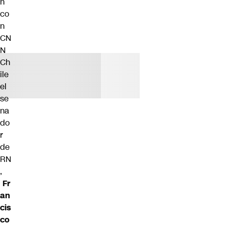
n
co
n
CN
N
Ch
ile
el
se
na
do
r
de
RN
,
Fr
an
cis
co