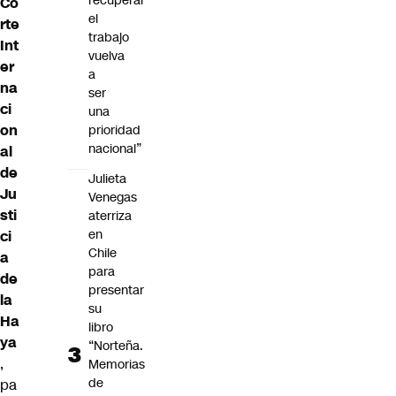
recuperar
Co
el
rte
trabajo
Int
vuelva
er
a
na
ser
ci
una
on
prioridad
nacional”
al
de
Julieta
Ju
Venegas
sti
aterriza
en
ci
Chile
a
para
de
presentar
la
su
Ha
libro
ya
“Norteña.
,
Memorias
de
pa