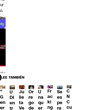
ur
ó.
LEE TAMBIÉN
Fr
C
“
Ju
Or
U
Se
U
ac
N
G
lie
re
na
es
DI
ki
C
en
ta
go
qu
pe
en
ng
cu
er
Ve
de
er
ra
tr