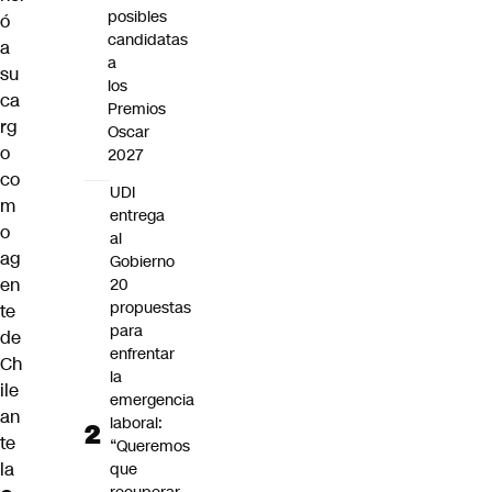
posibles
ó
candidatas
a
a
su
los
ca
Premios
rg
Oscar
o
2027
co
UDI
m
entrega
o
al
ag
Gobierno
en
20
propuestas
te
para
de
enfrentar
Ch
la
ile
emergencia
an
laboral:
te
“Queremos
la
que