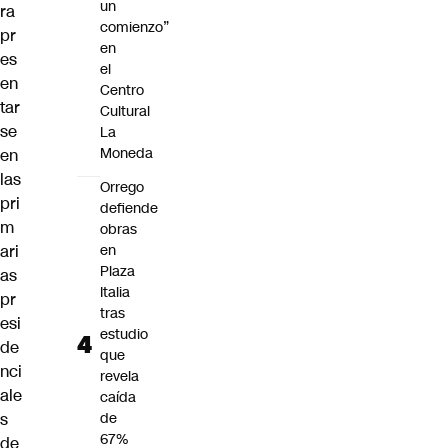
un
ra
comienzo”
pr
en
es
el
en
Centro
tar
Cultural
se
La
Moneda
en
las
Orrego
pri
defiende
m
obras
ari
en
Plaza
as
Italia
pr
tras
esi
estudio
de
que
nci
revela
ale
caída
s
de
67%
de