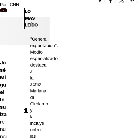
Por
CNN
Futuro 360
LO
Opinión
MÁS
LEÍDO
“Genera
expectación”:
Medio
especializado
Jo
destaca
sé
a
Mi
la
gu
actriz
Mariana
el
di
In
Girolamo
su
y
lza
la
re
incluye
nu
entre
nci
las