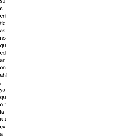
su
s
crí
tic
as
no
qu
ed
ar
on
ahí
,
ya
qu
e “
la
Nu
ev
a