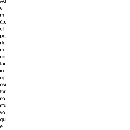
Ad
e
m
ás,
el
pa
rla
m
en
tar
io
op
osi
tor
so
stu
vo
qu
e