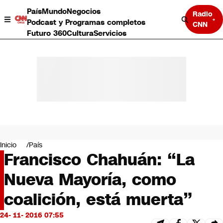
País
Mundo
Negocios
Radio
Podcast y Programas completos
CNN
Futuro 360
Cultura
Servicios
País
Mundo
Negocios
Inicio
País
Francisco Chahuán: “La
Deportes
Programas completos
Nueva Mayoría, como
Cultura
Servicios
coalición, está muerta”
Bits
CNN Data
24- 11- 2016 07:55
CNN tiempo