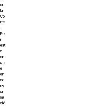
en
la
Co
rte
.
Po
r
est
o
es
qu
e
en
co
nv
er
sa
ció