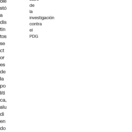
ole
de
stó
la
a
investigación
dis
contra
tin
el
tos
PDG
se
ct
or
es
de
la
po
líti
ca,
alu
di
en
do