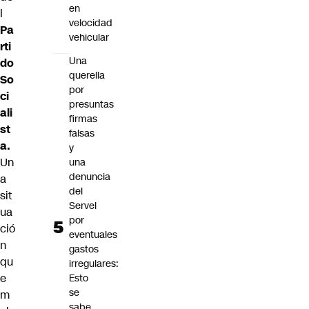
en
l
velocidad
Pa
vehicular
rti
Una
do
querella
So
por
ci
presuntas
ali
firmas
st
falsas
a.
y
Un
una
denuncia
a
del
sit
Servel
ua
por
ció
eventuales
n
gastos
qu
irregulares:
e
Esto
se
m
sabe