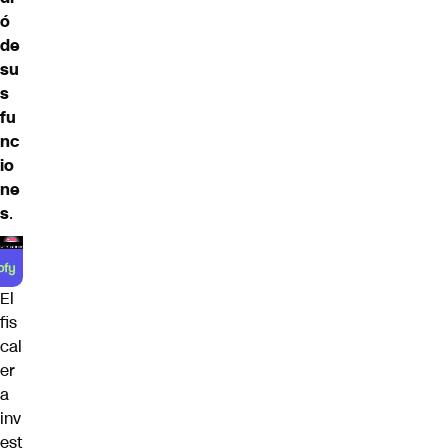
ó
de
su
s
fu
nc
io
ne
s
.
El
fis
cal
er
a
inv
est