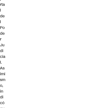
rta
l
de
l
Po
de
r
Ju
di
cia
l.
As
imi
sm
o,
in
di
có