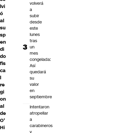
volverá
lvi
a
ó
subir
al
desde
su
este
lunes
sp
tras
en
un
di
mes
do
congelada:
fis
Así
ca
quedará
l
su
valor
re
en
gi
septiembre
on
al
Intentaron
de
atropellar
a
O’
carabineros
Hi
y