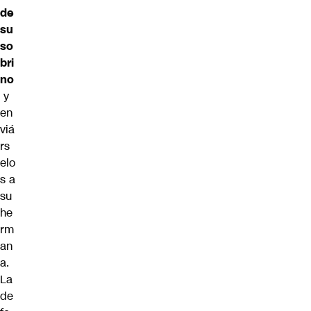
de
su
so
bri
no
y
en
viá
rs
elo
s a
su
he
rm
an
a.
La
de