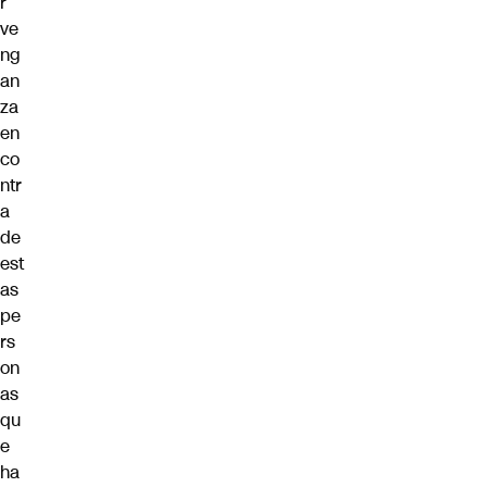
r
ve
ng
an
za
en
co
ntr
a
de
est
as
pe
rs
on
as
qu
e
ha