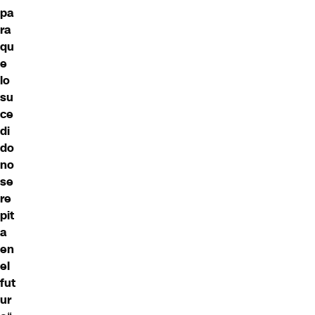
pa
ra
qu
e
lo
su
ce
di
do
no
se
re
pit
a
en
el
fut
ur