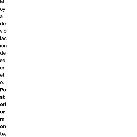
M
oy
a
de
vio
lac
ión
de
se
cr
et
o.
Po
st
eri
or
m
en
te,