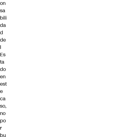
on
sa
bili
da
d
de
l
Es
ta
do
en
est
e
ca
so,
no
po
r
bu