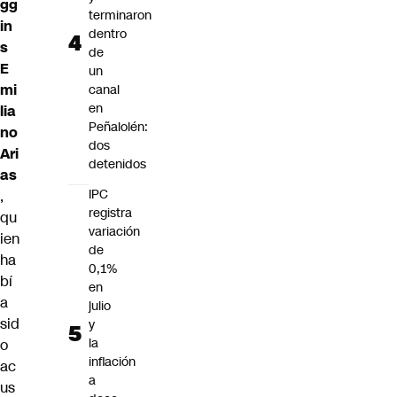
gg
terminaron
in
dentro
s
de
E
un
mi
canal
en
lia
Peñalolén:
no
dos
Ari
detenidos
as
IPC
,
registra
qu
variación
ien
de
ha
0,1%
bí
en
a
julio
sid
y
la
o
inflación
ac
a
us