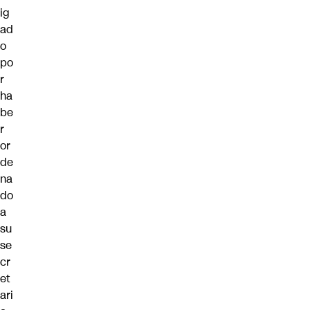
ig
ad
o
po
r
ha
be
r
or
de
na
do
a
su
se
cr
et
ari