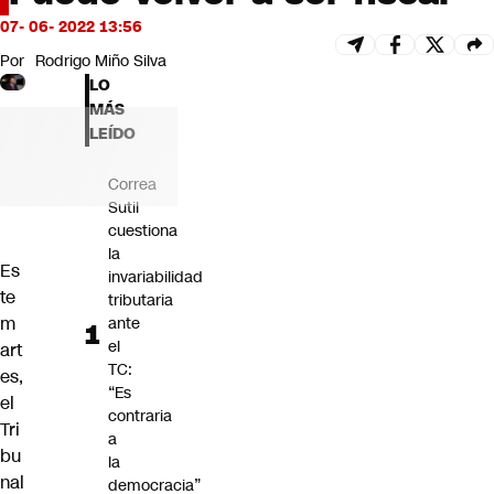
Futuro 360
07- 06- 2022 13:56
Opinión
Por
Rodrigo Miño Silva
LO
MÁS
LEÍDO
Correa
Sutil
cuestiona
la
Es
invariabilidad
te
tributaria
m
ante
el
art
TC:
es,
“Es
el
contraria
Tri
a
bu
la
nal
democracia”