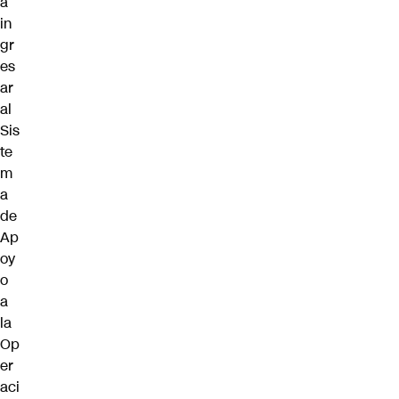
a
in
gr
es
ar
al
Sis
te
m
a
de
Ap
oy
o
a
la
Op
er
aci