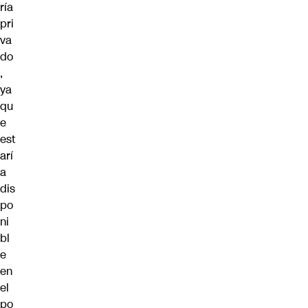
ría
pri
va
do
,
ya
qu
e
est
arí
a
dis
po
ni
bl
e
en
el
po