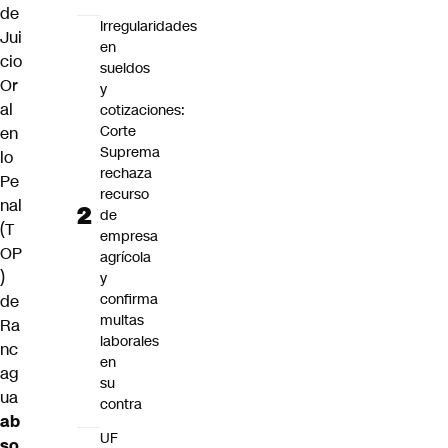
de
Irregularidades
Jui
en
cio
sueldos
Or
y
al
cotizaciones:
Corte
en
Suprema
lo
rechaza
Pe
recurso
nal
de
(T
empresa
OP
agrícola
)
y
confirma
de
multas
Ra
laborales
nc
en
ag
su
ua
contra
ab
UF
so