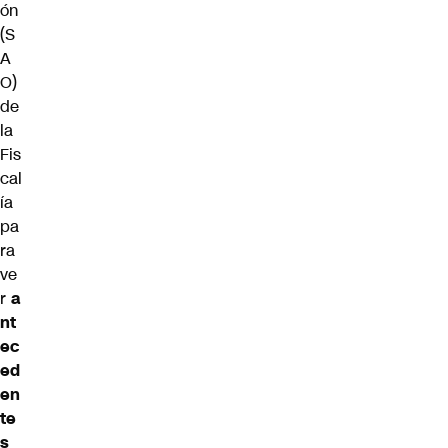
ón
(S
A
O)
de
la
Fis
cal
ía
pa
ra
ve
r
a
nt
ec
ed
en
te
s