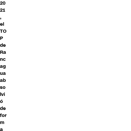
20
21
,
el
TO
P
de
Ra
nc
ag
ua
ab
so
lvi
ó
de
for
m
a