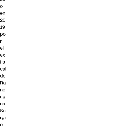
o
en
20
19
po
r
el
ex
fis
cal
de
Ra
nc
ag
ua
Se
rgi
o