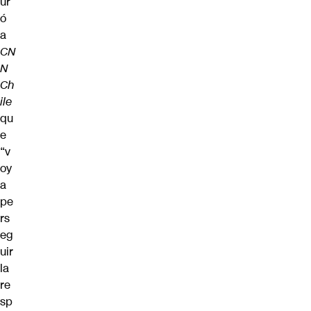
ur
ó
a
CN
N
Ch
ile
qu
e
“v
oy
a
pe
rs
eg
uir
la
re
sp