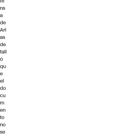
fe
ns
a
de
Ari
as
de
tall
ó
qu
e
el
do
cu
m
en
to
no
se