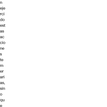
n
eje
rci
do
est
as
ac
cio
ne
s
te
m
er
ari
as,
sin
o
qu
e