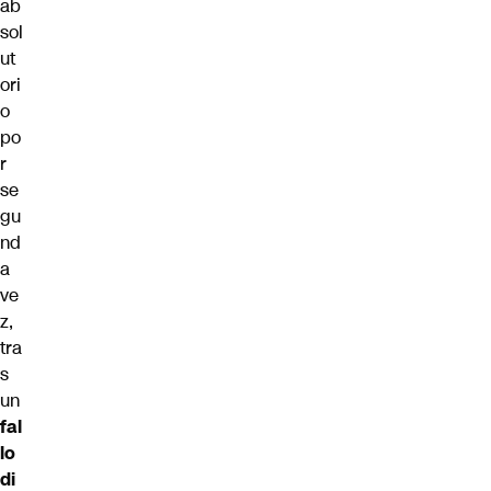
ab
sol
ut
ori
o
po
r
se
gu
nd
a
ve
z,
tra
s
un
fal
lo
di