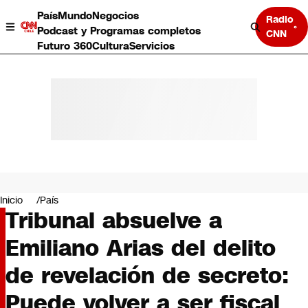
País
Mundo
Negocios
Radio
Podcast y Programas completos
CNN
Futuro 360
Cultura
Servicios
País
Mundo
Negocios
Inicio
País
Tribunal absuelve a
Deportes
Programas completos
Emiliano Arias del delito
Cultura
Servicios
de revelación de secreto:
Bits
CNN Data
Puede volver a ser fiscal
CNN tiempo