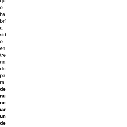
qu
e
ha
brí
a
sid
o
en
tre
ga
do
pa
ra
de
nu
nc
iar
un
de