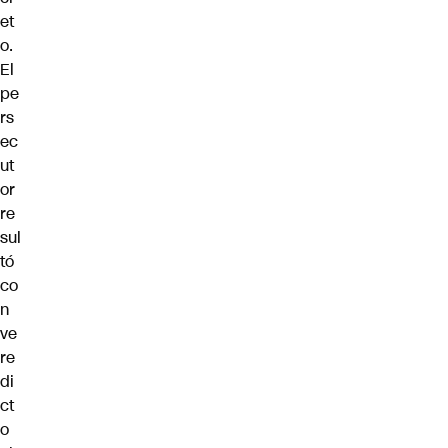
et
o.
El
pe
rs
ec
ut
or
re
sul
tó
co
n
ve
re
di
ct
o