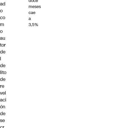
doce
ad
meses
o
cae
co
a
m
3,5%
o
au
tor
de
l
de
lito
de
re
vel
aci
ón
de
se
cr