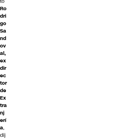
to
Ro
dri
go
Sa
nd
ov
al,
ex
dir
ec
tor
de
Ex
tra
nj
erí
a
,
dij