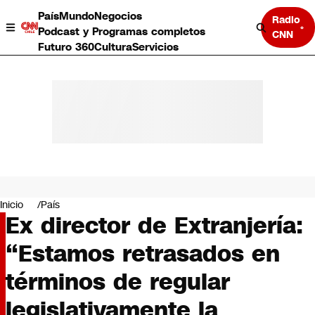
País
Mundo
Negocios
Radio
Podcast y Programas completos
CNN
Futuro 360
Cultura
Servicios
País
Mundo
Negocios
Inicio
País
Ex director de Extranjería:
Deportes
Programas completos
“Estamos retrasados en
Cultura
Servicios
términos de regular
Bits
CNN Data
legislativamente la
CNN tiempo