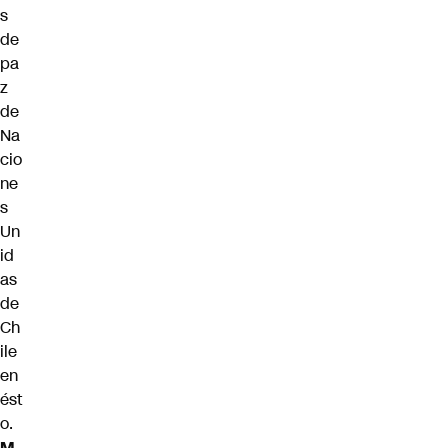
s
de
pa
z
de
Na
cio
ne
s
Un
id
as
de
Ch
ile
en
ést
o.
M