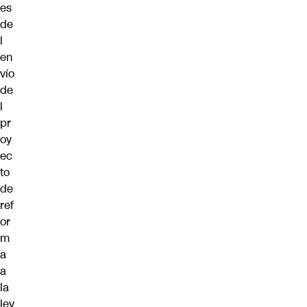
es
de
l
en
vío
de
l
pr
oy
ec
to
de
ref
or
m
a
a
la
ley