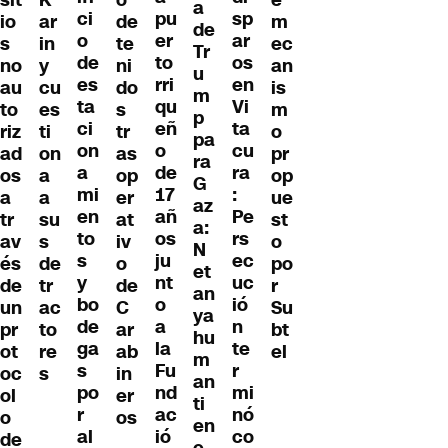
a
ci
pu
sp
io
ar
de
m
de
o
er
ar
s
in
te
ec
Tr
de
to
os
no
y
ni
an
u
es
rri
en
au
cu
do
is
m
ta
qu
Vi
to
es
s
m
p
ci
eñ
ta
riz
ti
tr
o
pa
on
o
cu
ad
on
as
pr
ra
a
de
ra
os
a
op
op
G
mi
17
:
a
a
er
ue
az
en
añ
Pe
tr
su
at
st
a:
to
os
rs
av
s
iv
o
N
s
ju
ec
és
de
o
po
et
y
nt
uc
de
tr
de
r
an
bo
o
ió
un
ac
C
Su
ya
de
a
n
pr
to
ar
bt
hu
ga
la
te
ot
re
ab
el
m
s
Fu
r
oc
s
in
an
po
nd
mi
ol
er
ti
r
ac
nó
o
os
en
al
ió
co
de