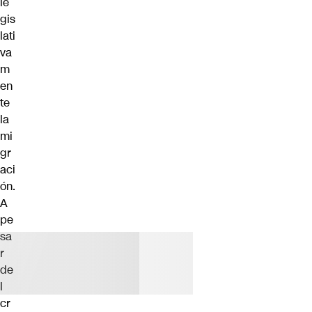
le
gis
lati
va
m
en
te
la
mi
gr
aci
ón.
A
pe
sa
r
de
l
cr