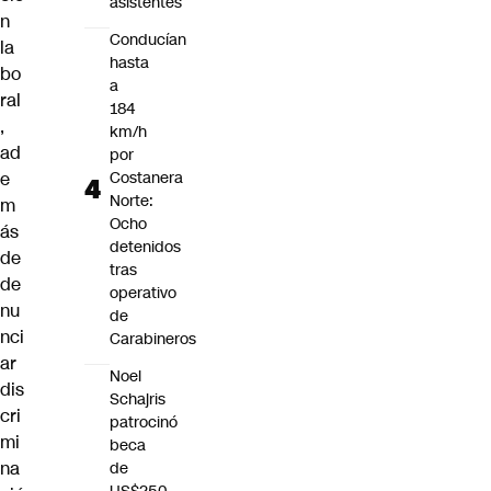
asistentes
n
Conducían
la
hasta
bo
a
ral
184
,
km/h
ad
por
e
Costanera
Norte:
m
Ocho
ás
detenidos
de
tras
de
operativo
nu
de
nci
Carabineros
ar
Noel
dis
Schajris
cri
patrocinó
mi
beca
na
de