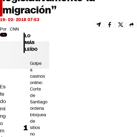
Futuro 360
migración”
Opinión
19- 02- 2018 07:53
Por
CNN
LO
MÁS
LEÍDO
Golpe
a
casinos
online:
Es
Corte
te
de
do
Santiago
mi
ordena
bloquea
ng
de
o
sitios
m
no