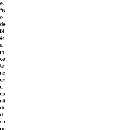
e.
“N
o
de
bi
ér
a
m
os
te
ne
un
a
ca
nti
da
d
su
pe