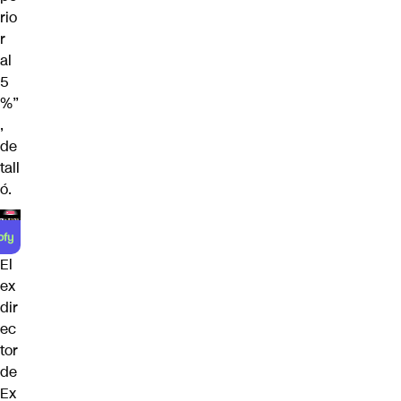
rio
r
al
5
%”
,
de
tall
ó.
El
ex
dir
ec
tor
de
Ex