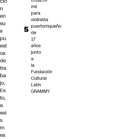
US$250
ció
mil
n
para
en
violinista
su
puertorriqueño
s
de
pu
17
est
años
junto
os
a
de
la
tra
Fundación
ba
Cultural
jo.
Latin
Es
GRAMMY
to,
a
sei
s
m
es