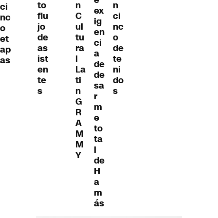
e
to
n
n
ci
ex
flu
C
ci
nc
ig
jo
ul
nc
o
en
de
tu
o
et
ci
as
ra
de
ap
a
ist
l
te
as
de
en
La
ni
de
te
ti
do
sa
s
n
s
r
G
m
R
e
A
to
M
ta
M
l
Y
de
H
a
m
ás