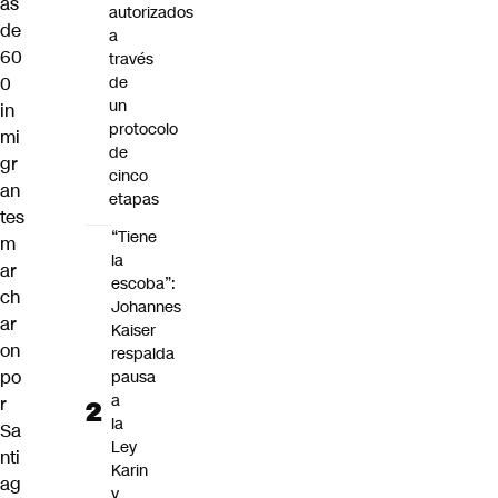
ás
autorizados
de
a
60
través
0
de
un
in
protocolo
mi
de
gr
cinco
an
etapas
tes
“Tiene
m
la
ar
escoba”:
ch
Johannes
ar
Kaiser
on
respalda
po
pausa
a
r
la
Sa
Ley
nti
Karin
ag
y