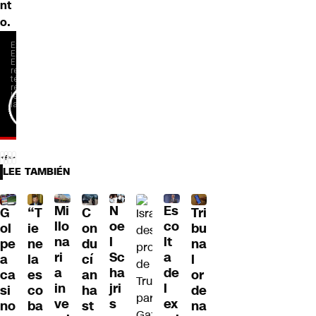
nt
o.
LEE TAMBIÉN
Mi
N
Es
G
“T
C
Tri
llo
oe
co
ol
ie
on
bu
na
l
lt
pe
ne
du
na
ri
Sc
a
a
la
cí
l
a
ha
de
ca
es
an
or
in
jri
l
si
co
ha
de
ve
s
ex
no
ba
st
na