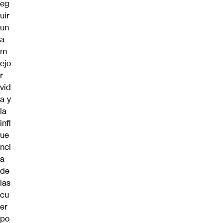
eg
uir
un
a
m
ejo
r
vid
a y
la
infl
ue
nci
a
de
las
cu
er
po