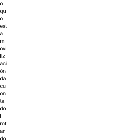
o
qu
e
est
a
m
ovi
liz
aci
ón
da
cu
en
ta
de
l
ret
ar
do