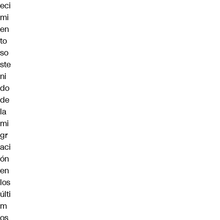
eci
mi
en
to
so
ste
ni
do
de
la
mi
gr
aci
ón
en
los
últi
m
os