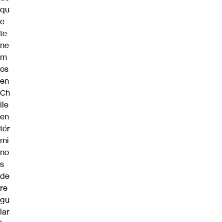
qu
e
te
ne
m
os
en
Ch
ile
en
tér
mi
no
s
de
re
gu
lar