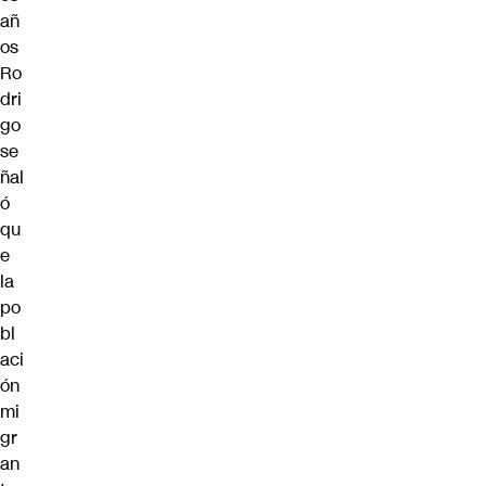
añ
os
Ro
dri
go
se
ñal
ó
qu
e
la
po
bl
aci
ón
mi
gr
an