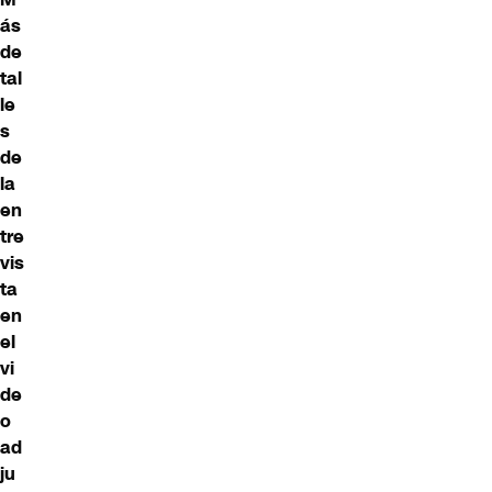
ás
de
tal
le
s
de
la
en
tre
vis
ta
en
el
vi
de
o
ad
ju