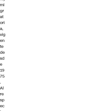
mi
gr
at
ori
a,
vig
en
te
de
sd
e
19
75
.
Al
re
sp
ec