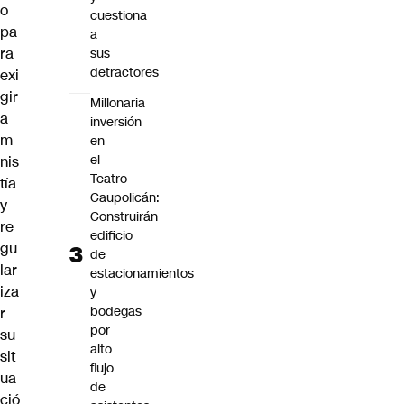
o
cuestiona
pa
a
ra
sus
detractores
exi
gir
Millonaria
a
inversión
m
en
el
nis
Teatro
tía
Caupolicán:
y
Construirán
re
edificio
gu
de
lar
estacionamientos
iza
y
bodegas
r
por
su
alto
sit
flujo
ua
de
ció