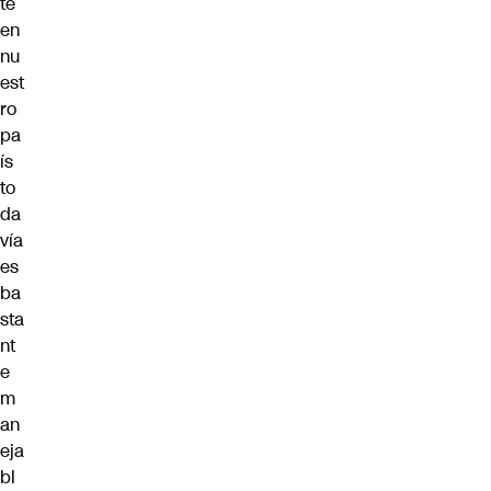
te
en
nu
est
ro
pa
ís
to
da
vía
es
ba
sta
nt
e
m
an
eja
bl