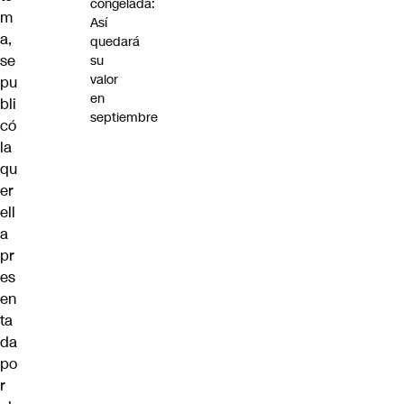
congelada:
m
Así
a,
quedará
se
su
valor
pu
en
bli
septiembre
có
la
qu
er
ell
a
pr
es
en
ta
da
po
r