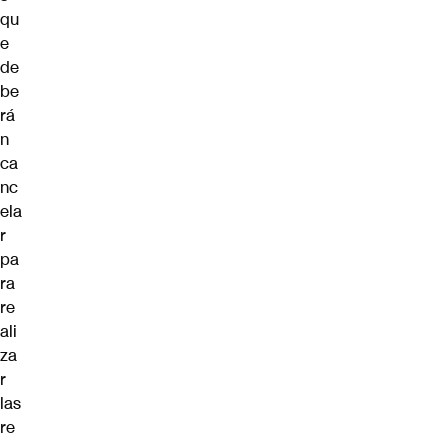
qu
e
de
be
rá
n
ca
nc
ela
r
pa
ra
re
ali
za
r
las
re