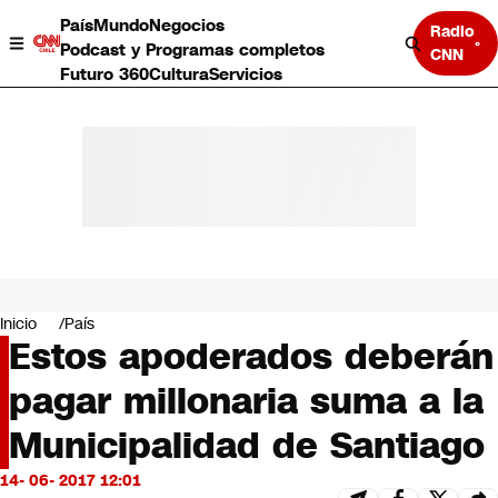
País
Mundo
Negocios
Radio
Podcast y Programas completos
CNN
Futuro 360
Cultura
Servicios
País
Mundo
Negocios
Inicio
País
Estos apoderados deberán
Deportes
Programas completos
pagar millonaria suma a la
Cultura
Servicios
Municipalidad de Santiago
Bits
CNN Data
14- 06- 2017 12:01
CNN tiempo