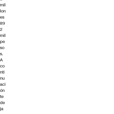
mil
lon
es
89
2
mil
pe
so
s.
A
co
nti
nu
aci
ón
te
de
ja