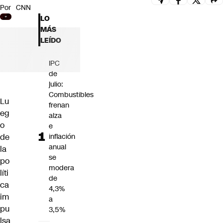
Por
CNN
Futuro 360
LO
Opinión
MÁS
LEÍDO
IPC
de
julio:
Combustibles
Lu
frenan
eg
alza
o
e
de
inflación
anual
la
se
po
modera
líti
de
ca
4,3%
im
a
pu
3,5%
lsa