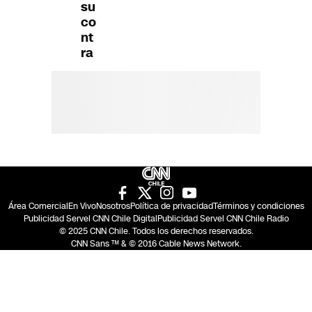
su
co
nt
ra
Área Comercial
En Vivo
Nosotros
Política de privacidad
Términos y condiciones
Publicidad Servel CNN Chile Digital
Publicidad Servel CNN Chile Radio
© 2025 CNN Chile. Todos los derechos reservados.
CNN Sans ™ & © 2016 Cable News Network.