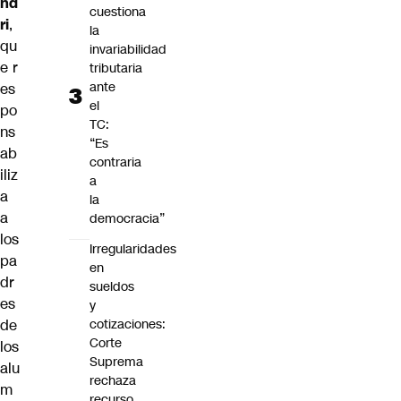
nd
cuestiona
ri
,
la
qu
invariabilidad
e
r
tributaria
ante
es
el
po
TC:
ns
“Es
ab
contraria
iliz
a
a
la
a
democracia”
los
Irregularidades
pa
en
dr
sueldos
es
y
de
cotizaciones:
Corte
los
Suprema
alu
rechaza
m
recurso