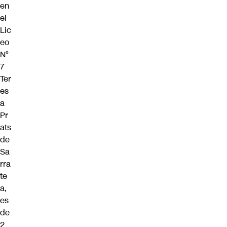
en
el
Lic
eo
N°
7
Ter
es
a
Pr
ats
de
Sa
rra
te
a,
es
de
2