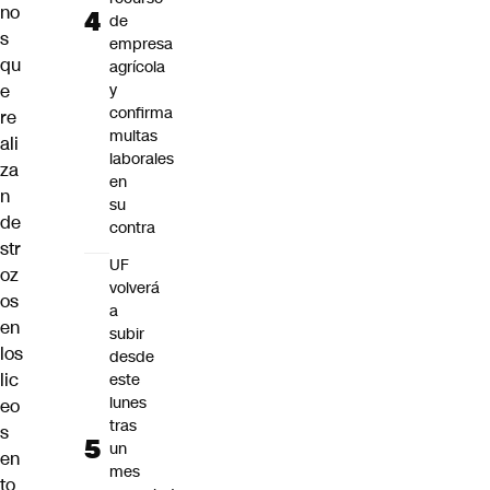
no
de
s
empresa
qu
agrícola
e
y
confirma
re
multas
ali
laborales
za
en
n
su
de
contra
str
UF
oz
volverá
os
a
en
subir
los
desde
lic
este
lunes
eo
tras
s
un
en
mes
to