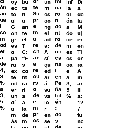
ci
or
mi
oy
bu
un
inf
Dí
ón
te
na
ec
ta
m
la
a
an
Su
ro
to
ri
es
ci
de
ua
pr
n
al
a
co
ón
la
l
e
de
C
an
ng
a
M
se
m
nt
on
te
el
do
uj
m
a
ro
gr
el
ad
ce
er
od
re
de
es
T
a:
m
en
er
ch
un
o
C:
A
es
Ti
a
az
ca
pa
“E
sí
es
er
de
a
na
ra
s
qu
ca
ra
4,
re
l
ex
co
ed
e
A
3
cu
en
te
nt
ar
a
m
%
rs
Pe
nd
ra
á
3,
ar
a
o
ña
er
ri
su
5
ill
3,
de
lol
un
a
va
%
a:
5
e
én
dí
a
lo
12
%
m
:
a
la
r
7
pr
do
m
de
en
fu
es
s
ás
m
se
nc
a
de
la
oc
pt
io