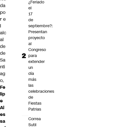
¿Feriado
da
el
po
17
r e
de
l
septiembre?:
Presentan
alc
proyecto
al
al
de
Congreso
de
para
Sa
extender
nti
un
ag
día
más
o,
las
Fe
celebraciones
lip
de
e
Fiestas
Al
Patrias
es
Correa
sa
Sutil